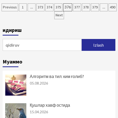
Maqolalar
Previous
1
…
373
374
375
376
377
378
379
…
490
bo‘yicha
Next
harakatlanish
Қидириш
Qidirshish:
Муаммо
Алгоритм ва тил: ким ғолиб?
05.08.2026
Қушлар хавф остида
15.04.2026