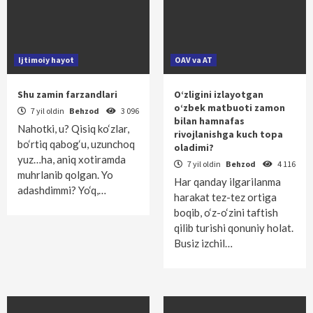
Ijtimoiy hayot
OAV va AT
Shu zamin farzandlari
O‘zligini izlayotgan
o‘zbek matbuoti zamon
7 yil oldin
Behzod
3 096
bilan hamnafas
Nahotki, u? Qisiq ko‘zlar,
rivojlanishga kuch topa
bo‘rtiq qabog‘u, uzunchoq
oladimi?
yuz…ha, aniq xotiramda
7 yil oldin
Behzod
4 116
muhrlanib qolgan. Yo
Har qanday ilgarilanma
adashdimmi? Yo‘q,…
harakat tez-tez ortiga
boqib, o‘z-o‘zini taftish
qilib turishi qonuniy holat.
Busiz izchil…