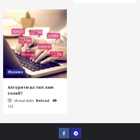
Муаммо
Алгоритм ва тил: ким
ғолиб?
18 soat oldin
Behzod
112
Facebook
Telegram