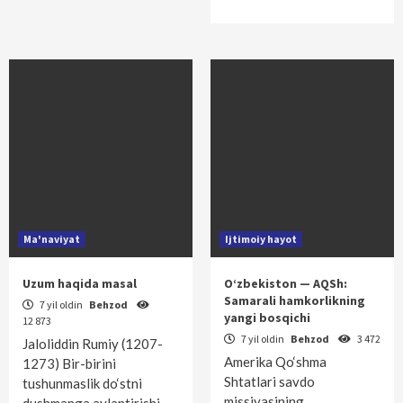
Ma'naviyat
Ijtimoiy hayot
Uzum haqida masal
O‘zbekiston — AQSh:
Samarali hamkorlikning
7 yil oldin
Behzod
yangi bosqichi
12 873
7 yil oldin
Behzod
3 472
Jaloliddin Rumiy (1207-
Amerika Qo‘shma
1273) Bir-birini
Shtatlari savdo
tushunmaslik do‘stni
missiyasining