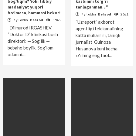
bog‘liqmi? Yoki tibbiy
kasbimni to‘g‘ri
madaniyat yuqori
tanlaganman…”
bo‘lmasa, hammasi bekor!
7 yil oldin
Behzod
2 521
7 yil oldin
Behzod
5 945
“Uzreport” axborot
Dilmurod IRGASHEV,
agentligi telekanalining
“Doktor D” klinikasi bosh
katta muharriri, taniqli
direktori: — Sog‘lik —
jurnalist Gulnoza
bebaho boylik. Sog‘­lom
Husanova kuni kecha
odamni…
«Yilning eng faol…