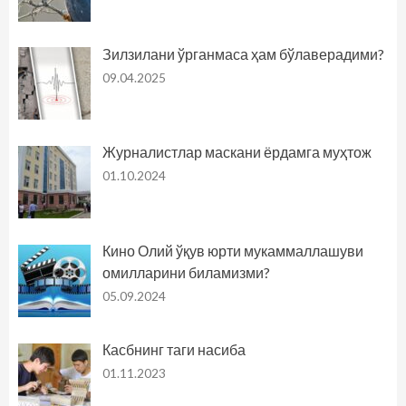
Зилзилани ўрганмаса ҳам бўлаверадими?
09.04.2025
Журналистлар маскани ёрдамга муҳтож
01.10.2024
Кино Олий ўқув юрти мукаммаллашуви
омилларини биламизми?
05.09.2024
Касбнинг таги насиба
01.11.2023