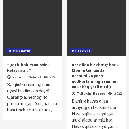
Ijtimoiy hayot
Ma'naviyat
“Qoch, hokim muovini
Har dilda bir cho‘g‘ bor…
kelayapti…”
(Zomin tumanida
Respublika yosh
7 yil oldin
Behzod
2 225
ijodkorlarining seminari
Xalqimiz qushning ham
muvaffaqiyatli o‘tdi)
uyasi buzilmasin deydi.
7 yil oldin
Behzod
2 922
Qarang-a, nechog‘lik
Bizning havas qilsa
purma’no gap. Axir, hamma
arziydigan tariximiz bor.
ham tinch-totuv, osuda,…
Havas qilsa arziydigan
ulug‘ ajdodlarimiz bor.
Havas qilsa arziydigan…