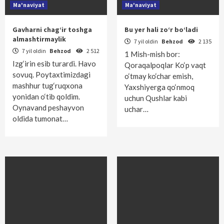
Ma'naviyat
Ma'naviyat
Gavharni chag‘ir toshga
Bu yer hali zo‘r bo‘ladi
almashtirmaylik
7 yil oldin
Behzod
2 135
7 yil oldin
Behzod
2 512
1 Mish-mish bor:
Izg‘irin esib turardi. Havo
Qoraqalpoqlar Ko‘p vaqt
sovuq. Poytaxtimizdagi
o‘tmay ko‘char emish,
mashhur tug‘ruqxona
Yaxshiyerga qo‘nmoq
yonidan o‘tib qoldim.
uchun Qushlar kabi
Oynavand peshayvon
uchar…
oldida tumonat…