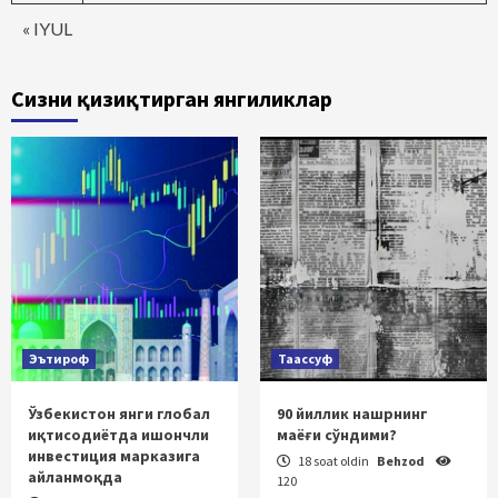
« IYUL
Сизни қизиқтирган янгиликлар
Эътироф
Таассуф
Ўзбекистон янги глобал
90 йиллик нашрнинг
иқтисодиётда ишончли
маёғи сўндими?
инвестиция марказига
18 soat oldin
Behzod
айланмоқда
120