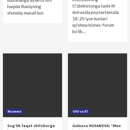
dushmanga aylantirishi
O‘zbekistonga tashrifi
haqida Rumiyning
doirasida poytaxtimizda
shunday masali bor.
18-20 iyun kunlari
qo‘shma biznes-forum
bo‘lib…
Муаммо
OAV va AT
Sog‘lik faqat shifokorga
Gulnoza HUSANOVA: “Men