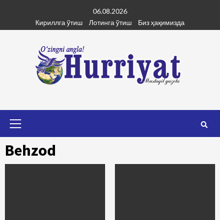
Skip
06.08.2026
to
Кириллга ўтиш
Лотинга ўтиш
Биз ҳақимизда
content
Primary
Menu
Behzod