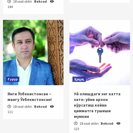
18 soat oldin
Behzod
144
Ғурур
Ҳуқуқ
Янги Ўзбекистонсан –
Уй олишдаги энг катта
мангу Ўзбекистонсан!
хато: уйни арзон
кўрсатиш кейин
18 soat oldin
Behzod
қимматга тушиши
111
мумкин
18 soat oldin
Behzod
123