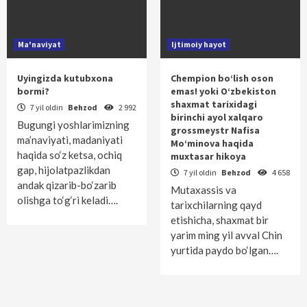
Ma'naviyat
Ijtimoiy hayot
Uyingizda kutubxona
Chempion bo‘lish oson
bormi?
emas! yoki O‘zbekiston
shaxmat tarixidagi
7 yil oldin
Behzod
2 992
birinchi ayol xalqaro
Bugungi yoshlarimizning
grossmeystr Nafisa
ma’naviyati, madaniyati
Mo‘minova haqida
haqida so‘z ketsa, ochiq
muxtasar hikoya
gap, hijolatpazlikdan
7 yil oldin
Behzod
4 658
andak qizarib-bo‘zarib
Mutaxassis va
olishga to‘g‘ri keladi….
tarixchilarning qayd
etishicha, shaxmat bir
yarim ming yil avval Chin
yurtida paydo bo‘lgan….