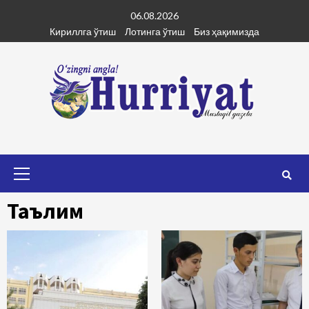
Skip
06.08.2026
to
Кириллга ўтиш
Лотинга ўтиш
Биз ҳақимизда
content
Primary
Menu
Таълим