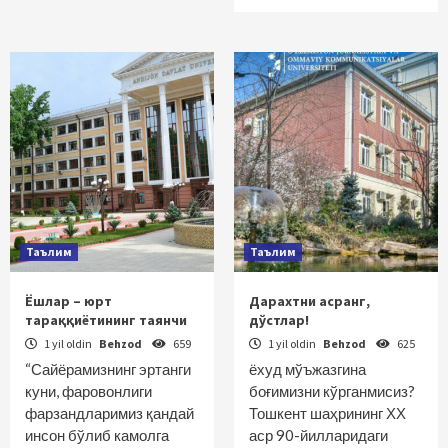
Таълим
Таълим
Ёшлар – юрт
Дарахтни асранг,
тараққиётининг таянчи
дўстлар!
1 yil oldin
Behzod
659
1 yil oldin
Behzod
625
“Сайёрамизнинг эртанги
ёхуд мўъжазгина
куни, фаровонлиги
боғимизни кўрганмисиз?
фарзандларимиз қандай
Тошкент шаҳрининг ХХ
инсон бўлиб камолга
аср 90-йилларидаги