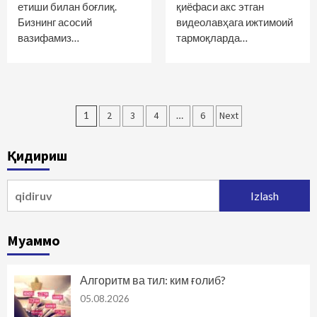
етиши билан боғлиқ.
қиёфаси акс этган
Бизнинг асосий
видеолавҳага ижтимоий
вазифамиз…
тармоқларда…
Maqolalar
1
2
3
4
…
6
Next
bo‘yicha
Қидириш
harakatlanish
Qidirshish:
Муаммо
Алгоритм ва тил: ким ғолиб?
05.08.2026