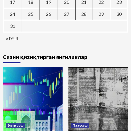
17
18
19
20
21
22
23
24
25
26
27
28
29
30
31
« IYUL
Сизни қизиқтирган янгиликлар
Эътироф
Таассуф