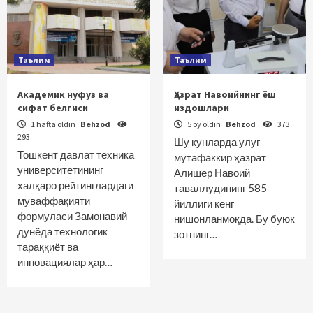
Таълим
Таълим
Академик нуфуз ва
Ҳазрат Навоийнинг ёш
сифат белгиси
издошлари
1 hafta oldin
Behzod
5 oy oldin
Behzod
373
293
Шу кунларда улуғ
Тошкент давлат техника
мутафаккир ҳазрат
университетининг
Алишер Навоий
халқаро рейтинглардаги
таваллудининг 585
муваффақияти
йиллиги кенг
формуласи Замонавий
нишонланмоқда. Бу буюк
дунёда технологик
зотнинг…
тараққиёт ва
инновациялар ҳар…