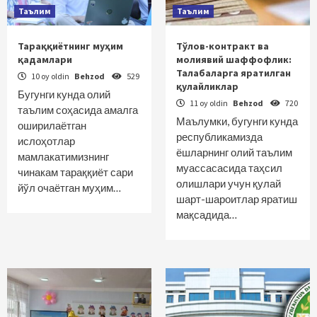
Таълим
Таълим
Тараққиётнинг муҳим
Тўлов-контракт ва
қадамлари
молиявий шаффофлик:
Талабаларга яратилган
10 oy oldin
Behzod
529
қулайликлар
Бугунги кунда олий
11 oy oldin
Behzod
720
таълим соҳасида амалга
Маълумки, бугунги кунда
оширилаётган
республикамизда
ислоҳотлар
ёшларнинг олий таълим
мамлакатимизнинг
муассасасида таҳсил
чинакам тараққиёт сари
олишлари учун қулай
йўл очаётган муҳим…
шарт-шароитлар яратиш
мақсадида…