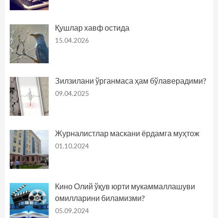
Қушлар хавф остида
15.04.2026
Зилзилани ўрганмаса ҳам бўлаверадими?
09.04.2025
Журналистлар маскани ёрдамга муҳтож
01.10.2024
Кино Олий ўқув юрти мукаммаллашуви
омилларини биламизми?
05.09.2024