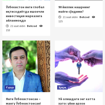
Ўзбекистон янги глобал
90 йиллик нашрнинг
иқтисодиётда ишончли
маёғи сўндими?
инвестиция марказига
21 soat oldin
Behzod
айланмоқда
125
21 soat oldin
Behzod
153
Ғурур
Ҳуқуқ
Янги Ўзбекистонсан –
Уй олишдаги энг катта
мангу Ўзбекистонсан!
хато: уйни арзон