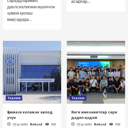
сарҳадларимиз
асарлар…
дахлсизлигини ишончли
ҳимоя қилиш
мақсадида…
Таълим
Таълим
Ҳаммаси келажак авлод
Янги имкониятлар сари
учун
дадил қадам
10 oy oldin
Behzod
501
10 oy oldin
Behzod
556