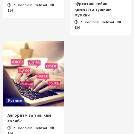
кўрсатиш кейин
21 soat oldin
Behzod
қимматга тушиши
114
мумкин
21 soat oldin
Behzod
126
Муаммо
Алгоритм ва тил: ким
ғолиб?
21 soat oldin
Behzod
114