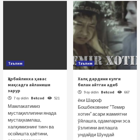
Таълим
Таълим
Ҳарбийликка ҳавас
Халқ дардини кулги
мақсадга айланиши
билан айтган адиб
зарур
9 oy oldin
Behzod
667
7 oy oldin
Behzod
521
ёки Шароф
Мамлакатимиз
Бошбековнинг “Темир
мустақиллигини янада
хотин” асари жамиятни
мустаҳкамлаш,
ўйлашга, одамларни эса
халқимизнинг тинч ва
ўзлигини англашга
осойишта ҳаётини,
ундайди Шундай