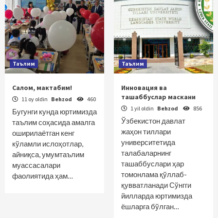
Таълим
Таълим
Салом, мактабим!
Инновация ва
ташаббуслар маскани
11 oy oldin
Behzod
460
1 yil oldin
Behzod
856
Бугунги кунда юртимизда
Ўзбекистон давлат
таълим соҳасида амалга
жаҳон тиллари
оширилаётган кенг
университетида
кўламли ислоҳотлар,
талабаларнинг
айниқса, умумтаълим
ташаббуслари ҳар
муассасалари
томонлама қўллаб-
фаолиятида ҳам…
қувватланади Сўнгги
йилларда юртимизда
ёшларга бўлган…