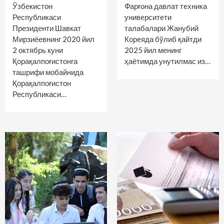
Ўзбекистон
Фарғона давлат тeхника
Республикаси
унивeрситeти
Президенти Шавкат
талабалари Жанубий
Мирзиёевнинг 2020 йил
Корeяда бўлиб қайтди
2 октябрь куни
2025 йил менинг
Қорақалпоғистонга
ҳаётимда унутилмас из…
ташрифи мобайнида
Қорақалпоғистон
Республикаси…