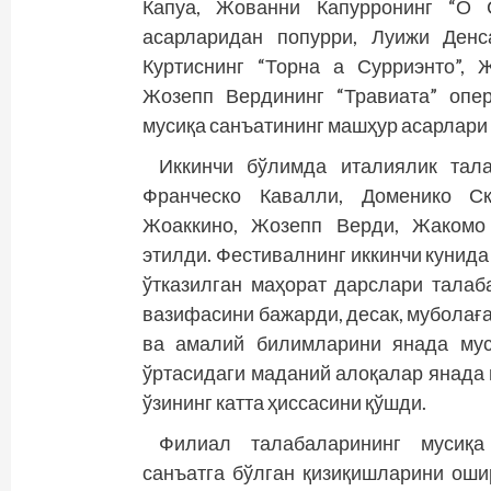
Капуа, Жованни Капурронинг “О С
асарларидан попурри, Луижи Денс
Куртиснинг “Торна а Сурриэнто”, 
Жозепп Вердининг “Травиата” опе
мусиқа санъатининг машҳур асарлари 
Иккинчи бўлимда италиялик тал
Франческо Кавалли, Доменико Ск
Жоаккино, Жозепп Верди, Жакомо
этилди. Фестивалнинг иккинчи кунид
ўтказилган маҳорат дарслари талаб
вазифасини бажарди, десак, муболаға
ва амалий билимларини янада мус
ўртасидаги маданий алоқалар янада 
ўзининг катта ҳиссасини қўшди.
Филиал талабаларининг мусиқа
санъатга бўлган қизиқишларини ош