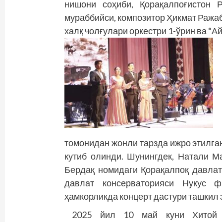
нишони соҳиби, Қорақалпоғистон 
мураббийси, композитор Ҳикмат Ража
халқ чолғулари оркестри 1-ўрин ва “
томонидан жонли тарзда ижро этилга
кутиб олинди. Шунингдек, Натали М
Бердақ номидаги Қорақалпоқ давлат
давлат консерваторияси Нукус ф
ҳамкорликда концерт дастури ташкил 
2025 йил 10 май куни Хитой 