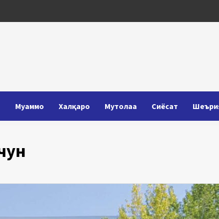
Т
Муаммо
Халқаро
Мутолаа
Сиёсат
Шеъри
чун