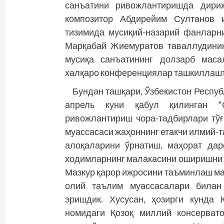
санъатини ривожлантиришда дири
композитор Абдирейим Султанов и
тизимида мусиқий-назарий фанларни
Марқабай Жиемуратов таваллудинин
мусиқа санъатининг долзарб маса
халқаро конференциялар ташкиллаш
Бундан ташқари, Ўзбекистон Респу
апрель куни қабул қилинган “
ривожлантириш чора-тадбирлари тўғ
муассасаси жаҳоннинг етакчи илмий-
алоқаларини ўрнатиш, маҳорат дар
ходимларнинг малакасини оширишни 
Мазкур қарор ижросини таъминлаш ма
олий таълим муассасалари билан
эришдик. Хусусан, ҳозирги кунда 
номидаги Қозоқ миллий консервато