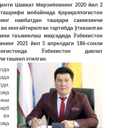
денти Шавкат Мирзиёевнинг 2020 йил 2
 ташрифи мобайнида Қорақалпоғистон
нинг навбатдан ташқари саккизинчи
ва кенгайтирилган тартибда ўтказилган
ини таъминлаш мақсадида Ўзбекистон
нинг 2021 йил 5 апрелдаги 186-сонли
оғистонда Ўзбекистон давлат
и ташкил этилган.
лда
ада
ди.
сиқа
ини
арб
 ва
сиқа