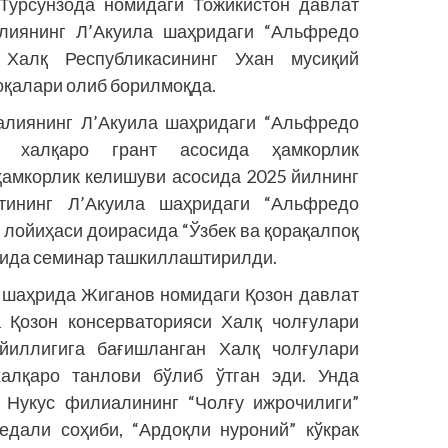
Турсунзода номидаги Тожикистон давлат
алиянинг ­Л’Акуила шаҳридаги “Альфредо
 Халқ Республикасининг Ухан мусиқий
оқалари олиб борилмоқда.
алиянинг Л’Акуила шаҳридаги “Альфредо
н халқаро грант асосида ҳамкорлик
ҳамкорлик келишуви асосида 2025 йилнинг
тининг Л’Акуила шаҳридаги “Альфредо
 лойиҳаси доирасида “Ўзбек ва қорақалпоқ
сида семинар ташкиллаштирилди.
н шаҳрида Жиганов номидаги Қозон давлат
а Қозон консерваторияси Халқ чолғулари
 йиллигига бағишланган Халқ чолғулари
халқаро танлови бўлиб ўтган эди. Унда
и Нукус филиалининг “Чолғу ижрочилиги”
едали соҳиби, “Ардоқли нуроний” кўкрак