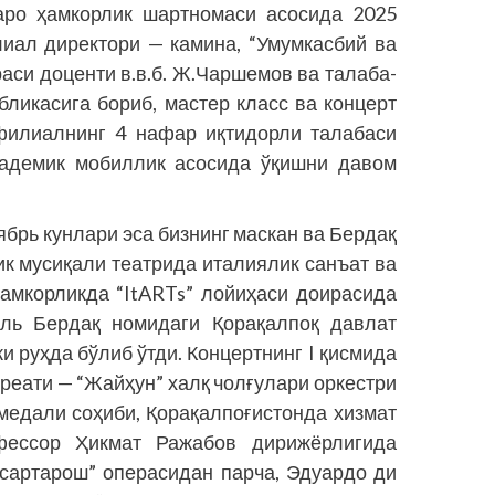
заро ҳамкорлик шартномаси асосида 2025
лиал директори — камина, “Умумкасбий ва
си доценти в.в.б. Ж.Чаршемов ва талаба-
ликасига бориб, мастер класс ва концерт
 филиалнинг 4 нафар иқтидорли талабаси
кадемик мобиллик асосида ўқишни давом
ябрь кунлари эса бизнинг маскан ва Бердақ
к мусиқали театрида италиялик санъат ва
амкорликда “ItARTs” лойиҳаси доирасида
аль Бердақ номидаги Қорақалпоқ давлат
и руҳда бўлиб ўтди. Концертнинг I қисмида
реати — “Жайҳун” халқ чолғулари оркестри
медали соҳиби, Қорақалпоғистонда хизмат
фессор Ҳикмат Ражабов дирижёрлигида
сартарош” операсидан парча, Эдуардо ди