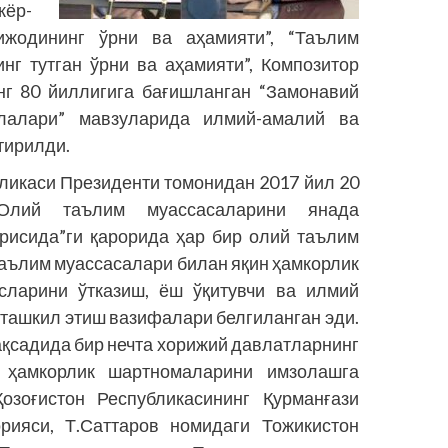
жёр-
жодининг ўрни ва аҳамияти”, “Таълим
нг тутган ўрни ва аҳамияти”, Композитор
г 80 йиллигига бағишланган “Замонавий
лалари” мавзуларида илмий-амалий ва
тирилди.
бликаси Президенти томонидан 2017 йил 20
Олий таълим муассасаларини янада
рисида”ги қарорида ҳар бир олий таълим
таълим муассасалари билан яқин ҳамкорлик
сларини ўтказиш, ёш ўқитувчи ва илмий
ташкил этиш вазифалари белгиланган эди.
қсадида бир нечта хорижий давлатларнинг
 ҳамкорлик шартномаларини имзолашга
Қозоғистон Республикасининг Қурманғази
рияси, Т.Саттаров номидаги Тожикистон