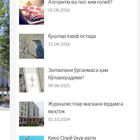
Алгоритм ва тил: ким ғолиб?
05.08.2026
Қушлар хавф остида
15.04.2026
Зилзилани ўрганмаса ҳам
бўлаверадими?
09.04.2025
Журналистлар маскани ёрдамга
муҳтож
01.10.2024
Кино Олий ўқув юрти