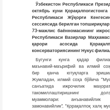
Ўзбекистон Республикаси Прези
октябрь куни Қорақалпоғистонга
Республикаси Жўқорғи Кенгеси
сессиясида берилган топшириқлар 
73-мажлис баённомасининг ижрос
Республикаси Вазирлар Маҳкамаси
қарори асосида Қорақалп
консерваториясининг Нукус филиал
Бугунги кунга қадар филиа
маънавий-маърифий ва илмий соҳ
бир қанча ютуқларга эришил
Жумладан, илмий соҳа бўйича “Му
санъатида ижрочилик маҳорат
такомиллаштиришнинг долз
муаммолари: анъанавийлик
замонавийлик”, “Қорақалпоқ халқ му