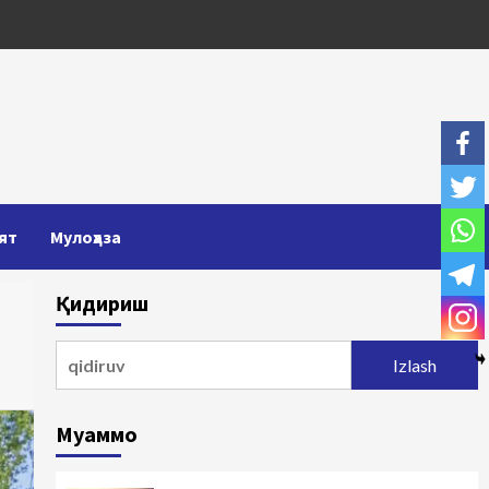
ят
Мулоҳаза
Қидириш
Qidirshish:
Муаммо