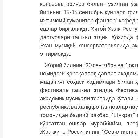
консерваторияси билан тузилган ў
йилнинг 15-16 сентябрь кунлари фи
ижтимоий-гуманитар фанлар” кафедра
ёшлар биргаликда Хитой Халқ Респуб
дастурлари ташкил этдик. Ҳозирда
Ухан мусиқий консерваториясида а
эттирмоқда.
Жорий йилнинг 30 сентябрь ва 1 окт
номидаги Қорақалпоқ давлат академи
маданият соҳаси ходимлари билан ҳ
фестиваль ташкил этилди. Фестив
академик мусиқали театрида кўтаринк
республика ва халқаро танловлар лау
томонидан бадиий раҳбар, “Шуҳрат” 
кўрсатган ёшлар мураббийси, про
Жоаккино Россинининг “Севилиялик 