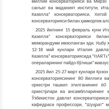
миллий консерваторияси ва Мирзо 
санъат ва маданият институти, Ит
Казелла” консерваторияси, Хитой
консерваторияси билан ҳамкорлик ал
2025 йилнинг 15 февраль куни Ит
Казелла” консерваторияси била
меморандуми имзоланган эди. Ушбу 
12-18 май кунлари Италия давла
Казелла” консерваториясида “ItARTs”
операларининг пайдо бўлиши” мавзу
2025 йил 25-27 март кунлари Қозо
консерваториясининг 80 йиллиги в
оркестри ташкил этилганининг 60
оркестрлари ва ансамблларининг 
Ўзбекистон давлат консерваторияс
кафедраси профессори, “Шуҳрат” м