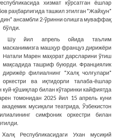
Республикасида хизмат кўрсатган ёшлар
бов раҳбарлигида ташкил этилган “Жайҳун”
Айдин” ансамбли 2-ўринни олишга муваффақ
бўлди.
Шу йил апрель ойида таълим
масканимизга машҳур француз дирижёри
Натали Марен маҳорат дарсларини ўтиш
мақсадида ташриф буюрди. Франциялик
дирижёр филиалнинг “Халқ чолғулари”
оркестри ва иқтидорли талаба-ёшлар
н куй-қўшиқлар билан кўтаринки кайфиятда
арен томонидан 2025 йил 15 апрель куни
 академик мусиқали театрида, Ўзбекистон
илиалининг симфоник оркестри билан
этилди.
Xалқ Республикасидаги Ухан мусиқий