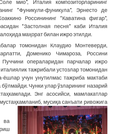
оле мио”, Италия композиторларининг
анинг “Фуникули-фуникула”, Эрнесто де
Жоаккино Россинининг “Каватина фигар”,
расидан “Застолная песня” каби Италия
алоҳида маҳорат билан ижро этилди.
абалар томонидан Клаудио Монтеверди,
арлатти, Доменико Чимароза, Россини
 Пуччини операларидан парчалар ижро
а италиялик тажрибали устозлар томонидан
а-ёшлар учун унутилмас тажриба мактаби
 бўлмайди. Чунки улар ўзларининг назарий
таҳкамлади. Энг асосийси, мамлакатлар
мустаҳкамланиб, мусиқа санъати ривожига
 ва
ириш