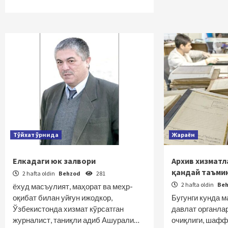
Тўйхат ўрнида
Жараён
Елкадаги юк залвори
Архив хизмат
қандай таъми
2 hafta oldin
Behzod
281
2 hafta oldin
Be
ёхуд масъулият, маҳорат ва меҳр-
оқибат билан уйғун ижодкор,
Бугунги кунда 
Ўзбекистонда хизмат кўрсатган
давлат органла
журналист, таниқли адиб Ашурали…
очиқлиги, шаф