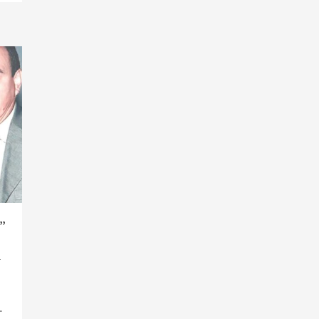
”
т
…