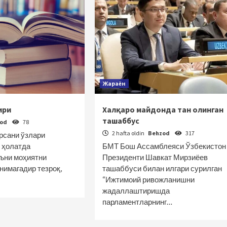
Жараён
ири
Халқаро майдонда тан олинган
ташаббус
zod
78
2 hafta oldin
Behzod
317
рсани ўзлари
н ҳолатда
БМТ Бош Ассамблеяси Ўзбекистон
ъни моҳиятни
Президенти Шавкат Мирзиёев
нимагадир тезроқ,
ташаббуси билан илгари сурилган
“Ижтимоий ривожланишни
жадаллаштиришда
парламентларнинг…