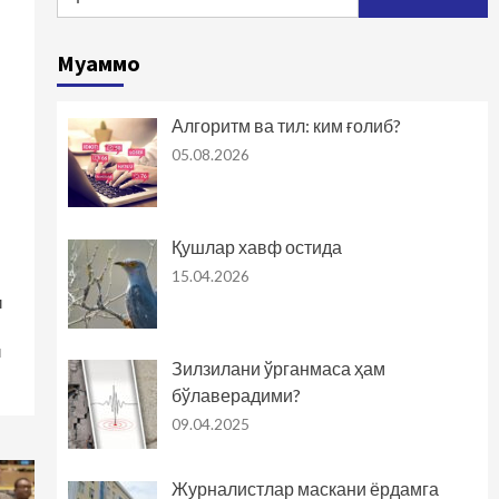
Буюк Темур – Европа
халоскори
5
Муаммо
Ўзлик
Алгоритм ва тил: ким ғолиб?
Биз билган ва билмаган
05.08.2026
Темурбек
1
Ўзлик
Қушлар хавф остида
Қари билганни пари
15.04.2026
билмас
2
и
и
Ўзлик
Зилзилани ўрганмаса ҳам
Амир Темурми ёки Адам
бўлаверадими?
Смит?
3
09.04.2025
Ўзлик
Журналистлар маскани ёрдамга
Тарих тилга кирган,