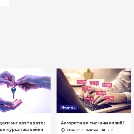
Муаммо
аги энг катта хато:
Алгоритм ва тил: ким ғолиб?
зон кўрсатиш кейин
4 kun oldin
Behzod
200