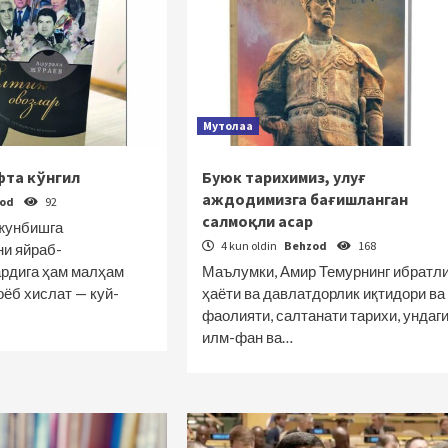
Мутолаа
фта кўнгил
Буюк тарихимиз, улуғ
аждодимизга бағишланган
zod
92
салмоқли асар
жунбишга
4 kun oldin
Behzod
168
ни яйраб-
ардига ҳам малҳам
Маълумки, Амир Темурнинг ибратл
оёб хислат — куй-
ҳаёти ва давлатдорлик иқтидори ва
фаолияти, салтанати тарихи, ундаг
илм-фан ва…