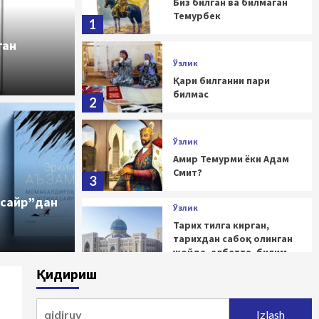
Биз билган ва билмаган
Темурбек
1
ган
Ўзлик
Қари билганни пари
билмас
2
Ўзлик
Амир Темурми ёки Адам
Смит?
3
ашрнинг маёғи сўндими?
 сайр”дан
Ўзлик
Тарих тилга кирган,
тарихдан сабоқ олинган
жойда, албатта, билим
ва маърифат, тараққиёт
4
Қидириш
ва адолат бўлади
Qidirshish:
Ўзлик