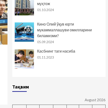
тарихдан сабоқ олинган
муҳтож
жойда, албатта, билим
01.10.2024
ва маърифат, тараққиёт
4
ва адолат бўлади
Кино Олий ўқув юрти
мукаммаллашуви омилларини
биламизми?
05.09.2024
Касбнинг таги насиба
01.11.2023
Тақвим
Avgust 2026