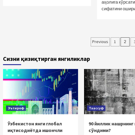
аҳолига кўрсат
сифатини ошир
Maqolalar
Previous
1
2
bo‘yicha
Сизни қизиқтирган янгиликлар
harakatlan
Эътироф
Таассуф
Ўзбекистон янги глобал
90 йиллик нашрнинг
иқтисодиётда ишончли
сўндими?