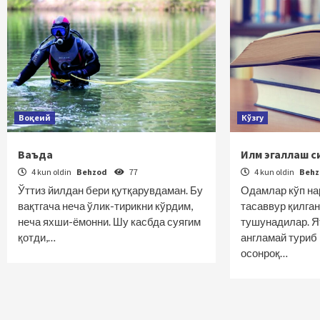
Воқеий
Кўзгу
Ваъда
Илм эгаллаш с
4 kun oldin
Behzod
77
4 kun oldin
Beh
Ўттиз йилдан бери қутқарувдаман. Бу
Одамлар кўп на
вақтгача неча ўлик-тирикни кўрдим,
тасаввур қилга
неча яхши-ёмонни. Шу касбда суягим
тушунадилар. Я
қотди,…
англамай туриб 
осонроқ…