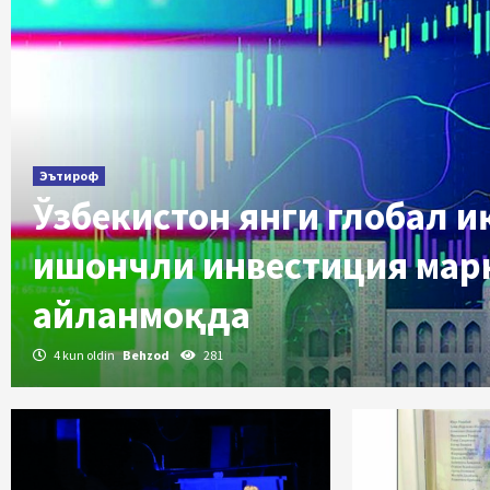
Эътироф
Ўзбекистон янги глобал 
ишончли инвестиция мар
айланмоқда
4 kun oldin
Behzod
281