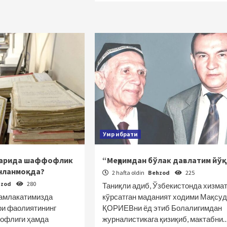
Умр ибрати
ларида шаффофлик
“Меҳримдан бўлак давлатим йўқ
нланмоқда?
2 hafta oldin
Behzod
225
hzod
280
Таниқли адиб, Ўзбекистонда хизма
мамлакатимизда
кўрсатган маданият ходими Мақсуд
ри фаолиятининг
ҚОРИЕВни ёд этиб Болалигимдан
фофлиги ҳамда
журналистикага қизиқиб, мактабни