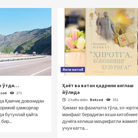
Янги китоб
р ўтди…
Ҳаёт ва ватан қадрини англаш
йўлида
hzod
271
2 hafta oldin
Behzod
351
да Қамчиқ довонидан
хорижий ҳамкорлар
Ҳикмат ва фазилатга тўла, эл-юртг
да бутунлай қайта
манфаат берадиган яхши китобнинг
а бир…
дунёга келиши маърифатли жамият
учун катта…