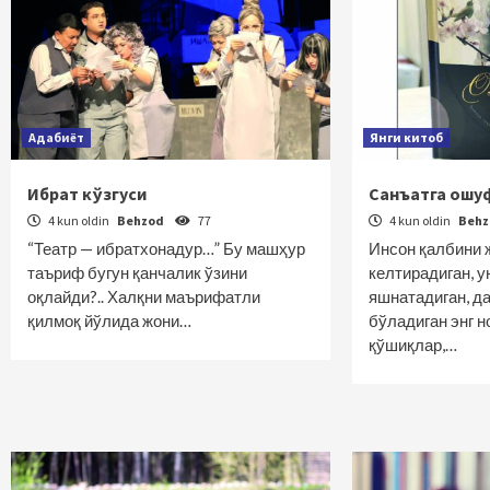
Адабиёт
Янги китоб
Ибрат кўзгуси
Санъатга ошу
4 kun oldin
Behzod
77
4 kun oldin
Beh
“Театр — ибратхонадур…” Бу машҳур
Инсон қалбини 
таъриф бугун қанчалик ўзини
келтирадиган, у
оқлайди?.. Халқни маърифатли
яшнатадиган, д
қилмоқ йўлида жони…
бўладиган энг н
қўшиқлар,…