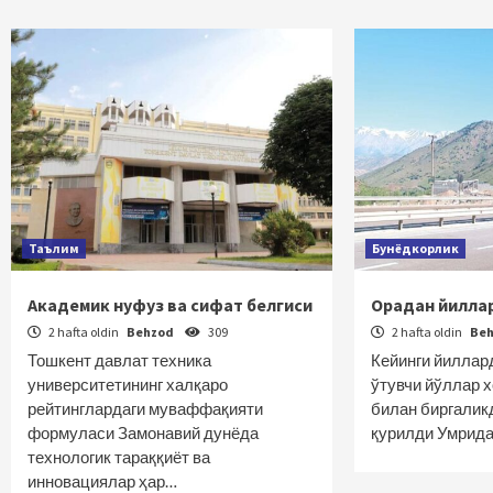
Таълим
Бунёдкорлик
Академик нуфуз ва сифат белгиси
Орадан йилла
2 hafta oldin
Behzod
309
2 hafta oldin
Be
Тошкент давлат техника
Кейинги йиллар
университетининг халқаро
ўтувчи йўллар 
рейтинглардаги муваффақияти
билан биргалик
формуласи Замонавий дунёда
қурилди Умрид
технологик тараққиёт ва
инновациялар ҳар…