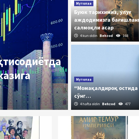
Мутолаа
Буюк тарихимиз, улуғ
аждодимизга бағишлан
салмоқли асар
4 kun oldin
Behzod
168
иқтисодиётда
казига
Таассуф
Мутолаа
90 йиллик н
“Момақалдироқ остида
сўнг…
4 kun oldin
Behzod
209
4 hafta oldin
Behzod
477