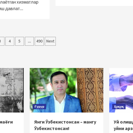
илаётган хизматлар
иш давлат…
3
4
5
…
490
Next
ish
Ғурур
Ҳуқуқ
 маёғи
Янги Ўзбекистонсан – мангу
Уй олишд
Ўзбекистонсан!
уйни ар