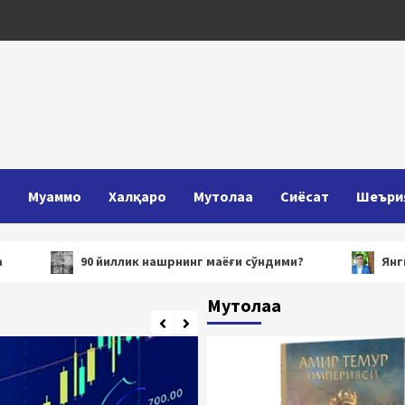
Т
Муаммо
Халқаро
Мутолаа
Сиёсат
Шеъри
90 йиллик нашрнинг маёғи сўндими?
Янги Ўзбекисто
Мутолаа