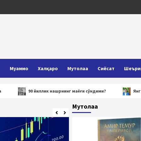
Т
Муаммо
Халқаро
Мутолаа
Сиёсат
Шеъри
90 йиллик нашрнинг маёғи сўндими?
Янги Ўзбекисто
Мутолаа