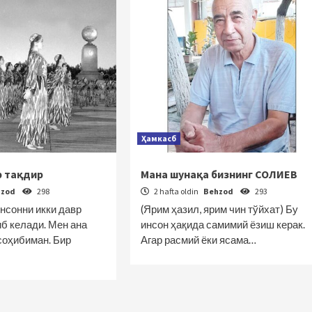
Ҳамкасб
р тақдир
Мана шунақа бизнинг СОЛИЕВ
hzod
298
2 hafta oldin
Behzod
293
нсонни икки давр
(Ярим ҳазил, ярим чин тўйхат) Бу
б келади. Мен ана
инсон ҳақида самимий ёзиш керак.
соҳибиман. Бир
Агар расмий ёки ясама…