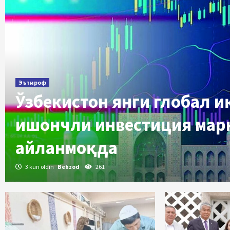
Эътироф
Ўзбекистон янги глобал 
ишончли инвестиция мар
айланмоқда
3 kun oldin
Behzod
261