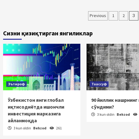
Maqolalar
Previous
1
2
3
bo‘yicha
Сизни қизиқтирган янгиликлар
harakatlani
Эътироф
Таассуф
Ўзбекистон янги глобал
90 йиллик нашрнинг
иқтисодиётда ишончли
сўндими?
инвестиция марказига
3 kun oldin
Behzod
айланмоқда
3 kun oldin
Behzod
261