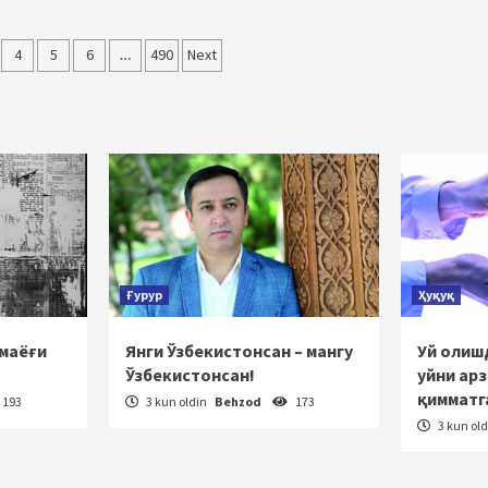
4
5
6
…
490
Next
sh
Ғурур
Ҳуқуқ
 маёғи
Янги Ўзбекистонсан – мангу
Уй олишд
Ўзбекистонсан!
уйни ар
қимматг
193
3 kun oldin
Behzod
173
3 kun ol