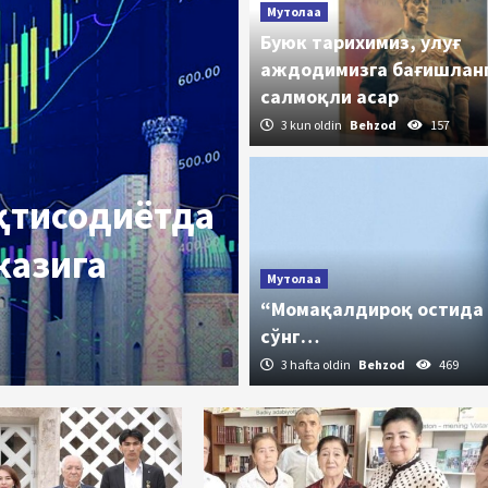
Мутолаа
Буюк тарихимиз, улуғ
аждодимизга бағишлан
салмоқли асар
3 kun oldin
Behzod
157
иқтисодиётда
казига
Таассуф
Мутолаа
90 йиллик н
“Момақалдироқ остида
сўнг…
3 kun oldin
Behzod
193
3 hafta oldin
Behzod
469