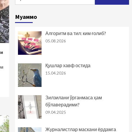
Буюк Темур – Европа
халоскори
5
Муаммо
Ўзлик
Алгоритм ва тил: ким ғолиб?
Биз билган ва билмаган
05.08.2026
Темурбек
1
ми
Ўзлик
Қушлар хавф остида
ом
Қари билганни пари
15.04.2026
билмас
2
Ўзлик
Зилзилани ўрганмаса ҳам
Амир Темурми ёки Адам
бўлаверадими?
Смит?
3
09.04.2025
Ўзлик
Журналистлар маскани ёрдамга
Тарих тилга кирган,