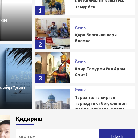
Биз билган ва билмаган
Темурбек
1
ган
Ўзлик
Қари билганни пари
билмас
2
Ўзлик
Амир Темурми ёки Адам
Смит?
3
ашрнинг маёғи сўндими?
 сайр”дан
Ўзлик
Тарих тилга кирган,
тарихдан сабоқ олинган
жойда, албатта, билим
ва маърифат, тараққиёт
4
Қидириш
ва адолат бўлади
Qidirshish:
Ўзлик