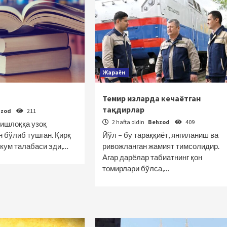
Жараён
Темир изларда кечаётган
тақдирлар
hzod
211
2 hafta oldin
Behzod
409
қишлоққа узоқ
 бўлиб тушган. Қирқ
Йўл – бу тараққиёт, янгиланиш ва
икум талабаси эди,…
ривожланган жамият тимсолидир.
Агар дарёлар табиатнинг қон
томирлари бўлса,…