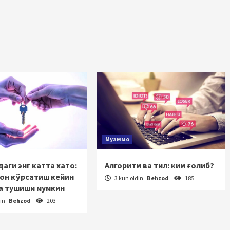
Муаммо
аги энг катта хато:
Алгоритм ва тил: ким ғолиб?
зон кўрсатиш кейин
3 kun oldin
Behzod
185
а тушиши мумкин
din
Behzod
203