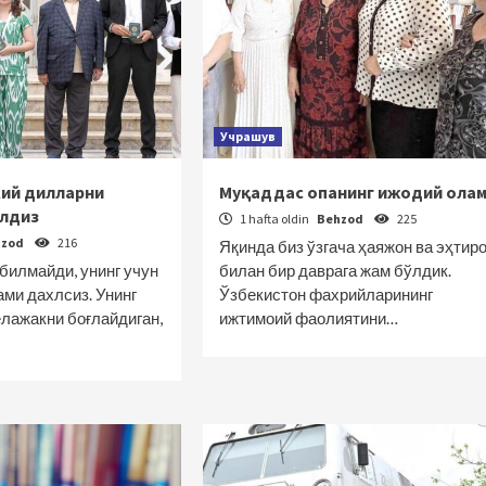
Учрашув
кий дилларни
Муқаддас опанинг ижодий ола
илдиз
1 hafta oldin
Behzod
225
hzod
216
Яқинда биз ўзгача ҳаяжон ва эҳтир
билмайди, унинг учун
билан бир даврага жам бўлдик.
ми дахлсиз. Унинг
Ўзбекистон фахрийларининг
елажакни боғлайдиган,
ижтимоий фаолиятини…