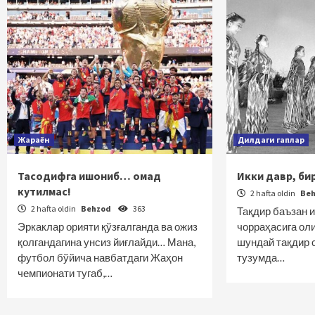
Жараён
Дилдаги гаплар
Тасодифга ишониб… омад
Икки давр, би
кутилмас!
2 hafta oldin
Be
2 hafta oldin
Behzod
363
Тақдир баъзан и
Эркаклар орияти қўзғалганда ва ожиз
чорраҳасига оли
қолгандагина унсиз йиғлайди… Мана,
шундай тақдир 
футбол бўйича навбатдаги Жаҳон
тузумда…
чемпионати тугаб,…