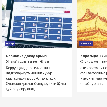
Фикр
Талқин
Барчамиз дахлдормиз
Хоразмдан чи
2 hafta oldin
Behzod
363
2 hafta oldin
Be
Коррупция деган иллатнинг
ёки хоразмлик 
илдизлари ўтмишнинг чуқур
фан ва техника
қатламларига бориб тақалади.
имкониятлар кў
Одамзод давлат бошқарувини йўлга
яшаб турган…
қўйган даврданоқ,…