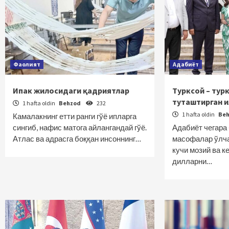
Фаолият
Адабиёт
Ипак жилосидаги қадриятлар
Турксой – тур
туташтирган 
1 hafta oldin
Behzod
232
1 hafta oldin
Be
Камалакнинг етти ранги гўё ипларга
сингиб, нафис матога айлангандай гўё.
Адабиёт чегара 
Атлас ва адрасга боққан инсоннинг…
масофалар ўлча
кучи мозий ва к
дилларни…