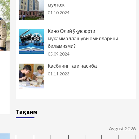
тарихдан сабоқ олинган
муҳтож
жойда, албатта, билим
01.10.2024
ва маърифат, тараққиёт
4
ва адолат бўлади
Кино Олий ўқув юрти
мукаммаллашуви омилларини
биламизми?
05.09.2024
Касбнинг таги насиба
01.11.2023
Тақвим
Avgust 2026