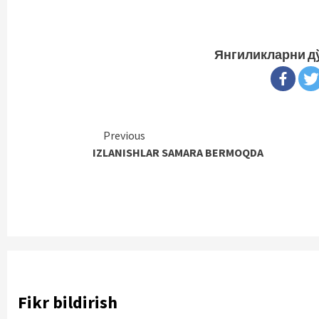
Янгиликларни д
Continue
Previous
IZLANISHLAR SAMARA BERMOQDA
Reading
Fikr bildirish