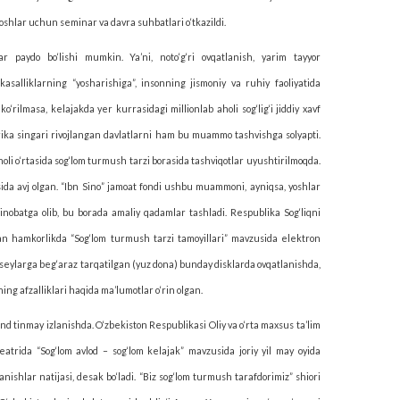
yoshlar uchun seminar va davra suhbatlari o‘tkazildi.
ar paydo bo‘lishi mumkin. Ya’ni, noto‘g‘ri ovqatlanish, yarim tayyor
salliklarning “yosharishiga”, insonning jismoniy va ruhiy faoliyatida
‘rilmasa, kelajakda yer kurrasidagi millionlab aholi sog‘lig‘i jiddiy xavf
erika singari rivojlangan davlatlarni ham bu muammo tashvishga solyapti.
aholi o‘rtasida sog‘lom turmush tarzi borasida tashviqotlar uyushtirilmoqda.
tasida avj olgan. “Ibn Sino” jamoat fondi ushbu muammoni, ayniqsa, yoshlar
i inobatga olib, bu borada amaliy qadamlar tashladi. Respublika Sog‘liqni
bilan hamkorlikda “Sog‘lom turmush tarzi tamo­yillari” mavzusida elektron
 litseylarga beg‘araz tarqatilgan (yuz dona) bunday disklarda ovqatlanishda,
ng afzalliklari haqida ma’lumotlar o‘rin olgan.
nd tinmay izlanishda. O‘zbekiston Respublikasi Oliy va o‘rta maxsus ta’lim
trida “Sog‘­lom avlod – sog‘lom kelajak” mavzusida joriy yil may oyi­da
nishlar natijasi, desak bo‘ladi. “Biz sog‘­lom turmush tarafdorimiz” shiori