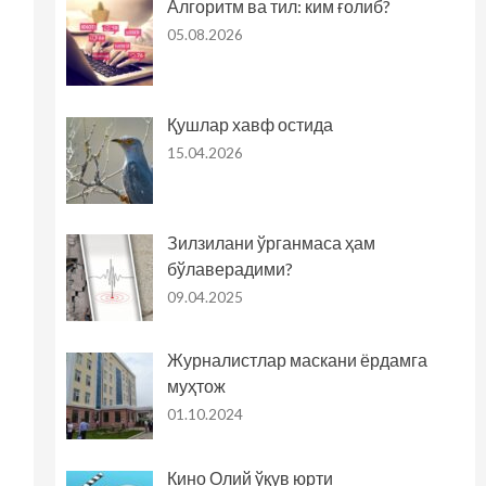
Алгоритм ва тил: ким ғолиб?
05.08.2026
Қушлар хавф остида
15.04.2026
Зилзилани ўрганмаса ҳам
бўлаверадими?
09.04.2025
Журналистлар маскани ёрдамга
муҳтож
01.10.2024
Кино Олий ўқув юрти