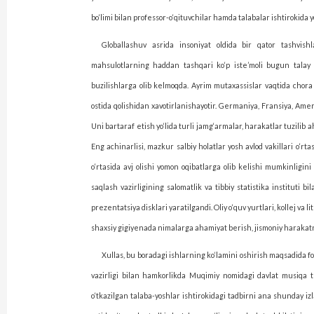
bo‘limi bilan professor-o‘qituvchilar hamda talabalar ishtirokida 
Globallashuv asrida insoniyat oldida bir qator tashvishl
mahsulotlarning haddan tashqari ko‘p iste’moli bugun talay ka
buzilishlarga olib kelmoqda. Ayrim mutaxassislar vaqtida chora ko
ostida qolishidan xavotirlanishayotir. Germaniya, Fransiya, Am
Uni bartaraf etish yo‘lida turli jam­g‘armalar, harakatlar tuzilib 
Eng achinarlisi, mazkur salbiy holatlar yosh avlod vakillari o‘r
o‘rtasida avj olishi yomon oqibatlarga olib kelishi mumkinligin
saqlash vazirligining salomatlik va tibbiy statistika instituti 
prezentatsiya disklari yaratilgandi. Oliy o‘quv yurtlari, kollej va
shaxsiy gigiyenada nimalarga ahamiyat berish, jismoniy harakatni
Xullas, bu boradagi ishlarning ko‘lamini oshirish maqsadida fo
vazirligi bilan hamkorlikda Muqimiy nomidagi davlat musiqa tea
o‘tkazilgan talaba-yoshlar ishtirokidagi tadbirni ana shunday izla