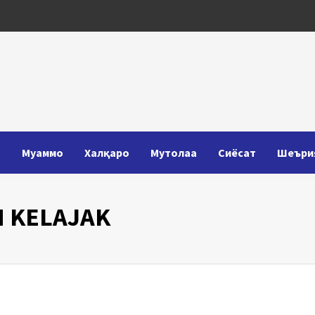
Т
Муаммо
Халқаро
Мутолаа
Сиёсат
Шеъри
M KELAJAK