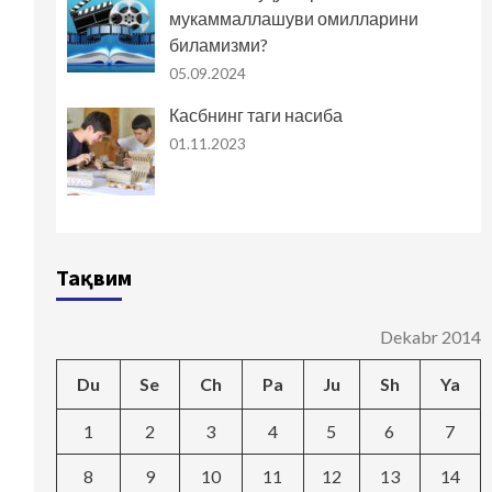
мукаммаллашуви омилларини
биламизми?
05.09.2024
Касбнинг таги насиба
01.11.2023
Тақвим
Dekabr 2014
Du
Se
Ch
Pa
Ju
Sh
Ya
1
2
3
4
5
6
7
8
9
10
11
12
13
14