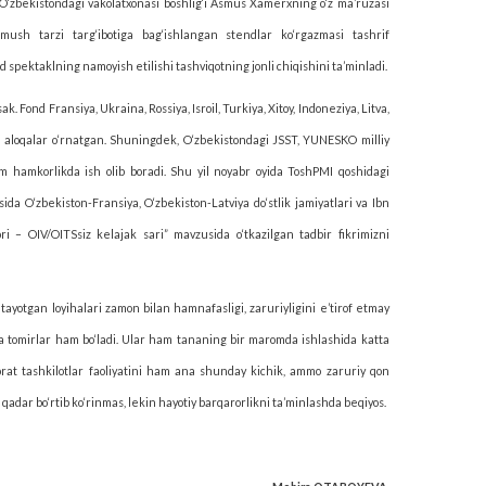
g O‘zbekistondagi vakolatxonasi boshlig‘i Asmus Xamerxning o‘z ma’ruzasi
urmush tarzi targ‘ibotiga bag‘ishlangan stendlar ko‘rgazmasi tashrif
spektaklning namoyish etilishi tashviqotning jonli chiqishini ta’minladi.
k. Fond Fransiya, Ukraina, Rossiya, Isroil, Turkiya, Xitoy, Indoneziya, Litva,
n aloqalar o‘rnatgan. Shuningdek, O‘zbekistondagi JSST, YUNESKO milliy
am hamkorlikda ish olib boradi. Shu yil noyabr oyida ToshPMI qoshidagi
ida O‘zbekiston-Fransiya, O‘zbekiston-Latviya do‘stlik jamiyatlari va Ibn
i – OIV/OITSsiz kelajak sari” mavzusida o‘tkazilgan tadbir fikrimizni
tayotgan loyihalari zamon bilan hamnafasligi, zaruriyligini e’tirof etmay
yda tomirlar ham bo‘ladi. Ular ham tananing bir maromda ishlashida katta
ijorat tashkilotlar faoliyatini ham ana shunday kichik, ammo zaruriy qon
qadar bo‘rtib ko‘rinmas, lekin hayotiy barqarorlikni ta’minlashda beqiyos.