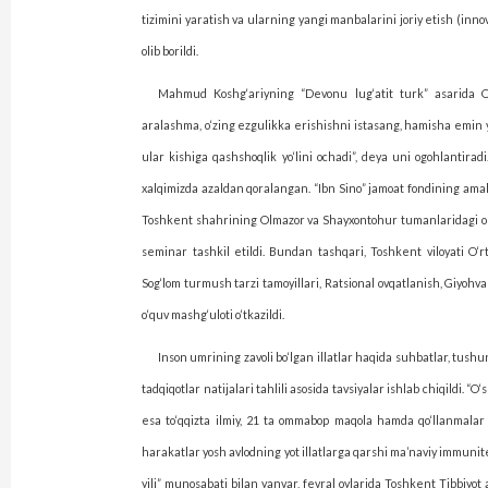
tizimini yaratish va ularning yangi manbalarini joriy etish (innova
olib borildi.
Mahmud Koshg‘ariyning “Devonu lug‘atit turk” asarida Oyto
aralashma, o‘zing ezgulikka erishishni istasang, hamisha emin 
ular kishiga qashshoqlik yo‘lini ochadi”, deya uni ogohlantiradi.
xalqimizda azaldan qoralangan. “Ibn Sino” jamoat fondining ama
Toshkent shahrining Olmazor va Shayxontohur tumanlaridagi oliy 
seminar tashkil etildi. Bundan tash­qari, Toshkent viloyati O‘
Sog‘lom turmush tarzi tamoyillari, Ratsional ovqatlanish, Giyohvan
o‘quv mashg‘uloti o‘tkazildi.
Inson umrining zavoli bo‘lgan illatlar haqida suhbatlar, tushunt
tadqiqotlar natijalari tahlili asosida tavsiya­lar ishlab chiqildi. “
esa to‘qqizta ilmiy, 21 ta ommabop maqola hamda qo‘llanmalar n
harakatlar yosh avlodning yot illatlarga qarshi ma’naviy immunite
yili” munosabati bilan yanvar, fevral oylarida Toshkent Tibbiy