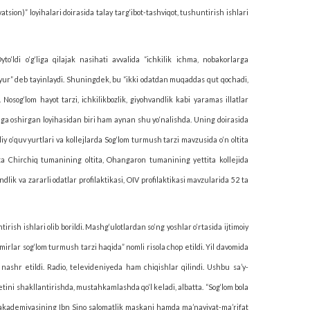
tsion)” loyihalari doirasida talay targ‘ibot-tashviqot, tushuntirish ishlari
‘ldi o‘g‘liga qilajak nasihati avvalida “ichkilik ichma, nobakorlarga
yur” deb tayinlaydi. Shuning­dek, bu “ikki odatdan muqaddas qut qochadi,
 Nosog‘lom hayot tarzi, ichkilikbozlik, giyohvandlik kabi yaramas illatlar
lga oshirgan loyihasidan biri ham aynan shu yo‘nalishda. Uning doirasida
o‘quv yurtlari va kollejlarda Sog‘lom turmush tarzi mavzusida o‘n oltita
rta Chirchiq tumanining oltita, Ohangaron tumanining yettita kollejida
dlik va zararli odatlar profilaktikasi, OIV profilaktikasi mavzularida 52 ta
irish ishlari olib borildi. Mashg‘ulotlardan so‘ng yoshlar o‘rtasida ijtimoiy
O‘smirlar sog‘lom turmush tarzi haqida” nomli risola chop etildi. Yil davomida
ashr etildi. Radio, televideniyeda ham chiqishlar qilindi. Ushbu sa’y-
tini shakllantirishda, mustahkamlashda qo‘l keladi, albatta. “Sog‘lom bola
ot akademiyasining Ibn Sino salomatlik maskani hamda ma’naviyat-ma’rifat