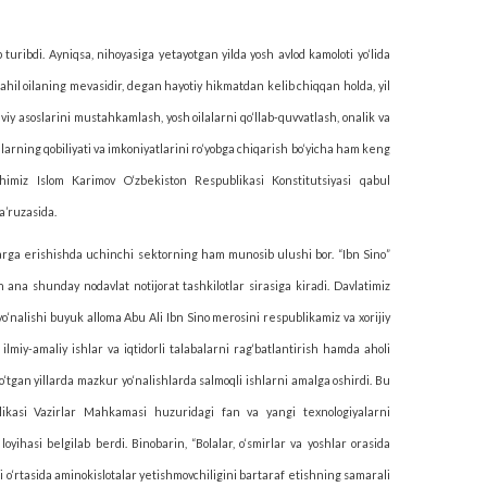
 turibdi. Ayniqsa, nihoyasiga yetayotgan yilda yosh avlod kamoloti yo‘lida
va ahil oilaning mevasidir, degan hayotiy hikmatdan kelib chiqqan holda, yil
viy asoslarini mustahkamlash, yosh oilalarni qo‘llab-quvvatlash, onalik va
 ularning qobiliyati va imkoniyatlarini ro‘yobga chiqarish bo‘yicha ham keng
oshimiz Islom Karimov O‘zbekiston Respublikasi Konstitutsiyasi qabul
a’ruzasida.
arga erishishda uchinchi sektorning ham munosib ulushi bor. “Ibn Sino”
 ana shunday nodavlat notijorat tashkilotlar sirasiga kiradi. Davlatimiz
o‘nalishi buyuk alloma Abu Ali Ibn Sino merosini respublikamiz va xorijiy
 ilmiy-amaliy ishlar va iqtidorli talabalarni rag‘batlantirish hamda aholi
 o‘tgan yillarda mazkur yo‘nalishlarda salmoqli ishlarni amalga oshirdi. Bu
ublikasi Vazirlar Mahkamasi huzuridagi fan va yangi texnologiyalarni
 loyihasi belgilab berdi. Binobarin, “Bolalar, o‘smirlar va yoshlar orasida
 o‘rtasida aminokislotalar yetishmovchiligini bartaraf etishning samarali