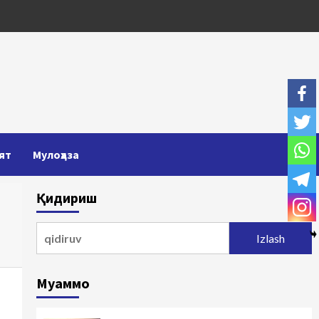
ят
Мулоҳаза
Қидириш
Qidirshish:
Муаммо