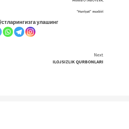
Mohira OTABOYEVA,
“Hurriyat”
muxbiri
ўстларингизга улашинг
Next
ILOJSIZLIK QURBONLARI