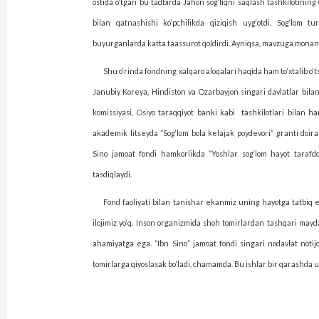
ostida o‘tgan bu tadbirda Jahon sog‘liqni saqlash tashkilotinin
bilan qatnashishi ko‘pchilikda qiziqish uyg‘otdi. Sog‘­lom t
buyurganlarda katta taassurot qoldirdi. Ayniqsa, mavzuga monand 
Shu o‘rinda fondning xalqaro aloqalari haqida ham to‘xtalib o‘tsa
Janubiy Koreya, Hindiston va Ozarbayjon singari davlatlar bila
komissiyasi, Osiyo taraqqiyot banki kabi
tashkilotlari bilan h
akademik litseyda “Sog‘lom bola kelajak poydevori” granti doiras
Sino jamoat fondi hamkorlikda “Yoshlar sog‘lom hayot tarafdor
tasdiqlaydi.
Fond faoliyati bilan tanishar ekanmiz uning hayotga tatbiq e
ilojimiz yo‘q. Inson organizmida shoh tomirlardan tash­qari ma
aha­miya­tga ega. “Ibn Sino” jamoat fondi singari nodavlat not
tomirlarga qiyoslasak bo‘ladi, chamamda. Bu ishlar bir qarashda u 