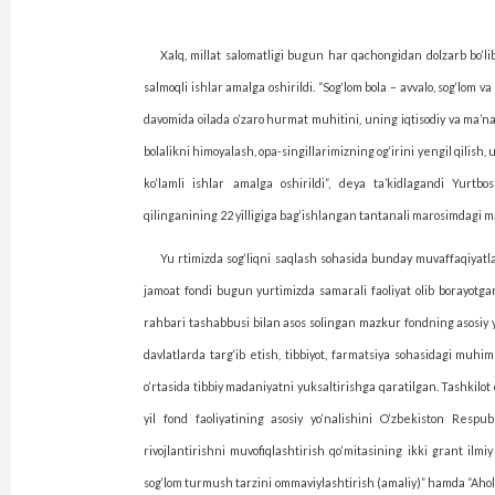
Xalq, millat salomatligi bugun har qachongidan dolzarb bo‘lib
salmoqli ishlar amalga oshirildi. “Sog‘lom bola – avvalo, sog‘lom 
davomida oilada o‘zaro hurmat muhitini, uning iqtisodiy va ma’na
bolalikni himoyalash, opa-singillarimizning og‘irini yengil qilish,
ko‘lamli ishlar amalga oshirildi”, deya ta’kidlagandi Yurtb
qilinganining 22 yilligiga bag‘ishlangan tantanali marosimdagi m
Yu rtimizda sog‘liqni saqlash sohasida bunday muvaffaqiyatl
jamoat fondi bugun yurtimizda samarali faoliyat olib borayotgan
rahbari tashabbusi bilan asos solingan mazkur fondning asosiy y
davlatlarda targ‘ib etish, tibbiyot, farmatsiya sohasidagi muhim
o‘rtasida tibbiy madaniyatni yuksaltirishga qaratilgan. Tashkilot
yil fond faoliyatining asosiy yo‘nalishini O‘zbekiston Resp
rivojlantirishni muvofiqlashtirish qo‘mitasining ikki grant ilmiy
sog‘lom turmush tarzini ommaviylashtirish (amaliy)” hamda “Aholi