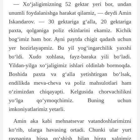
— Xo‘jaligimizning 52 gektar yeri bor, undan
unumli foydalanishga harakat qilamiz, — deydi Amin
Iskandarov. — 30 gektariga g‘alla, 20 gektariga
paxta, qolganiga poliz ekinlarini ekamiz. Kichik
bog‘imiz ham bor. Ayni paytda chigit qadash uchun
yer hozirlayapmiz. Bu yil yog‘ingarchilik yaxshi
bo‘ldi. Xudo xohlasa, fayz-baraka yili bo‘ladi.
Yildan-yilga xo‘jaligimiz ishlari oldinlab bormoqda.
Boshida paxta va g‘alla yetishtirgan bo‘lsak,
endilikda meva-cheva va poliz mahsulotlari ham
o‘zimizdan chiqayapti. Kelgusida chorvachilikni
yo‘lga qo‘ymoqchimiz. Buning uchun
imkoniyatlarimiz yetarli.
Amin aka kabi mehnatsevar vatandoshlarimizni
ko‘rib, ularga havasing ortadi. Chunki ular yurt
ravnaqiga hissa qo‘shish bilan birga xalqimiz