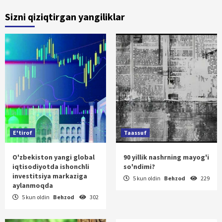
Sizni qiziqtirgan yangiliklar
E'tirof
Taassuf
O'zbekiston yangi global
90 yillik nashrning mayog'i
iqtisodiyotda ishonchli
so'ndimi?
investitsiya markaziga
5 kun oldin
Behzod
229
aylanmoqda
5 kun oldin
Behzod
302