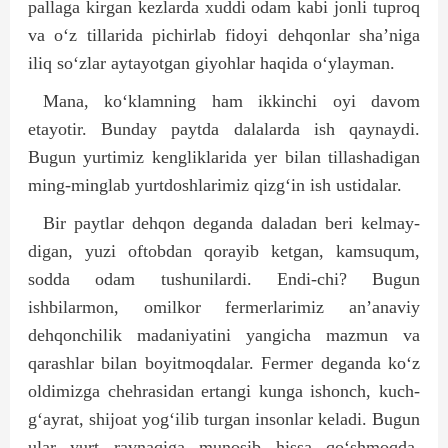
pallaga kirgan kezlarda xuddi odam kabi jonli tuproq
va o‘z tillarida pichirlab fidoyi dehqonlar sha’niga
iliq so‘zlar aytayotgan giyohlar haqida o‘ylayman.
Mana, ko‘klamning ham ikkinchi oyi davom
etayotir. Bunday paytda dalalarda ish qaynaydi.
Bugun yurtimiz keng­liklarida yer bilan tillashadigan
ming-minglab yurt­doshlarimiz qizg‘in ish ustidalar.
Bir paytlar dehqon deganda daladan beri kelma­y­
digan, yuzi oftobdan qora­yib ketgan, kamsuqum,
sodda odam tushunilardi. Endi-chi? Bugun
ishbilarmon, omilkor fermerlarimiz an’anaviy
dehqonchilik madaniyatini yangicha mazmun va
qarashlar bilan bo­yitmoqdalar. Fermer deganda ko‘z
oldimizga chehrasidan ertangi kunga ishonch, kuch-
g‘ayrat, shijoat yog‘ilib turgan insonlar keladi. Bugun
ular yurt ravnaqiga munosib hissa qo‘shmoqda.