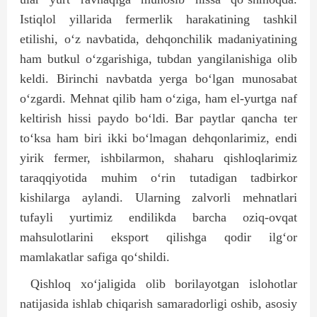
Istiqlol yillarida fermerlik harakatining tashkil
etilishi, o‘z navbatida, dehqonchilik madaniyatining
ham butkul o‘zgarishiga, tubdan yangilanishiga olib
keldi. Birinchi navbatda yerga bo‘lgan munosabat
o‘zgardi. Mehnat qilib ham o‘ziga, ham el-yurt­ga naf
keltirish hissi paydo bo‘ldi. Bar paytlar qancha ter
to‘ksa ham biri ikki bo‘lmagan deh­qonlarimiz, endi
yirik fermer, ishbilarmon, shaharu qishloqlarimiz
taraqqiyotida muhim o‘rin tutadigan tadbirkor
kishilarga aylandi. Ularning zalvorli mehnatlari
tufayli yurtimiz endilikda barcha oziq-ovqat
mahsulotlarini eksport qilishga qodir ilg‘or
mamlakatlar safiga qo‘shildi.
Qishloq xo‘jaligida olib borilayotgan islohotlar
natijasida ishlab chiqarish samaradorligi oshib, asosiy