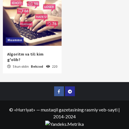
Muammo
Algoritm va til: kim
g'olib?
5 kun oldin
Behzod
220
Facebook
Telegram
©
«Hurriyat»
— mustaqil gazetasining rasmiy veb-sayti
|
2014-2024