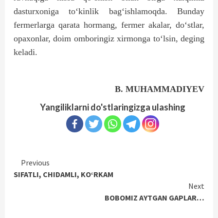
dasturxoniga to‘kinlik bag‘ishlamoqda. Bunday
fermerlarga qarata hormang, fermer akalar, do‘st­lar,
opaxonlar, doim ombor­ingiz xirmonga to‘lsin, deging
keladi.
B. MUHAMMADIYEV
Yangiliklarni do'stlaringizga ulashing
Continue
Previous
SIFATLI, CHIDAMLI, KO‘RKAM
Reading
Next
BOBOMIZ AYTGAN GAPLAR…