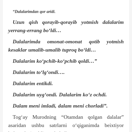
“Dalalarimdan qor aridi.
Uzun qish qorayib-qorayib yotmish dalalarim
yerrang-errang bo‘ldi…
Dalalarimda omonat-omonat qotib yotmish
kesaklar umalib-umalib tuproq bo‘ldi…
Dalalarim ko‘pchib-ko‘pchib qoldi…”
Dalalarim to‘lg‘ondi….
Dalalarim entikdi.
Dalalarim uyg‘ondi. Dalalarim ko‘z ochdi.
Dalam meni imladi, dalam meni chorladi”.
Tog‘ay Murodning “Otamdan qolgan dalalar”
asaridan ushbu satrlarni o‘qiganimda beixtiyor