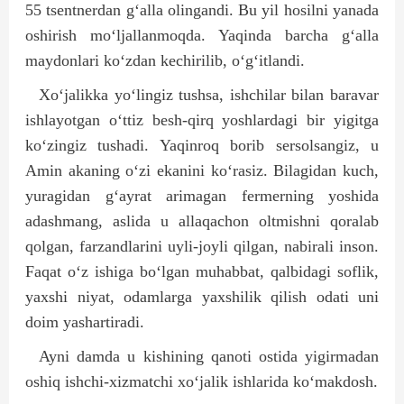
55 tsentnerdan g‘alla olingandi. Bu yil hosilni yanada
oshirish mo‘ljallanmoqda. Yaqinda barcha g‘alla
maydonlari ko‘zdan kechirilib, o‘g‘itlandi.
Xo‘jalikka yo‘lingiz tushsa, ishchilar bilan baravar
ishlayotgan o‘ttiz besh-qirq yoshlardagi bir yigitga
ko‘zingiz tushadi. Yaqinroq borib sersolsangiz, u
Amin akaning o‘zi ekanini ko‘rasiz. Bilagidan kuch,
yuragidan g‘ayrat arimagan fermerning yoshida
adashmang, aslida u allaqachon oltmishni qoralab
qolgan, farzand­larini uyli-joyli qilgan, nabirali inson.
Faqat o‘z ishiga bo‘lgan muhabbat, qalbidagi soflik,
yaxshi niyat, odamlarga yaxshilik qilish odati uni
doim yashartiradi.
Ayni damda u kishining qanoti ostida yigirmadan
oshiq ishchi-xizmatchi xo‘jalik ishlarida ko‘makdosh.