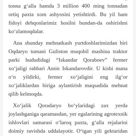
tonna g‘alla hamda 3 million 400 ming tonnadan
ortiq paxta xom ashyosini yetishtirdi. Bu yil ham
fidoyi dehqonlarimiz hosilni bundan-da oshirishni
ko‘zlamoqdalar.
Ana shunday mehnatkash yurt­doshlarimizdan biri
Oqdaryo tumani Guliston muqobil mashina traktor
parki hududidagi “Iskandar Qoraboev” fermer
xo‘jaligi rahbari Amin Iskandarovdir. U kishi mana
o‘n yildirki, fermer xo‘jaligini eng ilg‘or
xo‘jaliklardan biriga aylantirish maqsadida mehnat
qilib kelmoqda.
Xo‘jalik Qoradaryo bo‘ylaridagi zax yerda
joylashganiga qaramasdan, yer egalarining agrotexnik
ishlovlari samarasi o‘laroq paxta, g‘alla rejalarini
doimiy ravishda uddalayotir. O‘tgan yili gektaridan