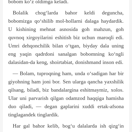
bobom ko‘z oldimga keladi.
Bolalik chog‘larda bahor keldi deguncha,
bobomizga qo‘shilib mol-hollarni dalaga haydardik.
U kishining mehnat asnosida goh mahzun, goh
quvnoq xirgoyilarini eshitish biz uchun maroqli edi.
Umri dehqonchilik bilan o‘tgan, biyday dala uning
eng yaqin qadrdoni sanalgan bobomning ko‘ngli
dalasidan-da keng, shoirtabiat, donishmand inson edi.
— Bolam, tuproqning ham, unda o‘sadigan har bir
giyohning ham joni bor. Sen ularga qancha yaxshilik
qilsang, biladi, biz bandalargina eshitmaymiz, xolos.
Ular uni parvarish qilgan odamzod haqqiga hamisha
duo qiladi, — degan gaplarini xuddi ertak-afsona
tinglagandek ting­lardik.
Har gal bahor kelib, bog‘u dalalarda ish qizg‘in