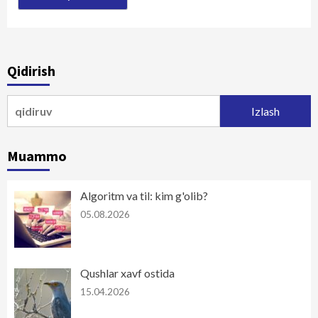
Qidirish
Qidirshish:
Muammo
Algoritm va til: kim g'olib?
05.08.2026
Qushlar xavf ostida
15.04.2026