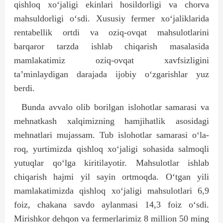
qishloq xo‘jaligi ekinlari hosildorligi va chorva
mahsuldorligi o‘sdi. Xususiy fermer xo‘jaliklarida
rentabellik ortdi va oziq-ov­qat mahsulotlarini
barqaror tarzda ishlab chiqarish masalasida
mamlakatimiz oziq-ovqat xavfsizligini
ta’minlaydigan darajada ijobiy o‘zgarishlar yuz
berdi.
Bunda avvalo olib borilgan islohotlar samarasi va
mehnatkash xalqimizning hamjihatlik asosidagi
mehnatlari mujassam. Tub islo­hotlar samarasi o‘la­
roq, yurtimizda qishloq xo‘jaligi sohasida salmoqli
yutuqlar qo‘lga kiritilayotir. Mahsulotlar ishlab
chiqarish hajmi yil sayin ortmoqda. O‘tgan yili
mamlakatimizda qishloq xo‘jaligi mahsulotlari 6,9
foiz, chakana savdo aylanmasi 14,3 foiz o‘sdi.
Mirishkor dehqon va fermerlarimiz 8 million 50 ming