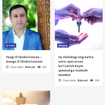
G'urur
Huquq
Yangi O'zbekistonsan –
Uy olishdagi eng katta
mangu O'zbekistonsan!
xato: uyni arzon
ko'rsatish keyin
5 kun oldin
Behzod
207
qimmatga tushishi
mumkin
5 kun oldin
Behzod
240