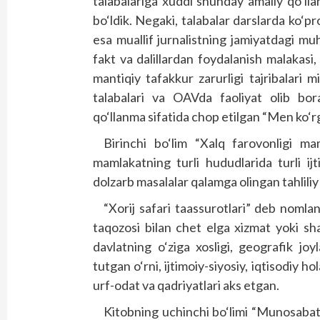
talabalariga xuddi shunday amaliy qo‘ll
bo‘ldik. Negaki, talabalar darslarda ko‘p
esa muallif jurnalistning jamiyatdagi muh
fakt va dalillardan foydalanish malakasi, x
mantiqiy tafakkur zarurligi tajribalari mi
talabalari va OAVda faoliyat olib bo
qo‘llanma sifatida chop etilgan “Men ko‘rg
Birinchi bo‘lim “Xalq farovonligi m
mamlakatning turli hududlarida turli ijt
dolzarb masalalar qalamga olingan tahliliy
“Xorij safari taassurotlari” deb nomla
taqozosi bilan chet elga xizmat yoki sha
davlatning o‘ziga xosligi, geografik jo
tutgan o‘rni, ijtimoiy-siyosiy, iqtisodiy ho
urf-odat va qadriyatlari aks etgan.
Kitobning uchinchi bo‘limi “Munosaba