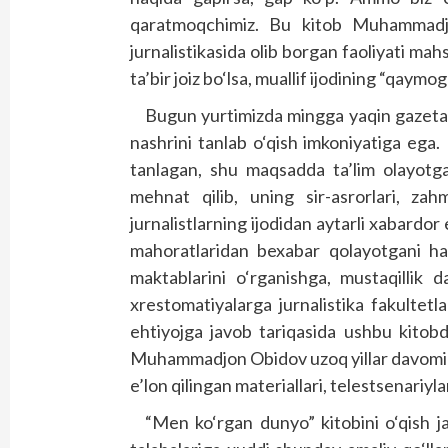
qaratmoqchimiz. Bu kitob Muhammadjo
jurnalistikasida olib borgan faoliyati mahsu
ta’bir joiz bo‘lsa, muallif ijodining “qaym
Bugun yurtimizda mingga yaqin gazeta 
nashrini tanlab o‘qish imkoniyatiga ega.
tanlagan, shu maqsadda ta’lim olayotga
mehnat qilib, uning sir-asrorlari, za
jurnalistlarning ijodidan aytarli xabardor e
mahoratlaridan bexabar qolayotgani ha
maktablarini o‘rganishga, mustaqillik da
xrestomatiyalarga jurnalistika fakultetl
ehtiyojga javob tariqasida ushbu kitob
Muhammadjon Obidov uzoq yillar davomid
e’lon qilingan materiallari, telestsenariyla
“Men ko‘rgan dunyo” kitobini o‘qish ja