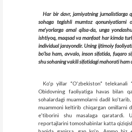
Har bir davr, jamiyatning jurnalistlarga 
sohaga tegishli mumtoz qonuniyatlarni o‘
me’yorlarga amal qilsa-da, unga yondashuv, 
ishtiyoq, maqsad va manfaat har kimda turli
individual jarayondir. Uning ijtimoiy faoliyati
bo‘lsa ham, avvalo, inson sifatida, fuqaro si
shu sohaning vakili sifatidagi mahorati ham 
Ko‘p yillar “O‘zbekiston” telekanal
Obidovning faoliyatiga havas bilan qar
sohalardagi muammolarni dadil ko‘tarib, 
muammoni keltirib chiqargan omillarni da
e’tiborini shu masalaga qaratardi. Uni
reportajlarini tomoshabinlar katta qiziqi
haqida gapirsa, gap ko‘p. Ammo biz e