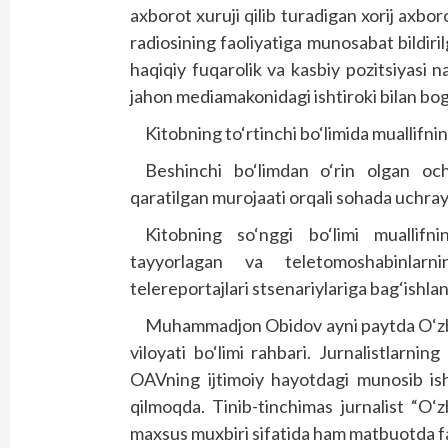
axborot xuruji qilib turadigan xorij axbor
radiosining faoliyatiga munosabat bildir
haqiqiy fuqarolik va kasbiy pozitsiyasi n
jahon mediamakonidagi ishtiroki bilan bog
Kitobning to‘rtinchi bo‘limida muallifnin
Beshinchi bo‘limdan o‘rin olgan oc
qaratilgan murojaati orqali sohada uchray
Kitobning so‘nggi bo‘limi muallifn
tayyorlagan va teletomoshabinlarnin
telereportajlari stsenariylariga bag‘ishla
Muhammadjon Obidov ayni paytda O‘zbek
viloyati bo‘limi rahbari. Jurnalistlarnin
OAVning ijtimoiy hayotdagi munosib isht
qilmoqda. Tinib-tinchimas jurnalist “O‘
maxsus muxbiri sifatida ham matbuotda fao