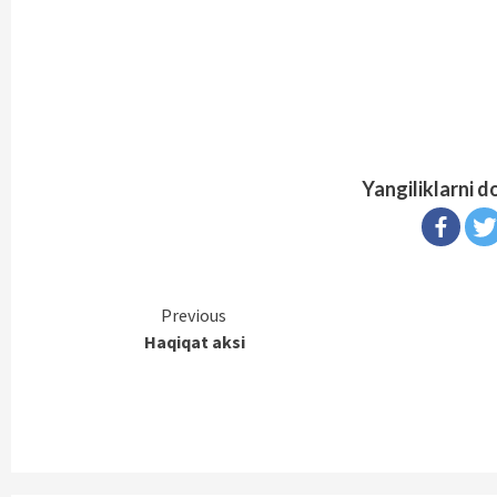
Yangiliklarni d
Continue
Previous
Haqiqat aksi
Reading