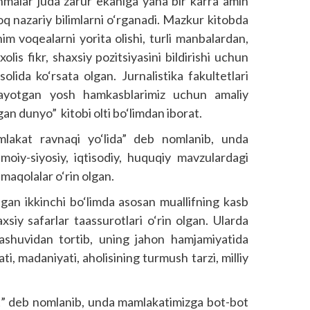
anmalar juda zarur ekaniga yana bir karra amin
roq nazariy bilimlarni o‘rganadi. Mazkur kitobda
im voqealarni yorita olishi, turli manbalardan,
olis fikr, shaxsiy pozitsiyasini bildirishi uchun
solida ko‘rsata olgan. Jurnalistika fakultetlari
rayotgan yosh hamkasblarimiz uchun amaliy
an dunyo” kitobi olti bo‘limdan iborat.
amlakat ravnaqi yo‘lida” deb nomlanib, unda
imoiy-siyosiy, iqtisodiy, huquqiy mavzulardagi
 maqolalar o‘rin olgan.
ngan ikkinchi bo‘limda asosan muallifning kasb
xsiy safarlar taassurotlari o‘rin olgan. Ularda
ylashuvidan tortib, uning jahon hamjamiyatida
lati, madaniyati, aholisining turmush tarzi, milliy
t” deb nomlanib, unda mamlakatimizga bot-bot