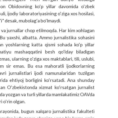
n Obidovning ko‘p yillar davomida o‘zbek
li, ijodiy laboratoriyasining o‘ziga xos hosilasi,
og‘i” desak, mubolag‘a bo‘lmaydi.
va jurnallar chop etilmoqda. Har kim xohlagan
 Bu yaxshi, albatta. Ammo jurnalistika sohasini
n yoshlarning katta qismi sohada ko‘p yillar
hmatiyu mashaqqatini besh qo‘lday biladigan
mas, ularning o‘ziga xos maktablari, tili, uslubi,
m sir emas. Bu esa mahoratli ijodkorlarning
vri jurnalistlari ijodi namunalaridan tuzilgan
arida ehtiyoj borligini ko‘rsatadi. Ana shunday
dan O‘zbekistonda xizmat ko‘rsatgan jurnalist
a yozgan va turli yillarda mamlakatimiz OAVda
ri o‘rin olgan.
rayonida, bugun xalqaro jurnalistika fakulteti