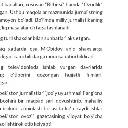
ot kanallari, xususan “Bi-bi-si” hamda “Ozodlik”
ilgan. Ushbu maqolalar mazmunida jurnalistning
amoyon bo‘ladi. Bo‘limda milliy jurnalistikaning
‘liq masalalar o‘rtaga tashlanadi
g turli shaxslar bilan suhbatlari aks etgan.
hiq xatlarda esa M.Obidov aniq shaxslarga
digan kamchiliklarga munosabatini bildiradi.
ing televidenieda ishlab yurgan davrlarida
g e’tiborini qozongan hujjatli filmlari,
ngan.
iston jurnalistlari ijodiy uyushmasi Farg‘ona
g boshini bir maqsad sari qovushtirib, mahalliy
irokini ta’minlash borasida ko‘p xayrli ishlar
zbekiston ovozi” gazetasining viloyat bo‘yicha
l ishtirok etib kelyapti.