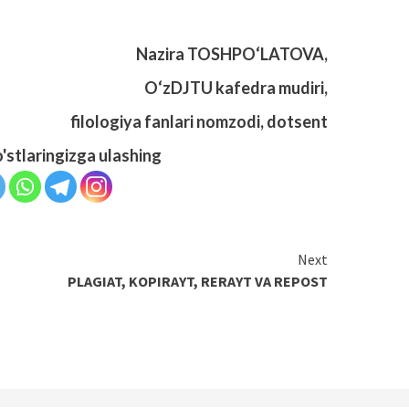
Nazira TOSHPO‘LATOVA,
O‘zDJTU kafedra mudiri,
filologiya fanlari nomzodi, dotsent
o'stlaringizga ulashing
Next
PLAGIAT, KOPIRAYT, RERAYT VA REPOST