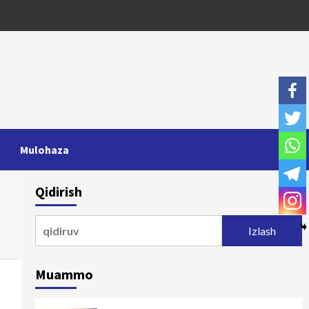
Mulohaza
Qidirish
Qidirshish:
Muammo