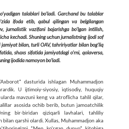
qo‘yadigan talablari bo‘ladi. Garchand bu talablar
zida ifoda etib, qabul qilingan va belgilangan
jurnalistik vazifani bajarishga bo‘lgan intilish,
cha kechadi. Shuning uchun jurnalistning ijodi sof
 jamiyat bilan, turli OAV, tahririyatlar bilan bog‘liq
fatida, shaxs sifatida jamiyatdagi o‘rni, qolaversa,
uning ijodida namoyon bo‘ladi.
i “Axborot” dasturida ishlagan Muhammadjon
ardik. U ijtimoiy-siyosiy, iqtisodiy, huquqiy
ularda mavzuni keng va atroflicha tahlil qilar,
lillar asosida ochib berib, butun jamoatchilik
ng bir-biridan qiziqarli lavhalari, tahliliy
sh bilan qarshi olardi. Xullas, Muhammadjon aka
’tiboringizni “Men ko‘rgan dunyo” kitobiga