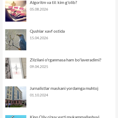
Algoritm va til: kim g'olib?
05.08.2026
Qushlar xavf ostida
15.04.2026
Zilzilani o'rganmasa ham bo'laveradimi?
09.04.2025
Jurnalistlar maskani yordamga muhtoj
01.10.2024
Kino Oliy o'quv yurti mukammallashuvi