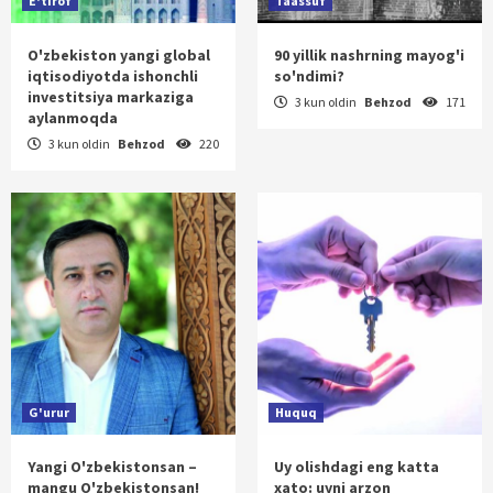
E'tirof
Taassuf
O'zbekiston yangi global
90 yillik nashrning mayog'i
iqtisodiyotda ishonchli
so'ndimi?
investitsiya markaziga
3 kun oldin
Behzod
171
aylanmoqda
3 kun oldin
Behzod
220
G'urur
Huquq
Yangi O'zbekistonsan –
Uy olishdagi eng katta
mangu O'zbekistonsan!
xato: uyni arzon