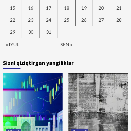
15
16
17
18
19
20
21
22
23
24
25
26
27
28
29
30
31
« IYUL
SEN »
Sizni qiziqtirgan yangiliklar