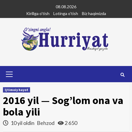
Skip
08.08.2026
to
Kirillga o'tish
Lotinga o'tish
Biz haqimizda
content
Primary
Menu
Ijtimoiy hayot
2016 yil — Sog’lom ona va
bola yili
10 yil oldin
Behzod
2 650