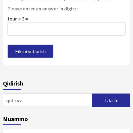
Please enter an answer in digits:
four × 3 =
Qidirish
Qidirshish:
Muammo