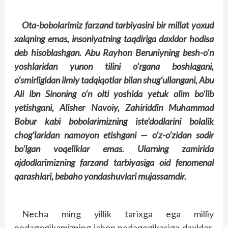
Ota-bobolarimiz farzand tarbiyasini bir millat yoxud
xalqning emas, insoniyatning taqdiriga daxldor hodisa
deb hisoblashgan. Abu Rayhon Beruniyning besh-o‘n
yoshlaridan yunon tilini o‘rgana boshlagani,
o‘smirligidan ilmiy tadqiqotlar bilan shug‘ullangani, Abu
Ali ibn Sinoning o‘n olti yoshida yetuk olim bo‘lib
yetishgani, Alisher Navoiy, Zahiriddin Muhammad
Bobur kabi bobolarimizning iste’dodlarini bolalik
chog‘laridan namoyon etishgani — o‘z-o‘zidan sodir
bo‘lgan voqeliklar emas. Ularning zamirida
ajdodlarimizning farzand tarbiyasiga oid fenomenal
qarashlari, bebaho yondashuvlari mujassamdir.
Necha ming yillik tarixga ega milliy
pedagogikamizning jahon pedagogikasiga daxldor,