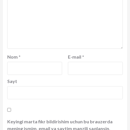
Nom
*
E-mail
*
Sayt
Keyingi marta fikr bildirishim uchun bu brauzerda
mening ismim, email va saytim manzili saqlansin.