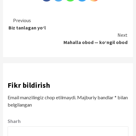
Continue
Previous
Biz tanlagan yo‘l
Reading
Next
Mahalla obod — ko‘ngil obod
Fikr bildirish
Email manzilingiz chop etilmaydi.
Majburiy bandlar
*
bilan
belgilangan
Sharh