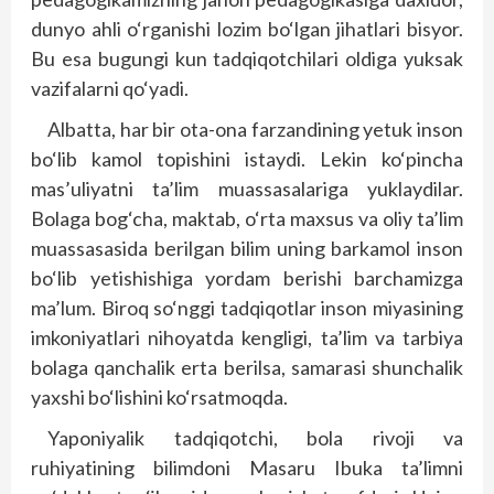
dunyo ahli o‘rganishi lozim bo‘lgan jihatlari bisyor.
Bu esa bugungi kun tadqiqotchilari oldiga yuksak
vazifalarni qo‘yadi.
Albatta, har bir ota-ona farzandining yetuk inson
bo‘lib kamol topishini istaydi. Lekin ko‘pincha
mas’uliyatni ta’lim muassasalariga yuklaydilar.
Bolaga bog‘cha, maktab, o‘rta maxsus va oliy ta’lim
muassasasida berilgan bilim uning barkamol inson
bo‘lib yetishishiga yordam berishi barchamizga
ma’lum. Biroq so‘nggi tadqiqotlar inson miyasining
imkoniyatlari nihoyatda kengligi, ta’lim va tarbiya
bolaga qanchalik erta berilsa, samarasi shunchalik
yaxshi bo‘lishini ko‘rsatmoqda.
Yaponiyalik tadqiqotchi, bola rivoji va
ruhiyatining bilimdoni Masaru Ibuka ta’limni