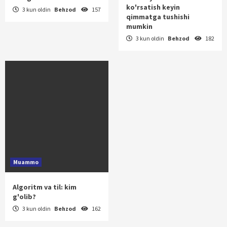
ko'rsatish keyin
3 kun oldin
Behzod
157
qimmatga tushishi
mumkin
3 kun oldin
Behzod
182
Muammo
Algoritm va til: kim
g'olib?
3 kun oldin
Behzod
162