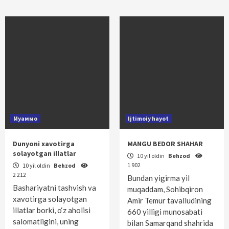
Муаммо
Ijtimoiy hayot
Dunyoni xavotirga
MANGU BEDOR SHAHAR
solayotgan illatlar
10 yil oldin
Behzod
1 902
10 yil oldin
Behzod
2 212
Bundan yigirma yil
Bashariyatni tashvish va
muqaddam, Sohibqiron
xavotirga solayotgan
Amir Temur tavalludining
illatlar borki, o‘z aholisi
660 yilligi munosabati
salomatligini, uning
bilan Samarqand shahrida