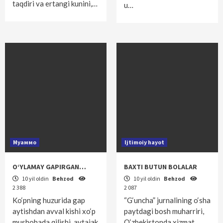
taqdiri va ertangi kunini,…
u…
Муаммо
Ijtimoiy hayot
O‘YLAMAY GAPIRGAN…
BAXTI BUTUN BOLALAR
10 yil oldin
Behzod
10 yil oldin
Behzod
2 388
2 087
Ko‘pning huzurida gap
“G‘uncha” jurnalining o‘sha
aytishdan avval kishi xo‘p
paytdagi bosh muharriri,
mushohada qilishi, aytajak
O‘zbekistonda xizmat