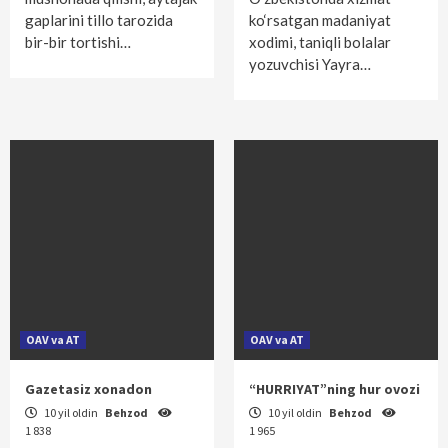
gaplarini tillo tarozida
ko‘rsatgan madaniyat
bir-bir tortishi…
xodimi, taniqli bolalar
yozuvchisi Yayra…
OAV va AT
OAV va AT
Gazetasiz xonadon
“HURRIYAT”ning hur ovozi
10 yil oldin
Behzod
10 yil oldin
Behzod
1 838
1 965