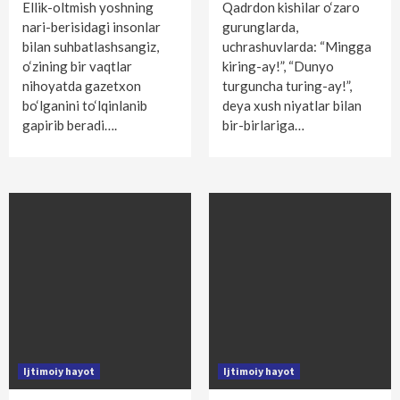
Ellik-oltmish yoshning
Qadrdon kishilar o‘zaro
nari-berisidagi insonlar
gurunglarda,
bilan suhbatlashsangiz,
uchrashuvlarda: “Mingga
o‘zining bir vaqtlar
kiring-ay!”, “Dunyo
nihoyatda gazetxon
turguncha turing-ay!”,
bo‘lganini to‘lqinlanib
deya xush niyatlar bilan
gapirib beradi….
bir-birlariga…
Ijtimoiy hayot
Ijtimoiy hayot