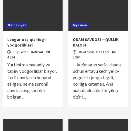
Ma'naviyat
Муаммо
Langar ota qishlog‘i
ODAM SAVDOSI —QULLIK
yodgorliklari
BALOSI
10 yil oldin
Behzod
10 yil oldin
Behzod
4 334
2 994
Yurtimizda madaniy va
—Arzimagan sariq-chaqa
tabiiy yodgorliklar bisyor.
uchun ertayu kech yelib-
Turli davrlarda bunyod
yugurish jonga tegdi,
etilgan, ne-ne suronli
xorijga ketaman. Ana
davrlarning shohidi
mahalladoshim bir yilda
bo‘lgan,…
o‘zini…