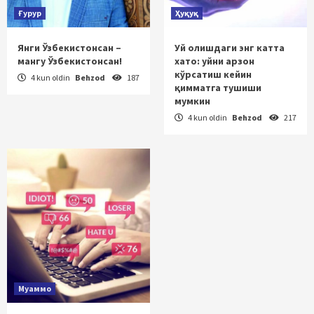
Ғурур
Ҳуқуқ
Янги Ўзбекистонсан –
Уй олишдаги энг катта
мангу Ўзбекистонсан!
хато: уйни арзон
кўрсатиш кейин
4 kun oldin
Behzod
187
қимматга тушиши
мумкин
4 kun oldin
Behzod
217
Муаммо