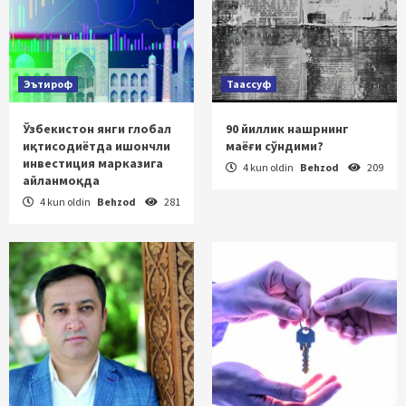
Эътироф
Таассуф
Ўзбекистон янги глобал
90 йиллик нашрнинг
иқтисодиётда ишончли
маёғи сўндими?
инвестиция марказига
4 kun oldin
Behzod
209
айланмоқда
4 kun oldin
Behzod
281