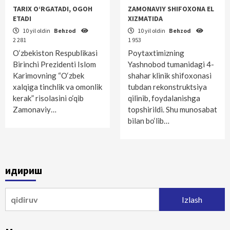
TARIX O‘RGATADI, OGOH
ZAMONAVIY SHIFOXONA EL
ETADI
XIZMATIDA
10 yil oldin
Behzod
10 yil oldin
Behzod
2 281
1 953
O‘zbekiston Respublikasi
Poytaxtimizning
Birinchi Prezidenti Islom
Yashnobod tumanidagi 4-
Karimovning “O‘zbek
shahar klinik shifoxonasi
xalqiga tinchlik va omonlik
tubdan rekonstruktsiya
kerak” risolasini o‘qib
qilinib, foydalanishga
Zamonaviy…
topshirildi. Shu munosabat
bilan bo‘lib…
Қидириш
Qidirshish: