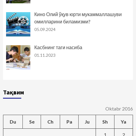
Кино Олий ўқув юрти мукаммаллашуви
омилларини биламизми?
05.09.2024
Касбнинг таги насиба
01.11.2023
Тақвим
Oktabr 2016
Du
Se
Ch
Pa
Ju
Sh
Ya
1
2