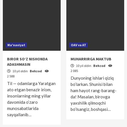
Ma'naviyat
OAV va AT
BIROR SO‘Z NISHONDA
MUHARRIRGA MAKTUB
ADASHMASIN
10 yil oldin
Behzod
2 085
10 yil oldin
Behzod
2 588
Dunyoning ishlari qiziq
Til — odamlarga Yaratgan
bo‘larkan. Shunisi bilan
ato etgan benazir in’om,
ham hayot rang-barang-
insonlarning ming yillar
da! Masalan, birovga
davomida o‘zaro
yaxshilik qilmoqchi
munosabatlarida
bo‘lsangiz, boshqasi…
sayqallanib…