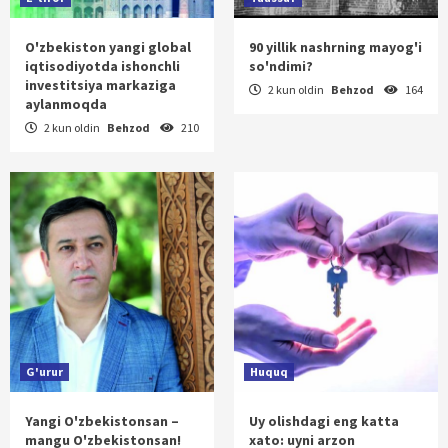
O'zbekiston yangi global
90 yillik nashrning mayog'i
iqtisodiyotda ishonchli
so'ndimi?
investitsiya markaziga
2 kun oldin
Behzod
164
aylanmoqda
2 kun oldin
Behzod
210
G'urur
Huquq
Yangi O'zbekistonsan –
Uy olishdagi eng katta
mangu O'zbekistonsan!
xato: uyni arzon