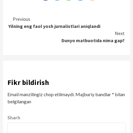
Continue
Previous
Yilning eng faol yosh jurnalistlari aniqlandi
Reading
Next
Dunyo matbuotida nima gap?
Fikr bildirish
Email manzilingiz chop etilmaydi.
Majburiy bandlar
*
bilan
belgilangan
Sharh