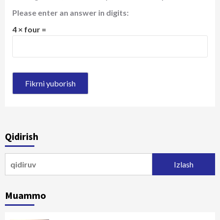
Please enter an answer in digits:
4 × four =
Qidirish
Qidirshish:
Muammo