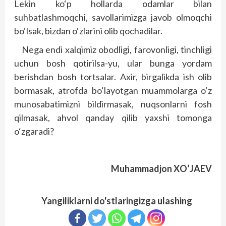
Lekin ko‘p hollarda odamlar bilan
suhbatlashmoqchi, savollarimizga javob olmoqchi
bo‘lsak, bizdan o‘zlarini olib qochadilar.
Nega endi xalqimiz obodligi, farovonligi, tinchligi
uchun bosh qotirilsa-yu, ular bunga yordam
berishdan bosh tortsalar. Axir, birgalikda ish olib
bormasak, atrofda bo‘layotgan muammolarga o‘z
munosabatimizni bildirmasak, nuqsonlarni fosh
qilmasak, ahvol qanday qilib yaxshi tomonga
o‘zgaradi?
Muhammadjon XO‘JAEV
Yangiliklarni do'stlaringizga ulashing