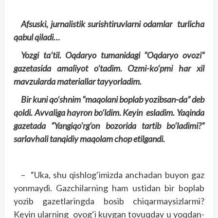
Afsuski, jurnalistik surishtiruvlarni odamlar turlicha
qabul qiladi…
Yozgi ta’til. Oqdaryo tumanidagi “Oqdaryo ovozi”
gazetasida amaliyot o‘tadim. Ozmi-ko‘pmi har xil
mavzularda materiallar tayyorladim.
Bir kuni qo‘shnim “maqolani boplab yozibsan-da” deb
qoldi. Avvaliga hayron bo‘ldim. Keyin esladim. Yaqinda
gazetada “Yangiqo‘rg‘on bozorida tartib bo‘ladimi?”
sarlavhali tanqidiy maqolam chop etilgandi.
– “Uka, shu qishlog‘imizda anchadan buyon gaz
yonmaydi. Gazchilarning ham ustidan bir boplab
yozib gazetlaringda bosib chiqarmaysizlarmi?
Keyin ularning oyog‘i kuygan tovuqday u yoqdan-