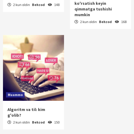
ko'rsatish keyin
2 kun oldin
Behzod
148
qimmatga tushishi
mumkin
2 kun oldin
Behzod
168
Muammo
Algoritm va til: kim
g'olib?
2 kun oldin
Behzod
150