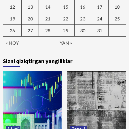
12
13
14
15
16
17
18
19
20
21
22
23
24
25
26
27
28
29
30
31
« NOY
YAN »
Sizni qiziqtirgan yangiliklar
E'tirof
Taassuf