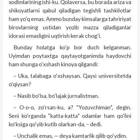
xodimlarining ishi-ku. Qolaversa, bu borada ariza va
shikoyatlarni qabul qiladigan tegishli tashkilotlar
ham yo‘q emas. Ammo bunday kimsalarga tahririyat
birovlarning ustidan yozib mazza qiladiganlar
idorasi emasligini uqtirish kerak chog‘i.
Bunday holatga ko‘p bor duch kelganman.
Uyimdan poytaxtga qaytayotganimda haydovchi
ham shunga o‘xshash kinoya qilgandi:
– Uka, talabaga o‘xshaysan. Qaysi universitetda
o‘qiysan?
– Nasib bo‘lsa, bo‘lajak jurnalistman.
– O-o-o, zo‘rsan-ku, a? “Yozuvchiman”, degin.
Seni ko‘rganda “katta-katta” odamlar ham qo‘lini
ko‘ksiga qo‘yib kutib olarkan-da, – dedi.
– Unchalik emas, — deya kamtarlik qilib qo‘ydim.