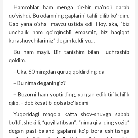
Hamrohlar ham menga bir-bir ma’noli qarab
qo‘yishdi. Bu odamning gaplarini tahlil qilib ko‘rdim.
Gap yana o‘sha mavzu ustida edi. Hoy, aka, “biz
unchalik ham qo‘rqinchli emasmiz, biz haqiqat
kurashuvchilarimiz” degim keldi-yu…
Bu ham mayli. Bir tanishim bilan uchrashib
qoldim.
– Uka, 60 mingdan quruq qoldirding-da.
– Bu nima deganingiz?
– Bozorni ham yoptirding, yurgan edik tirikchilik
qilib, – deb kesatib qolsa bo‘ladimi.
Yuqoridagi maqola katta shov-shuvga sabab
bo‘ldi, shekilli, “qoyillatibsan”, “nima qilarding yozib”
degan past-baland gaplarni ko‘p bora eshitishga