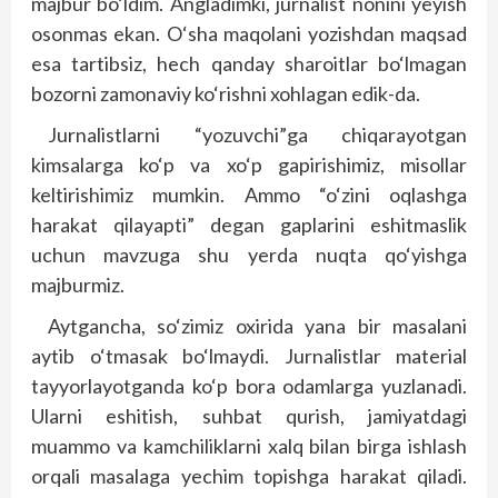
majbur bo‘ldim. Angladimki, jurnalist nonini yeyish
osonmas ekan. O‘sha maqolani yozishdan maqsad
esa tartibsiz, hech qanday sharoitlar bo‘lmagan
bozorni zamonaviy ko‘rishni xohlagan edik-da.
Jurnalistlarni “yozuvchi”ga chiqarayotgan
kimsalarga ko‘p va xo‘p gapirishimiz, misollar
keltirishimiz mumkin. Ammo “o‘zini oqlashga
harakat qilayapti” degan gaplarini eshitmaslik
uchun mavzuga shu yerda nuqta qo‘yishga
majburmiz.
Aytgancha, so‘zimiz oxirida yana bir masalani
aytib o‘tmasak bo‘lmaydi. Jurnalistlar material
tayyorlayotganda ko‘p bora odamlarga yuzlanadi.
Ularni eshitish, suhbat qurish, jamiyatdagi
muammo va kamchiliklarni xalq bilan birga ishlash
orqali masalaga yechim topishga harakat qiladi.