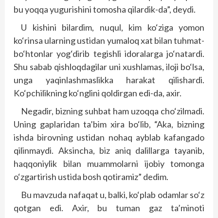
bu yoqqa yugurishini tomosha qilardik-da”, deydi.
U kishini bilardim, nuqul, kim ko‘ziga yomon
ko‘rinsa ularning ustidan yumaloq xat bilan tuhmat-
bo‘htonlar yog‘dirib tegishli idoralarga jo‘natardi.
Shu sabab qishloqdagilar uni xushlamas, iloji bo‘lsa,
unga yaqinlashmaslikka harakat qilishardi.
Ko‘pchilikning ko‘nglini qoldirgan edi-da, axir.
Negadir, bizning suhbat ham uzoqqa cho‘zilmadi.
Uning gaplaridan ta’bim xira bo‘lib, “Aka, bizning
ishda birovning ustidan nohaq ayblab kafangado
qilinmaydi. Aksincha, biz aniq dalillarga tayanib,
haqqoniylik bilan muammolarni ijobiy tomonga
o‘zgartirish ustida bosh qotiramiz” dedim.
Bu mavzuda nafaqat u, balki, ko‘plab odamlar so‘z
qotgan edi. Axir, bu tuman gaz ta’minoti