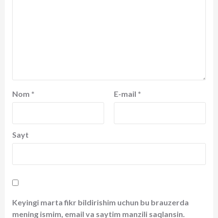
Nom
*
E-mail
*
Sayt
Keyingi marta fikr bildirishim uchun bu brauzerda
mening ismim, email va saytim manzili saqlansin.