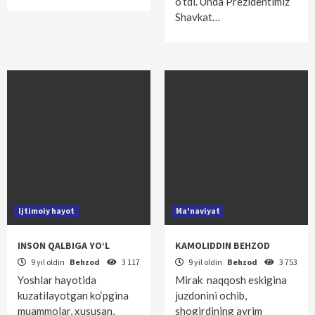
o‘tdi. Unda Prezidentimiz
Shavkat…
Ijtimoiy hayot
Ma'naviyat
INSON QALBIGA YO‘L
KAMOLIDDIN BEHZOD
9 yil oldin
Behzod
3 117
9 yil oldin
Behzod
3 753
Yoshlar hayotida
Mirak naqqosh eskigina
kuzatilayotgan ko‘pgina
juzdonini ochib,
muammolar, xususan,
shogirdining ayrim