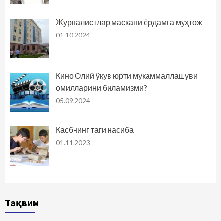
Журналистлар маскани ёрдамга муҳтож
01.10.2024
Кино Олий ўқув юрти мукаммаллашуви
омилларини биламизми?
05.09.2024
Касбнинг таги насиба
01.11.2023
Тақвим