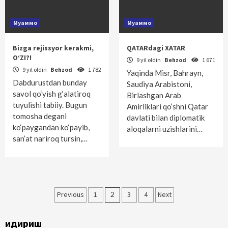
Муаммо
Муаммо
Bizga rejissyor kerakmi,
QATARdagi XATAR
O‘ZI?!
9 yil oldin
Behzod
1 671
9 yil oldin
Behzod
1 782
Yaqinda Misr, Bahrayn,
Dabdurustdan bunday
Saudiya Arabistoni,
savol qo‘yish g‘alatiroq
Birlashgan Arab
tuyulishi tabiiy. Bugun
Amirliklari qo‘shni Qatar
tomosha degani
davlati bilan diplomatik
ko‘paygandan ko‘payib,
aloqalarni uzishlarini…
san’at nariroq tursin,…
Maqolalar
Previous
1
2
3
4
Next
bo‘yicha
Қидириш