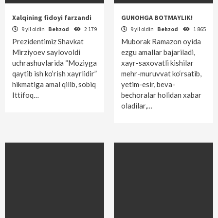
Xalqining fidoyi farzandi
GUNOHGA BOTMAYLIK!
9 yil oldin
Behzod
2 179
9 yil oldin
Behzod
1 865
Prezidentimiz Shavkat
Muborak Ramazon oyida
Mirziyoev saylovoldi
ezgu amallar bajariladi,
uchrashuvlarida “Moziyga
xayr-saxovatli kishilar
qaytib ish ko‘rish xayrlidir”
mehr-muruvvat ko‘rsatib,
hikmatiga amal qilib, sobiq
yetim-esir, beva-
Ittifoq…
bechoralar holidan xabar
oladilar,…