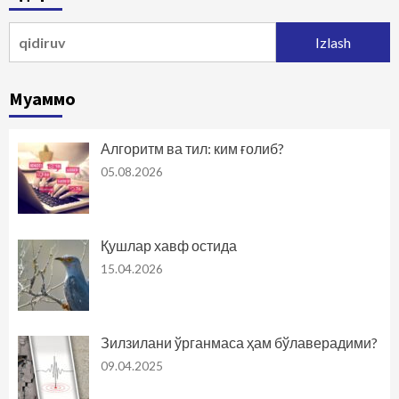
harakatlanish
Qidirshish:
Муаммо
Алгоритм ва тил: ким ғолиб?
05.08.2026
Қушлар хавф остида
15.04.2026
Зилзилани ўрганмаса ҳам бўлаверадими?
09.04.2025