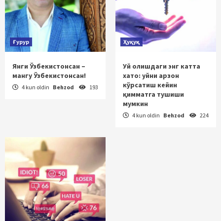
Ғурур
Ҳуқуқ
Янги Ўзбекистонсан –
Уй олишдаги энг катта
мангу Ўзбекистонсан!
хато: уйни арзон
кўрсатиш кейин
4 kun oldin
Behzod
193
қимматга тушиши
мумкин
4 kun oldin
Behzod
224