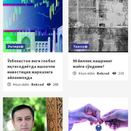
Эътироф
Таассуф
Ўзбекистон янги глобал
90 йиллик нашрнинг
иқтисодиётда ишончли
маёғи сўндими?
инвестиция марказига
4 kun oldin
Behzod
219
айланмоқда
4 kun oldin
Behzod
288