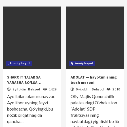
Ijtimoiy hayot
Ijtimoiy hayot
SHAROIT TALABGA
ADOLAT — hayotimizning
YARASHA BO‘LSA…
bosh mezoni
9 yil oldin
Behzod
1 629
9 yil oldin
Behzod
2 310
Ayol bilan olam munavvar.
Oliy Majlis Qonunchilik
Ayoli bor uyning fayzi
palatasidagi O‘zbekiston
boshqacha. Qo‘yingki, bu
“Adolat” SDP
nozik xilqat haqida
fraktsiyasining
qancha…
navbatdagi yig‘ilishi bo‘lib