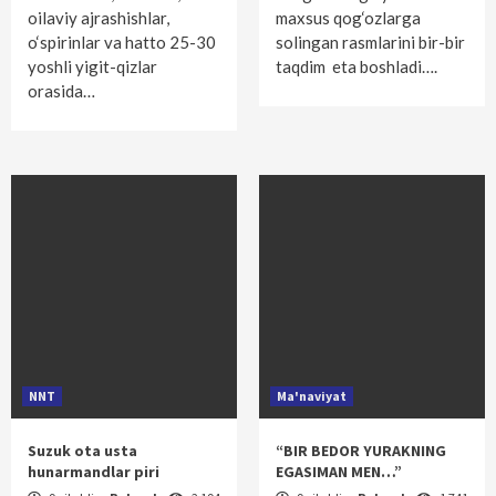
oilaviy ajrashishlar,
maxsus qog‘ozlarga
o‘spirinlar va hatto 25-30
solingan rasmlarini bir-bir
yoshli yigit-qizlar
taqdim eta boshladi….
orasida…
NNT
Ma'naviyat
Suzuk ota usta
“BIR BEDOR YURAKNING
hunarmandlar piri
EGASIMAN MEN…”