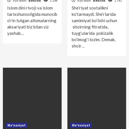
9 yil oldin
Behzod
2 194
9 yil oldin
Behzod
1 741
Islom dini rivoji va islom
She’riyat soxtalikni
tarixshunosligida munosib
ko‘tarmaydi. She’rlarida
o‘rin tutgan allomalarning
samimiyat bo‘lishi uchun
aksariyati biz bilan siz
shoirning fitratida,
yashab…
tuyg‘ularida pokizalik
bo‘lmog‘i lozim. Demak,
shoir…
Ma'naviyat
Ma'naviyat