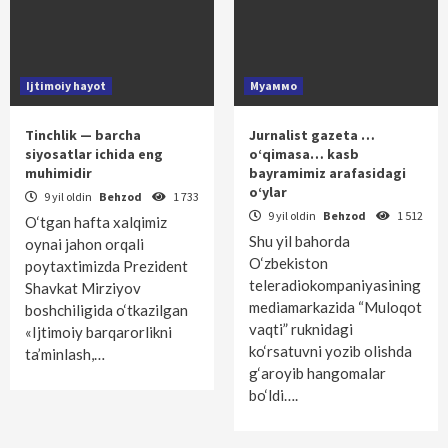
Ijtimoiy hayot
Муаммо
Tinchlik — barcha
Jurnalist gazeta …
siyosatlar ichida eng
o‘qimasa… kasb
muhimidir
bayramimiz arafasidagi
o‘ylar
9 yil oldin
Behzod
1 733
9 yil oldin
Behzod
1 512
O‘tgan hafta xalqimiz
Shu yil bahorda
oynai jahon orqali
O‘zbekiston
poytaxtimizda Prezident
teleradiokompaniyasining
Shavkat Mirziyov
mediamarkazida “Muloqot
boshchiligida o‘tkazilgan
vaqti” ruknidagi
«Ijtimoiy barqarorlikni
ko‘rsatuvni yozib olishda
ta’minlash,…
g‘aroyib hangomalar
bo‘ldi….