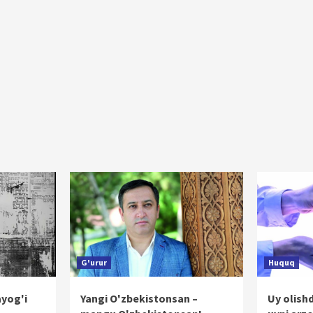
G'urur
Huquq
ayog'i
Yangi O'zbekistonsan –
Uy olish