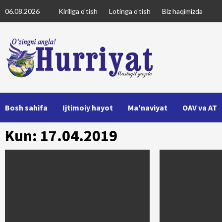
Skip
06.08.2026
Kirillga o'tish
Lotinga o'tish
Biz haqimizda
to
content
Bosh sahifa
Ijtimoiy hayot
Ma'naviyat
OAV va AT
Kun: 17.04.2019