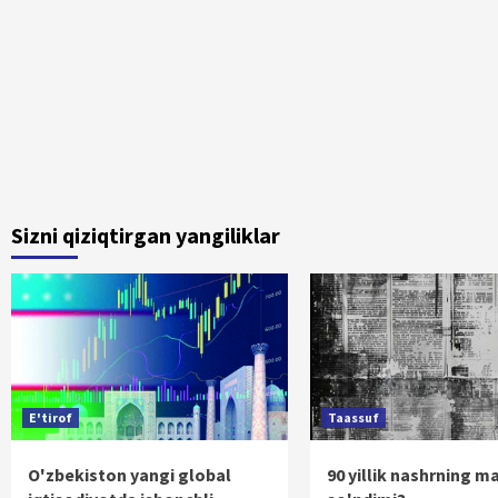
Sizni qiziqtirgan yangiliklar
E'tirof
Taassuf
O'zbekiston yangi global
90 yillik nashrning m