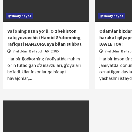
Ijtimoiy hayot
Ijtimoiy hayot
Vafoning uzun yo‘li. O‘zbekiston
Odamlar bizdan 
xalq yozuvchisi Hamid G‘ulomning
harakat qilyap
rafiqasi MANZURA aya bilan suhbat
DAVLETOV:
7 yil oldin
Behzod
2 385
7 yil oldin
Behz
Har bir ijodkorning faoliyatida muhim
Har bir inson ti
o‘rin tutadigan o‘z mavzulari, g‘oyalari
jamiyatda, qonunl
bo‘ladi. Ular insonlar qalbidagi
o‘rnatilgan davla
hayajonlar,…
yashashni istaydi