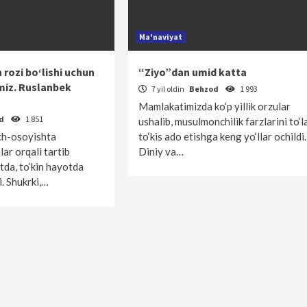
Ma'naviyat
rozi bo‘lishi uchun
“Ziyo”dan umid katta
miz. Ruslanbek
7 yil oldin
Behzod
1 993
Mamlakatimizda ko‘p yillik orzular
od
1 851
ushalib, musulmonchilik farzlarini to‘l
nch-osoyishta
to‘kis ado etishga keng yo‘llar ochildi.
ar orqali tartib
Diniy va…
tda, to‘kin hayotda
. Shukrki,…