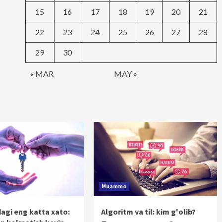
15
16
17
18
19
20
21
22
23
24
25
26
27
28
29
30
« MAR
MAY »
Muammo
dagi eng katta xato:
Algoritm va til: kim g'olib?