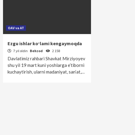
OAV va AT
Ezgu ishlar ko‘lami kengaymoqda
7 yil oldin
Behzod
2 158
Davlatimiz rahbari Shavkat Mirziyoyev
shu yil 19 mart kuni yoshlarga e’tiborni
kuchaytirish, ularni madaniyat, san’at,…