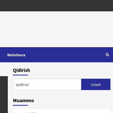
Mulohaza
Qidirish
Qidirshish:
Muammo