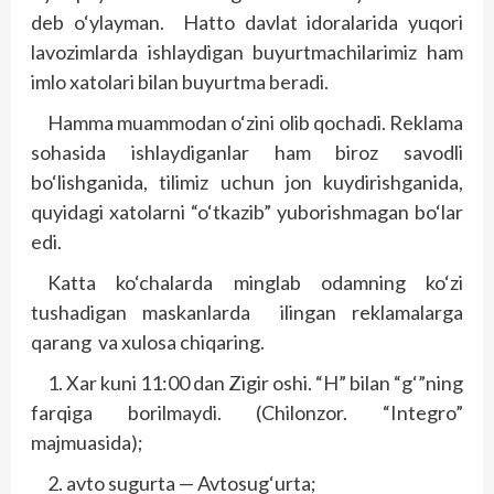
deb o‘ylayman. Hatto davlat idoralarida yuqori
lavozimlarda ishlaydigan buyurtmachilarimiz ham
imlo xatolari bilan buyurtma beradi.
Hamma muammodan o‘zini olib qochadi. Reklama
sohasida ishlaydiganlar ham biroz savodli
bo‘lishganida, tilimiz uchun jon kuydirishganida,
quyidagi xatolarni “o‘tkazib” yuborishmagan bo‘lar
edi.
Katta ko‘chalarda minglab odamning ko‘zi
tushadigan maskanlarda ilingan reklamalarga
qarang va xulosa chiqaring.
1. Xar kuni 11:00 dan Zigir oshi. “H” bilan “g‘”ning
farqiga borilmaydi. (Chilonzor. “Integro”
majmuasida);
2. avto sugurta — Avtosug‘urta;