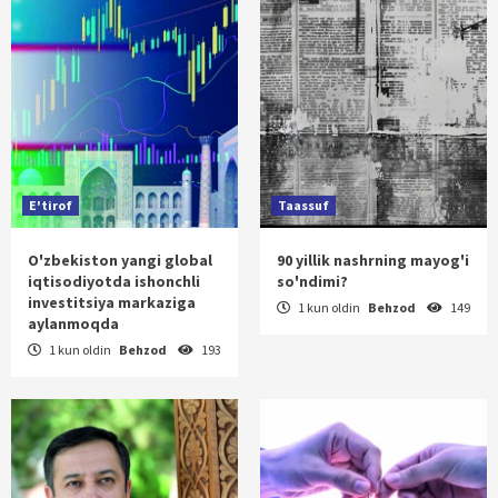
E'tirof
Taassuf
O'zbekiston yangi global
90 yillik nashrning mayog'i
iqtisodiyotda ishonchli
so'ndimi?
investitsiya markaziga
1 kun oldin
Behzod
149
aylanmoqda
1 kun oldin
Behzod
193