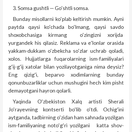
3. Somsa gushtli — Go‘shtli somsa.
Bunday misollarni ko‘plab keltirish mumkin. Ayni
paytda qaysi ko‘chada bo‘lmang, qaysi savdo
shoxobchasiga kirmang o‘zingizni xorijda
yurgandek his qilasiz. Reklama va e’lonlar orasida
yakkam-dukkam o‘zbekcha so‘zlar uchrab qoladi,
xolos. Hujjatlarga fuqarolarning ism-familiyalari
g‘ij-g‘ij xatolar bilan yozilayotganiga nima deysiz?
Eng qizig‘i, beparvo xodimlarning bunday
qonunbuzarliklar uchun mushugini hech kim pisht
demayotgani hayron qolarli.
Yaqinda O‘zbekiston Xalq artisti Sherali
Jo‘rayevning kontserti bo‘lib o‘tdi. Ochig‘ini
aytganda, tadbirning o‘zidan ham sahnada yozilgan
ism-familiyaning noto‘g‘ri yozilgani katta shov-