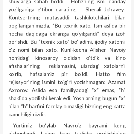
shuvlarga sabab bo‘ldi. Hofizning ismi qanday
yozilganiga e’tibor qarating: Sherali Jo‘ravey.
Kontsertning mutasaddi tashkilotchilari bilan
bog‘langanimizda, “Bu texnik xato. Ism aslida bir
necha daqiqaga ekranga qo‘yilgandi” deya izoh
berishdi. Bu “texnik xato” bo‘ladimi, ijodiy xatomi
o‘z nomi bilan xato. Kuni-kecha Alisher Navoiy
nomidagi kinosaroy oldidan o‘tdik va kino
afishalarining reklamasini, ulardagi xatolarni
ko‘rib, hafsalamiz pir bo‘ldi. Hatto film
rejissyorining ismini to‘g‘ri yozishmagan: Azamat
Axrorov. Aslida esa familiyadagi “x” emas, “h”
shaklida yozilishi kerak edi. Yoshlarning bugun “x”
bilan “h” harfini farqlay olmasligi bizning eng katta
kamchiligimizdir.
Yurtimiz bo‘ylab Navro‘z bayrami keng
nishonlandi. Uning ham turlicha yozilishining