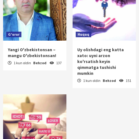
G'urur
Huquq
Yangi O'zbekistonsan –
Uy olishdagi eng katta
mangu O'zbekistonsan!
xato: uyni arzon
ko'rsatish keyin
1 kun oldin
Behzod
137
qimmatga tushishi
mumkin
1 kun oldin
Behzod
151