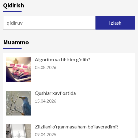
Qidirish
Qidirshish:
Muammo
Algoritm va til: kim g'olib?
05.08.2026
Qushlar xavf ostida
15.04.2026
Zilzilani o'rganmasa ham bo'laveradimi?
09.04.2025