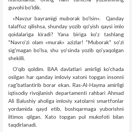
guvohi bo‘ldik.
«Navzur bayramigi muborak bo‘lsin». Qanday
talaffuz qilishsa, shunday yozib qo‘yish qaysi imlo
qoidalariga kiradi? Yana biriga ko‘z tashlang
“Navro‘zi olam «murak» azizlar! “Muborak” so‘zi
sig‘magan bo‘lsa, shu yo‘sinda yozib qo‘yaqolgan
shekilli.
O‘qib qoldim. BAA davlatlari amirligi ko‘chada
osilgan har qanday imloviy xatoni topgan insonni
rag‘batlantirib borar ekan. Ras-Al-Hayma amirligi
iqtisodiy rivojlanish departamenti rahbari Ahmad
Ali Balushiy aholiga imloviy xatolarni smartfonlar
yordamida qayd etib, boshqarmaga yuborishni
iltimos qilgan. Xato topgan pul mukofoti bilan
taqdirlanadi.