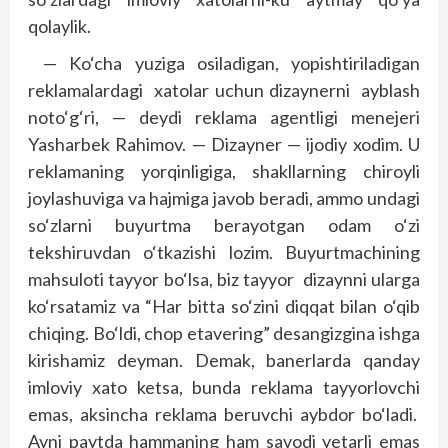
qolaylik.
— Ko‘cha yuziga osiladigan, yopishtiriladigan
reklamalardagi xatolar uchun dizaynerni ayblash
noto‘g‘ri, — deydi reklama agentligi menejeri
Yasharbek Rahimov. — Dizayner — ijodiy xodim. U
reklamaning yorqinligiga, shakllarning chiroyli
joylashuviga va hajmiga javob beradi, ammo undagi
so‘zlarni buyurtma berayotgan odam o‘zi
tekshiruvdan o‘tkazishi lozim. Buyurtmachining
mahsuloti tayyor bo‘lsa, biz tayyor dizaynni ularga
ko‘rsatamiz va “Har bitta so‘zini diqqat bilan o‘qib
chiqing. Bo‘ldi, chop etavering” desangizgina ishga
kirishamiz deyman. Demak, banerlarda qanday
imloviy xato ketsa, bunda reklama tayyorlovchi
emas, aksincha reklama beruvchi aybdor bo‘ladi.
Ayni paytda hammaning ham savodi yetarli emas