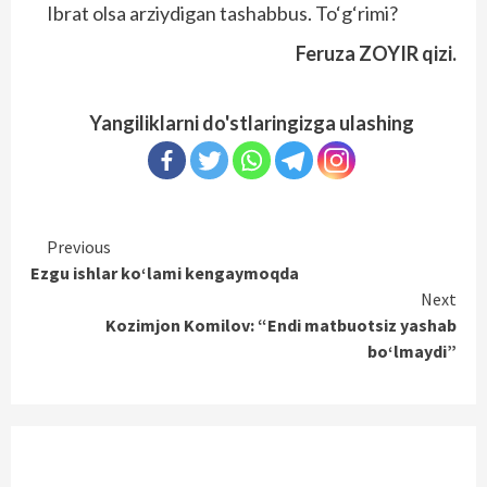
Ibrat olsa arziydigan tashabbus. To‘g‘rimi?
Feruza ZOYIR qizi.
Yangiliklarni do'stlaringizga ulashing
Continue
Previous
Ezgu ishlar ko‘lami kengaymoqda
Reading
Next
Kozimjon Komilov: “Endi matbuotsiz yashab
bo‘lmaydi”