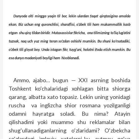
Dunyoda olti mingga yaqin til bor, lekin ulardan faqat qirqtasigina amalda
ekan. Biz uchun eng quvonchlisi, sharaflisi, o‘zbek tili ham mukammallik kasb
etgan shu qirq tildan biridir. Mutaxassislar fikricha, ona tilimizning to‘liq lug‘atini
tuzsak, naq uch yuz ming teran so‘zdan oshishi mumkin. Bu shuni ko‘rsatadiki,
o‘zbek tili g‘oyat boy. Unda istagan fikr, tuyg‘uni, holatni ifoda etish mumkin. Bu
esa dunyo madaniyati boyligi ham hisoblanadi.
Ammo, ajabo… bugun — XXI asrning boshida
Toshkent ko‘chalaridagi xohlagan bitta shiorga
qarang, albatta xato topasiz. Lekin uning yonidagi
ruscha va inglizcha shior rosmana yozilganligi
odamni hayratga soladi. Bu nima? Atayin
qilishadimi yoki muammo shu reklamalar bilan
shug‘ullanadiganlarning o‘zlaridami? O‘zbekcha
so‘zlardagi imloviy xatolarni-ku aytmay qo‘ya