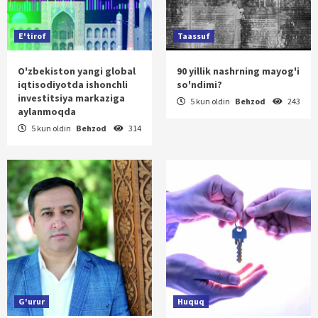
E'tirof
Taassuf
O'zbekiston yangi global
90 yillik nashrning mayog'i
iqtisodiyotda ishonchli
so'ndimi?
investitsiya markaziga
5 kun oldin
Behzod
243
aylanmoqda
5 kun oldin
Behzod
314
G'urur
Huquq