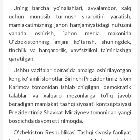
Uning barcha yo‘nalishlari, avvalambor, xalq
uchun munosib turmush sharoitini yaratish,
mamlakatimizning jahon hamjamiyatidagi nufuzini
yanada oshirish, jahon media makonida
O‘zbekistonning imijini ko‘tarish, shuningdek,
tinch­lik va barqarorlik, xavfsizlikni ta’minlashga
qaratilgan.
Ushbu vazifalar doirasida amalga oshirilayotgan
keng ko‘lamli islohotlar Birinchi Prezidentimiz Islom
Karimov tomonidan ishlab chiqilgan, demokratik
talablar va xalqaro mezonlarga to‘liq javob
beradigan mamlakat tashqi siyosati kontseptsiyasi
Prezidentimiz Shavkat Mirziyoev tomonidan yangi
bosqichda davom ettirilmoqda.
O‘zbekiston Respublikasi Tashqi siyosiy faoliyat