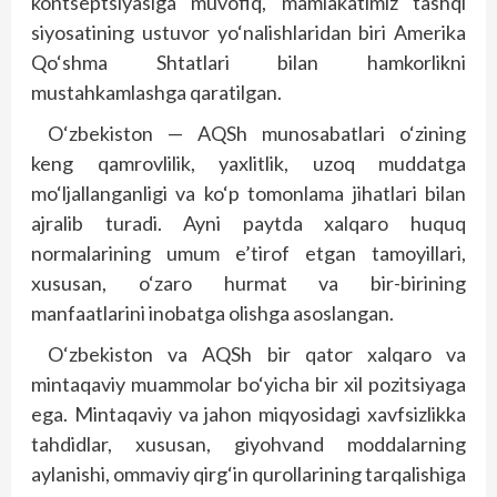
kontseptsiyasiga muvofiq, mamlakatimiz tashqi
siyosatining ustuvor yo‘nalishlaridan biri Amerika
Qo‘shma Shtatlari bilan hamkorlikni
mustahkamlashga qaratilgan.
O‘zbekiston — AQSh munosabatlari o‘zining
keng qamrovlilik, yaxlitlik, uzoq muddatga
mo‘ljallanganligi va ko‘p tomonlama jihatlari bilan
ajralib turadi. Ayni paytda xalqaro huquq
normalarining umum e’tirof etgan tamoyillari,
xususan, o‘zaro hurmat va bir-birining
manfaatlarini inobatga olishga asoslangan.
O‘zbekiston va AQSh bir qator xalqaro va
mintaqaviy muammolar bo‘yicha bir xil pozitsiyaga
ega. Mintaqaviy va jahon miqyosidagi xavfsizlikka
tahdidlar, xususan, giyohvand moddalarning
aylanishi, ommaviy qirg‘in qurollarining tar­qalishiga