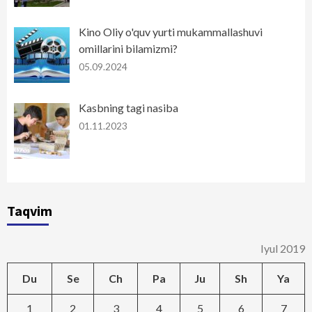
Kino Oliy o'quv yurti mukammallashuvi
omillarini bilamizmi?
05.09.2024
Kasbning tagi nasiba
01.11.2023
Taqvim
Iyul 2019
Du
Se
Ch
Pa
Ju
Sh
Ya
1
2
3
4
5
6
7