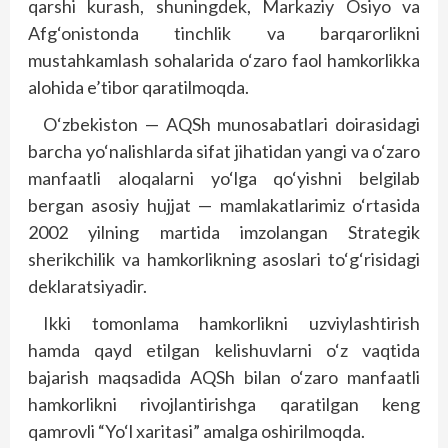
qarshi kurash, shu­ning­dek, Markaziy Osiyo va
Afg‘onistonda tinchlik va barqarorlikni
mustahkamlash sohalarida o‘zaro faol hamkorlikka
alohida e’tibor qaratilmoqda.
O‘zbekiston — AQSh munosabatlari doirasidagi
barcha yo‘nalishlarda sifat jihatidan yangi va o‘zaro
manfaatli aloqalarni yo‘lga qo‘yishni belgilab
bergan asosiy hujjat — mamlakatlarimiz o‘rtasida
2002 yilning martida imzolangan Strategik
sherikchilik va hamkorlikning asoslari to‘g‘risidagi
deklaratsiyadir.
Ikki tomonlama hamkorlikni uzviylashtirish
hamda qayd etilgan kelishuvlarni o‘z vaqtida
bajarish maqsadida AQSh bilan o‘zaro manfaatli
hamkorlikni rivojlantirishga qaratilgan keng
qamrovli “Yo‘l xaritasi” amalga oshirilmoqda.