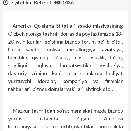
7 yil oldin
Behzod
3 486
Amerika Qo‘shma Shtatlari savdo missiyasining
O‘zbekistonga tashrifi doirasida poytaxtimizda 18-
20 iyun kunlari qo‘shma biznes-forum bo‘lib o‘tdi.
Unda savdo, moliya, metallurgiya, aviatsiya,
logistika, qishloq xo‘jaligi, mashinasozlik, ta’lim,
sog‘liqni saqlash, farmatsevtika, geologiya,
dasturiy ta’minot kabi qator sohalarda faoliyat
yurituvchi idoralar, kompaniya va firmalar
rahbarlari, biznes doiralar vakillari ishtirok etdi.
Mazkur tashrifdan so‘ng mamlakatimizda biznes
yuritish istagida bo‘lgan Amerika
kompaniyalarining soni ortib, ular bilan hamkorlikda