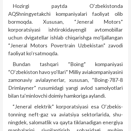
Hozirgi paytda O‘zbe­kistonda
AQShningyetakchi kompaniyalari fao­liyat olib
bormoqda. Xususan, “Jeneral Motors”
korporatsiyasi ishtirokidayengil avtomobillar
uchun dvigatellar ishlab chiqarishga mo‘ljallangan
“Jeneral Motors Pover­train Uzbekistan” zavodi
faoliyat ko‘rsatmoqda.
Bundan tashqari “Boing” kompaniyasi
“O‘zbekiston havo yo‘llari” Milliy aviakompaniyasini
zamonaviy avialay­nerlar, xususan, “Boing-787-8
Drimlayner” rusumidagi yangi avlod samolyotlari
bilan ta’minlovchi doimiy hamkoriga aylandi.
“Jeneral elektrik” kor­poratsiya­si esa O‘zbe­kis­
tonning neft-gaz va aviatsiya sektorlarida, shu­
ning­dek, salomatlik va qayta tiklanadigan energiya
manbalarini rivojlantirish sohasidagi muhim