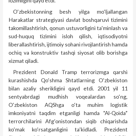
lozimligini qayd etdi.
O‘zbekistonning besh yilga mo‘ljallangan
Harakatlar strategiyasi davlat boshqaruvi tizimini
takomillashtirish, qonun ustuvorligini ta’minlash va
sud-huquq tizimini isloh qilish, iqtisodiyotni
liberallashtirish, ijtimoiy sohani rivojlantirish hamda
ochiq va konstruktiv tashqi siyosat olib borishga
xizmat qiladi.
Prezident Donald Tramp terrorizmga qarshi
kurashishda Qo‘shma Shtatlarning O‘zbekiston
bilan azaliy sherikligini qayd etdi. 2001 yil 11
sentyabrdagi mud­hish voqealardan so‘ng,
O‘zbekis­ton AQShga o‘ta muhim logistik
imkoniyatni taqdim etganligi hamda “Al-Qoida”
terrorchilarini Af­g‘o­nistondan siqib chiqarishda
ko‘mak ko‘rsatganligini ta’kidladi. Prezident