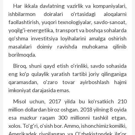
Har ikkala davlatning vazirlik va kompaniyalari,
ishbilarmon doi­ralari o‘rtasidagi aloqalarni
faollashtirish, yuqori texnologiyalar, savdo-sanoat,
yoqilg‘i-energetika, transport va boshqa sohalarda
qo‘shma investitsiya loyihalarini amalga oshirish
masalalari doimiy ravishda muhokama qilinib
borilmoqda.
Biroq, shuni qayd etish o‘rinliki, savdo sohasida
eng ko‘p qulaylik yaratish tartibi joriy qilinganiga
qaramasdan, o‘zaro tovar ayir­boshlash hajmi
imkoniyat darajasida emas.
Misol uchun, 2017 yilda bu ko‘rsatkich 210
million dollardan biroz oshgan. 2018 yilning 8 oyida
esa mazkur raqam 300 millionni tashkil etgan,
xolos. To‘g‘ri, o‘sish bor. Ammo, ishonchimiz komilki,
Amerikadek rivojlangan va O‘zbekistondek ilg‘or