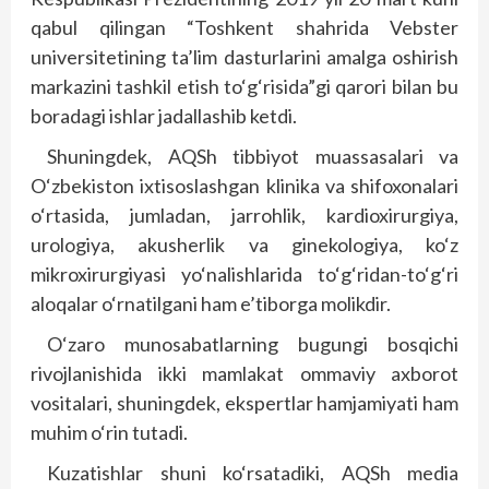
qabul qilingan “Toshkent shahrida Vebster
universitetining ta’lim das­tur­larini amalga oshirish
markazini tashkil etish to‘g‘risida”gi qarori bilan bu
boradagi ishlar jadallashib ketdi.
Shuningdek, AQSh tibbiyot muassasalari va
O‘zbekiston ixtisoslashgan klinika va shifoxonalari
o‘rtasida, jumladan, jarrohlik, kardioxirurgiya,
urologiya, aku­sherlik va ginekologiya, ko‘z
mikroxirurgiyasi yo‘nalishlarida to‘g‘ridan-to‘g‘ri
aloqalar o‘rnatilgani ham e’tiborga molikdir.
O‘zaro munosabatlarning bugungi bosqichi
rivojlanishida ikki mamlakat ommaviy axborot
vositalari, shuningdek, ekspertlar hamjamiyati ham
muhim o‘rin tutadi.
Kuzatishlar shuni ko‘rsatadiki, AQSh media