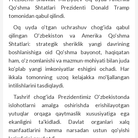
Qo‘shma Shtatlari Prezidenti Donald Tramp
tomonidan qabul qilindi.
Oq uyda o‘tgan uchrashuv chog‘ida qabul
qilingan O‘zbe­kiston va Amerika Qo‘shma
Shtatlari: strategik sheriklik yangi davrining
boshlanishiga oid Qo‘shma bayonot, haqiqatan
ham, o‘z nomlanishi va mazmun-mohiyati bilan juda
ko‘plab yangi imkoniyatlar eshigini ochadi. Har
ikkala tomonning uzoq kelajakka mo‘ljallangan
intilishlarini tasdiqlaydi.
Tashrif chog‘ida Prezidentimiz O‘zbekistonda
islohotlarni amalga oshirishda erishilayotgan
yutuqlar orqaga qaytmaslik xususiyatiga ega
ekanligini ta’kidladi. Davlat organlari xalq
manfaatlarini hamma narsadan ustun qo‘yishi