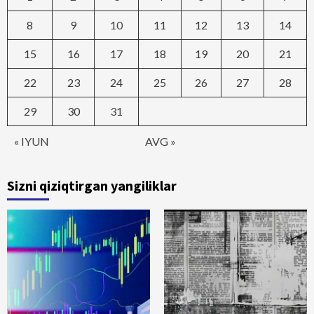
8
9
10
11
12
13
14
15
16
17
18
19
20
21
22
23
24
25
26
27
28
29
30
31
« IYUN
AVG »
Sizni qiziqtirgan yangiliklar