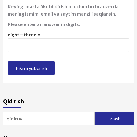
Keyingi marta fikr bildirishim uchun bu brauzerda
mening ismim, email va saytim manzili saqlansin.
Please enter an answer in digits:
eight − three =
Qidirish
Qidirshish: