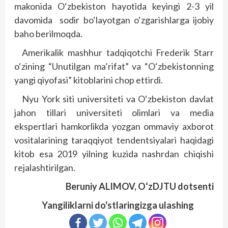
makonida O‘zbekiston hayotida keyingi 2-3 yil
davomida sodir bo‘layotgan o‘zgarishlarga ijobiy
baho berilmoqda.
Amerikalik mashhur tadqiqotchi Frederik Starr
o‘zining “Unutilgan ma’rifat” va “O‘zbekistonning
yangi qiyofasi” kitoblarini chop ettirdi.
Nyu York siti universiteti va O‘zbekiston davlat
jahon tillari universiteti olimlari va media
ekspertlari hamkorlikda yozgan omma­viy axborot
vositalarining taraqqiyot tendentsiyalari haqidagi
kitob esa 2019 yilning kuzida nashr­dan chiqishi
rejalashtirilgan.
Beruniy ALIMOV,
O‘zDJTU dotsenti
Yangiliklarni do'stlaringizga ulashing