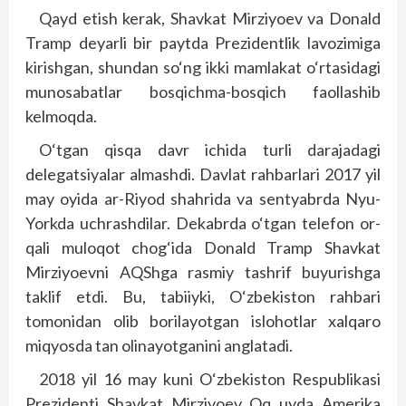
Qayd etish kerak, Shavkat Mirziyoev va Donald
Tramp deyarli bir paytda Prezidentlik lavozimiga
kirishgan, shundan so‘ng ikki mamlakat o‘rtasidagi
munosabatlar bosqichma-bosqich faollashib
kelmoqda.
O‘tgan qisqa davr ichida turli darajadagi
delegatsiyalar almashdi. Davlat rahbarlari 2017 yil
may oyida ar-Riyod shahrida va sentyabrda Nyu-
Yorkda uchrashdilar. Dekabrda o‘tgan telefon or­
qali muloqot chog‘ida Donald Tramp Shavkat
Mirziyoevni AQShga rasmiy tashrif buyurishga
taklif etdi. Bu, tabiiyki, O‘zbekiston rahbari
tomonidan olib borilayotgan islohotlar xalqaro
miqyosda tan olinayotganini anglatadi.
2018 yil 16 may kuni O‘zbekiston Respublikasi
Prezidenti Shavkat Mirziyoev Oq uyda Amerika