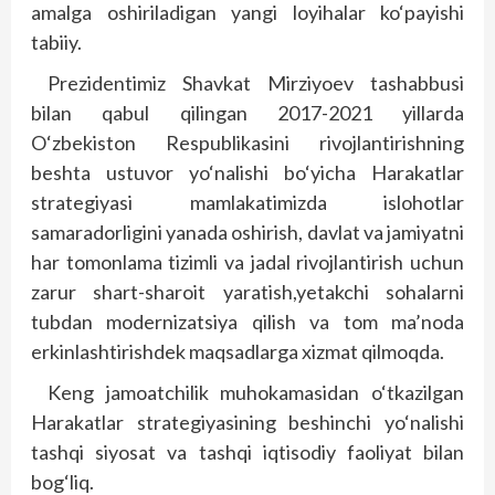
amalga oshiriladigan yangi loyihalar ko‘payishi
tabiiy.
Prezidentimiz Shavkat Mirziyoev tashabbusi
bilan qabul qilingan 2017-2021 yillarda
O‘zbekiston Respublikasini rivojlantirishning
beshta ustuvor yo‘nalishi bo‘yicha Harakatlar
strategiyasi mamlakatimizda islohotlar
samaradorligini yanada oshirish, davlat va jamiyatni
har tomonlama tizimli va jadal rivojlantirish uchun
zarur shart-sharoit yaratish,yetakchi sohalarni
tubdan modernizatsiya qilish va tom ma’noda
erkinlashtirishdek maqsadlarga xizmat qilmoqda.
Keng jamoatchilik muhokamasidan o‘tkazilgan
Harakatlar strategiyasining beshinchi yo‘nalishi
tashqi siyosat va tashqi iqtisodiy faoliyat bilan
bog‘liq.