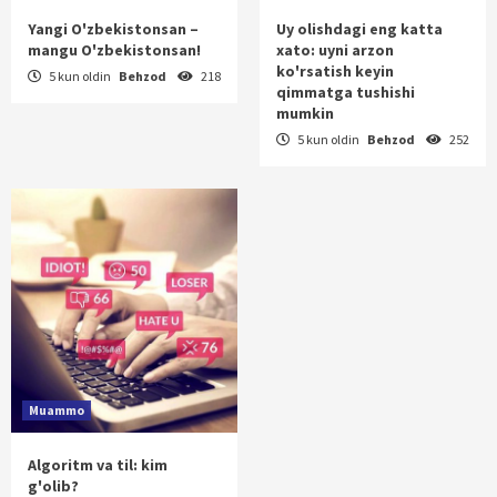
Yangi O'zbekistonsan –
Uy olishdagi eng katta
mangu O'zbekistonsan!
xato: uyni arzon
ko'rsatish keyin
5 kun oldin
Behzod
218
qimmatga tushishi
mumkin
5 kun oldin
Behzod
252
Muammo
Algoritm va til: kim
g'olib?