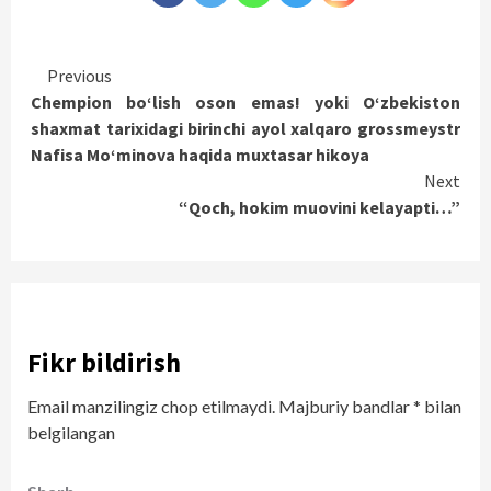
Continue
Previous
Chempion bo‘lish oson emas! yoki O‘zbekiston
Reading
shaxmat tarixidagi birinchi ayol xalqaro grossmeystr
Nafisa Mo‘minova haqida muxtasar hikoya
Next
“Qoch, hokim muovini kelayapti…”
Fikr bildirish
Email manzilingiz chop etilmaydi.
Majburiy bandlar
*
bilan
belgilangan