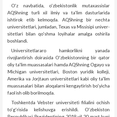
O‘z navbatida, o‘zbekis­tonlik mutaxassislar
AQShning turli xil ilmiy va ta’lim dasturlarida
ishtirok etib kelmoqda. AQShning bir nechta
universitetlari, jumladan, Texas va Missisipi univer­­
sitetlari bilan qo‘sh­ma loyihalar amalga oshirila
boshlandi.
Universitetlararo hamkorlikni yanada
rivojlantirish doirasida O‘zbekis­tonning bir qator
oliy ta’lim muassasalari hamda AQShning Ogayo va
Michigan univer­sitetlari, Boston yuridik kolle­ji,
Amerika va Jorjtaun univer­sitetlari kabi oliy ta’lim
muassasalari bilan aloqalarni kengaytirish bo‘yicha
faol ish olib borilmoqda.
Toshkentda Vebster uni­ver­siteti filialini ochish
to‘g‘risida kelishuvga erishildi. O‘zbekiston
Respublikasi Prezidentining 2019 yil 20 mart kuni