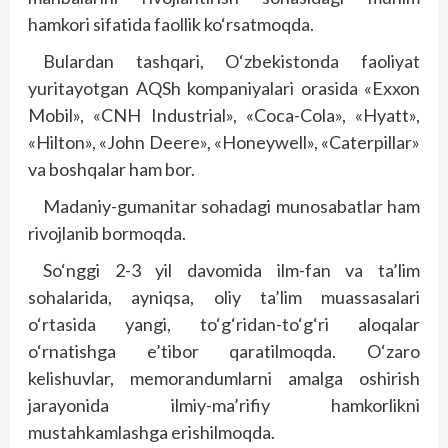
hamkori sifatida faollik ko‘rsatmoqda.
Bulardan tashqari, O‘zbe­kis­tonda faoliyat
yuritayotgan AQSh kompaniyalari orasida «Exxon
Mobil», «CNH Industrial», «Coca-Cola», «Hyatt»,
«Hilton», «John Deere», «Honeywell», «Caterpillar»
va boshqalar ham bor.
Madaniy-gumanitar sohadagi munosabatlar ham
rivojlanib bormoqda.
So‘nggi 2-3 yil davomida ilm-fan va ta’lim
sohalarida, ayniqsa, oliy ta’lim muassasalari
o‘rtasida yangi, to‘g‘ridan-to‘g‘ri aloqalar
o‘rnatishga e’tibor qaratilmoqda. O‘zaro
kelishuvlar, memorandumlarni amalga oshirish
jarayonida ilmiy-ma’rifiy hamkorlikni
mustahkamlashga erishilmoqda.