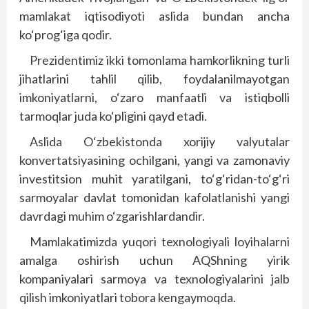
mamlakat iqtisodiyoti aslida bundan ancha
ko‘prog‘iga qodir.
Prezidentimiz ikki tomonlama hamkorlikning turli
jihatlarini tahlil qilib, foydalanilmayotgan
imkoniyatlarni, o‘zaro manfaatli va istiqbolli
tarmoqlar juda ko‘pligini qayd etadi.
Aslida O‘zbekistonda xorijiy valyutalar
konvertatsiyasining ochilgani, yangi va zamonaviy
inves­titsion muhit yaratilgani, to‘g‘ridan-to‘g‘ri
sarmoyalar davlat tomonidan kafolatlanishi yangi
davrdagi muhim o‘zgarishlardandir.
Mamlakatimizda yuqori texnologiyali loyihalarni
amalga oshirish uchun AQShning yirik
kompaniyalari sarmoya va texnologiyalarini jalb
qilish imkoniyatlari tobora kengaymoqda.