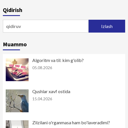
Qidirish
Qidirshish:
Muammo
Algoritm va til: kim g'olib?
05.08.2026
Qushlar xavf ostida
15.04.2026
Zilzilani o'rganmasa ham bo'laveradimi?