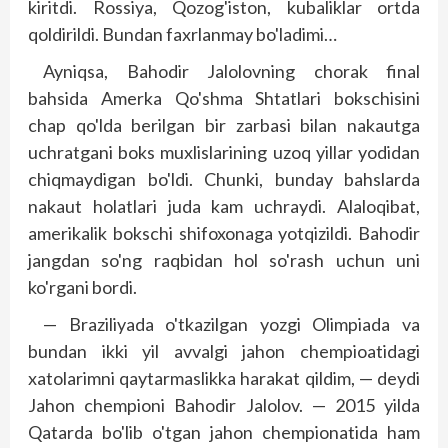
kiritdi. Rossiya, Qozog'iston, kubaliklar ortda
qoldirildi. Bundan faxrlanmay bo'ladimi…
Ayniqsa, Bahodir Jalolovning chorak final
bahsida Amerka Qo'shma Shtatlari bokschisini
chap qo'lda berilgan bir zarbasi bilan nakautga
uchratgani boks muxlislarining uzoq yillar yodidan
chiqmaydigan bo'ldi. Chunki, bunday bahslarda
nakaut holatlari juda kam uchraydi. Alaloqibat,
amerikalik boks­chi shifoxonaga yotqizildi. Bahodir
jangdan so'ng raqbidan hol so'rash uchun uni
ko'rgani bordi.
— Braziliyada o'tkazilgan yozgi Olimpiada va
bundan ikki yil avvalgi jahon chempioatidagi
xatolarimni qaytarmaslikka harakat qildim, — deydi
Jahon chempioni Bahodir Jalolov. — 2015 yilda
Qatarda bo'lib o'tgan jahon chempionatida ham