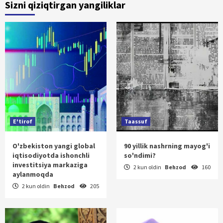
Sizni qiziqtirgan yangiliklar
E'tirof
Taassuf
O'zbekiston yangi global
90 yillik nashrning mayog'i
iqtisodiyotda ishonchli
so'ndimi?
investitsiya markaziga
2 kun oldin
Behzod
160
aylanmoqda
2 kun oldin
Behzod
205