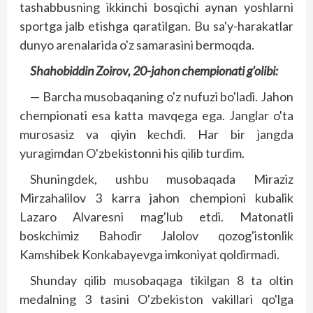
tashabbusning ikkinchi bosqichi aynan yoshlarni
sportga jalb etishga qaratilgan. Bu sa'y-harakatlar
dunyo arenalarida o'z samarasini bermoqda.
Shahobiddin Zoirov, 20-jahon chempionati g'olibi:
— Barcha musobaqaning o'z nufuzi bo'ladi. Jahon
chempionati esa katta mavqega ega. Janglar o'ta
murosasiz va qiyin kechdi. Har bir jang­da
yuragimdan O'zbekistonni his qilib turdim.
Shuningdek, ushbu musobaqada Miraziz
Mirzahalilov 3 karra jahon chempioni kubalik
Lazaro Alvaresni mag'lub etdi. Matonatli
boskchimiz Bahodir Jalolov qozog'istonlik
Kamshibek Konkabayevga imkoniyat qoldirmadi.
Shunday qilib musobaqaga tikilgan 8 ta oltin
medalning 3 tasini O'zbekiston vakillari qo'lga