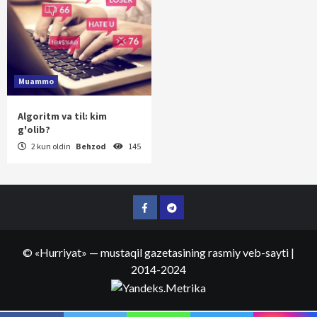
Muammo
Algoritm va til: kim
g'olib?
2 kun oldin
Behzod
145
Facebook
Telegram
©
«Hurriyat»
— mustaqil gazetasining rasmiy veb-sayti
|
2014-2024