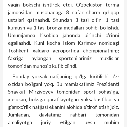
yaqin bokschi ishtirok etdi. O'zbekiston terma
jamoasidan musobaqaga 8 nafar charm qo'lqop
ustalari qatnashdi. Shundan 3 tasi oltin, 1 tasi
kumush va 1 tasi bronza medallari sohibi bo'lishdi.
Umumjamoa hisobida jahonda birinchi o'rinni
egallashdi. Kuni kecha Islom Karimov nomidagi
Toshkent xalqaro aeroportida chempionatning
faxriga aylangan sportchilarimiz muxlislar
tomonidan munosib kutib olindi.
Bunday yuksak natijaning qo'lga kiritilishi o'z-
o'zidan bo'lgani yo'q. Bu mamlakatimiz Prezidenti
Shavkat Mirziyoyev tomonidan sport sohasiga,
xususan, boks­ga qaratilayotgan yuksak e'tibor va
g'amxo'rlik natijasi ekanini alohida e'tirof etish joiz.
Jumladan, davlatimiz rahbari tomonidan
amaliyotga joriy etilgan besh muhim