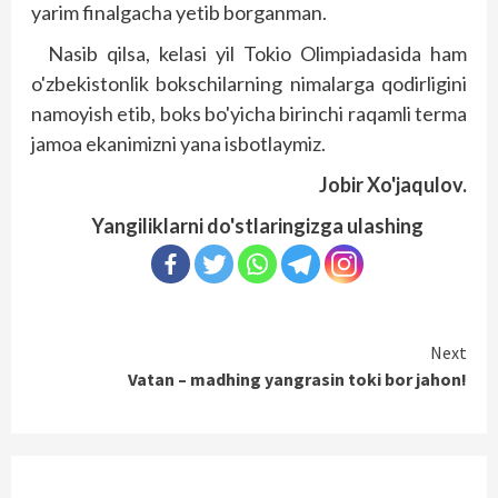
yarim finalgacha yetib borganman.
Nasib qilsa, kelasi yil Tokio Olimpiadasida ham
o'zbekistonlik bokschilarning nimalarga qodirligini
namoyish etib, boks bo'yicha birinchi raqamli terma
jamoa ekanimizni yana isbotlaymiz.
Jobir Xo'jaqulov.
Yangiliklarni do'stlaringizga ulashing
Continue
Next
Vatan – madhing yangrasin toki bor jahon!
Reading