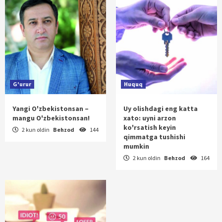
G'urur
Huquq
Yangi O'zbekistonsan –
Uy olishdagi eng katta
mangu O'zbekistonsan!
xato: uyni arzon
ko'rsatish keyin
2 kun oldin
Behzod
144
qimmatga tushishi
mumkin
2 kun oldin
Behzod
164