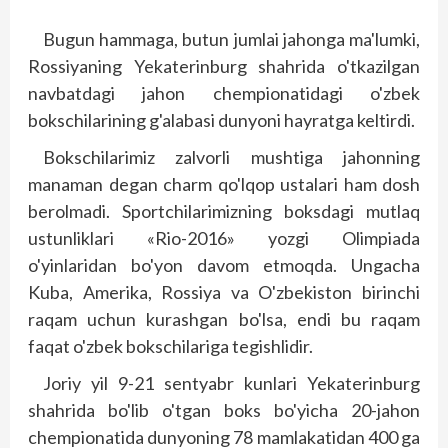
Bugun hammaga, butun jumlai jahonga ma'lumki,
Rossiyaning Yekaterinburg shahrida o'tkazilgan
navbatdagi jahon chempionatidagi o'zbek
bokschilarining g'alabasi dunyoni hayratga keltirdi.
Bokschilarimiz zalvorli mushtiga jahonning
manaman degan charm qo'lqop ustalari ham dosh
berolmadi. Sportchilarimizning boksdagi mutlaq
ustunliklari «Rio-2016» yozgi Olimpiada
o'yinlaridan bo'yon davom etmoqda. Ungacha
Kuba, Amerika, Rossiya va O'zbekiston birinchi
raqam uchun kurashgan bo'lsa, endi bu raqam
faqat o'zbek bokschilariga tegishlidir.
Joriy yil 9-21 sentyabr kunlari Yekaterinburg
shahrida bo'lib o'tgan boks bo'yicha 20-jahon
chempionatida dunyoning 78 mamlakatidan 400 ga