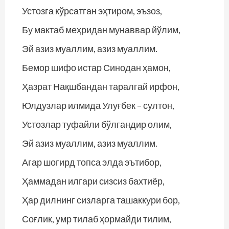
Устозга кўрсатган эҳтиром, эъзоз,
Бу мактаб меҳридан мунаввар йўлим,
Эй азиз муаллим, азиз муаллим.
Бемор шифо истар Синодан ҳамон,
Ҳазрат Нақшбандан таралгай ирфон,
Юлдузлар илмида Улуғбек – султон,
Устозлар туфайли бўлгандир олим,
Эй азиз муаллим, азиз муаллим.
Агар шогирд топса элда эътибор,
Ҳаммадан илгари сизсиз бахтиёр,
Ҳар дилнинг сизларга ташаккури бор,
Соғлик, умр тилаб ҳормайди тилим,