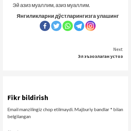
Эй азиз муаллим, азиз муаллим.
Янгиликларни дўстларингизга улашинг
Continue
Next
Эл эъзозлаган устоз
Reading
Fikr bildirish
Email manzilingiz chop etilmaydi.
Majburiy bandlar
*
bilan
belgilangan