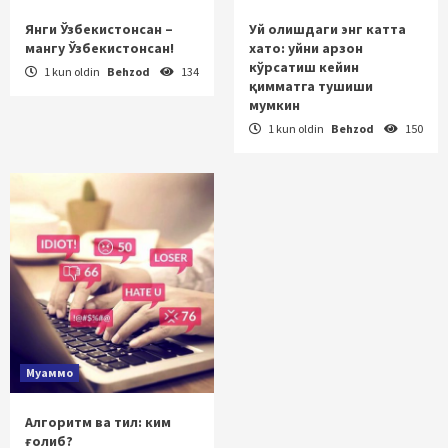
Янги Ўзбекистонсан –
Уй олишдаги энг катта
мангу Ўзбекистонсан!
хато: уйни арзон
кўрсатиш кейин
1 kun oldin
Behzod
134
қимматга тушиши
мумкин
1 kun oldin
Behzod
150
Муаммо
Алгоритм ва тил: ким
ғолиб?