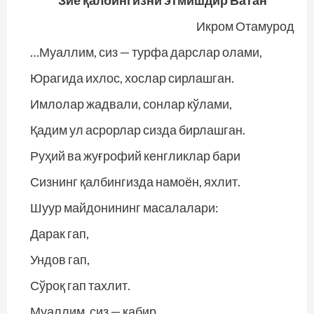
Зиё қалбингизни этмишдир Ватан
Икром Отамурод
…Муаллим, сиз — турфа дарслар олами,
Юрагида ихлос, хослар сирлашган.
Имлолар жадвали, сонлар кўлами,
Қадим ул асрорлар сизда бирлашган.
Руҳий ва жуғрофий кенгликлар бари
Сизнинг қалбингизда намоён, яхлит.
Шуур майдонининг масалалари:
Дарак гап,
Ундов гап,
Сўроқ гап тахлит.
Муаллим, сиз — кабир,