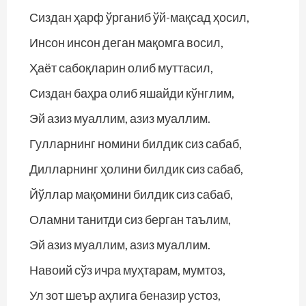
Сиздан ҳарф ўрганиб ўй-мақсад ҳосил,
Инсон инсон деган мақомга восил,
Ҳаёт сабоқларин олиб муттасил,
Сиздан баҳра олиб яшайди кўнглим,
Эй азиз муаллим, азиз муаллим.
Гулларнинг номини билдик сиз сабаб,
Дилларнинг ҳолини билдик сиз сабаб,
Йўллар мақомини билдик сиз сабаб,
Оламни танитди сиз берган таълим,
Эй азиз муаллим, азиз муаллим.
Навоий сўз ичра муҳтарам, мумтоз,
Ул зот шеър аҳлига беназир устоз,