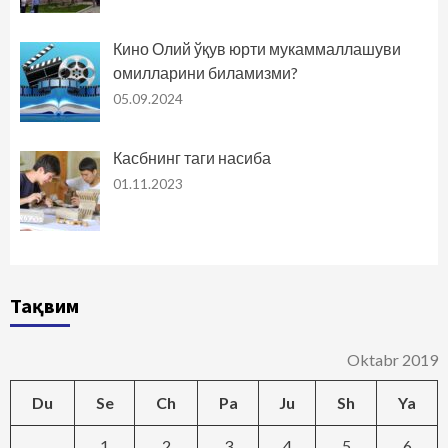
Кино Олий ўқув юрти мукаммаллашуви
омилларини биламизми?
05.09.2024
Касбнинг таги насиба
01.11.2023
Тақвим
Oktabr 2019
Du
Se
Ch
Pa
Ju
Sh
Ya
1
2
3
4
5
6