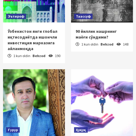
Эътироф
Таассуф
Ўзбекистон янги глобал
90 йиллик нашрнинг
иқтисодиётда ишончли
маёғи сўндими?
инвестиция марказига
1 kun oldin
Behzod
148
айланмоқда
1 kun oldin
Behzod
190
Ғурур
Ҳуқуқ