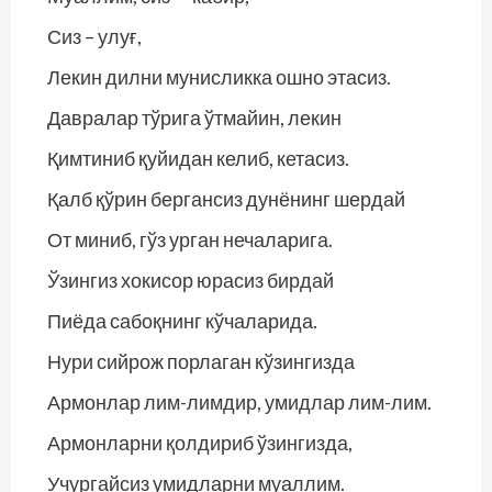
Сиз – улуғ,
Лекин дилни мунисликка ошно этасиз.
Давралар тўрига ўтмайин, лекин
Қимтиниб қуйидан келиб, кетасиз.
Қалб қўрин бергансиз дунёнинг шердай
От миниб, гўз урган нечаларига.
Ўзингиз хокисор юрасиз бирдай
Пиёда сабоқнинг кўчаларида.
Нури сийрож порлаган кўзингизда
Армонлар лим-лимдир, умидлар лим-лим.
Армонларни қолдириб ўзингизда,
Учургайсиз умидларни муаллим.