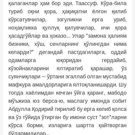
қалаганлар ҳам бор эди. Таассуф. Кўра-била
туриб оқни қора, ҳақиқатни ёлғон қилиб
кўрсатувчилар, эзгуликни ерга уриб,
ноҳақликка қуллуқ қилувчилар, ичи қора
ҳасадгўйлар ва ҳоказо… Улар “замона ҳалиям
бизники, хўш, сенларнинг қўлингдан нима
келарди?” дегандай пастдагиларга, оддий
одамларга юқоридан герда­йиб,
кўзойнакларини ялтиратиб қарашар, ўз
суянчиқлари — ўртани эгаллаб олган мустабид
мафкура амалдорларига ялтоқланишарди. Шу
топда хаёлимдан кечган ўйга қаранг, мабодо
мўъжиза юз берса-ю, маслагу имонда собит
Абдулла Қодирий тирилиб бу ерга келиб қолса
ва ўз тўйида ўтирган бу имони суст “зот”ларни
кўрса борми, изларига шартта қайтворган
бўлармидилар…