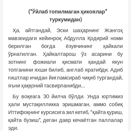
(“Ўйлаб топилмаган ҳикоялар”
туркумидан)
Ҳа, айтгандай, Эски шаҳарнинг Жангоҳ
мавзеидаги кейинроқ Абдулла Қодирий номи
берилган боғда ёзувчининг ҳайкали
ўрнатилган. Ҳайкалтарош ўз асарини бу
зотнинг фожиали қисмати қандай якун
топганини яхши билиб, англаб яратибди. Адиб
ғиштлар ичидан йиғламсираб чиқиб тургандай,
яъни ҳаққоний тасвирланибди…
Бу воқеага 30 йилча бўлди. Унда юртимиз
ҳали мустақилликка эришмаган, аммо собиқ
Иттифоқнинг курсисига зил кетиб, “қайта қуриш,
қайта бузиш”, деган давр кечаётган паллалар
эди.