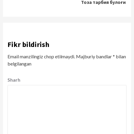
Тоза тарбия булоғи
Fikr bildirish
Email manzilingiz chop etilmaydi.
Majburiy bandlar
*
bilan
belgilangan
Sharh