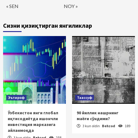
« SEN
NOY »
Сизни қизиқтирган янгиликлар
Эътироф
Таассуф
Ўзбекистон янги глобал
90 йиллик нашрнинг
иқтисодиётда ишончли
маёғи сўндими?
инвестиция марказига
3 kun oldin
Behzod
189
айланмоқда
3 kun oldin
Behzod
258