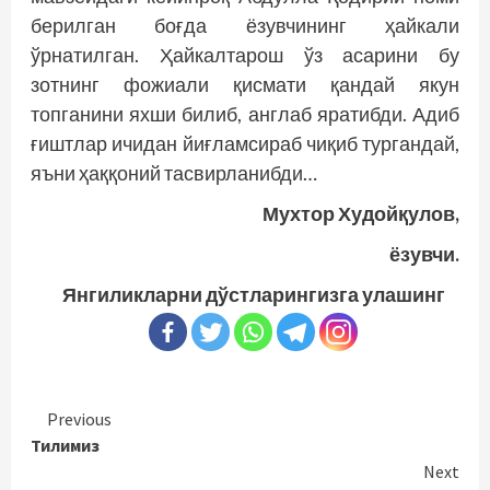
берилган боғда ёзувчининг ҳайкали
ўрнатилган. Ҳайкалтарош ўз асарини бу
зотнинг фожиали қисмати қандай якун
топганини яхши билиб, англаб яратибди. Адиб
ғиштлар ичидан йиғламсираб чиқиб тургандай,
яъни ҳаққоний тасвирланибди…
Мухтор Худойқулов,
ёзувчи.
Янгиликларни дўстларингизга улашинг
Continue
Previous
Тилимиз
Reading
Next