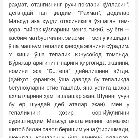
раҳмат, отангизнинг руҳи-поклари қўлласин”,
дегандай гап қилдим. “Раҳмат”, дедилар
Маъсуд ака худди отасиникига ўхшаган тим-
қора, тийрак кўзларини менга тикиб. Бу ёғи —
касбим матбуотчилик эмасми — мен у кишидан
ўша машъум тепалик қаерда эканини сўрадим.
У киши ўша тепалик Юнусобод томонда,
Бўрижар ариғининг нариги қирғоғида эканини,
номини эса “Б…тепа” дейилишини айтди.
(Ҳайҳот, қарангки, ўша даврда бу тепаликда
бегуноҳларни отиб ташлаб, яна устига шаҳар
ахлатларини ҳам ташлашар экан. Шунинг учун
бу ер шундай деб аталар экан). Мен у
тепаликнинг ҳозир бор-йўқлигини
суриштирдим. Маъсуд акага менинг кетма-кет
шитоб билан савол беришим унча ўтиришмади,
шекилли, қошларини бир чимириб олдилар,