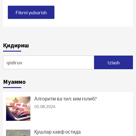
Қидириш
Qidirshish:
Муаммо
Алгоритм ва тил: ким ғолиб?
05.08.2026
Қушлар хавф остида