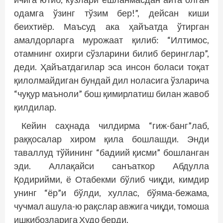
одамга ўзинг тўзим бер!”, дейсан киши
беихтиёр. Маъсуд ака ҳайъатда ўтирган
амалдорларга мурожаат қилиб: “Илтимос,
отамнинг охирги сўзларини билиб беринглар”,
деди. Ҳайъатдагилар эса инсон боласи тоқат
қилолмайдиган бундай дил ноласига ўзларича
“чуқур маъноли” бош қимирлатиш билан жавоб
қилдилар.
Кейин саҳнада чилдирма “гиж-банг”лаб,
раққосалар хиром қила бошлашди. Энди
таваллуд тўйининг “бадиий қисми” бошланган
эди. Аллақайси санъаткор Абдулла
Қодирийми, ё Отабекми бўлиб чиқди, кимдир
унинг “ёр”и бўлди, хуллас, бўяма-бежама,
чучмал ашула-ю рақс­лар авжига чиқди, томоша
ишқибозларига Худо берди.