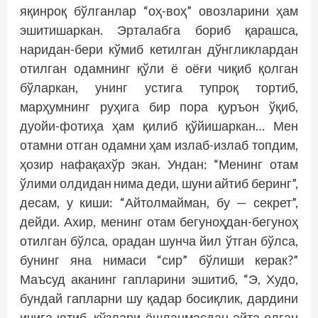
яқинроқ бўлганлар “оҳ-воҳ” овозларини ҳам
эшитишаркан. Эрталабга бориб қарашса,
наридан-бери кўмиб кетилган дўнгликлардан
отилган одамнинг қўли ё оёғи чиқиб қолган
бўларкан, унинг устига тупроқ тортиб,
марҳумнинг руҳига бир пора қуръон ўқиб,
дуойи-фотиҳа ҳам қилиб қўйишаркан… Мен
отамни отган одамни ҳам излаб-излаб топдим,
ҳозир нафақахўр экан. Ундан: “Менинг отам
ўлими олдидан нима деди, шуни айтиб беринг”,
десам, у киши: “Айтолмайман, бу — секрет”,
дейди. Ахир, менинг отам бегуноҳдан-бегуноҳ
отилган бўлса, орадан шунча йил ўтган бўлса,
бунинг яна нимаси “сир” бўлиши керак?”
Маъсуд аканинг гапларини эшитиб, “Э, Худо,
бундай гапларни шу қадар босиқлик, дардини
ичига ютиб, кўзлари ёшланмасдан айта олган