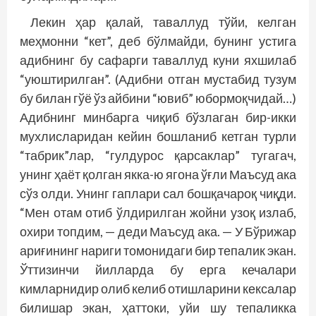
Лекин ҳар қалай, таваллуд тўйи, келган
меҳмонни “кет”, деб бўлмайди, бунинг устига
адибнинг бу сафарги таваллуд куни яхшилаб
“уюштирилган”. (Адибни отган мустабид тузум
бу билан гўё ўз айбини “ювиб” юбормоқчидай…)
Адибнинг минбарга чиқиб бўзлаган бир-икки
мухлисларидан кейин бошланиб кетган турли
“табрик”лар, “гулдурос қарсаклар” тугагач,
унинг ҳаёт қолган якка-ю ягона ўғли Маъсуд ака
сўз олди. Унинг гаплари сал бошқачароқ чиқди.
“Мен отам отиб ўлдирилган жойни узоқ излаб,
охири топдим, — деди Маъсуд ака. — У Бўрижар
ариғининг нариги томонидаги бир тепалик экан.
Ўттизинчи йилларда бу ерга кечалари
кимларнидир олиб келиб отишларини кексалар
билишар экан, ҳаттоки, уйи шу тепаликка