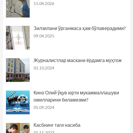
15.04.2026
Зилзилани ўрганмаса ҳам бўлаверадими?
09.04.2025
Журналистлар маскани ёрдамга муҳтож
01.10.2024
Кино Олий ўқув юрти мукаммаллашуви
омилларини биламизми?
05.09.2024
Касбнинг таги насиба
01.11.2023