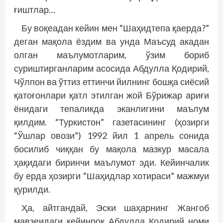
ғиштлар…
Бу воқеадан кейин мен “Шаҳидтепа қаерда?”
деган мақола ёздим ва унда Маъсуд акадан
олган маълумотларим, ўзим бориб
суриштирганларим асосида Абдулла Қодирий,
Чўлпон ва ўттиз еттинчи йилнинг бош­қа сиёсий
қатоғонлари қатл этилган жой Бўрижар ариғи
ёнидаги тепаликда эканлигини маълум
қилдим. “Туркистон” газетасининг (ҳозирги
“Ўшлар овози”) 1992 йил 1 апрель сонида
босилиб чиққан бу мақола мазкур масала
ҳақидаги биринчи маълумот эди. Кейинчалик
бу ерда ҳозирги “Шаҳидлар хотираси” мажмуи
қурилди.
Ҳа, айтгандай, Эски шаҳарнинг Жангоб
мавзеидаги кейинроқ Абдулла Қодирий номи