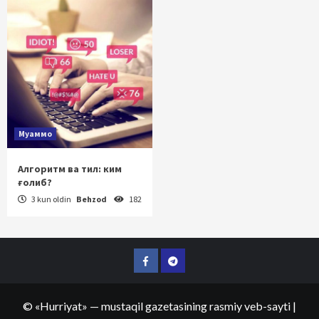
Муаммо
Алгоритм ва тил: ким
ғолиб?
3 kun oldin
Behzod
182
Facebook
Telegram
©
«Hurriyat»
— mustaqil gazetasining rasmiy veb-sayti
|