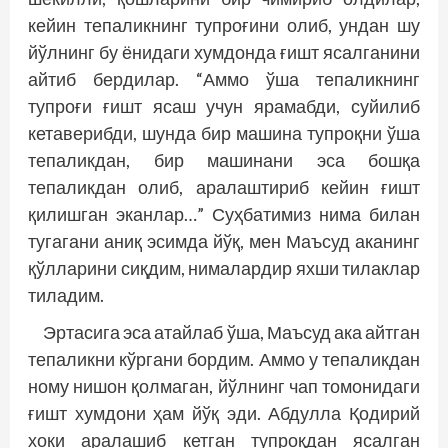
кейин тепаликнинг тупроғини олиб, ундан шу
йўлнинг бу ёнидаги хумдонда ғишт ясалганини
айтиб бердилар. “Аммо ўша тепаликнинг
тупроғи ғишт ясаш учун ярамабди, суйилиб
кетаверибди, шунда бир машина тупроқни ўша
тепаликдан, бир машинани эса бош­қа
тепаликдан олиб, аралаштириб кейин ғишт
қилишган эканлар…” Суҳбатимиз нима билан
тугагани аниқ эсимда йўқ, мен Маъсуд аканинг
қўлларини сиқдим, нималардир яхши тилаклар
тиладим.
Эртасига эса атайлаб ўша, Маъсуд ака айтган
тепаликни кўргани бордим. Аммо у тепаликдан
ному нишон қолмаган, йўлнинг чап томонидаги
ғишт хумдони ҳам йўқ эди. Абдулла Қодирий
хоки аралашиб кетган тупроқдан ясалган