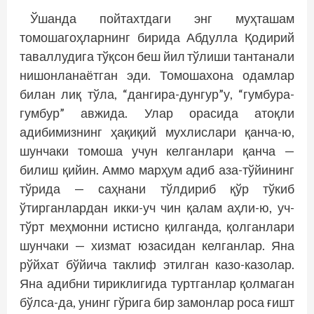
Ўшанда пойтахтдаги энг муҳташам
томошагоҳларнинг бирида Абдулла Қодирий
таваллудига тўқсон беш йил тўлиши тантанали
нишонланаётган эди. Томошахона одамлар
билан лиқ тўла, “дангира-дунгур”у, “гумбура-
гумбур” авжида. Улар орасида атоқли
адибимизнинг ҳақиқий мухлислари қанча-ю,
шунчаки томоша учун келганлари қанча —
билиш қийин. Аммо марҳум адиб аза-тўйининг
тўрида — саҳнани тўлдириб қўр тўкиб
ўтирганлардан икки-уч чин қалам аҳли-ю, уч-
тўрт меҳмонни истисно қилганда, қолганлари
шунчаки — хизмат юзасидан келганлар. Яна
рўйхат бўйича таклиф этилган казо-казолар.
Яна адибни тириклигида туртганлар қолмаган
бўлса-да, унинг гўрига бир замонлар роса ғишт