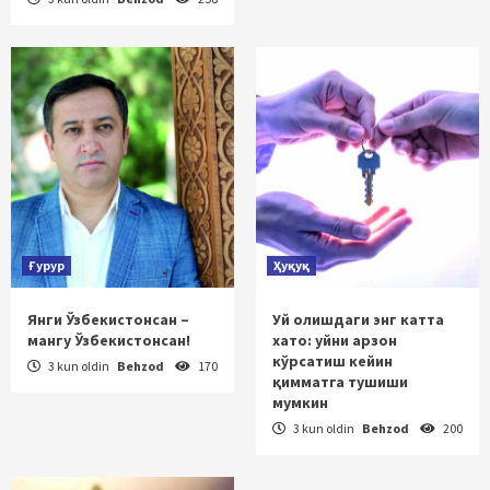
Ғурур
Ҳуқуқ
Янги Ўзбекистонсан –
Уй олишдаги энг катта
мангу Ўзбекистонсан!
хато: уйни арзон
кўрсатиш кейин
3 kun oldin
Behzod
170
қимматга тушиши
мумкин
3 kun oldin
Behzod
200