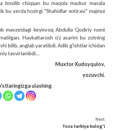
ida bosilib chiqqan bu maqola mazkur masala
ik bu yerda hozirgi “Shahidlar xotirasi” majmui
ob mavzeidagi keyinroq Abdulla Qodiriy nomi
rnatilgan. Haykaltarosh o'z asarini bu zotning
hi bilib, anglab yaratibdi. Adib g'ishtlar ichidan
niy tasvirlanibdi…
Muxtor Xudoyqulov,
yozuvchi.
o'stlaringizga ulashing
Next
Toza tarbiya bulog'i