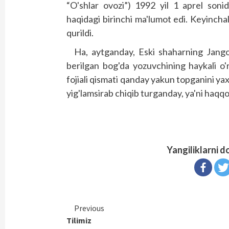
“O'shlar ovozi”) 1992 yil 1 aprel son
haqidagi birinchi ma'lumot edi. Keyinchal
qurildi.
Ha, aytganday, Eski shaharning Jang
berilgan bog'da yozuvchining haykali o'
fojiali qismati qanday yakun topganini yaxs
yig'lamsirab chiqib turganday, ya'ni haqqo
Yangiliklarni d
Continue
Previous
Tilimiz
Reading