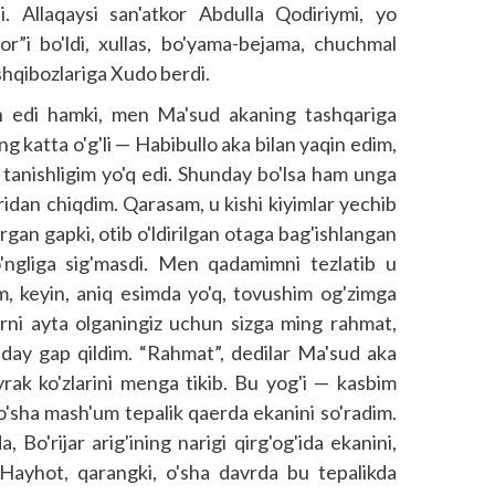
i. Allaqaysi san'atkor Abdulla Qodiriymi, yo
or”i bo'ldi, xullas, bo'yama-bejama, chuchmal
ishqibozlariga Xudo berdi.
an edi hamki, men Ma'sud akaning tashqariga
ng katta o'g'li — Habibullo aka bilan yaqin edim,
tanishligim yo'q edi. Shunday bo'lsa ham unga
ridan chiqdim. Qarasam, u kishi kiyimlar yechib
urgan gapki, otib o'ldirilgan otaga bag'ishlangan
ngliga sig'masdi. Men qadamimni tezlatib u
m, keyin, aniq esimda yo'q, tovushim og'zimga
larni ayta olganingiz uchun sizga ming rahmat,
anday gap qildim. “Rahmat”, dedilar Ma'sud aka
yrak ko'zlarini menga tikib. Bu yog'i — kasbim
'sha mash'um tepalik qaerda ekanini so'radim.
Bo'rijar arig'ining narigi qirg'og'ida ekanini,
 (Hayhot, qarangki, o'sha davrda bu tepalikda