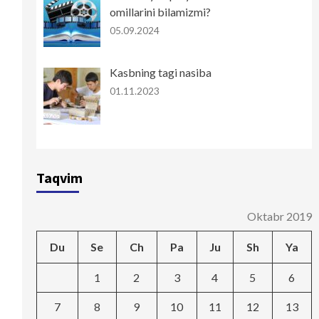
omillarini bilamizmi?
05.09.2024
Kasbning tagi nasiba
01.11.2023
Taqvim
Oktabr 2019
Du
Se
Ch
Pa
Ju
Sh
Ya
1
2
3
4
5
6
7
8
9
10
11
12
13