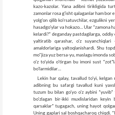
kazo-kazolar. Yana adibni tirikligida tu
zamonlar rosa g'isht qalaganlar ham bor ed
yolg'on qilib ko'rsatuvchilar, ezgulikni ye
hasadgo'ylar va hokazo… Ular “zamona hal
kelardi?” deganday pastdagilarga, oddiy 
yaltiratib qarashar, o'z suyanchiqlar
amaldorlariga yaltoqlanishardi. Shu to
mo''jiza yuz bersa-yu, maslagu imonda sobi
o'z to'yida o'tirgan bu imoni sust “zot”
bo'larmidilar…
Lekin har qalay, tavallud to'yi, kelga
adibning bu safargi tavallud kuni yaxs
tuzum bu bilan go'yo o'z aybini “yuvib
bo'zlagan bir-ikki muxlislaridan keyin 
qarsaklar” tugagach, uning hayot qolgan
Uning gaplari sal boshqacharoq chiqdi. “M