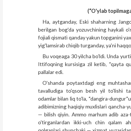
(“O'ylab topilmag
Ha, aytganday, Eski shaharning Jang
berilgan bog'da yozuvchining haykali o'
fojiali qismati qanday yakun topganini yaxs
yig'lamsirab chiqib turganday, ya'ni haqqo
Bu voqeaga 30 yilcha bo'ldi. Unda yurt
Ittifoqning kursisiga zil ketib, “qayta
pallalar edi.
O'shanda poytaxtdagi eng muhtasham
tavalludiga to'qson besh yil to'lishi 
odamlar bilan liq to'la, “dangira-dungur”
adibimizning haqiqiy muxlislari qancha-
— bilish qiyin. Ammo marhum adib aza-to'
o'tirganlardan ikki-uch chin qalam ah
qolganlari shunchaki — xizmat yuzasidan 