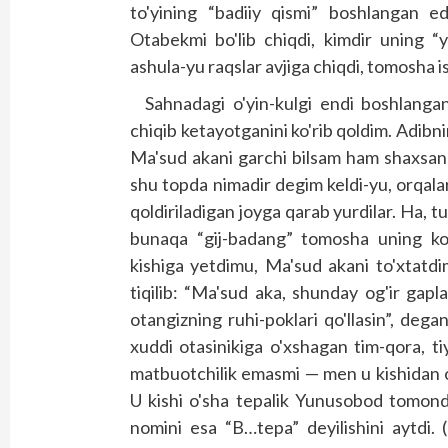
to'yining “badiiy qismi” boshlangan ed
Otabekmi bo'lib chiqdi, kimdir uning “y
ashula-yu raqs­lar avjiga chiqdi, tomosha 
Sahnadagi o'yin-kulgi endi boshlang
chiqib ketayotganini ko'rib qoldim. Adibni
Ma'sud akani garchi bilsam ham shaxsan 
shu topda nimadir degim keldi-yu, orqala
qoldiriladigan joyga qarab yurdilar. Ha, t
bunaqa “gij-badang” tomosha uning ko'
kishiga yetdimu, Ma'sud akani to'xtatdi
tiqilib: “Ma'sud aka, shunday og'ir gap
otangizning ruhi-poklari qo'llasin”, deg
xuddi otasinikiga o'xshagan tim-qora, ti
matbuotchilik emasmi — men u kishidan o
U kishi o'sha tepalik Yunusobod tomonda, 
nomini esa “B…tepa” deyilishini aytdi.