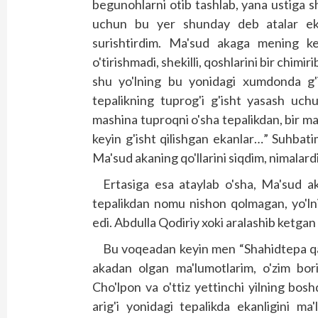
begunohlarni otib tashlab, yana ustiga s
uchun bu yer shunday deb atalar ekan
surishtirdim. Ma'sud akaga mening ke
o'tirishmadi, shekilli, qoshlarini bir chimir
shu yo'lning bu yonidagi xumdonda g'i
tepalikning tuprog'i g'isht yasash uch
mashina tuproqni o'sha tepalikdan, bir mas
keyin g'isht qilishgan ekanlar…” Suhbat
Ma'sud akaning qo'llarini siqdim, nimalardir
Ertasiga esa ataylab o'sha, Ma'sud a
tepalikdan nomu nishon qolmagan, yo'ln
edi. Abdulla Qodiriy xoki aralashib ketga
Bu voqeadan keyin men “Shahidtepa q
akadan olgan ma'lumotlarim, o'zim bori
Cho'lpon va o'ttiz yettinchi yilning bosh­
arig'i yonidagi tepalikda ekanligini ma