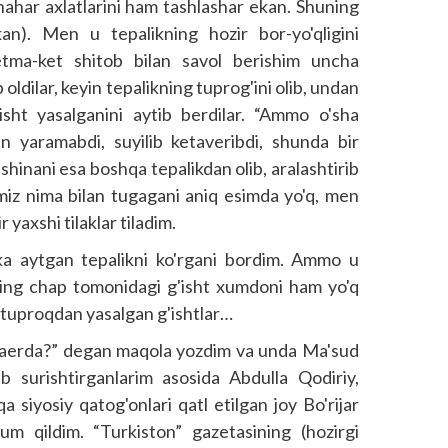
hahar axlatlarini ham tashlashar ekan. Shuning
). Men u tepalikning hozir bor-yo'qligini
tma-ket shitob bilan savol berishim uncha
ib oldilar, keyin tepalikning tuprog'ini olib, undan
sht yasalganini aytib berdilar. “Ammo o'sha
un yaramabdi, suyilib ketaveribdi, shunda bir
hinani esa bosh­qa tepalikdan olib, aralashtirib
imiz nima bilan tugagani aniq esimda yo'q, men
 yaxshi tilaklar tiladim.
ka aytgan tepalikni ko'rgani bordim. Ammo u
ing chap tomonidagi g'isht xumdoni ham yo'q
n tuproqdan yasalgan g'ishtlar…
aerda?” degan maqola yozdim va unda Ma'sud
b surishtirganlarim asosida Abdulla Qodiriy,
qa siyosiy qatog'onlari qatl etilgan joy Bo'rijar
'lum qildim. “Turkiston” gazetasining (hozirgi