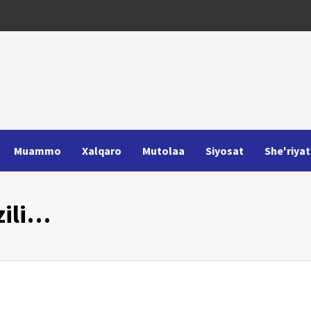
Muammo
Xalqaro
Mutolaa
Siyosat
She'riyat
zili…