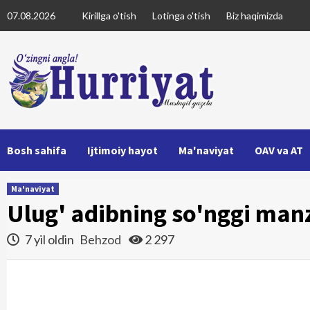
Skip
07.08.2026
Kirillga o'tish
Lotinga o'tish
Biz haqimizda
to
content
Bosh sahifa
Ijtimoiy hayot
Ma'naviyat
OAV va AT
Ma'naviyat
Ulug' adibning so'nggi man
7 yil oldin
Behzod
2 297