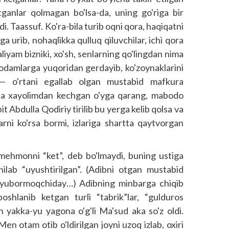
rtganlar qolmagan bo'lsa-da, uning go'riga bir
i. Taassuf. Ko'ra-bila turib oqni qora, haqiqatni
rga urib, nohaqlikka qulluq qiluvchilar, ichi qora
iyam bizniki, xo'sh, senlarning qo'lingdan nima
odamlarga yuqoridan gerda­yib, ko'zoynaklarini
i — o'rtani egallab olgan mustabid mafkura
pda xayolimdan kechgan o'yga qarang, mabodo
t Abdulla Qodiriy tirilib bu yerga kelib qolsa va
larni ko'rsa bormi, izlariga shartta qaytvorgan
n mehmonni “ket”, deb bo'lmaydi, buning ustiga
hilab “uyushtirilgan”. (Adibni otgan mustabid
” yubormoqchiday…) Adibning minbarga chiqib
boshlanib ketgan turli “tabrik”lar, “gulduros
 yakka-yu yagona o'g'li Ma'sud aka so'z oldi.
en otam otib o'ldirilgan joyni uzoq izlab, oxiri