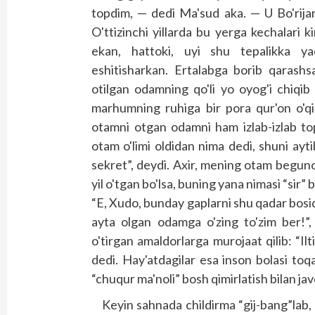
topdim, — dedi Ma'sud aka. — U Bo'rijar 
O'ttizinchi yillarda bu yerga kechalari kim
ekan, hattoki, uyi shu tepalikka ya
eshitisharkan. Ertalabga borib qarashsa
otilgan odamning qo'li yo oyog'i chiqib
marhumning ruhiga bir pora qur'on o'qi
otamni otgan odamni ham izlab-izlab to
otam o'limi oldidan nima dedi, shuni ayt
sekret”, deydi. Axir, mening otam begu
yil o'tgan bo'lsa, buning yana nimasi “sir” 
“E, Xudo, bunday gaplarni shu qadar bosiql
ayta olgan odamga o'zing to'zim ber!”,
o'tirgan amaldorlarga murojaat qilib: “Ilti
dedi. Hay'atdagilar esa inson bolasi toq
“chuqur ma'noli” bosh qimirlatish bilan javo
Keyin sahnada childirma “gij-bang”lab, 