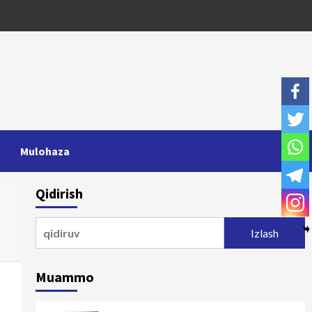
Mulohaza
Qidirish
Qidirshish:
Muammo