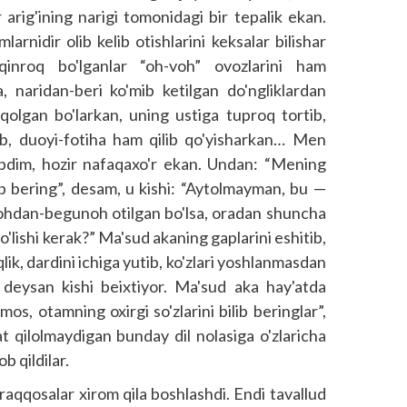
arig'ining narigi tomonidagi bir tepalik ekan.
larnidir olib kelib otishlarini keksalar bilishar
qinroq bo'lganlar “oh-voh” ovozlarini ham
, naridan-beri ko'mib ketilgan do'ngliklardan
 qolgan bo'larkan, uning ustiga tuproq tortib,
b, duoyi-fotiha ham qilib qo'yisharkan… Men
pdim, hozir nafaqaxo'r ekan. Undan: “Mening
ib bering”, desam, u kishi: “Aytolmayman, bu —
nohdan-begunoh otilgan bo'lsa, oradan shuncha
bo'lishi kerak?” Ma'sud akaning gaplarini eshitib,
ik, dardini ichiga yutib, ko'zlari yoshlanmasdan
 deysan kishi beixtiyor. Ma'sud aka hay'atda
mos, otamning oxirgi so'zlarini bilib beringlar”,
at qilolmaydigan bunday dil nolasiga o'zlaricha
b qildilar.
raqqosalar xirom qila boshlashdi. Endi tavallud