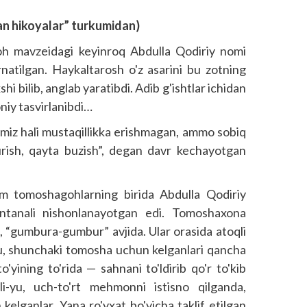
an hikoyalar” turkumidan)
oh mavzeidagi keyinroq Abdulla Qodiriy nomi
rnatilgan. Haykaltarosh o'z asarini bu zotning
hi bilib, anglab yaratibdi. Adib g'ishtlar ichidan
niy tasvirlanibdi…
imiz hali mustaqillikka erishmagan, ammo sobiq
 qurish, qayta buzish”, degan davr kechayotgan
 tomoshagohlarning birida Abdulla Qodiriy
tantanali nishonlanayotgan edi. Tomoshaxona
u, “gumbura-gumbur” avjida. Ular orasida atoqli
yu, shunchaki tomosha uchun kelganlari qancha
yining to'rida — sahnani to'ldirib qo'r to'kib
li-yu, uch-to'rt mehmonni istisno qilganda,
kelganlar. Yana ro'yxat bo'yicha taklif etilgan