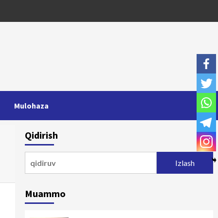
Mulohaza
Qidirish
Qidirshish:
Muammo