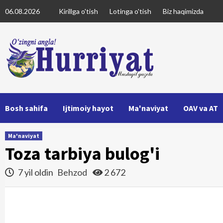
Skip
06.08.2026
Kirillga o'tish
Lotinga o'tish
Biz haqimizda
to
content
Bosh sahifa
Ijtimoiy hayot
Ma'naviyat
OAV va AT
Ma'naviyat
Toza tarbiya bulog'i
7 yil oldin
Behzod
2 672