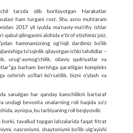
hil tarzda olib borilayotgan Harakatlar
asalasi ham turgani rost. Shu asno muhtaram
idan 2017 yil iyulda ma'naviy-ma'rifiy ishlar
i qabul qilinganini alohida e'tirof etishimiz joiz.
'pdan hammamizning og'riqli dardimiz bo'lib
lanishiga to'sqinlik qilayotgan ichki tahdidlar –
lik, urug'-aymog'chilik, oilaviy qadriyatlar va
olatlar”ga barham berishga qaratilgan kompleks
a oshirish yo'llari ko'rsatilib, bizni o'ylash va
a sanalgan har qanday kamchilikni bartaraf
va undagi bevosita onalarning roli haqida so'z
shida, ayniqsa, bu tarbiyaning roli beqiyosdir.
 borki, tavallud topgan lahzalarida faqat fitrat
niymi, nasroniymi, shaytoniymi bo'lib ulg'ayishi