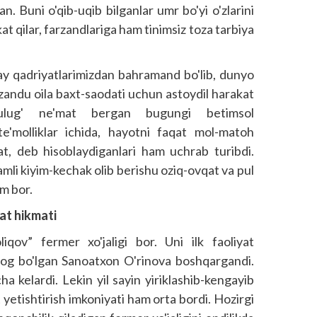
an. Buni o'qib-uqib bilganlar umr bo'yi o'zlarini
 qilar, farzandlariga ham tinimsiz toza tarbiya
ay qadriyatlarimizdan bahramand bo'lib, dunyo
rzandu oila baxt-saodati uchun astoydil harakat
y ulug' ne'mat bergan bugungi betimsol
te'molliklar ichida, hayotni faqat mol-matoh
at, deb hisoblaydiganlari ham uchrab turibdi.
mli kiyim-kechak olib berishu oziq-ovqat va pul
m bor.
at hikmati
iqov” fermer xo'jaligi bor. Uni ilk faoliyat
gog bo'lgan Sanoatxon O'rinova bosh­qargandi.
a kelardi. Lekin yil sayin yiriklashib-kengayib
yetishtirish imkoniyati ham orta bordi. Hozirgi