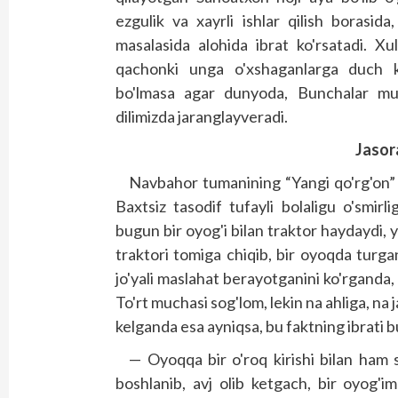
ezgulik va xayrli ishlar qilish borasida, 
masalasida alohida ibrat ko'rsatadi. Xull
qachonki unga o'xshaganlarga duch k
bo'lmasa agar dunyoda, Bunchalar muh
dilimizda jaranglayveradi.
Jasor
Navbahor tumanining “Yangi qo'rg'on” qis
Baxtsiz tasodif tufayli bolaligu o'smirl
bugun bir oyog'i bilan traktor haydaydi, 
traktori tomiga chiqib, bir oyoqda turga
jo'yali maslahat berayotganini ko'rganda, o
To'rt muchasi sog'lom, lekin na ahliga, n
kelganda esa ayniqsa, bu faktning ibrati b
— Oyoqqa bir o'roq kirishi bilan ham s
boshlanib, avj olib ketgach, bir oyog'i