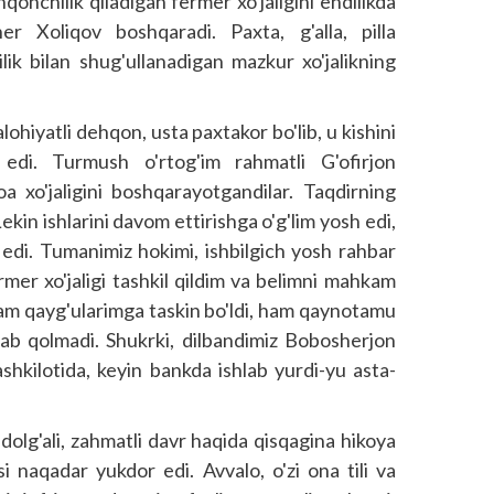
nchilik qiladigan fermer xo'jaligini endilikda
r Xoliqov boshqaradi. Paxta, g'alla, pilla
ilik bilan shug'ullanadigan mazkur xo'jalikning
hiyatli dehqon, usta paxtakor bo'lib, u kishini
edi. Turmush o'rtog'im rahmatli G'ofirjon
a xo'jaligini boshqarayotgandilar. Taqdirning
ekin ishlarini davom ettirishga o'g'lim yosh edi,
 edi. Tumanimiz hokimi, ishbilgich yosh rahbar
rmer xo'jaligi tashkil qildim va belimni mahkam
ham qayg'ularimga taskin bo'ldi, ham qaynotamu
xtab qolmadi. Shukrki, dilbandimiz Bobosherjon
ashkilotida, keyin bankda ishlab yurdi-yu asta-
dolg'ali, zahmatli davr haqida qisqagina hikoya
 naqadar yukdor edi. Avvalo, o'zi ona tili va