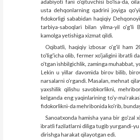
adabiyoti fani o'qituvchisi bo'lsa-da, oil
usta dehqonlarning qadrini joyiga qo'yi
fidokorligi sababidan haqiqiy Dehqonoy
tarbiya-saboqlari bilan yilma-yil o'g'
kamolga yetishiga xizmat qildi.
Oqibatli, haqiqiy izbosar o'g'il ham 2
to'lig'icha olib, fermer xo'jaligini ibratl
o'tgan ishbilgichlik, zaminga muhabbat, y
Lekin u yillar davomida birov bilib, bi
narsalarni o'rgandi. Masalan, mehnat qilay
yaxshilik qilishu savobkorlikni, mehrib
kelganda eng yaqinlarining to'y-ma'raka
fidokorlikni-da mehribonida ko'rib, bunday 
Sanoatxonda hamisha yana bir go'zal xi
ibratli fazilatlarni diliga tugib yurgandi-yu 
dirishga harakat qilayotgan edi.