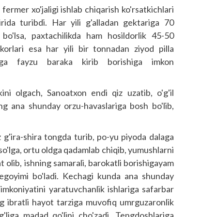
rmer xo'jaligi ishlab chiqarish ko'rsatkichlari
irida turibdi. Har yili g'alladan gektariga 70
bo'lsa, paxtachilikda ham hosildorlik 45-50
lakorlari esa har yili bir tonnadan ziyod pilla
oniga fayzu baraka kirib borishiga imkon
kini olgach, Sanoatxon endi qiz uzatib, o'g'il
ining ana shunday orzu-havaslariga bosh bo'lib,
'ira-shira tongda turib, po-yu piyoda dalaga
 so'lga, ortu oldga qadamlab chiqib, yumushlarni
t olib, ishning samarali, barokatli borishigayam
egoyi­mi bo'ladi. Kechagi kunda ana shunday
-imkoniyatini yaratuvchanlik ishlariga safarbar
ng ibratli hayot tarziga muvofiq umrguzaronlik
g'liga madad qo'lini cho'zadi. Teng­doshlariga