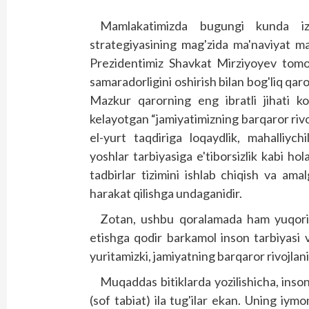
Mamlakatimizda bugungi kunda izc
strategiyasining mag'zida ma'naviyat m
Prezidentimiz Shavkat Mirziyoyev tomon
samaradorligini oshirish bilan bog'liq qaror
Mazkur qarorning eng ibratli jihati ko
kelayotgan “jamiyatimizning barqaror rivoj
el-yurt taqdiriga loqaydlik, mahalliychi
yoshlar tarbiyasiga e'tiborsizlik kabi h
tadbirlar tizimini ishlab chiqish va amalg
harakat qilishga undaganidir.
Zotan, ushbu qoralamada ham yuqorid
etishga qodir barkamol inson tarbiyasi 
yuritamizki, jamiyatning barqaror rivojlani
Muqaddas bitiklarda yozilishicha, inson
(sof tabiat) ila tug'ilar ekan. Uning iymo