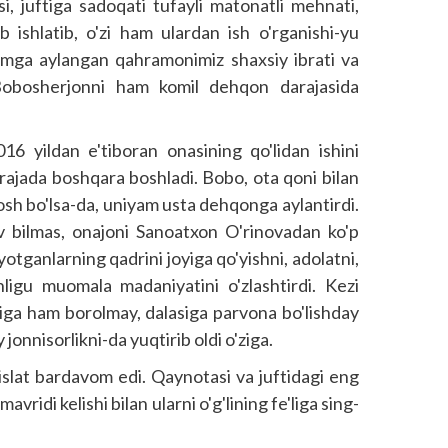
asi, juftiga sadoqati tufayli matonatli mehnati,
b ishlatib, o'zi ham ulardan ish o'rganishi-yu
imga aylangan qahramonimiz shaxsiy ibrati va
li Bobosherjonni ham komil deh­qon darajasida
016 yildan e'tiboran onasining qo'lidan ishini
i darajada boshqara boshladi. Bobo, ota qoni bilan
osh bo'lsa-da, uniyam usta dehqonga aylantirdi.
rov bilmas, onajoni Sanoatxon O'rinovadan ko'p
otganlarning qadrini joyiga qo'yishni, adolatni,
onligu muomala madaniyatini o'zlashtirdi. Kezi
siga ham borolmay, dalasiga parvona bo'lishday
jonnisorlikni-da yuqtirib oldi o'ziga.
slat bardavom edi. Qayno­tasi va juftidagi eng
mavridi kelishi bilan ularni o'g'lining fe'liga sing­