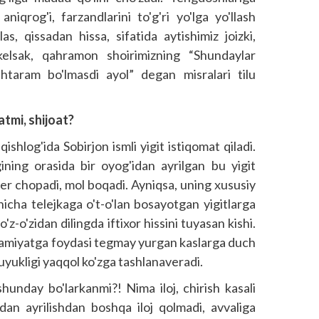
aniqrog'i, farzandlarini to'g'ri yo'lga yo'llash
as, qissadan hissa, sifatida aytishimiz joizki,
elsak, qahramon shoirimizning “Shundaylar
taram bo'lmasdi ayol” degan misralari tilu
atmi,
shijoat?
hlog'ida Sobirjon ism­li yigit istiqomat qiladi.
igining orasida bir oyog'idan ayrilgan bu yigit
yer chopadi, mol boqadi. Ayniqsa, uning xususiy
nicha telejkaga o't-o'lan bosayotgan yigitlarga
'z-o'zidan dilingda iftixor hissini tuyasan kishi.
a jamiyatga foydasi tegmay yurgan kaslarga duch
uyukligi yaqqol ko'zga tashlanaveradi.
hunday bo'larkanmi?! Nima iloj, chirish kasali
mdan ayrilishdan boshqa iloj qolmadi, avvaliga