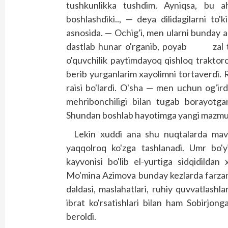
tushkunlikka tushdim. Ayniqsa, bu 
boshlashdiki.., — deya dilidagilarni to'
asnosida. — Ochig'i, men ularni bunday 
dast­lab hunar o'rganib, poyab zal ta'
o'quvchilik paytimdayoq qishloq traktorch
berib yurganlarim xayolimni tortaverdi. 
raisi bo'lardi. O'sha — men uchun og'i
mehribonchiligi bilan tugab borayotgan 
Shundan boshlab hayotimga yangi mazmu
Lekin xuddi ana shu nuqtalarda mav
yaqqolroq ko'zga tashlanadi. Umr bo'yi
kayvonisi bo'lib el-yurtiga sidqidildan
Mo'mina Azimova bunday kezlarda farzand
daldasi, maslahatlari, ruhiy quvvatlashlari
ibrat ko'rsatishlari bilan ham Sobirjonga
beroldi.