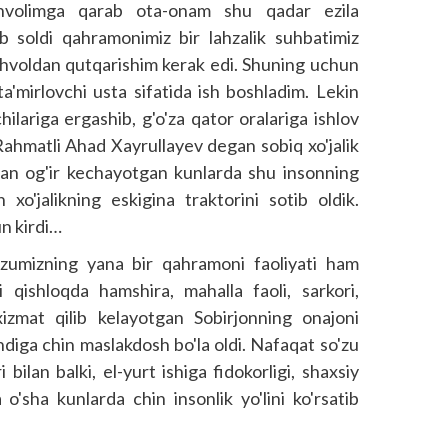
ahvolimga qarab ota-onam shu qadar ezila
kib soldi qahramonimiz bir lahzalik suhbatimiz
ahvoldan qutqarishim kerak edi. Shuning uchun
mirlovchi usta sifatida ish boshladim. Lekin
ilariga ergashib, g'o'za qator oralariga ishlov
Rahmatli Ahad Xayrullayev degan sobiq xo'jalik
rdan og'ir kechayotgan kunlarda shu insonning
xo'jalikning eskigina traktorini sotib oldik.
n kirdi…
zumizning yana bir qahramoni faoliyati ham
 qishloqda hamshira, mahalla faoli, sarkori,
 xizmat qilib kelayotgan Sobirjonning onajoni
iga chin maslakdosh bo'la oldi. Nafaqat so'zu
 bilan balki, el-yurt ishiga fidokorligi, shaxsiy
 o'sha kunlarda chin insonlik yo'lini ko'rsatib