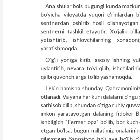
Ana shular bois bugungi kunda mazkur fe
bo'yicha viloyatda yuqori o'rinlardan b
sentnerdan oshirib hosil olishayotgan 
sentnerni tashkil etayotir. Xo'jalik pil
yetishtirib, ishlovchilarning xonad
yaratishmoqda.
O'g'li yoniga kirib, asosiy ishning yu
uylantirib, nevara to'yi qilib, ishchilar
qalbi quvonchlarga to'lib yashamoqda.
Lekin hamisha shunday. Qahramonimiz g
otlanadi. Va yana har kuni dalalarni o'ngu
sarhisob qilib, shundan o'ziga ruhiy quvva
imkon yaratayotgan dalaning fidokor B
ishbilgich “Fermer opa” bo'lib, bor kuch
etgan bo'lsa, bugun millatimiz onalarini
qilayotgan Sanoatxon hoji aya bo'lib o'