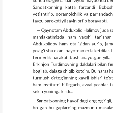
kunda 60 gektardan ziyod maydonda dehqo
Sanoatxonning katta farzandi Boboshe
yetishtirib, qoramolchilik va parrandach
fayzu barokoti yil sayin ortib borayapti.
— Qaynotam Abduxoliq Halimov juda salo
mamlakatimizda ham yaxshi tanishar 
Abduxoliqov ham ota izidan yurib, jamo
yozig'i shu ekan, hayotdan erta ketdilar. L
fermerlik harakati boshlanayotgan yillar
Erkinjon Turdimovning daldalari bilan fe
bog'lab, dalaga chiqib ketdim. Bu narsa 
turmush o'rtog'imning xayrli ishlari to'
ham institutni bitirgach, avval yoshlar t
sekin yonimga kirdi…
Sanoatxonning hayotidagi eng og'riqli, 
bo'lgan bu gaplarning mazmunu masalasi