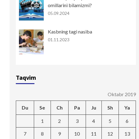
omillarini bilamizmi?
05.09.2024
Kasbning tagi nasiba
01.11.2023
Taqvim
Oktabr 2019
Du
Se
Ch
Pa
Ju
Sh
Ya
1
2
3
4
5
6
7
8
9
10
11
12
13