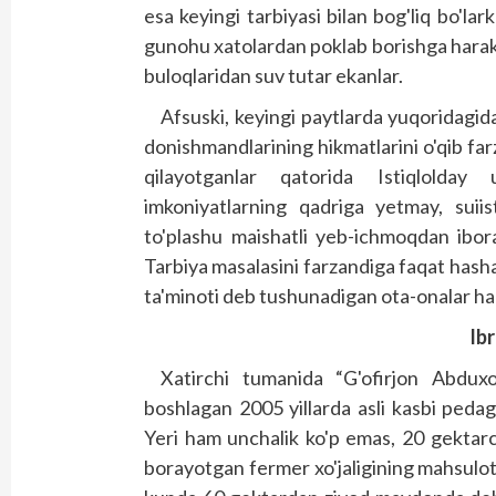
esa keyingi tarbiyasi bilan bog'liq bo'lark
gunohu xatolardan poklab borishga harakat
buloqlaridan suv tutar ekanlar.
Afsuski, keyingi paytlarda yuqoridagid
donishmandlarining hikmatlarini o'qib fa
qilayotganlar qatorida Istiqlolda
imkoniyatlarning qadriga yetmay, suiis
to'plashu maishatli yeb-ichmoqdan ibor
Tarbiya masalasini farzandiga faqat hasha
ta'minoti deb tushunadigan ota-onalar ha
Ibr
Xatirchi tumanida “G'ofirjon Abduxol
boshlagan 2005 yillarda asli kasbi peda
Yeri ham unchalik ko'p emas, 20 gektarch
borayotgan fermer xo'jaligining mahsulot 