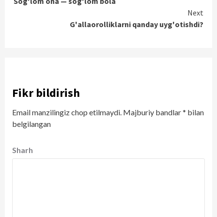
Sog'lom ona — sog'lom bola
Reading
Next
G'allaorolliklarni qanday uyg'otishdi?
Fikr bildirish
Email manzilingiz chop etilmaydi.
Majburiy bandlar
*
bilan
belgilangan
Sharh