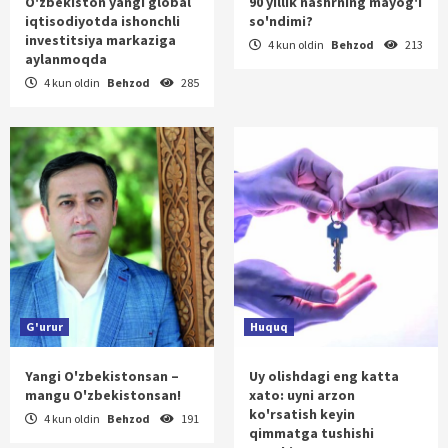
O'zbekiston yangi global
90 yillik nashrning mayog'i
iqtisodiyotda ishonchli
so'ndimi?
investitsiya markaziga
4 kun oldin
Behzod
213
aylanmoqda
4 kun oldin
Behzod
285
G'urur
Huquq
Yangi O'zbekistonsan –
Uy olishdagi eng katta
mangu O'zbekistonsan!
xato: uyni arzon
ko'rsatish keyin
4 kun oldin
Behzod
191
qimmatga tushishi