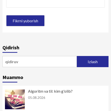
Qidirish
Qidirshish:
Muammo
Algoritm va til: kim g'olib?
05.08.2026