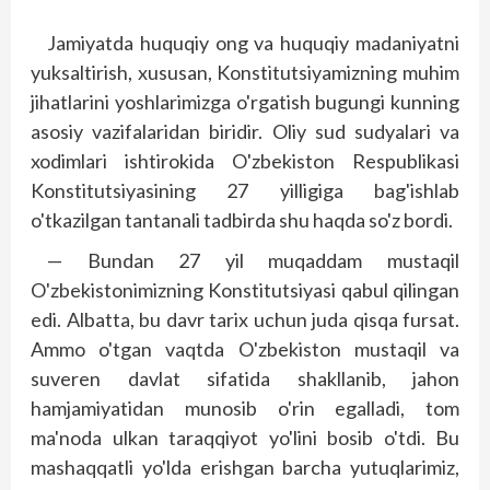
Jamiyatda huquqiy ong va huquqiy madaniyatni
yuksaltirish, xususan, Kons­titutsiyamizning muhim
jihatlarini yoshlarimizga o'rgatish bugungi kunning
asosiy vazifalaridan biridir. Oliy sud sudyalari va
xodimlari ishtirokida O'zbekiston Respublikasi
Konstitutsiyasining 27 yilligiga bag'ishlab
o'tkazilgan tantanali tadbirda shu haqda so'z bordi.
— Bundan 27 yil muqaddam mustaqil
O'zbekistonimizning Konstitutsiyasi qabul qilingan
edi. Albatta, bu davr tarix uchun juda qisqa fursat.
Ammo o'tgan vaqtda O'zbekiston mustaqil va
suveren davlat sifatida shakllanib, jahon
hamjamiya­tidan munosib o'rin egalladi, tom
ma'noda ulkan taraqqiyot yo'lini bosib o'tdi. Bu
mashaqqatli yo'lda erishgan barcha yutuqlarimiz,