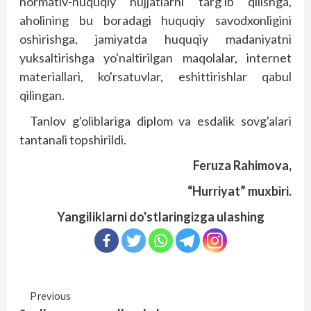
normativ-huquqiy hujjatlarni targ'ib qilishga,
aholining bu boradagi huquqiy savodxonligini
oshirishga, jamiyatda huquqiy madaniyatni
yuksaltirishga yo'naltirilgan maqolalar, internet
materiallari, ko'rsatuvlar, eshittirishlar qabul
qilingan.
Tanlov g'oliblariga diplom va esdalik sovg'alari
tantanali topshirildi.
Feruza Rahimova,
“Hurriyat” muxbiri.
Yangiliklarni do'stlaringizga ulashing
Continue
Previous