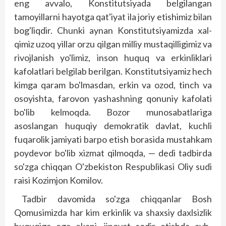
eng avvalo, Konstitutsiyada belgilangan
tamoyillarni hayotga qat'iyat ila joriy etishimiz bilan
bog'liqdir. Chunki aynan Konstitutsiyamizda xal­
qimiz uzoq yillar orzu qilgan milliy mustaqilligimiz va
rivojlanish yo'limiz, inson huquq va erkinliklari
kafolatlari belgilab berilgan. Konstitutsiyamiz hech
kimga qaram bo'lmasdan, erkin va ozod, tinch va
osoyishta, farovon yashashning qonuniy kafolati
bo'lib kelmoqda. Bozor munosabatlariga
asoslangan huquqiy demokratik davlat, kuchli
fuqarolik jamiyati barpo etish borasida mustahkam
poydevor bo'lib xizmat qilmoqda, — dedi tadbirda
so'zga chiqqan O'zbekiston Respublikasi Oliy sudi
raisi Kozimjon Komilov.
Tadbir davomida so'zga chiqqanlar Bosh
Qomusimizda har kim erkinlik va shaxsiy daxlsizlik