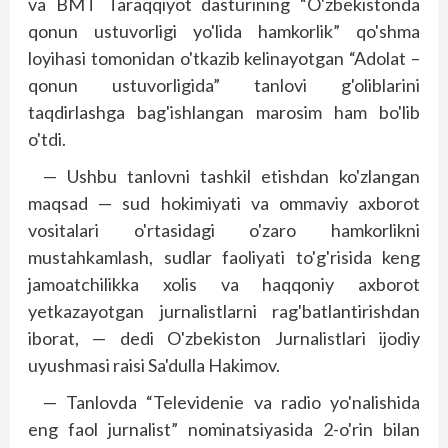
va BMT Taraqqiyot dasturining “O'zbekistonda
qonun ustuvorligi yo'lida hamkorlik” qo'shma
loyihasi tomonidan o'tkazib kelinayotgan “Adolat –
qonun ustuvorligida” tanlovi g'oliblarini
taqdirlashga bag'ishlangan marosim ham bo'lib
o'tdi.
— Ushbu tanlovni tashkil etishdan ko'zlangan
maqsad — sud hokimiyati va ommaviy axborot
vositalari o'rtasidagi o'zaro hamkorlikni
mustahkamlash, sudlar faoliyati to'g'risida keng
jamoatchilikka xolis va haqqoniy axborot
yetkazayotgan jurnalistlarni rag'batlantirishdan
iborat, — dedi O'zbekiston Jurnalistlari ijodiy
uyushmasi raisi Sa'dulla Hakimov.
— Tanlovda “Televidenie va radio yo'nalishida
eng faol jurnalist” nominatsiyasida 2-o'rin bilan