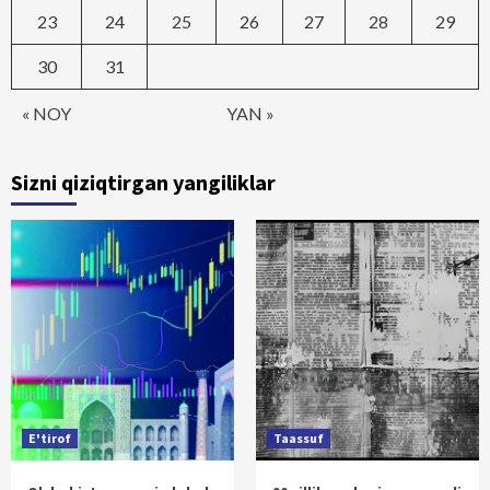
23
24
25
26
27
28
29
30
31
« NOY
YAN »
Sizni qiziqtirgan yangiliklar
E'tirof
Taassuf