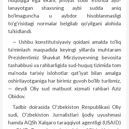
huquqiga ega ekani, jinoyat sodir etishda ayb­
lanayotgan shaxsning aybi sudda aniq
bo'lmaguncha u aybdor hisoblanmasligi
to'g'risidagi normalar belgilab qo'yilgani alohida
ta'kidlandi.
— Ushbu konstitutsiyaviy qoidani amalda to'liq
ta'minlash maqsadida keyingi yillarda muhtaram
Prezidentimiz Shavkat Mirziyoyevning bevosita
tashabbusi va rahbarligida sud-huquq tizimida tom
ma'noda tarixiy islohotlar qat'iyat bilan amalga
oshirilayotganiga har birimiz guvoh bo'lib turibmiz,
— deydi Oliy sud matbuot xizmati rahbari Aziz
Obidov.
Tadbir doirasida O'zbekiston Respublikasi Oliy
sudi, O'zbekiston Jurnalistlari ijodiy uyushmasi
hamda AQSh Xalqaro taraqqiyot agentligi (USAID)