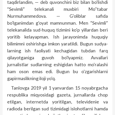
taqdirlandim, — deb quvonchini biz bilan bo'lishdi
“Sevimli” telekanali muxbiri Mo''tabar
Nurmuhammedova. — G'oliblar safida
bo'lganimdan g'oyat mamnunman. Men “Sevimli”
telekanalida sud-huquq tizimini ko'p yillardan beri
yoritib kelayapman. Ish jarayonimda huquqiy
bilimimni oshirishga imkon yaratildi. Bugun sudya­
larning ish faoliyati kechagidan tubdan farq
qilayotganiga guvoh bo'lyapmiz. Avvallari
jurnalistlar sudlarning eshigidan hatto mo'ralashi
ham oson emas edi. Bugun bu o'zgarishlarni
gapirmaslikning iloji yo'q.
Tanlovga 2019 yil 1 yanvardan 15 noyabrgacha
respublika miqyosidagi gazeta, jurnallarda chop
etilgan, internetda yoritilgan, televidenie va
radioda berilgan sud tizimidagi islohotlarni hamda