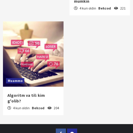
mumkin
4 kun oldin
Behzod
221
Muammo
Algoritm va til: kim
g'olib?
4 kun oldin
Behzod
204