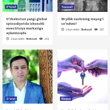
E'tirof
Taassuf
O'zbekiston yangi global
90 yillik nashrning mayog'i
iqtisodiyotda ishonchli
so'ndimi?
investitsiya markaziga
2 kun oldin
Behzod
167
aylanmoqda
2 kun oldin
Behzod
215
G'urur
Huquq