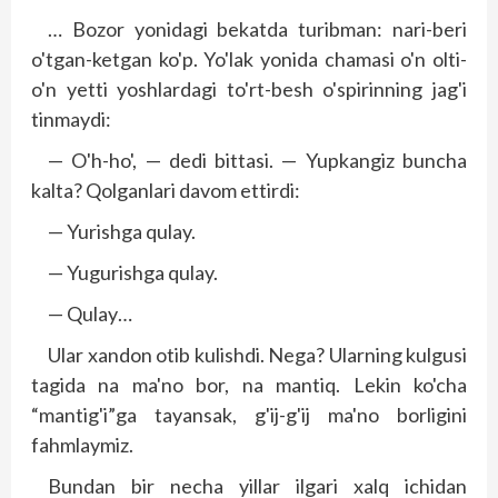
… Bozor yonidagi bekatda turibman: nari-beri
o'tgan-ketgan ko'p. Yo'lak yonida chamasi o'n olti-
o'n yetti yoshlardagi to'rt-besh o'spirinning jag'i
tinmaydi:
— O'h-ho', — dedi bittasi. — Yupkangiz buncha
kalta? Qolganlari davom ettirdi:
— Yurishga qulay.
— Yugurishga qulay.
— Qulay…
Ular xandon otib kulishdi. Nega? Ularning kulgusi
tagida na ma'no bor, na mantiq. Lekin ko'cha
“mantig'i”ga tayansak, g'ij-g'ij ma'no borligini
fahmlaymiz.
Bundan bir necha yillar ilgari xalq ichidan