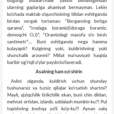
bugungi bolalarchalik yaxshi bilmasligimdan
ularning gaplariga ahamiyat bermayman. Lekin
ko'chada maktab o'quvchisining tilidan eshitganda
birdan sergak tortaman: “Berganning betiga
qarama”, “Irodaga boramiz(Idoraga boramiz,
demoqchi O.J)”, “Oramizdagi masofa o'n besh
santimetr”… Buni eshitganda nega hamma
kulayapti? Kulgining yuki, kuldirishning yuki
shunchalik arzonmi? Millat ma'naviyati haqida
baribir og'riqli o'ylar paydo bo'laveradi.
Asalning ham ozi shirin
Aslini olganda, kuldirish uchun shunday
tushunarsiz va tuzsiz qiliqlar ko'rsatish shartmi?
Mayli, qiziqchilik tirikchilik ekan, buni chin dildan,
mehnat ortidan, izlanib, uddalash mumkin-ku?! Pul
topishning boshqa yo'li ko'p-ku?! Aynan xalq