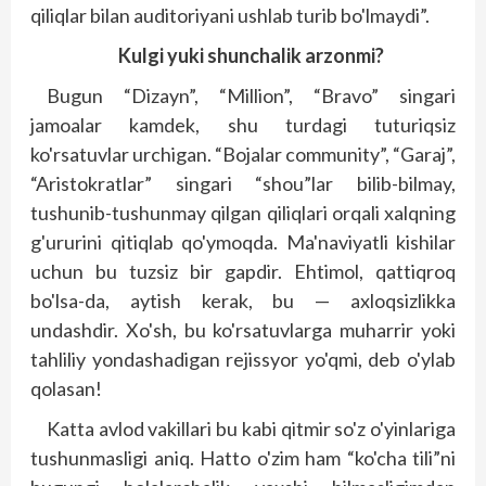
qiliqlar bilan auditoriyani ushlab turib bo'lmaydi”.
Kulgi yuki shunchalik arzonmi?
Bugun “Dizayn”, “Million”, “Bravo” singari
jamoalar kamdek, shu turdagi tuturiqsiz
ko'rsatuvlar urchigan. “Bojalar community”, “Garaj”,
“Aristokratlar” singari “shou”lar bilib-bilmay,
tushunib-tushunmay qilgan qiliqlari orqali xalq­ning
g'ururini qitiqlab qo'ymoqda. Ma'naviyatli kishilar
uchun bu tuzsiz bir gapdir. Ehtimol, qattiqroq
bo'lsa-da, aytish kerak, bu — axloqsizlikka
undashdir. Xo'sh, bu ko'rsatuvlarga muharrir yoki
tahliliy yondashadigan rejissyor yo'qmi, deb o'ylab
qolasan!
Katta avlod vakillari bu kabi qitmir so'z o'yinlariga
tushunmasligi aniq. Hatto o'zim ham “ko'cha tili”ni