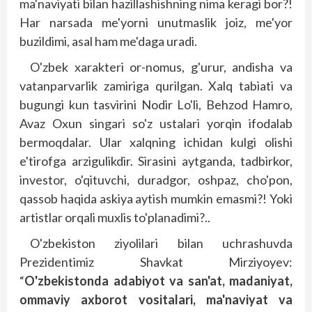
ma'naviyati bilan hazillashishning nima keragi bor?!
Har narsada me'yor­ni unutmaslik joiz, me'yor
buzildimi, asal ham me'daga uradi.
O'zbek xarakteri or-nomus, g'urur, andisha va
vatanparvarlik zamiriga qurilgan. Xalq tabiati va
bugungi kun tasvirini Nodir Lo'li, Behzod Hamro,
Avaz Oxun singari so'z ustalari yorqin ifodalab
bermoqdalar. Ular xalq­ning ichidan kulgi olishi
e'tirofga arzigulikdir. Sirasini aytganda, tadbirkor,
investor, o'qi­tuvchi, duradgor, oshpaz, cho'pon,
qassob haqida askiya aytish mumkin emasmi?! Yoki
artistlar orqali muxlis to'planadimi?..
O'zbekiston ziyolilari bilan uchrashuvda
Prezidentimiz Shavkat Mirziyoyev:
“
O'zbekistonda adabiyot va san'at, madaniyat,
ommaviy axborot vositalari, ma'naviyat va