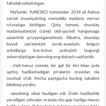
fahmlab ishlatishgan.
Ma'lumki, YuNESKO tomonidan 2014 yil Askiya
san'ati insoniyatning nomoddiy madaniy merosi
ro'yxatiga kiritilgan. Qiziq tomoni, shunday
madaniyatimizni o'zimiz oldi-qochdi hangomaga
aylantirib qo'yayotgandekmiz. Albatta, shunday
buyuk san'atimizni asrab-avaylash, kelgusi
avlodlarga bus-butun yetkazish bugungi
axborotlashgan davrning eng dolzarb vazifasidir.
…Hali-hanuz esimda, bir gal bir biri bilan juda
qattiq hazillashadigan jo'ralarim orasidan ola
mushuk o'tdi. Ancha paytgacha buning sababini
bilolmay yurdim.
Jamolning oilasi buzilgan edi. Doim hazillashib
yuradigan oshnalar orasida shu gap hazilga mavzu