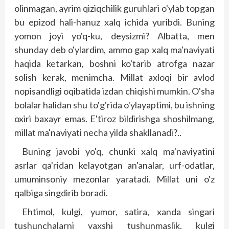
olinmagan, ayrim qiziqchilik guruhlari o'ylab topgan
bu epizod hali-hanuz xalq ichida yuribdi. Buning
yomon joyi yo'q-ku, deysizmi? Albatta, men
shunday deb o'ylardim, ammo gap xalq ma'naviyati
haqida ketarkan, boshni ko'tarib atrofga nazar
solish kerak, menimcha. Millat axloqi bir avlod
nopisandligi oqibatida izdan chiqishi mumkin. O'sha
bolalar halidan shu to'g'rida o'ylayaptimi, bu ishning
oxiri baxayr emas. E'tiroz bildirishga shoshilmang,
millat ma'naviyati necha yilda shakl­lanadi?..
Buning javobi yo'q, chunki xalq ma'naviyatini
asrlar qa'ridan kelayotgan an'analar, urf-odatlar,
umuminsoniy mezonlar yaratadi. Millat uni o'z
qalbiga singdirib boradi.
Ehtimol, kulgi, yumor, satira, xanda singari
tushunchalarni yaxshi tushunmaslik, kulgi