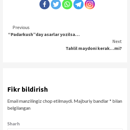
Continue
Previous
“Padarkush”day asarlar yozilsa…
Reading
Next
Tahlil maydoni kerak…mi?
Fikr bildirish
Email manzilingiz chop etilmaydi.
Majburiy bandlar
*
bilan
belgilangan
Sharh