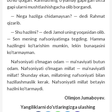
bo'lib qolgan. Rahmatning o'ylamay gapirgan bitta
gapi ularni mushtlashishgacha olib borgandi.
— Nega hazilga chidamaysan? — dedi Rahmat
qizarib.
— Shu hazilmi? — dedi Jamol uning yoqasidan olib.
— Sen mening nafsoniyatimga tegding. Hamma
haziling­ni ko'tarishim mumkin, lekin bunaqasini
ko'tarmayman.
Nafsoniyati o'lmagan odam — ma'naviyati butun
odam. Nafsoniyati o'lmagan millat — ma'naviyatli
millat! Shunday ekan, millatning nafsoniyati bilan
hazillashmaslik kerak. Nafsoniyatli millat betayin
hazilni ko'tarmaydi.
Olimjon Jumaboyev.
Yangiliklarni do'stlaringizga ulashing