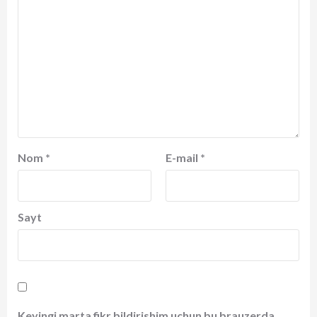
Nom
*
E-mail
*
Sayt
Keyingi marta fikr bildirishim uchun bu brauzerda