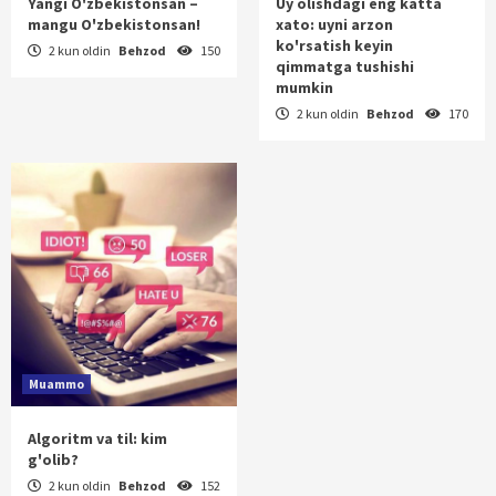
Yangi O'zbekistonsan –
Uy olishdagi eng katta
mangu O'zbekistonsan!
xato: uyni arzon
ko'rsatish keyin
2 kun oldin
Behzod
150
qimmatga tushishi
mumkin
2 kun oldin
Behzod
170
Muammo
Algoritm va til: kim
g'olib?
2 kun oldin
Behzod
152