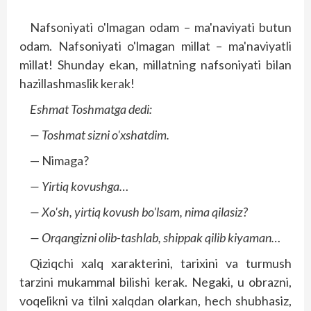
Nafsoniyati o'lmagan odam – ma'naviyati butun
odam. Nafsoniyati o'lmagan millat – ma'naviyatli
millat! Shunday ekan, millatning nafsoniyati bilan
hazillashmaslik kerak!
Eshmat Toshmatga dedi:
— Toshmat sizni o'xshatdim.
— Nimaga?
— Yirtiq kovushga…
— Xo'sh, yirtiq kovush bo'lsam, nima qilasiz?
— Orqangizni olib-tashlab, shippak qilib kiyaman…
Qiziqchi xalq xarakterini, tarixini va turmush
tarzini mukammal bilishi kerak. Negaki, u obrazni,
voqelikni va tilni xalqdan olarkan, hech shubhasiz,