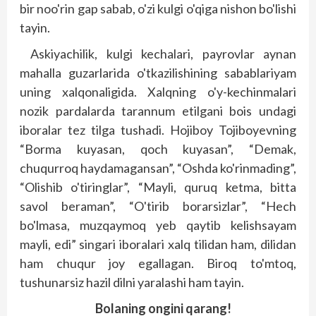
bir noo'rin gap sabab, o'zi kulgi o'qiga nishon bo'lishi
tayin.
Askiyachilik, kulgi kechalari, payrovlar aynan
mahalla guzarlarida o'tkazilishining sabablariyam
uning xal­qonaligida. Xalq­ning o'y-kechinmalari
nozik pardalarda tarannum etilgani bois undagi
iboralar tez tilga tushadi. Hojiboy Tojiboyevning
“Borma kuyasan, qoch kuyasan”, “Demak,
chuqurroq haydamagansan”, “Oshda ko'rinmading”,
“Olishib o'tiringlar”, “Mayli, quruq ketma, bitta
savol beraman”, “O'tirib borarsizlar”, “Hech
bo'lmasa, muzqaymoq yeb qaytib kelishsayam
mayli, edi” singari iboralari xalq tilidan ham, dilidan
ham chuqur joy egallagan. Biroq to'mtoq,
tushunarsiz hazil dilni yaralashi ham tayin.
Bolaning ongini qarang!