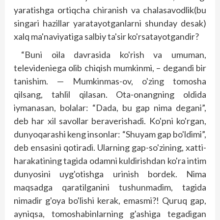
yaratishga ortiqcha chiranish va chalasavodlik(bu
singari hazillar yaratayotganlarni shunday desak)
xalq ma'naviyatiga salbiy ta'sir ko'rsatayotgandir?
“Buni oila davrasida ko'rish va umuman,
televideniega olib chiqish mumkinmi, – degandi bir
tanishim. — Mumkinmas-ov, o'zing tomosha
qilsang, tahlil qilasan. Ota-onangning oldida
iymanasan, bolalar: “Dada, bu gap nima degani”,
deb har xil savollar beraverishadi. Ko'pni ko'rgan,
dunyoqarashi keng insonlar: “Shuyam gap bo'ldimi”,
deb ensasini qotiradi. Ularning gap-so'zining, xatti-
harakatining tagida odamni kuldirishdan ko'ra intim
dunyosini uyg'otishga urinish bordek. Nima
maqsadga qaratilganini tushunmadim, tagida
nimadir g'oya bo'lishi kerak, emasmi?! Quruq gap,
ayniqsa, tomoshabinlarning g'ashiga tegadigan