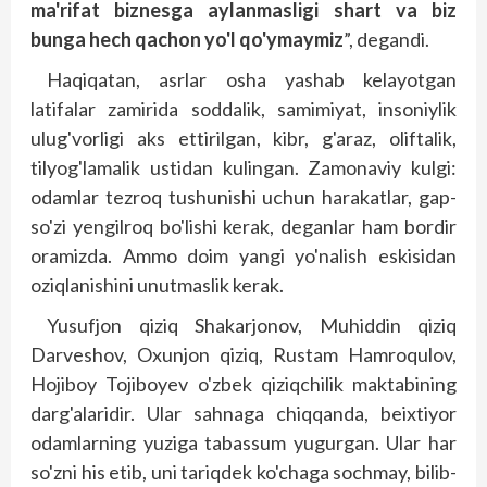
ma'rifat biznesga aylanmasligi shart va biz
bunga hech qachon yo'l qo'ymaymiz
”, degandi.
Haqiqatan, asrlar osha yashab kelayotgan
latifalar zamirida soddalik, samimiyat, insoniylik
ulug'vorligi aks ettirilgan, kibr, g'araz, oliftalik,
tilyog'lamalik ustidan kulingan. Zamonaviy kulgi:
odamlar tezroq tushunishi uchun harakatlar, gap-
so'zi yengilroq bo'lishi kerak, deganlar ham bordir
oramizda. Ammo doim yangi yo'nalish eskisidan
oziqlanishini unutmaslik kerak.
Yusufjon qiziq Shakarjonov, Muhiddin qiziq
Darveshov, Oxunjon qiziq, Rustam Hamroqulov,
Hojiboy Tojiboyev o'zbek qiziqchilik maktabining
darg'alaridir. Ular sahnaga chiqqanda, beixtiyor
odamlarning yuziga tabassum yugurgan. Ular har
so'zni his etib, uni tariqdek ko'chaga sochmay, bilib-