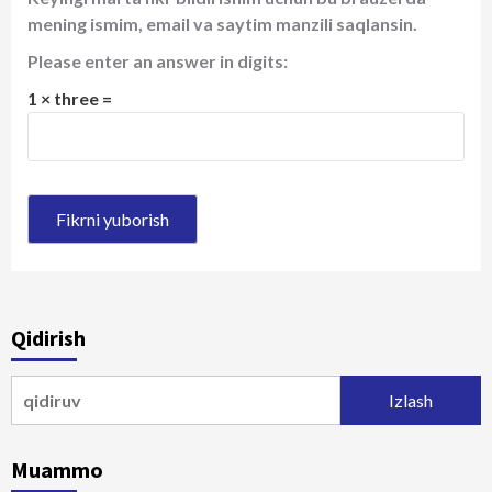
mening ismim, email va saytim manzili saqlansin.
Please enter an answer in digits:
1 × three =
Qidirish
Qidirshish:
Muammo