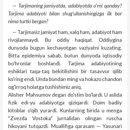
— Tarjimaning jamiyatda, adabiyotda o'rni qanday?
Tarjima adabiyoti bilan shug'ullanishingizga ilk bor
nima turtki bergan?
— Tarjimasiz jamiyat ham, xalq ham, adabiyot ham
rivojlanmaydi. Bu oddiy haqiqat. Oddiygina
dunyoda bugun kechayotgan vaziyatni kuzating.
Bitta epidemiya sabab, butun dunyoda iqtisodiy
bo'hronlar boshlandi. Tarjima adabiyotining
eshiklari taqa-taq bekitilishini bir tasavvur qilib
ko'ring endi. Unda bundan ming va hokazo chandon
og'irroq holatga tushishimiz aniq.
Alisher Mahsumov degan do'stim bo'lardi. U aslida
fizik edi-yu adabiyotga qiziqardi. Doim badiiy
kitoblar o'qib yurardi. Kunlarning birida u menga
“Zvezda Vostoka” jurnalidan olingan ruscha
hikoyani tutqazdi. Muallifiga qarasam — Yasunari