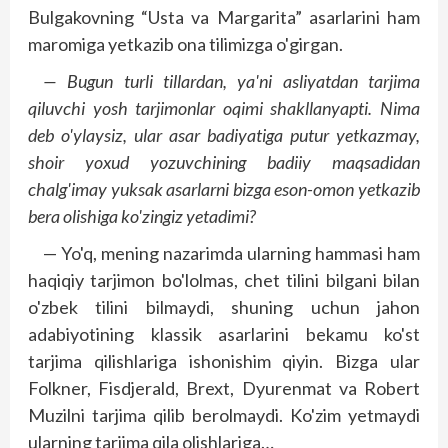
Bulgakovning “Usta va Margarita” asarlarini ham
maromiga yetkazib ona tilimizga o'girgan.
— Bugun turli tillardan, ya'ni asliyatdan tarjima
qiluvchi yosh tarjimonlar oqimi shakllanyapti. Nima
deb o'ylaysiz, ular asar badiyatiga putur yetkazmay,
shoir yoxud yozuvchining badiiy maqsadidan
chalg'imay yuksak asarlarni bizga eson-omon yetkazib
bera olishiga ko'zingiz yetadimi?
— Yo'q, mening nazarimda ularning hammasi ham
haqiqiy tarjimon bo'lolmas, chet tilini bilgani bilan
o'zbek tilini bilmaydi, shuning uchun jahon
adabiyotining klassik asarlarini bekamu ko'st
tarjima qilishlariga ishonishim qiyin. Bizga ular
Folkner, Fisdjerald, Brext, Dyurenmat va Robert
Muzilni tarjima qilib berolmaydi. Ko'zim yetmaydi
ularning tarjima qila olishlariga…