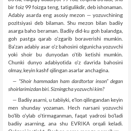
bir foiz 99 foizga teng, tatigulikdir, deb ishonaman.
Adabiy asarda eng asosiy mezon — yozuvchining
pozitsiyasi deb bilaman. Shu mezon bilan badiiy
asarga baho beraman. Badiiy did-ku goh baland­­ga,
goh pastga qarab o'zgarib boraverishi mumkin.
Ba'zan adabiy asar o'z bahosini olgunicha yozuvchi
yoki shoir bu dunyodan o'tib ketishi mumkin.
Chunki dunyo adabiyotida o'z davrida bahosini
olmay, keyin kashf qilingan asarlar anchagina.
— “Shoir hammadan ham dardtortar inson” degan
shoirlarimizdan biri. Sizningcha yozuvchi kim?
— Badiiy asarni, u tabiiyki, e'lon qilingandan keyin
men shunday yozaman. Hech narsani yozuvchi
bo'lib o'ylab o'tirmaganman, faqat yadrosi bo'ladi
badiiy asarning, ana shu EVRIKA orqali keladi.