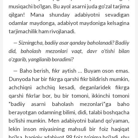
musiqachi bo'lgan. Bu ayol asarni juda go'zal tarjima
qilgan! Mana shunday adabiyotni sevadigan
odamlar maydonga, adabiyot maydoniga kelsagina
tarjimachilik ham ri­vojlanadi.
— Sizningcha, badiiy asar qanday baholanadi? Badiiy
did, baholash mezonlari vaqt, davr o'tishi bilan
o'zgarib, yangilanib boradimi?
— Baho berish, fikr aytish … Buyam oson emas.
Dunyoda har bir fikr­­ga qarshi fikr bildirish mumkin,
achchiqni achchiq kesadi, deganlaridek fikrga
qarshi fikrlar bor, bu bir tomoni, ikkinchi tomoni
“badiiy asarni baholash mezonlari”ga baho
berayotgan odamning bilimi, didi, talabi boshqacha
bo'lishi mumkin. Men adabiyotni baland qo'yaman,
lekin inson miyasining mahsuli bir foiz haqiqat
bo'lsa, haqiqiy adabiyot 99 foiz to'qima bo'ladi, shu