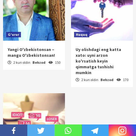
G'urur
Huquq
Yangi O'zbekistonsan –
Uy olishdagi eng katta
mangu O'zbekistonsan!
xato: uyni arzon
ko'rsatish keyin
2 kun oldin
Behzod
150
qimmatga tushishi
mumkin
2 kun oldin
Behzod
170