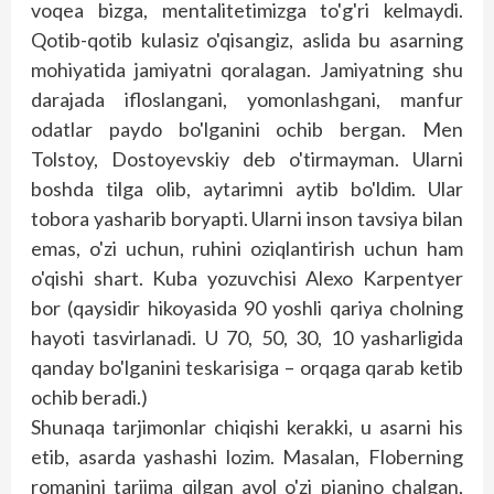
voqea bizga, mentalitetimizga to'g'ri kelmaydi.
Qotib-qotib kulasiz o'qisangiz, aslida bu asarning
mohiyatida jamiyatni qoralagan. Jamiyatning shu
darajada ifloslangani, yomonlashgani, manfur
odatlar paydo bo'lganini ochib bergan. Men
Tolstoy, Dos­toyevskiy deb o'tirmayman. Ularni
boshda tilga olib, aytarimni aytib bo'ldim. Ular
tobora yasharib boryapti. Ularni inson tavsiya bilan
emas, o'zi uchun, ruhini oziqlantirish uchun ham
o'qishi shart. Kuba yozuvchisi Alexo Karpentyer
bor (qaysidir hikoyasida 90 yoshli qariya cholning
hayoti tasvirlanadi. U 70, 50, 30, 10 yasharligida
qanday bo'lganini tes­karisiga – orqaga qarab ketib
ochib beradi.)
Shunaqa tarjimonlar chiqishi kerakki, u asarni his
etib, asarda yashashi lozim. Masalan, Floberning
romanini tarjima qilgan ayol o'zi pia­nino chalgan,