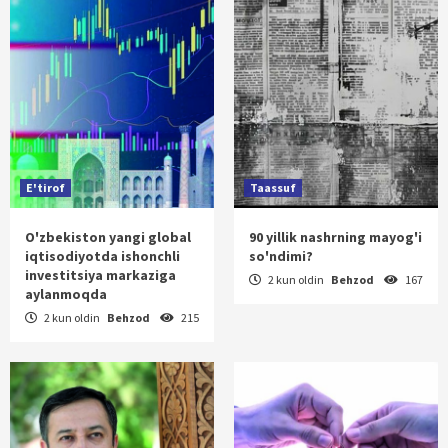
E'tirof
Taassuf
O'zbekiston yangi global
90 yillik nashrning mayog'i
iqtisodiyotda ishonchli
so'ndimi?
investitsiya markaziga
2 kun oldin
Behzod
167
aylanmoqda
2 kun oldin
Behzod
215