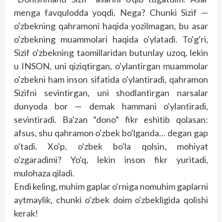
menga favqulodda yoqdi. Nega? Chunki Sizif —
o'zbekning qahramoni haqida yozilmagan, bu asar
o'zbekning muammolari haqida o'ylatadi. To'g'ri,
Sizif o'zbekning taomillaridan butunlay uzoq, lekin
u INSON, uni qiziqtirgan, o'ylantirgan muammolar
o'zbekni ham inson sifatida o'ylantiradi, qahramon
Sizifni sevintirgan, uni shodlantirgan narsalar
dunyoda bor — demak hammani o'ylantiradi,
sevintiradi. Ba'zan “dono” fikr eshitib qolasan:
afsus, shu qahramon o'zbek bo'lganda… degan gap
o'tadi. Xo'p, o'zbek bo'la qolsin, mohiyat
o'zgaradimi? Yo'q, lekin inson fikr yuritadi,
mulohaza qiladi.
Endi keling, muhim gaplar o'rniga nomuhim gaplarni
aytmaylik, chunki o'zbek doim o'zbekligida qolishi
kerak!