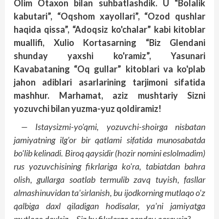
Olim Otaxon bilan suhbatlashdik. U “Bolalik
kabutari”, “Oqshom xayollari”, “Ozod qushlar
haqida qissa”, “Adoqsiz ko'chalar” kabi kitoblar
muallifi, Xulio Kortasarning “Biz Glendani
shunday yaxshi ko'ramiz”, Yasunari
Kavabataning “Oq gullar” kitoblari va ko'plab
jahon adiblari asarlarining tarjimoni sifatida
mashhur. Marhamat, aziz mushtariy Sizni
yozuvchi bilan yuzma-yuz qoldiramiz!
— Istaysizmi-yo'qmi, yozuvchi-shoirga nisbatan
jamiyatning ilg'or bir qatlami sifatida munosabatda
bo'lib kelinadi. Biroq qaysidir (hozir nomini eslolmadim)
rus yozuvchisining fikrlariga ko'ra, tabiatdan bahra
olish, gullarga soatlab termulib zavq tuyish, fasllar
almashinuvidan ta'sirlanish, bu ijodkorning mutlaqo o'z
qalbiga daxl qiladigan hodisalar, ya'ni jamiyatga