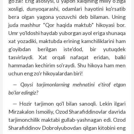
go'zal! Eng asosiysi, u yapon xalqining milliy o'ziga
xosligi, dunyoqarashi, odamlari hayotini ko'rsatib
bera olgan yagona yozuvchi deb bilaman. Uning
juda mashhur “Qor haqida maktub” hikoyasi bor.
Umr yo'ldoshi haydab yuborgan ayol eriga shunaqa
xat yozadiki, maktubda erining kamchiliklarini ham
g'oyibdan berilgan iste'dod, bir yutuqdek
tasvirlaydi. Xat orqali nafaqat eridan, balki
hammadan kechirim so'raydi. Shu hikoya ham men
uchun eng zo'r hikoyalardan biri!
— Qaysi tarjimonlarning mehnatini e'tirof etgan
bo'lar edingiz?
— Hozir tarjimon qo'l bilan sanoqli. Lekin ilgari
Mirzakalon Is­moiliy, Ozod Sharafiddinovlar davrida
tarjimonchilik maktabi gullab-yashnagan edi. Ozod
Sharafiddinov Dobrolyubovdan qilgan kitobini eng