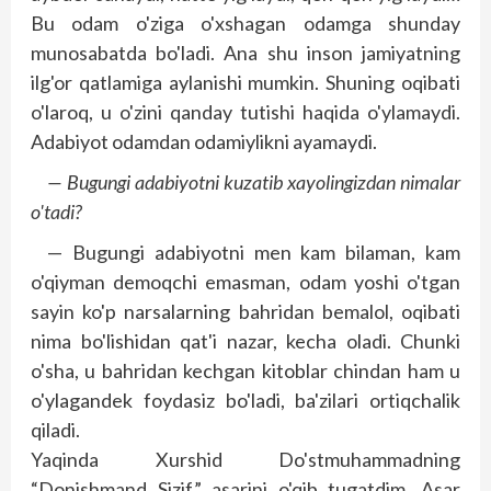
Bu odam o'ziga o'xshagan odamga shunday
munosabatda bo'ladi. Ana shu inson jamiyatning
ilg'or qatlamiga aylanishi mumkin. Shuning oqibati
o'laroq, u o'zini qanday tutishi haqida o'ylamaydi.
Adabiyot odamdan odamiylikni ayamaydi.
— Bugungi adabiyotni kuzatib xayolingizdan nimalar
o'tadi?
— Bugungi adabiyotni men kam bilaman, kam
o'qiyman demoqchi emasman, odam yoshi o'tgan
sayin ko'p narsalarning bahridan bemalol, oqibati
nima bo'lishidan qat'i nazar, kecha oladi. Chunki
o'sha, u bahridan kechgan kitoblar chindan ham u
o'ylagandek foydasiz bo'ladi, ba'zilari ortiqchalik
qiladi.
Yaqinda Xurshid Do'stmuhammadning
“Donishmand Sizif” asarini o'qib tugatdim. Asar