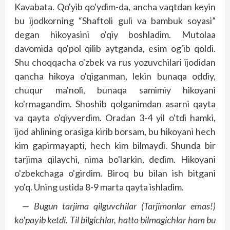
Kavabata. Qo'yib qo'ydim-da, ancha vaqtdan keyin
bu ijodkorning “Shaftoli guli va bambuk soyasi”
degan hikoyasini o'qiy boshladim. Mutolaa
davomida qo'pol qilib aytganda, esim og'ib qoldi.
Shu choqqacha o'zbek va rus yozuvchilari ijodidan
qancha hikoya o'qiganman, lekin bunaqa oddiy,
chuqur ma'noli, bunaqa samimiy hikoyani
ko'rmagandim. Shoshib qolganimdan asarni qayta
va qayta o'qiyverdim. Oradan 3-4 yil o'tdi hamki,
ijod ahlining orasiga kirib borsam, bu hikoyani hech
kim gapirmayapti, hech kim bilmaydi. Shunda bir
tarjima qilaychi, nima bo'larkin, dedim. Hikoyani
o'zbekchaga o'girdim. Biroq bu bilan ish bitgani
yo'q. Uning ustida 8-9 marta qayta ishladim.
— Bugun tarjima qilguvchilar (Tarjimonlar emas!)
ko'payib ketdi. Til bilgichlar, hatto bilmagichlar ham bu