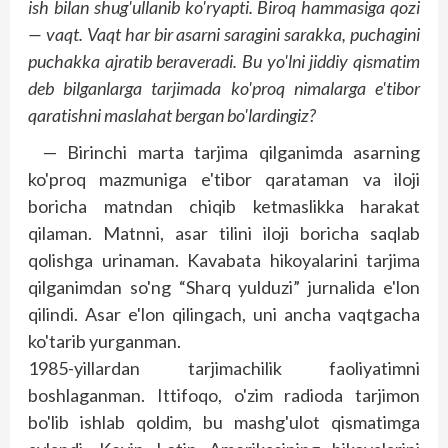
ish bilan shug'ullanib ko'ryapti. Biroq hammasiga qozi
— vaqt. Vaqt har bir asarni saragini sarakka, puchagini
puchakka ajratib beraveradi. Bu yo'lni jiddiy qismatim
deb bilganlarga tarjimada ko'proq nimalarga e'tibor
qaratishni maslahat bergan bo'lardingiz?
— Birinchi marta tarjima qilganimda asarning
ko'proq mazmuniga e'tibor qarataman va iloji
boricha matndan chiqib ketmaslikka harakat
qilaman. Matnni, asar tilini iloji boricha saqlab
qolishga urinaman. Kavabata hikoyalarini tarjima
qilganimdan so'ng “Sharq yulduzi” jurnalida e'lon
qilindi. Asar e'lon qilingach, uni ancha vaqtgacha
ko'tarib yurganman.
1985-yillardan tarjimachilik faoliyatimni
boshlaganman. Ittifoqo, o'zim radioda tarjimon
bo'lib ishlab qoldim, bu mashg'ulot qismatimga