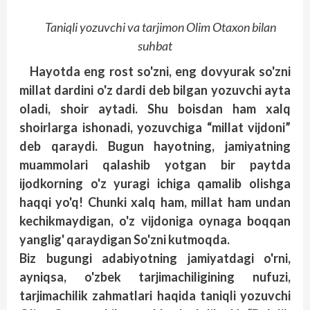
Taniqli yozuvchi va tarjimon Olim Otaxon bilan
suhbat
Hayotda eng rost so'zni, eng dovyurak so'zni
millat dardini o'z dardi deb bilgan yozuvchi ayta
oladi, shoir aytadi. Shu boisdan ham xalq
shoirlarga ishonadi, yozuvchiga “millat vijdoni”
deb qaraydi. Bugun hayotning, jamiyatning
muammolari qalashib yotgan bir paytda
ijodkorning o'z yuragi ichiga qamalib olishga
haqqi yo'q! Chunki xalq ham, millat ham undan
kechikmaydigan, o'z vijdoniga oynaga boqqan
yanglig' qaraydigan So'zni kutmoqda.
Biz bugungi adabiyotning jamiyatdagi o'rni,
ayniqsa, o'zbek tarjimachiligining nufuzi,
tarjimachilik zahmatlari haqida taniqli yozuvchi