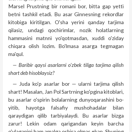
Marsel Prustning bir romani bor, bitta gap yetti
betni tashkil etadi. Bu asar Ginnesning rekordlar
kitobiga kiritilgan. O'sha yerini qanday tarjima
qilasiz, undagi qochirimlar, nozik holatlarning
hammasini matnni yo'qotmasdan, xuddi o'ziday
chiqara olish lozim. Bo'lmasa asarga tegmagan
ma'qul.
— Baribir qaysi asarlarni o'zbek tiliga tarjima qilish
shart deb hisob­laysiz?
— Juda ko'p asarlar bor — ularni tarjima qilish
shart! Masalan, Jan Pol Sartrning ko'pgina kitoblari,
bu asarlar o'spirin bolalarning dunyoqarashini bo­
yitib, hayotga falsafiy mushohadalar bilan
qaraydigan qilib tarbiyalaydi. Bu asarlar bizga
zarur! Lekin odam qarigandan keyin barcha
o'ylaganini ham amalga oshira olmas ekan. Shuning