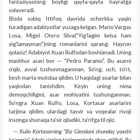
fantaziyasining boyligi qayta-qayta hayratga
solaveradi.
Bizda sobiq Ittifoq davrida ocherk­­ka yaqin
turadigan adabiyotlar yuzaga kelgan. Mario Vargas
Losa, Migel Otero Silva(“Yig'lagim kelsa ham
yig'lamayman”)ning romanlarini qarang. Hayron
qolasiz! Adabiyot Xuan Rulfodan boshlanadi. Uning
mashhur asari bor — “Pedro Paramo”. Bu asarni
o'qib, avval tushunmaganman. So'ng, uch, to'rt,
besh marta mutolaa qildim. U haqidagi asarlar bilan
yaqindan tanishdim. Keyin uning nima
demoqchiligini, asar mohiyatini tushunganman.
So'ngra Xuan Rulfo, Losa, Kortasar asarlarini
tarjima qildim, ulardagi tas­vir va voqealar rivoji
insonga shunaqa ta'sir qiladiki, ta'rifga til ojiz.
— Xulio Kortasarning “Biz Glendani shunday yaxshi
ko'ramiz” kitobi sizning tarjimangizda chop etilibdi. Bu