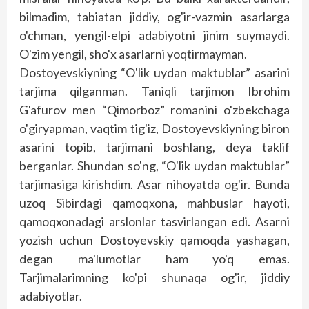
bilmadim, tabiatan jiddiy, og'ir-vazmin asarlarga
o'chman, yengil-elpi adabiyotni jinim suymaydi.
O'zim yengil, sho'x asarlarni yoqtirmayman.
Dostoyevskiyning “O'lik uydan maktub­lar” asarini
tarjima qilganman. Taniqli tarjimon Ibrohim
G'afurov men “Qimorboz” romanini o'zbekchaga
o'giryapman, vaqtim tig'iz, Dos­toyevskiyning biron
asarini topib, tarjimani boshlang, deya taklif
berganlar. Shundan so'ng, “O'lik uydan maktublar”
tarjimasiga kirishdim. Asar nihoyatda og'ir. Bunda
uzoq Sibirdagi qamoqxona, mahbuslar hayoti,
qamoqxonadagi arslonlar tasvirlangan edi. Asarni
yozish uchun Dostoyevskiy qamoqda yashagan,
degan ma'lumotlar ham yo'q emas.
Tarjimalarimning ko'pi shunaqa og'ir, jiddiy
adabiyotlar.