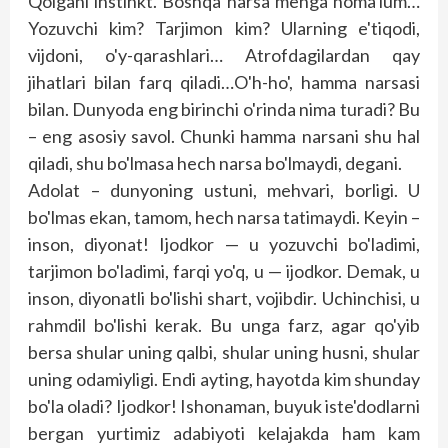
Qolgani ins­tinkt. Boshqa narsa menga noma'lum…
Yozuvchi kim? Tarjimon kim? Ularning e'tiqodi,
vijdoni, o'y-qarashlari… Atrofdagilardan qay
jihatlari bilan farq qiladi…O'h-ho', hamma narsasi
bilan. Dunyoda eng birinchi o'rinda nima turadi? Bu
– eng asosiy savol. Chunki hamma narsani shu hal
qiladi, shu bo'lmasa hech narsa bo'lmaydi, degani.
Adolat – dunyoning ustuni, mehvari, borligi. U
bo'lmas ekan, tamom, hech narsa tatimaydi. Keyin –
inson, diyo­nat! Ijodkor — u yozuvchi bo'ladimi,
tarjimon bo'ladimi, farqi yo'q, u — ijodkor. Demak, u
inson, diyonatli bo'lishi shart, vojibdir. Uchinchisi, u
rahmdil bo'lishi kerak. Bu unga farz, agar qo'yib
bersa shular uning qalbi, shular uning husni, shular
uning odamiyligi. Endi ayting, hayotda kim shunday
bo'la oladi? Ijodkor! Ishonaman, buyuk iste'dodlarni
bergan yurtimiz adabiyoti kelajakda ham kam