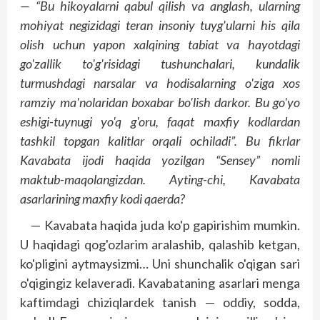
— “Bu hikoyalarni qabul qilish va ang­lash, ularning
mohiyat negizidagi teran insoniy tuyg'ularni his qila
olish uchun yapon xalqining tabiat va hayotdagi
go'zallik to'g'risidagi tushunchalari, kundalik
turmushdagi narsalar va hodisalarning o'ziga xos
ramziy ma'nolaridan boxabar bo'lish darkor. Bu go'yo
eshigi-tuynugi yo'q g'oru, faqat maxfiy kodlardan
tashkil topgan kalitlar orqali ochiladi”. Bu fikrlar
Kavabata ijodi haqida yozilgan “Sensey” nomli
maktub-maqolangizdan. Ayting-chi, Kavabata
asarlarining maxfiy kodi qaerda?
— Kavabata haqida juda ko'p gapirishim mumkin.
U haqidagi qog'ozlarim aralashib, qalashib ketgan,
ko'pligini aytmaysizmi… Uni shunchalik o'qigan sari
o'qigingiz kelaveradi. Kavabataning asarlari menga
kaftimdagi chiziqlardek tanish — oddiy, sodda,