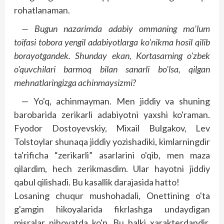
rohatlanaman.
— Bugun nazarimda adabiy ommaning ma'lum
toifasi tobora yengil adabiyotlarga ko'nikma hosil qilib
borayotgandek. Shunday ekan, Kortasarning o'zbek
o'quvchilari barmoq bilan sanarli bo'lsa, qilgan
mehnatlaringizga achinmaysizmi?
— Yo'q, achinmayman. Men jiddiy va shuning
barobarida zerikarli adabiyotni yaxshi ko'raman.
Fyodor Dostoyevskiy, Mixail Bulgakov, Lev
Tolstoylar shunaqa jiddiy yozishadiki, kimlarningdir
ta'rificha “zerikarli” asarlarini o'qib, men maza
qilardim, hech zerikmasdim. Ular hayotni jiddiy
qabul qilishadi. Bu kasallik darajasida hatto!
Losaning chuqur mushohadali, Onettining o'ta
g'amgin hikoyalarida fikrlashga undaydigan
misralar nihoyatda ko'p. Bu balki xarakterdandir,