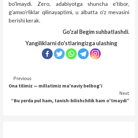
bo'lmaydi. Zero, adabiyotga shuncha e'tibor,
g'amxo'rliklar qilinayaptimi, u albatta o'z mevasini
berishi kerak.
Go'zal Begim suhbatlashdi.
Yangiliklarni do'stlaringizga ulashing
Continue
Previous
Ona tilimiz — millatimiz ma'naviy belbog'i
Reading
Next
“Bu yerda pul ham, tanish-bilishchilik ham o'tmaydi”