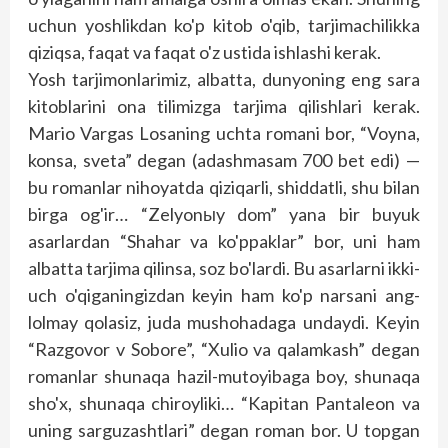
uchun yoshlikdan ko'p kitob o'qib, tarjimachilikka
qiziqsa, faqat va faqat o'z ustida ishlashi kerak.
Yosh tarjimonlarimiz, albatta, dunyo­ning eng sara
kitoblarini ona tilimizga tarjima qilishlari kerak.
Mario Vargas Losaning uchta romani bor, “Voyna,
konsa, sveta” degan (adashmasam 700 bet edi) —
bu romanlar nihoyatda qiziqarli, shiddatli, shu bilan
birga og'ir… “Zelyonыy dom” yana bir buyuk
asarlardan “Shahar va ko'ppaklar” bor, uni ham
albatta tarjima qilinsa, soz bo'lardi. Bu asarlarni ikki-
uch o'qiganingizdan keyin ham ko'p narsani ang­
lolmay qolasiz, juda mushohadaga undaydi. Keyin
“Razgovor v Sobore”, “Xulio va qalamkash” degan
romanlar shunaqa hazil-mutoyibaga boy, shunaqa
sho'x, shunaqa chiroyliki… “Kapitan Pantaleon va
uning sarguzashtlari” degan roman bor. U topgan