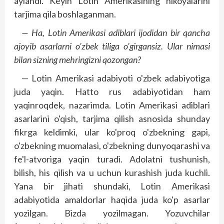
aylandi. Keyin Lotin Amerikasining hikoyalarini
tarjima qila boshlaganman.
— Ha, Lotin Amerikasi adiblari ijodidan bir qancha
ajoyib asarlarni o'zbek tiliga o'girgansiz. Ular nimasi
bilan sizning mehringizni qozongan?
— Lotin Amerikasi adabiyoti o'zbek adabiyotiga
juda yaqin. Hatto rus adabiyotidan ham
yaqinroqdek, nazarimda. Lotin Amerikasi adiblari
asarlarini o'qish, tarjima qilish asnosida shunday
fikrga keldimki, ular ko'proq o'zbekning gapi,
o'zbekning muomalasi, o'zbekning dunyo­qarashi va
fe'l-atvoriga yaqin turadi. Adolatni tushunish,
bilish, his qilish va u uchun kurashish juda kuchli.
Yana bir jihati shundaki, Lotin Amerikasi
adabiyotida amaldorlar haqida juda ko'p asarlar
yozilgan. Bizda yozilmagan. Yozuvchilar