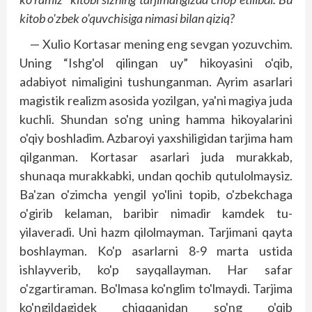
kitob o'zbek o'quvchisiga nimasi bilan qiziq?
— Xulio Kortasar mening eng sevgan yozuvchim.
Uning “Ishg'ol qilingan uy” hi­koyasini o'qib,
adabiyot nimaligini tushunganman. Ayrim asarlari
magistik realizm asosida yozilgan, ya'ni magiya juda
kuchli. Shundan so'ng uning hamma hikoyalarini
o'qiy bosh­ladim. Azbaroyi yaxshiligidan tarjima ham
qilganman. Kortasar asarlari juda murakkab,
shunaqa murakkabki, undan qochib qutulolmaysiz.
Ba'zan o'zimcha yengil yo'lini topib, o'zbekchaga
o'girib kelaman, baribir nimadir kamdek tu­
yilaveradi. Uni hazm qilolmayman. Tarjimani qayta
boshlayman. Ko'p asarlarni 8-9 marta ustida
ishlayverib, ko'p sayqallayman. Har safar
o'zgartiraman. Bo'lmasa ko'nglim to'lmaydi. Tarjima
ko'ngildagidek chiqqanidan so'ng o'qib