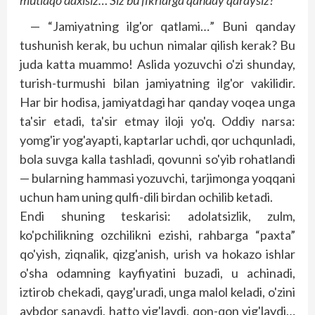
mutlaqo daxlsiz… Siz bu fikrlarga qanday qaraysiz?
— “Jamiyatning ilg'or qatlami…” Buni qanday
tushunish kerak, bu uchun nimalar qilish kerak? Bu
juda katta muammo! Aslida yozuvchi o'zi shunday,
turish-turmushi bilan jamiyatning ilg'or vakilidir.
Har bir hodisa, jamiyatdagi har qanday voqea unga
ta'sir etadi, ta'sir etmay iloji yo'q. Oddiy narsa:
yomg'ir yog'ayapti, kaptarlar uchdi, qor uchqunladi,
bola suvga kalla tashladi, qovunni so'yib rohatlandi
— bularning hammasi yozuvchi, tarjimonga yoqqani
uchun ham uning qulfi-dili birdan ochilib ketadi.
Endi shuning teskarisi: adolatsizlik, zulm,
ko'pchilikning ozchilikni ezishi, rahbarga “paxta”
qo'yish, ziqnalik, qizg'anish, urish va hokazo ishlar
o'sha odamning kayfiyatini buzadi, u achinadi,
iztirob chekadi, qayg'uradi, unga malol keladi, o'zini
aybdor sanaydi, hatto yig'laydi, qon-qon yig'laydi…