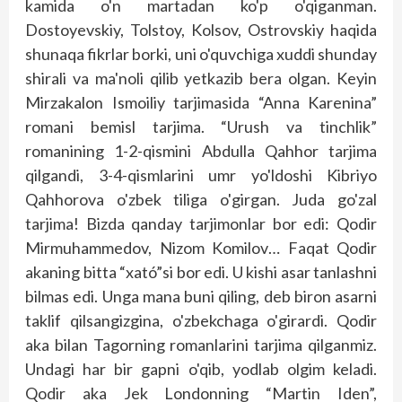
kamida o'n martadan ko'p o'qiganman.
Dostoyevskiy, Tolstoy, Kolsov, Ostrovskiy haqida
shunaqa fikrlar borki, uni o'quvchiga xuddi shunday
shirali va ma'noli qilib yetkazib bera olgan. Keyin
Mirzakalon Ismoi­liy tarjimasida “Anna Karenina”
romani bemisl tarjima. “Urush va tinchlik”
romanining 1-2-qismini Abdulla Qahhor tarjima
qilgandi, 3-4-qismlarini umr yo'ldoshi Kibriyo
Qahhorova o'zbek tiliga o'girgan. Juda go'zal
tarjima! Bizda qanday tarjimonlar bor edi: Qodir
Mirmuhammedov, Nizom Komilov… Faqat Qodir
akaning bitta “xató”si bor edi. U kishi asar tanlashni
bilmas edi. Unga mana buni qiling, deb biron asarni
taklif qilsangizgina, o'zbekchaga o'girardi. Qodir
aka bilan Tagorning romanlarini tarjima qilganmiz.
Undagi har bir gapni o'qib, yodlab olgim keladi.
Qodir aka Jek Londonning “Martin Iden”,