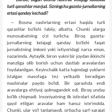
turli qarashlar mavjud. Sizningcha gazeta-jurnallarning
ertasi qanday kechadi?
— Bosma nashrlarning ertasi haqida turli
qarashlar bo'lishi tabiiy, albatta. Chunki ularga
munosabatning o'zi turlicha. Biroq gazeta-
jurnallarning kelajagi qanday bo'lishi faqat
jurnalistning imkoni yoki ixtiyoridagi narsa emas,
nazarimda. Aytaylik, biron yukni bir joydan ikkinchi
manzilga olib borish uchun dastlab aravalardan
foydalanilgan. Keyinchalik katta hajmdagi yuklarni
istalgan masofaga tez yetkazib beradigan
mashinalar paydo bo'ldi. Bir qarashda endi
aravalarga ehtiyoj qolmagandek edi. Biroq unday
bo'lib chiqmadi. Insoniyatning ilk ixtirolari sifatida
qayd etilgan aravalar ham hanuz iste'molda.
Chunki, ular yo'l tanlamaydi, ortiqcha sarf-xarajat