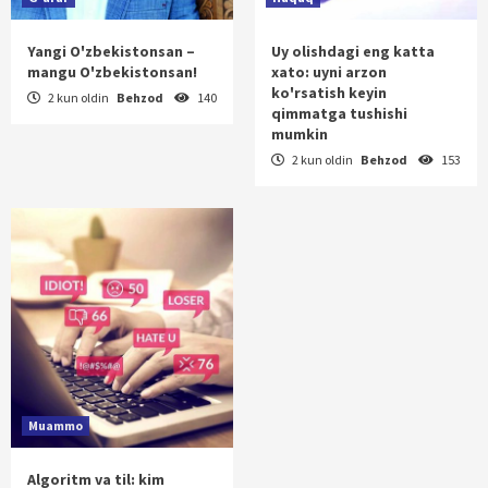
Yangi O'zbekistonsan –
Uy olishdagi eng katta
mangu O'zbekistonsan!
xato: uyni arzon
ko'rsatish keyin
2 kun oldin
Behzod
140
qimmatga tushishi
mumkin
2 kun oldin
Behzod
153
Muammo
Algoritm va til: kim