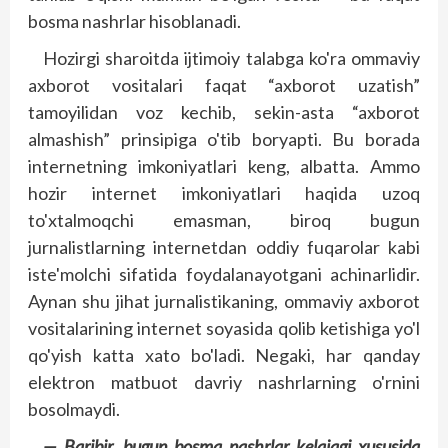
bosma nashrlar hi­soblanadi.
Hozirgi sharoitda ijtimoiy talabga ko'ra ommaviy
axborot vositalari faqat “axborot uzatish”
tamoyilidan voz kechib, sekin-asta “axborot
almashish” prinsipiga o'tib boryapti. Bu borada
internetning imkoniyatlari keng, albatta. Ammo
hozir internet imkoniyatlari haqida uzoq
to'xtalmoqchi emasman, biroq bugun
jurnalistlarning internetdan oddiy fuqarolar kabi
iste'molchi sifatida foydalanayotgani achinarlidir.
Aynan shu jihat jurnalistikaning, ommaviy axborot
vositalarining internet soyasida qolib ketishiga yo'l
qo'yish katta xato bo'ladi. Negaki, har qanday
elektron matbuot davriy nashrlarning o'rnini
bosolmaydi.
— Baribir, bugun bosma nashrlar kelajagi xususida