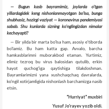
— Bugun kasb bayramimiz, joylarda o'tgan
yillardagidek keng nishonlanmayotgan bo'lsa, bunga
shubhasiz, hozirgi vaziyat — koronavirus pande­miyasi
sabab. Shu kunlarda sizning ko'ng­lingizdan nimalar
kechayapti?
— Bir yilda bir marta bo'lsa ham, asosiy e'tiborda
bo'lamiz. Bu ham katta gap. Avvalo, barcha
hamkasblarimni muborakbod etaman. Yurtimiz,
elimiz tezroq bu virus balosidan qutulib, erkin
hayot quchog'iga qaytishiga tilakdoshman.
Bayramlarimizni yana xushchaqchaq davralarda,
ko'ngil xotirjamligida nishonlash barchamizga nasib
etsin.
“Hurriyat” muxbiri
Yusuf Jo'rayev yozib oldi.