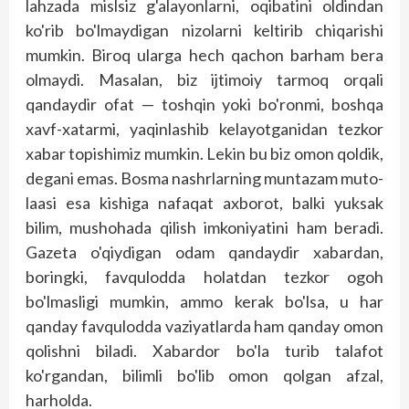
lahzada mislsiz g'alayonlarni, oqibatini oldindan
ko'rib bo'lmaydigan nizolarni keltirib chiqarishi
mumkin. Biroq ularga hech qachon barham bera
olmaydi. Masalan, biz ijtimoiy tarmoq orqali
qandaydir ofat — tosh­qin yoki bo'ronmi, boshqa
xavf-xatarmi, yaqinlashib kelayotganidan tezkor
xabar topishimiz mumkin. Lekin bu biz omon qoldik,
degani emas. Bosma nashrlarning muntazam muto­
laasi esa kishiga nafaqat axborot, balki yuksak
bilim, mushohada qilish imkoniyatini ham beradi.
Gazeta o'qiydigan odam qandaydir xabardan,
boringki, favqulodda holatdan tezkor ogoh
bo'lmasligi mumkin, ammo kerak bo'lsa, u har
qanday favqulodda vaziyatlarda ham qanday omon
qolishni biladi. Xabardor bo'la turib talafot
ko'rgandan, bilimli bo'lib omon qolgan afzal,
harholda.