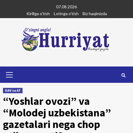
Skip
07.08.2026
to
Kirillga o'tish
Lotinga o'tish
Biz haqimizda
content
Primary
Menu
OAV va AT
“Yoshlar ovozi” va
“Molodej uzbekistana”
gazetalari nega chop