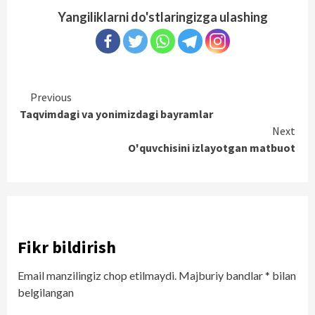
Yangiliklarni do'stlaringizga ulashing
Continue
Previous
Taqvimdagi va yonimizdagi bayramlar
Reading
Next
O'quvchisini izlayotgan matbuot
Fikr bildirish
Email manzilingiz chop etilmaydi.
Majburiy bandlar
*
bilan
belgilangan