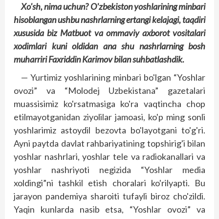
Xo'sh, nima uchun? O'zbekiston yoshlarining minbari
hisoblangan ushbu nashrlarning ertangi kelajagi, taqdiri
xususida biz Matbuot va ommaviy axborot vositalari
xodimlari kuni oldidan ana shu nashrlarning bosh
muharriri Faxriddin Karimov bilan suhbatlashdik
.
— Yurtimiz yoshlarining minbari bo'lgan “Yoshlar
ovozi” va “Molodej Uzbekistana” gazetalari
muassisimiz ko'rsatmasiga ko'ra vaqtincha chop
etilmayotganidan ziyolilar jamoasi, ko'p ming sonli
yoshlarimiz astoydil be­zov­ta bo'layotgani to'g'ri.
Ayni paytda davlat rahbariyatining topshirig'i bilan
yoshlar nashrlari, yoshlar tele va radiokanallari va
yoshlar nashriyoti negizida “Yoshlar media
xoldingi”ni tashkil etish choralari ko'rilyapti. Bu
jarayon pandemiya sharoiti tufayli biroz cho'zildi.
Yaqin kunlarda nasib etsa, “Yoshlar ovozi” va