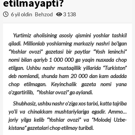
etilmayapti?
6 yil oldin
Behzod
3 138
Yurtimiz aholisining asosiy qismini yoshlar tashkil
qiladi. Millionlab yoshlarning markaziy nashri bo'lgan
“Yoshlar ovozi” gazetasi bir payt­lar “Yosh leninchi”
nomi bilan qariyb 1 000 000 ga yaqin nusxada chop
etilgan. Ushbu nashr mus­taqillik yillarida “Turkiston”
deb nomlandi, shunda ham 20 000 dan kam adadda
chop etilmagan. Keyinchalik gazeta nomi yana
o'zgartirilib, “Yoshlar ovozi” ga aylandi.
Shubhasiz, ushbu nashr o'ziga xos tarixi, katta tajriba
yo'li va chinakkam mushtariylariga egadir. Ammo…
joriy yilga kelib “Yoshlar ovozi” va “Molodej Uzbe­
kistana” gazetalari chop etilmay turibdi.