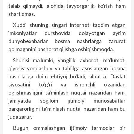
talab qilmaydi, alohida tayyorgarlik ko'rish ham
shart emas.
Xuddi shuning singari internet taqdim etgan
imkoniyatlar qurshovida qolayotgan ayrim
dunyobexabarlar bosma nashrlarga zarurat
qolmaganini bashorat qilishga oshiqishmoqda.
Shunisi ma'lumki, yangilik, axborot, ma'lumot,
qiyosiy yondashuv va tahlilga asoslangan bosma
nashrlarga doim ehtiyoj bo'ladi, albatta. Davlat
siyosatini to'g'ri va ishonchli o'zanidan
og'ishmasligini ta'minlash nuqtai nazaridan ham,
jamiyatda sog'lom ijtimoiy munosabatlar
barqarorligini ta'minlash nuqtai nazaridan ham bu
juda zarur.
Bugun ommalashgan ijtimoiy tarmoqlar bir