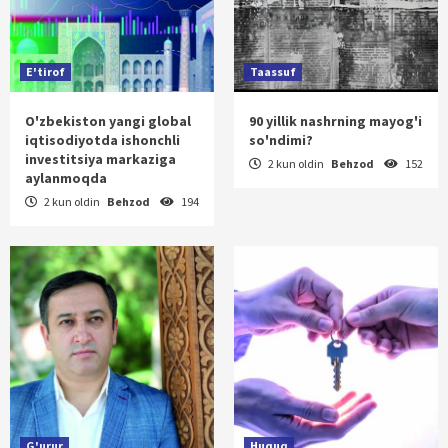
E'tirof
Taassuf
O'zbekiston yangi global
90 yillik nashrning mayog'i
iqtisodiyotda ishonchli
so'ndimi?
investitsiya markaziga
2 kun oldin
Behzod
152
aylanmoqda
2 kun oldin
Behzod
194
G'urur
Huquq