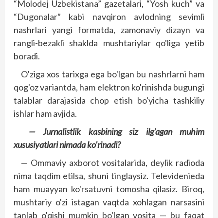
“Molodej Uzbe­kistana” gazetalari, “Yosh kuch” va
“Dugonalar” kabi navqiron avlodning sevimli
nashrlari yangi formatda, zamonaviy dizayn va
rang­li-bezakli shaklda mushtariylar qo'liga yetib
boradi.
O'ziga xos tarixga ega bo'lgan bu nashrlarni ham
qog'oz variantda, ham elektron ko'rinishda bugungi
talablar darajasida chop etish bo'yicha tashkiliy
ishlar ham avjida.
— Jurnalistlik kasbining siz ilg'agan muhim
xususiyatlari nimada ko'rinadi?
— Ommaviy axborot vositalarida, deylik radioda
nima taqdim etilsa, shuni tinglaysiz. Televidenieda
ham muayyan ko'rsatuvni tomosha qilasiz. Biroq,
mushtariy o'zi istagan vaqtda xohlagan narsasini
tanlab o'qishi mumkin bo'lgan vosita — bu faqat