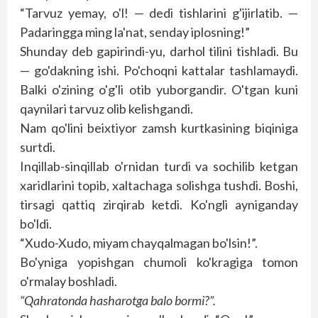
“Tarvuz yemay, o'l! — dedi tishlarini g'ijirlatib. —
Padaringga ming la'nat, senday iplosning!”
Shunday deb gapirindi-yu, darhol tilini tishladi. Bu
— go'dakning ishi. Po'choqni kattalar tashlamaydi.
Balki o'zining o'g'li otib yuborgandir. O'tgan kuni
qaynilari tarvuz olib kelishgandi.
Nam qo'lini beixtiyor zamsh kurtkasining biqiniga
surtdi.
Inqillab-sinqillab o'rnidan tur­­di va sochilib ketgan
xaridlarini topib, xaltachaga solishga tushdi. Boshi,
tirsagi qattiq zirqirab ketdi. Ko'ngli ayniganday
bo'ldi.
“Xudo-Xudo, miyam chayqalmagan bo'lsin!”.
Bo'yniga yopishgan chumoli ko'kragiga tomon
o'rmalay boshladi.
“Qahratonda hasharotga balo bor­­mi?”.