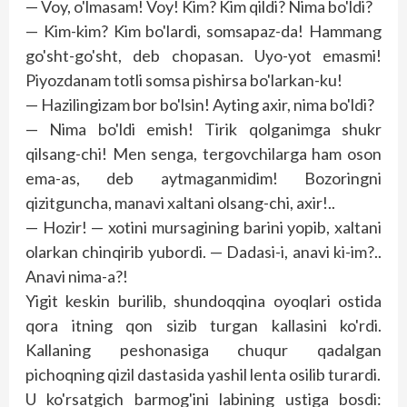
— Voy, o'lmasam! Voy! Kim? Kim qildi? Nima bo'ldi?
— Kim-kim? Kim bo'lardi, somsapaz-da! Hammang
go'sht-go'sht, deb chopasan. Uyo-yot emasmi!
Piyozdanam totli somsa pishirsa bo'larkan-ku!
— Hazilingizam bor bo'lsin! Ayting axir, nima bo'ldi?
— Nima bo'ldi emish! Tirik qolganimga shukr
qilsang-chi! Men senga, tergovchilarga ham oson
ema-as, deb aytmaganmidim! Bozoringni
qizitguncha, manavi xaltani olsang-chi, axir!..
— Hozir! — xotini mursagining barini yopib, xaltani
olarkan chinqirib yubordi. — Dadasi-i, anavi ki-im?..
Anavi nima-a?!
Yigit keskin burilib, shundoqqina oyoqlari ostida
qora itning qon sizib turgan kallasini ko'rdi.
Kallaning peshonasiga chuqur qadalgan
pichoqning qizil dastasida yashil lenta osilib turardi.
U ko'rsatgich barmog'ini labining ustiga bosdi: