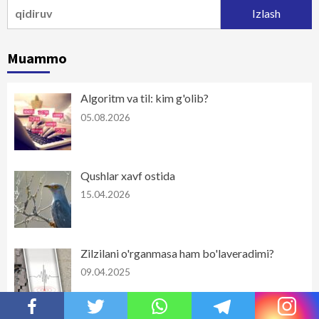
Qidirshish:
Muammo
Algoritm va til: kim g'olib?
05.08.2026
Qushlar xavf ostida
15.04.2026
Zilzilani o'rganmasa ham bo'laveradimi?
09.04.2025