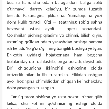
buzilsa ham, shu odam balogardon. Laliga solib
o'tirmaydi, darrov keladiyu, bir zumda tuzatib
beradi. Pakanagina, jikkakina. Yumaloqqina yuzi
doim kulib turadi. O'zi — teatrning sobiq sahna
bezovchi ustasi, ayoli — opera xonandasi.
Qo'shnilar piching qiladimi yo chinmi, bilish qiyin,
ustaning qo'lidan odam yasashdan boshqa hamma
ish keladi. Yolg'iz o'g'lining bangilik boshiga yetgan.
Er-xotin uyidagi hojatxonaga ham bog'cha
bolalariday qo'l ushlashib, birga boradi, deyishadi.
Biri chiqqunicha ikkinchisi eshikning oldida
intizorlik bilan kutib turarmish. Ellikdan oshgan
ayoli hozirgina chimildiqdan chiqqan kelinchakday,
doim yasangan-tusangan.
Tansiq taom pishirsa yo usta bozor- o'char qilib
kelsa, shu xotinni qo'shnisining eshigi oldida