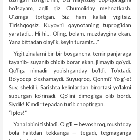
bo'lsayam, aqlli qiz. Chumoliday mehnatkash.
O'zimga tortgan. Siz ham kallali yigitsiz.
Tirishqoqsiz. Kuyovni qaynotaning tuprog'idan
yaratadi… Hi-hi… Oling, bolam, muzdaygina ekan.
Yana bittadan olaylik, keyin turamiz…”
Yigit zinalarni bir-bir bosgancha, temir panjaraga
tayanib- suyanib chiqib borar ekan, jilmayib qo'ydi.
Qo'liga nimadir yopishganday bo'ldi. To'xtadi.
Bo'yoqqa o'xshamaydi. Suyuqroq. Qonmi? Yo'g'-e!
Suv, shekilli. Sarishta kelinlardan birortasi yo'lakni
supurgan ko'rinadi. Qo'lini dimog'iga olib bordi.
Siydik! Kimdir tepadan turib choptirgan.
“Iplos!”
Yana labini tishladi. O'g'li — bevoshroq, mushtday
bola halitdan tekkanga — tegadi, tegmaganga