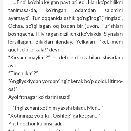
…Endi ko'chib kelgan paytlari edi. Hali ko'pchilikni
tanimasa-da, ko'ringan odamdan salomini
ayamaydi. Tun oqqanida eshik qo'ng'irog'i jiringladi.
Ochsa, so'lqillagan oq badan bir juvon. Turishlari
boshqacha. Hilviragan qizil ichki ko'ylakda. Siynalari
lorsillagan. Bilaklari ilonday. Yelkalari: “kel, meni
quch, o'p, erkala!” deydi.
“Kirsam maylimi?” — deb ehtiros bilan shivirladi
ayol.
“Tinchlikmi?”
“Angliyskiydan yordamingiz kerak bo'p qoldi. Iltimo-
os!”
Ayol fitnagar ko'zlarini suzdi.
“Inglizchani xotinim yaxshi biladi. Men…”
“Xotiningiz yo'q-ku. Qishlog'iga ketgan…”
Yigit nochor kulimsiradi: