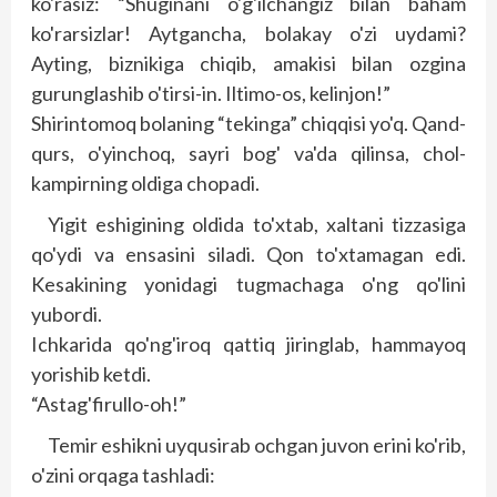
ko'rasiz: “Shuginani o'g'ilchangiz bilan baham
ko'rarsizlar! Aytgancha, bolakay o'zi uydami?
Ayting, biznikiga chiqib, amakisi bilan ozgina
gurunglashib o'tirsi-in. Iltimo-os, kelinjon!”
Shirintomoq bolaning “tekinga” chiqqisi yo'q. Qand-
qurs, o'yinchoq, sayri bog' va'da qilinsa, chol-
kampirning oldiga chopadi.
Yigit eshigining oldida to'xtab, xaltani tizzasiga
qo'ydi va ensasini siladi. Qon to'xtamagan edi.
Kesakining yonidagi tugmachaga o'ng qo'lini
yubordi.
Ichkarida qo'ng'iroq qattiq jiring­lab, hammayoq
yorishib ketdi.
“Astag'firullo-oh!”
Temir eshikni uyqusirab ochgan juvon erini ko'rib,
o'zini orqaga tashladi: