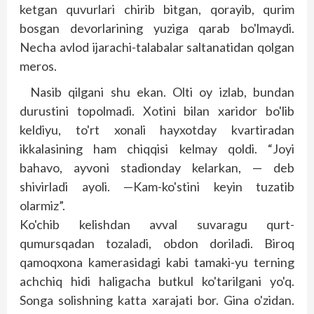
ketgan quvurlari chirib bitgan, qorayib, qurim
bosgan devorlarining yuziga qarab bo'lmaydi.
Necha avlod ijarachi-talabalar saltanatidan qol­­gan
meros.
Nasib qilgani shu ekan. Olti oy izlab, bundan
durustini topolmadi. Xotini bilan xaridor bo'lib
keldiyu, to'rt xonali hayxotday kvartiradan
ikkalasining ham chiqqisi kelmay qoldi. “Joyi
bahavo, ayvoni stadionday kelarkan, — deb
shivirladi ayoli. —Kam-ko'stini keyin tuzatib
olarmiz”.
Ko'chib kelishdan avval suvaragu qurt-
qumursqadan tozaladi, obdon doriladi. Biroq
qamoqxona kamerasidagi kabi tamaki-yu terning
achchiq hidi haligacha butkul ko'tarilgani yo'q.
Songa solishning katta xarajati bor. Gina o'zidan.