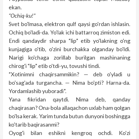
ekan.
“Ochiq-ku!”
Svet bo'lmasa, elektron qulf qaysi go'rdan ishlasin.
Ochiq bo'ladi-da. Yo'lak ichi battarroq zimiston edi.
Endi qandaydir sharpa “lip” etib yo'lakning o'ng
kunjagiga o'tib, o'zini burchakka olganday bo'ldi.
Narigi ko'chaga zorillab burilgan mashinaning
chirog'i “lip” etib o'tdi-yu, tovushi tindi.
“Xotinimni chaqirsammikin? — deb o'yladi u
bo'sag'ada turgancha. — Nima bo'pti? Harna-da.
Yordamlashib yuboradi”.
Yana fikridan qaytdi. Nima deb, qanday
chaqirasan? Ona-bola allaqachon uxlab ham qolgan
bo'lsa kerak. Yarim tunda butun dunyoni boshingga
ko'tarib baqirasanmi?
Oyog'i bilan eshikni kengroq ochdi. Ko'zi