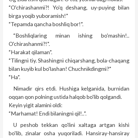
“O'chirashanmi?! Yo'q deshang, uy-puying bilan
birga yoqib yuboramish!”
“Tepamda qancha boshliq bor!”.
“Boshliqlaring minan ishing bo'mashin!..
O'chirashanmi?!”.
“Harakat qilaman”.
“Tilingni tiy. Shashingni chiqarshang, bola-chaqang
bilan kuyib kul bo'lashan! Chuchnikdingmi?”
“Ha”.
Nimadir qirs etdi. Hushiga kelganida, burnidan
oqqan qon polning ustida halqob bo'lib qolgandi.
Keyin yigit alamini oldi:
“Marhamat! Endi bilaningni qil!..”.
U peshob tekkan qo'lini xaltaga artgan kishi
bo'lib, zinalar osha yuqoriladi. Hansiray-hansiray