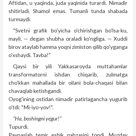
Aftidan, u yaqinda, juda yaqinida turardi. Nimadir
shitirladi. Shamol emas. Tumanli tunda shabada
turmaydi.
“Svetni grafik bo'yicha o'chirishgan bo'lsa-ku,
mayli, — degan shubha oraladi ko'ngliga. — Xuddi
birov ataylab hamma yoqni zimiston qilib qo'yganga
o'xshaydi. Tavba!”
Qaysi bir yili Yakkasaroyda muttahamlar
transformatorni ishdan chiqarib, zulmatga
cho'kkan mahallada bir oilani bola-chaqasi bilan
chavaqlab ketishgandi.
Oyog'ining ostidan nimadir patirlagancha yugurib
o'tdi: “Mi-iyo-yov!”.
“Ha, boshingni yegur!”
Tupurdi.
Paypaslab temir eshik qabzasini top­­di. Muzday