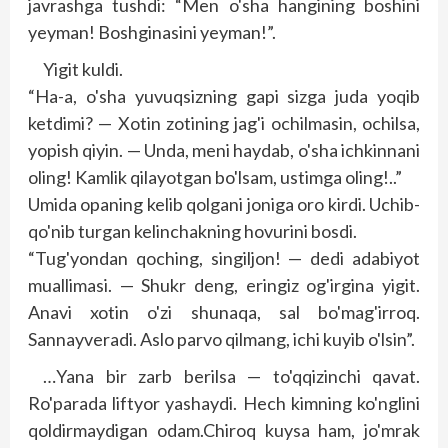
javrashga tushdi: “Men o'sha hangining boshini
yeyman! Boshginasini yeyman!”.
Yigit kuldi.
“Ha-a, o'sha yuvuqsizning gapi sizga juda yoqib
ketdimi? — Xotin zotining jag'i ochilmasin, ochilsa,
yopish qiyin. — Unda, meni haydab, o'sha ichkinnani
oling! Kamlik qilayotgan bo'lsam, ustimga oling!..”
Umida opaning kelib qolgani joniga oro kirdi. Uchib-
qo'nib turgan kelinchakning hovurini bosdi.
“Tug'yondan qoching, singiljon! — dedi adabiyot
muallimasi. — Shukr deng, eringiz og'irgina yigit.
Anavi xotin o'zi shunaqa, sal bo'mag'irroq.
Sannayveradi. Aslo parvo qilmang, ichi kuyib o'lsin”.
…Yana bir zarb berilsa — to'qqizinchi qavat.
Ro'parada liftyor yashaydi. Hech kimning ko'nglini
qoldirmaydigan odam.Chiroq kuysa ham, jo'mrak