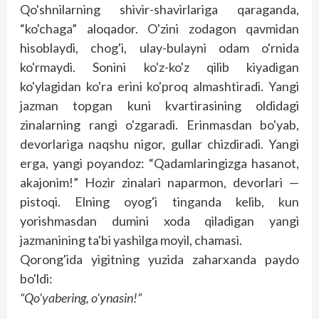
Qo'shnilarning shivir-shavirlariga qaraganda,
“ko'chaga” aloqador. O'zini zodagon qavmidan
hisoblaydi, chog'i, ulay-bulayni odam o'rnida
ko'rmaydi. Sonini ko'z-ko'z qilib kiyadigan
ko'ylagidan ko'ra erini ko'proq almashtiradi. Yangi
jazman topgan kuni kvartirasining oldidagi
zinalarning rangi o'zgaradi. Erinmasdan bo'yab,
devorlariga naqshu nigor, gullar chizdiradi. Yangi
erga, yangi poyandoz: “Qadamlaringizga hasanot,
akajonim!” Hozir zinalari naparmon, devorlari —
pis­toqi. Elning oyog'i tinganda kelib, kun
yorishmasdan dumini xoda qiladigan yangi
jazmanining ta'bi yashilga moyil, chamasi.
Qorong'ida yigitning yuzida zaharxanda paydo
bo'ldi:
“Qo'yabering, o'ynasin!”