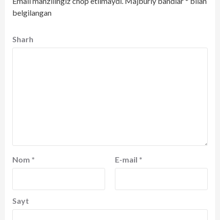
Email manzilingiz chop etilmaydi.
Majburiy bandlar
*
bilan
belgilangan
Sharh
Nom
*
E-mail
*
Sayt