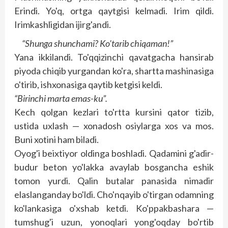
Erindi. Yo'q, ortga qaytgisi kelmadi. Irim qildi.
Irimkashligidan ijirg'andi.
“Shunga shunchami? Ko'tarib chiqaman!”
Yana ikkilandi. To'qqizinchi qavatgacha hansirab
piyoda chiqib yurgandan ko'ra, shartta mashinasiga
o'tirib, ishxonasiga qaytib ketgisi keldi.
“Birinchi marta emas-ku”.
Kech qolgan kezlari to'rtta kursini qator tizib,
ustida uxlash — xonadosh osiylarga xos va mos.
Buni xotini ham biladi.
Oyog'i beixtiyor oldinga boshladi. Qadamini g'adir-
budur beton yo'lakka avaylab bosgancha eshik
tomon yurdi. Qalin butalar panasida nimadir
elaslanganday bo'ldi. Cho'nqayib o'tirgan odamning
ko'lankasiga o'xshab ketdi. Ko'ppakbashara —
tumshug'i uzun, yonoqlari yong'oqday bo'rtib