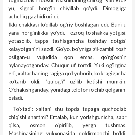
tugmachasini bosdi. Mashinaning chirog'i yalt etdi-
yu, signali horg'in chiyillab qo'ydi. Dimog'iga
achchiq gaz hidi urildi.
Ikki chakkasi lo'qillab og'riy boshlagan edi. Buni u
yana horg'inlikka yo'ydi. Tezroq to'shakka yetgisi,
yetasolib, tappa tashlagancha toshday qotgisi
kelayotganini sezdi. Go'yo, bo'yniga zil-zambil tosh
osilgan-u vujudida qon emas, qo'rg'oshin
aylanayotganday. Chuqur uf tortdi. Yuki og'irgina
edi, xaltachaning tagiga qo'l yuborib, ko'kragigacha
ko'tarib oldi: “qulog'i” uzilib ketishi mumkin.
O'chakishganday, yonidagi telefoni o'chib qolganini
esladi.
To'xtadi: xaltani shu topda tepaga quchoqlab
chiqishi shartmi? Ertalab, kun yorishgunicha, sabr
qilsa, osmon o'pirilib, yerga tushmas.
Mashinasining yukxonasida qoldirmoqchi bo'ldi.