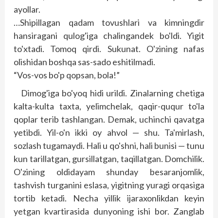
ayollar.
…Shipillagan qadam tovushlari va kimningdir
hansiragani qulog'iga chalingandek bo'ldi. Yigit
to'xtadi. Tomoq qirdi. Sukunat. O'zining nafas
olishidan boshqa sas-sado eshitilmadi.
“Vos-vos bo'p qopsan, bola!”
Dimog'iga bo'yoq hidi urildi. Zinalarning chetiga
kalta-kulta taxta, yelimchelak, qaqir-ququr to'la
qoplar terib tashlangan. Demak, uchinchi qavatga
yetibdi. Yil-o'n ikki oy ahvol — shu. Ta'mirlash,
sozlash tugamaydi. Hali u qo'shni, hali bunisi — tunu
kun tarillatgan, gursillatgan, taqillatgan. Domchilik.
O'zining oldidayam shunday besaranjomlik,
tashvish turganini eslasa, yigitning yuragi orqasiga
tortib ketadi. Necha yillik ijaraxonlikdan keyin
yetgan kvartirasida dunyoning ishi bor. Zanglab