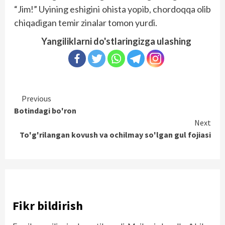
“Jim!” Uyining eshigini ohista yopib, chordoqqa olib
chiqadigan temir zinalar tomon yurdi.
Yangiliklarni do'stlaringizga ulashing
Continue
Previous
Botindagi bo'ron
Reading
Next
To'g'rilangan kovush va ochilmay so'lgan gul fojiasi
Fikr bildirish