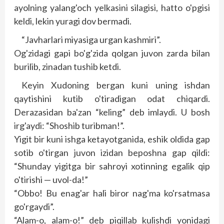
ayolning yalang'och yelkasini silagisi, hatto o'pgisi
keldi, lekin yuragi dov bermadi.
“Javharlari miyasiga urgan kashmiri”.
Og'zidagi gapi bo'g'zida qolgan juvon zarda bilan
burilib, zinadan tushib ketdi.
Keyin Xudoning bergan kuni uning ishdan
qaytishini kutib o'tiradigan odat chiqardi.
Derazasidan ba'zan “keling” deb imlaydi. U bosh
irg'aydi: “Shoshib turibman!”.
Yigit bir kuni ishga ketayotganida, eshik oldida gap
sotib o'tirgan juvon izidan beposhna gap qildi:
“Shunday yigitga bir sahroyi xotinning egalik qip
o'tirishi — uvol-da!”
“Obbo! Bu enag'ar hali biror nag'ma ko'rsatmasa
go'rgaydi”.
“Alam-o, alam-o!” deb piqillab kulishdi yonidagi