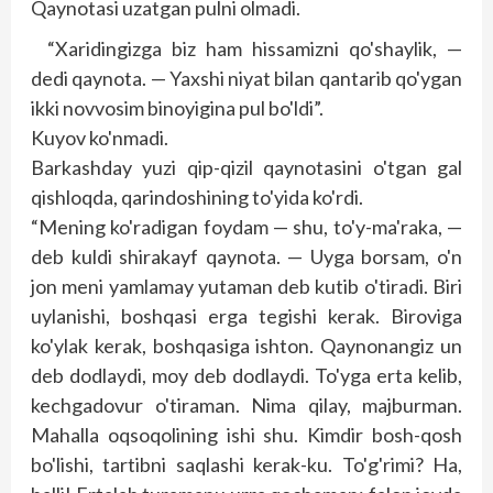
Qaynotasi uzatgan pulni olmadi.
“Xaridingizga biz ham hissamizni qo'shaylik, —
dedi qaynota. — Yaxshi niyat bilan qantarib qo'ygan
ikki novvosim binoyigina pul bo'ldi”.
Kuyov ko'nmadi.
Barkashday yuzi qip-qizil qaynotasini o'tgan gal
qishloqda, qarindoshining to'yida ko'rdi.
“Mening ko'radigan foydam — shu, to'y-ma'raka, —
deb kuldi shirakayf qaynota. — Uyga borsam, o'n
jon meni yamlamay yutaman deb kutib o'tiradi. Biri
uylanishi, boshqasi erga tegishi kerak. Biroviga
ko'ylak kerak, boshqasiga ishton. Qaynonangiz un
deb dodlaydi, moy deb dodlaydi. To'yga erta kelib,
kechgadovur o'tiraman. Nima qilay, majburman.
Mahalla oqsoqolining ishi shu. Kimdir bosh-qosh
bo'lishi, tartibni saqlashi kerak-ku. To'g'rimi? Ha,