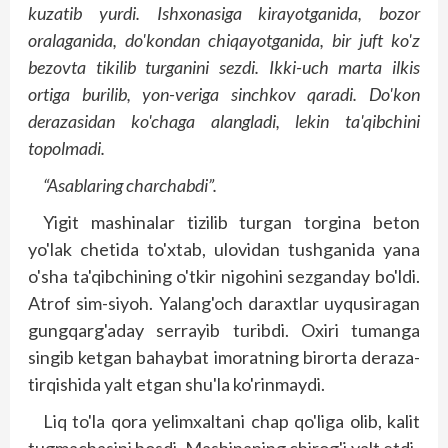
kuzatib yurdi. Ishxonasiga kirayotganida, bozor
oralaganida, do'kondan chiqayotganida, bir juft ko'z
bezovta tikilib turganini sezdi. Ikki-uch marta ilkis
ortiga burilib, yon-veriga sinchkov qaradi. Do'kon
derazasidan ko'chaga alangladi, lekin ta'qibchini
topolmadi.
“Asablaring charchabdi”.
Yigit mashinalar tizilib turgan torgina beton
yo'lak chetida to'xtab, ulovidan tushganida yana
o'sha ta'qibchining o'tkir nigohini sezganday bo'ldi.
Atrof sim-siyoh. Yalang'och daraxtlar uyqusiragan
gungqarg'aday serrayib turibdi. Oxiri tumanga
singib ketgan bahaybat imoratning birorta deraza-
tirqishida yalt etgan shu'la ko'rinmaydi.
Liq to'la qora yelimxaltani chap qo'liga olib, kalit