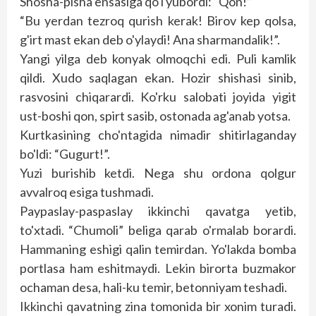
Shosha-pisha ensasiga qo'l yubordi: “Qon!”
“Bu yerdan tezroq qurish kerak! Birov kep qolsa,
g'irt mast ekan deb o'ylaydi! Ana sharmandalik!”.
Yangi yilga deb konyak olmoqchi edi. Puli kamlik
qildi. Xudo saqlagan ekan. Hozir shishasi sinib,
rasvosini chiqarardi. Ko'rku salobati joyida yigit
ust-boshi qon, spirt sasib, ostonada ag'anab yotsa.
Kurtkasining cho'ntagida nimadir shitirlaganday
bo'ldi: “Gugurt!”.
Yuzi burishib ketdi. Nega shu ordona qolgur
avvalroq esiga tushmadi.
Paypaslay-paspaslay ikkinchi qavatga yetib,
to'xtadi. “Chumoli” beliga qarab o'rmalab borardi.
Hammaning eshigi qalin temirdan. Yo'lakda bomba
portlasa ham eshitmaydi. Lekin birorta buzmakor
ochaman desa, hali-ku temir, betonniyam teshadi.
Ikkinchi qavatning zina tomonida bir xonim turadi.