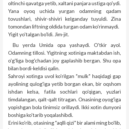
oltinchi qavatga yetib, xaltani panjara ustiga qo'ydi.
Yana oyoq uchida yurgan odamning qadam
tovushlari, shivir-shiviri kelganday tuyuldi. Zina
tomondan liftning oldida turgan odam ko'rinmaydi.
Yigit yo'talgan bo'ldi. Jim-jit.
Bu yerda Umida opa yashaydi. O'tkir ayol.
Odamning tillosi. Yigitning xotiniga maktabdan ish,
o'g'liga bog'chadan joy gaplashib bergan. Shu opa
bilan bordi-keldisi qalin.
Sahroyi xotinga uvol ko'rilgan “mulk” haqidagi gap
ayolining qulog'iga yetib borgan ekan, bir oqshom
ishdan kelsa, fatila sochlari qo'qigan, yuzlari
timdalangan, qalt-qalt titragan. Onasining oyog'iga
yopishgan bola tinimsiz orillaydi. Ikki xotin dunyoni
boshiga ko'tarib yoqalashibdi.
Erini ko'rib, otasining “aqlli qizi” bir alami ming bo'lib,