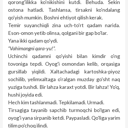
qorong'ilikka ko'nikishini kutdi. Behuda. Sekin
ostona hatladi. Tash­lansa, tirsakni ko'ndalang
qo'yish mumkin. Boshni ehtiyot qilish kerak.
Temir suyanchiqli zina uch-to'rt qadam narida.
Eson-omon yetib olinsa, qolgani bir gap bo'lar.
Yana ikki qadam qo'ydi.
“Vahimangni qara-yu!”.
Uchinchi qadamni qo'yishi bilan kimdir o'ng
tovoniga tepdi. Oyog'i osmondan kelib, orqasiga
gursillab yiqildi. Xaltachadagi kartoshka-piyoz
sochilib, yelimxaltaga o'ralgan muzday go'sht naq
yuziga tushdi. Bir lahza karaxt yotdi. Bir lahza! Yo'q,
hushi joyida edi.
Hech kim tashlanmadi. Tepkilamadi. Urmadi.
Tirsagiga tayanib sapchib turmoqchi bo'lgan edi,
oyog'i yana sirpanib ketdi. Paypasladi. Qo'liga yarim
tilim po'choq ilindi.