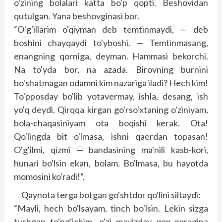
o'zining bolalari katta bo'p qopti. Beshovidan
qutulgan. Yana beshovginasi bor.
“O'g'illarim o'qiyman deb temtinmaydi, — deb
boshini chayqaydi to'yboshi. — Temtinmasang,
enangning qorniga, deyman. Hammasi bekorchi.
Na to'yda bor, na azada. Birovning burnini
bo'shatmagan odamni kim nazariga iladi? Hech kim!
To'pposday bo'lib yotavermay, ishla, desang, ish
yo'q deydi. Qirqqa kirgan go'rso'xtaning o'ziniyam,
bola-chaqasiniyam ota boqishi kerak. Ota!
Qo'lingda bit o'lmasa, ishni qaerdan topasan!
O'g'ilmi, qizmi — bandasining ma'nili kasb-kori,
hunari bo'lsin ekan, bolam. Bo'lmasa, bu hayotda
momosini ko'radi!”.
Qaynota terga botgan go'shtdor qo'lini siltaydi:
“Mayli, hech bo'lsayam, tinch bo'lsin. Lekin sizga
tushgan to'ng'ichim, o'zi mayizday qop-qoragina