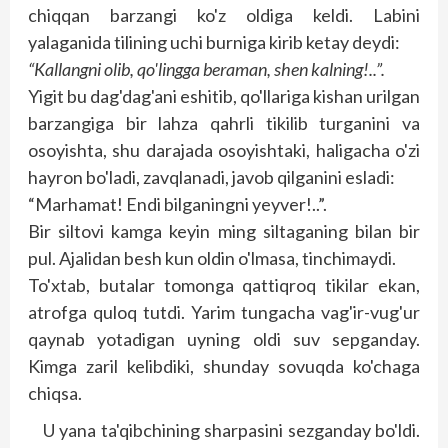
chiqqan barzangi ko'z oldiga keldi. Labini
yalaganida tilining uchi burniga kirib ketay deydi:
“Kallangni olib, qo'lingga beraman, shen kalning!..”.
Yigit bu dag'dag'ani eshitib, qo'llariga kishan urilgan
barzangiga bir lahza qahrli tikilib turganini va
osoyishta, shu darajada osoyishtaki, haligacha o'zi
hayron bo'ladi, zavqlanadi, javob qilganini esladi:
“Marhamat! Endi bilganingni yeyver!..”.
Bir siltovi kamga keyin ming siltaganing bilan bir
pul. Ajalidan besh kun oldin o'lmasa, tinchimaydi.
To'xtab, butalar tomonga qattiqroq tikilar ekan,
atrofga quloq tutdi. Yarim tungacha vag'ir-vug'ur
qaynab yotadigan uyning oldi suv sepganday.
Kimga zaril kelibdiki, shunday sovuqda ko'chaga
chiqsa.
U yana ta'qibchining sharpasini sezganday bo'ldi.