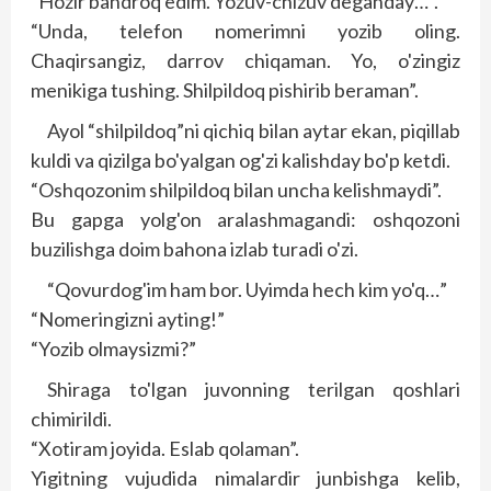
“Hozir bandroq edim. Yozuv-chizuv deganday…”.
“Unda, telefon nomerimni yozib oling.
Chaqirsangiz, darrov chiqaman. Yo, o'zingiz
menikiga tushing. Shilpildoq pishirib beraman”.
Ayol “shilpildoq”ni qichiq bilan aytar ekan, piqillab
kuldi va qizilga bo'yalgan og'zi kalishday bo'p ketdi.
“Oshqozonim shilpildoq bilan uncha kelishmaydi”.
Bu gapga yolg'on aralashmagandi: oshqozoni
buzilishga doim bahona izlab turadi o'zi.
“Qovurdog'im ham bor. Uyimda hech kim yo'q…”
“Nomeringizni ayting!”
“Yozib olmaysizmi?”
Shiraga to'lgan juvonning terilgan qoshlari
chimirildi.
“Xotiram joyida. Eslab qolaman”.
Yigitning vujudida nimalardir junbishga kelib,