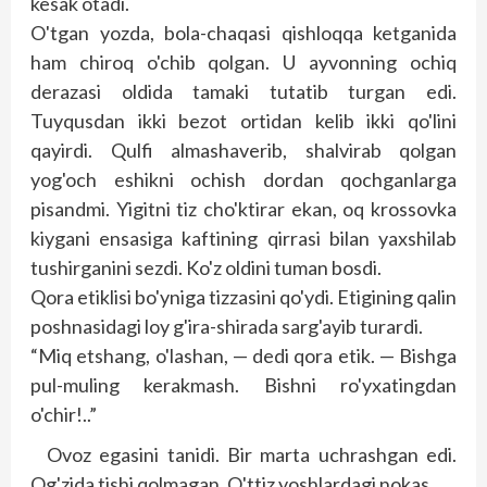
kesak otadi.
O'tgan yozda, bola-chaqasi qishloqqa ketganida
ham chiroq o'chib qolgan. U ayvonning ochiq
derazasi oldida tamaki tutatib turgan edi.
Tuyqusdan ikki bezot ortidan kelib ikki qo'lini
qayirdi. Qulfi almashaverib, shalvirab qolgan
yog'och eshikni ochish dordan qochganlarga
pisandmi. Yigitni tiz cho'ktirar ekan, oq krossovka
kiygani ensasiga kaftining qirrasi bilan yaxshilab
tushirganini sezdi. Ko'z oldini tuman bosdi.
Qora etiklisi bo'yniga tizzasini qo'ydi. Etigining qalin
poshnasidagi loy g'ira-shirada sarg'ayib turardi.
“Miq etshang, o'lashan, — dedi qora etik. — Bishga
pul-muling kerakmash. Bishni ro'yxatingdan
o'chir!..”
Ovoz egasini tanidi. Bir marta uchrashgan edi.
Og'zida tishi qolmagan. O'ttiz yoshlardagi nokas.