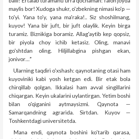
balli! Ertalab turamanu urra qochaman: falon joyda
maylis bor! Xudoga shukr, o'zbekning nimasi ko'p —
to'yi. Yana to'y, yana ma'raka!.. Siz shoshilmang,
kuyov! Yana bir juft, bir juft olaylik. Keyin birga
turamiz. Biznikiga boramiz. Allag'aytib kep qopsiz,
bir piyola choy ichib ketasiz. Oling, manavi
go'shtdan oling. Hiljillabgina pishgan ekan,
jonivor…”
Ularning taqdiri o'xshash: qaynotaning otasi ham
kuyoviniki kabi yosh ketgan edi. Bir etak bola
chirqillab qolgan. Ikkalasi ham avval singillarini
chiqargan. Keyin ukalarini uylantirgan. Yetim boshi
bilan o'qiganini aytmaysizmi. Qaynota —
Samarqandning agrarida. Sirtdan. Kuyov —
Toshkentdagi universitetda.
Mana endi, qaynota boshini ko'tarib qarasa,