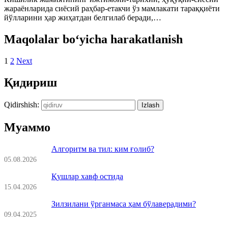
жараёнларида сиёсий раҳбар-етакчи ўз мамлакати тарақ­қиёти
йўлларини ҳар жиҳатдан белгилаб беради,…
Maqolalar bo‘yicha harakatlanish
1
2
Next
Қидириш
Qidirshish:
Муаммо
Алгоритм ва тил: ким ғолиб?
05.08.2026
Қушлар хавф остида
15.04.2026
Зилзилани ўрганмаса ҳам бўлаверадими?
09.04.2025