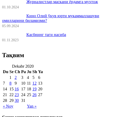
Журналистлар маскани ёрдамга муҳтож
01.10.2024
Кино Олий ўқув юрти мукаммаллашуви
омилларини биламизми?
05.09.2024
Касбнинг таги насиба
01.11.2023
Тақвим
Dekabr 2020
Du
Se
Ch
Pa
Ju
Sh
Ya
1
2
3
4
5
6
7
8
9
10
11
12
13
14
15
16
17
18
19
20
21
22
23
24
25
26
27
28
29
30
31
« Noy
Yan »