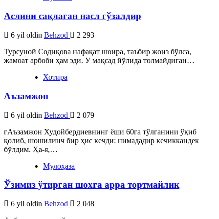
Аслини сақлаган насл гўзалдир
6 yil oldin
Behzod
2 293
Турсуной Содиқова нафақат шоира, таъбир жоиз бўлса,
жамоат арбоби ҳам эди. У мақсад йўлида толмайдиган…
Хотира
Аъзамжон
6 yil oldin
Behzod
2 079
гАъзамжон Худойбердиевнинг ёши 60га тўлганини ўқиб
қолиб, шошилинч бир ҳис кечди: нимададир кечиккандек
бўлдим. Ҳа-я,…
Мулоҳаза
Ўзимиз ўтирган шохга арра тортмайлик
6 yil oldin
Behzod
2 048