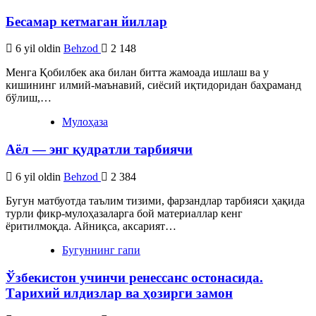
Бесамар кетмаган йиллар
6 yil oldin
Behzod
2 148
Менга Қобилбек ака билан битта жамоада ишлаш ва у
кишининг илмий-маънавий, сиёсий иқтидоридан баҳраманд
бўлиш,…
Мулоҳаза
Аёл — энг қудратли тарбиячи
6 yil oldin
Behzod
2 384
Бугун матбуотда таълим тизими, фарзандлар тарбияси ҳақида
турли фикр-мулоҳазаларга бой материаллар кенг
ёритилмоқда. Айниқса, аксарият…
Бугуннинг гапи
Ўзбекистон учинчи ренессанс остонасида.
Тарихий илдизлар ва ҳозирги замон