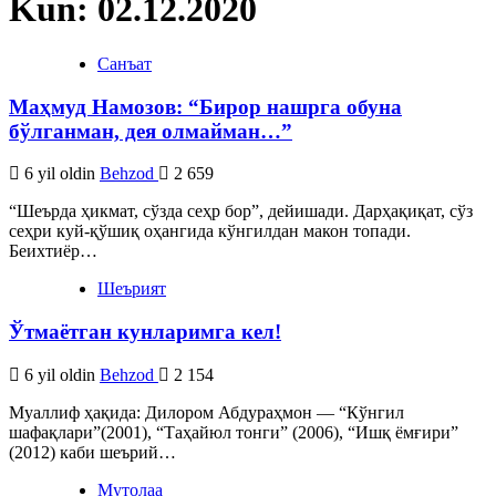
Kun: 02.12.2020
Санъат
Маҳмуд Намозов: “Бирор нашрга обуна
бўлганман, дея олмайман…”
6 yil oldin
Behzod
2 659
“Шеърда ҳикмат, сўзда сеҳр бор”, дейишади. Дарҳақиқат, сўз
сеҳри куй-қўшиқ оҳангида кўнгилдан макон топади.
Беихтиёр…
Шеърият
Ўтмаётган кунларимга кел!
6 yil oldin
Behzod
2 154
Муаллиф ҳақида: Дилором Абдураҳмон — “Кўнгил
шафақлари”(2001), “Таҳайюл тонги” (2006), “Ишқ ёмғири”
(2012) каби шеърий…
Мутолаа