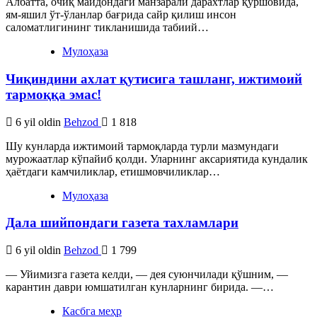
Албатта, очиқ майдондаги манзарали дарахтлар қуршовида,
ям-яшил ўт-ўланлар бағрида сайр қилиш инсон
саломатлигининг тикланишида табиий…
Мулоҳаза
Чиқиндини ахлат қутисига ташланг, ижтимоий
тармоққа эмас!
6 yil oldin
Behzod
1 818
Шу кунларда ижтимоий тармоқларда турли мазмундаги
мурожаатлар кўпайиб қолди. Уларнинг аксариятида кундалик
ҳаётдаги камчиликлар, етишмовчиликлар…
Мулоҳаза
Дала шийпондаги газета тахламлари
6 yil oldin
Behzod
1 799
— Уйимизга газета келди, — дея суюнчилади қўшним, —
карантин даври юмшатилган кунларнинг бирида. —…
Касбга меҳр