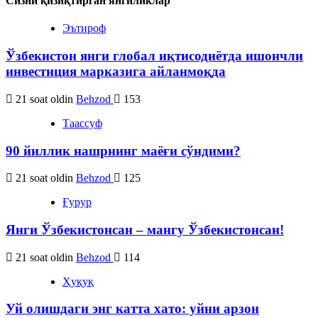
Сизни қизиқтирган янгиликлар
Эътироф
Ўзбекистон янги глобал иқтисодиётда ишончли
инвестиция марказига айланмоқда
21 soat oldin
Behzod
153
Таассуф
90 йиллик нашрнинг маёғи сўндими?
21 soat oldin
Behzod
125
Ғурур
Янги Ўзбекистонсан – мангу Ўзбекистонсан!
21 soat oldin
Behzod
114
Ҳуқуқ
Уй олишдаги энг катта хато: уйни арзон