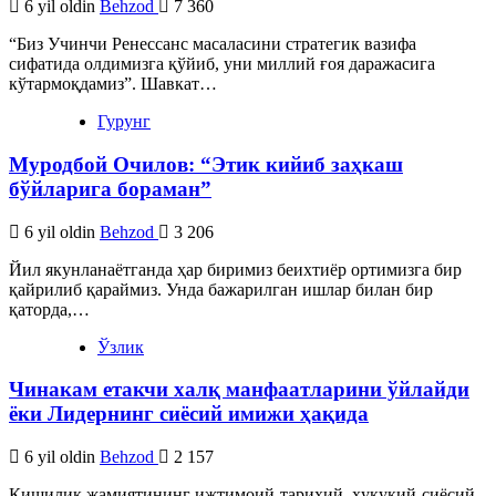
6 yil oldin
Behzod
7 360
“Биз Учинчи Ренессанс масаласини стратегик вазифа
сифатида олдимизга қўйиб, уни миллий ғоя даражасига
кўтармоқдамиз”. Шавкат…
Гурунг
Муродбой Очилов: “Этик кийиб заҳкаш
бўйларига бораман”
6 yil oldin
Behzod
3 206
Йил якунланаётганда ҳар биримиз беихтиёр ортимизга бир
қайрилиб қараймиз. Унда бажарилган ишлар билан бир
қаторда,…
Ўзлик
Чинакам етакчи халқ манфаатларини ўйлайди
ёки Лидернинг сиёсий имижи ҳақида
6 yil oldin
Behzod
2 157
Кишилик жамиятининг ижтимоий-тарихий, ҳуқуқий-сиёсий