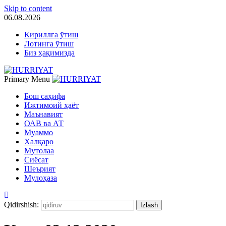
Skip to content
06.08.2026
Кириллга ўтиш
Лотинга ўтиш
Биз ҳақимизда
Primary Menu
Бош саҳифа
Ижтимоий ҳаёт
Маънавият
ОАВ ва АТ
Муаммо
Халқаро
Мутолаа
Сиёсат
Шеърият
Мулоҳаза
Qidirshish: