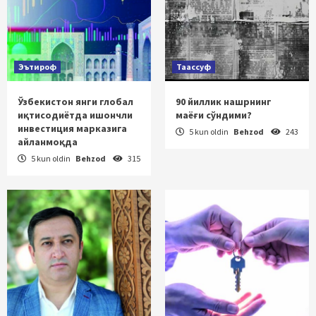
Эътироф
Таассуф
Ўзбекистон янги глобал
90 йиллик нашрнинг
иқтисодиётда ишончли
маёғи сўндими?
инвестиция марказига
5 kun oldin
Behzod
243
айланмоқда
5 kun oldin
Behzod
315