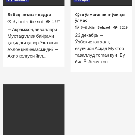
Бебаҳо неъмат қадри
Сўзи ўлмаганнинг ўзи ҳам
ўлмас
6 yil oldin
Behzod
1 887
6 yil oldin
Behzod
2 229
— Акрамжон, авваллари
23 декабрь —
Мустақиллик байрами
Ўзбекистон халқ
ҳақидаги қарор ёзга яқин
ёзувчиси Асқад Мухтор
эълон қилинмасмиди? —
таваллуд топган кун Бу
Ахир келгуси йил…
йил Ўзбекистон…