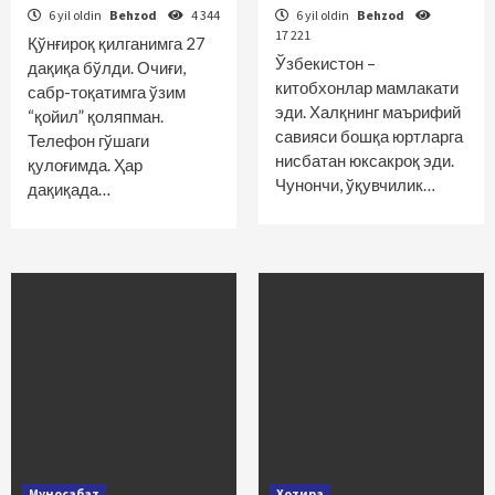
6 yil oldin
Behzod
4 344
6 yil oldin
Behzod
17 221
Қўнғироқ қилганимга 27
Ўзбекистон –
дақиқа бўлди. Очиғи,
китобхонлар мамлакати
сабр-тоқатимга ўзим
эди. Халқнинг маърифий
“қойил” қоляпман.
савияси бошқа юртларга
Телефон гўшаги
нисбатан юксакроқ эди.
қулоғимда. Ҳар
Чунончи, ўқувчилик…
дақиқада…
Муносабат
Хотира