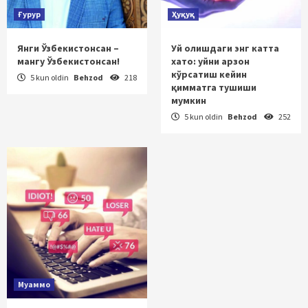
Ғурур
Ҳуқуқ
Янги Ўзбекистонсан –
Уй олишдаги энг катта
мангу Ўзбекистонсан!
хато: уйни арзон
кўрсатиш кейин
5 kun oldin
Behzod
218
қимматга тушиши
мумкин
5 kun oldin
Behzod
252
Муаммо