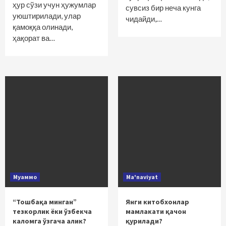
ҳур сўзи учун ҳужумлар
сувсиз бир неча кунга
уюштирилади, улар
чидайди,…
қамоққа олинади,
ҳақорат ва…
Муаммо
Ma'naviyat
“Тошбақа минган”
Янги китобхонлар
тезкорлик ёки ўзбекча
мамлакати қачон
каломга ўзгача алик?
қурилади?