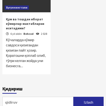
Бугуннинг гапи
Қум ва тошдан иборат
кўмирлар мактабларни
иситадими?
6 yil oldin
Behzod
2 028
Кўчаларда кўмир
савдоси қизигандан
қизиган пайт ҳозир.
Қоратошни қоплаб олиб,
тўғри келган жойда уни
бизнесга…
Қидириш
Qidirshish: