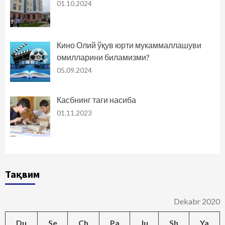
01.10.2024
Кино Олий ўқув юрти мукаммаллашуви
омилларини биламизми?
05.09.2024
Касбнинг таги насиба
01.11.2023
Тақвим
Dekabr 2020
Du
Se
Ch
Pa
Ju
Sh
Ya