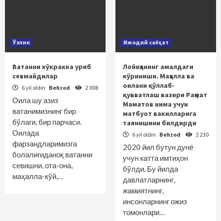
Ўзлик
Ижодий саёҳат
Ватанни кўкракка уриб
Лойиҳанинг амалдаги
севмайдилар
кўриниши. Маҳалла ва
оилани қўллаб-
6 yil oldin
Behzod
2 008
қувватлаш вазири Раҳмат
Оила шу азиз
Маматов нима учун
ватанимизнинг бир
матбуот вакилларига
бўлаги, бир парчаси.
таянишини билдирди
Оилада
6 yil oldin
Behzod
2 230
фарзандларимизга
2020 йил бутун дунё
болалигиданоқ ватанни
учун катта имтиҳон
севишни, ота-она,
бўлди. Бу йилда
маҳалла-кўй,…
давлатларнинг,
жамиятнинг,
инсонларнинг ожиз
томонлари…