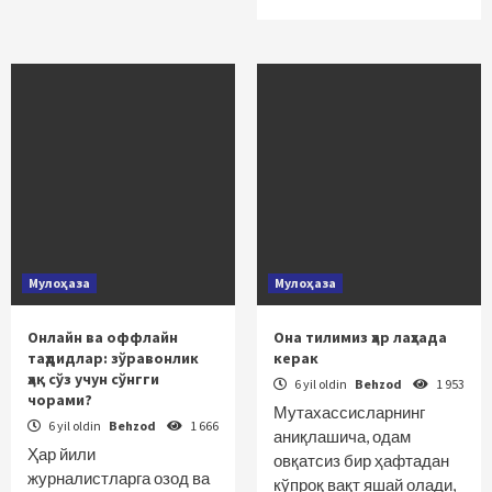
Мулоҳаза
Мулоҳаза
Онлайн ва оффлайн
Она тилимиз ҳар лаҳзада
таҳдидлар: зўравонлик
керак
ҳақ сўз учун сўнгги
6 yil oldin
Behzod
1 953
чорами?
Мутахассисларнинг
6 yil oldin
Behzod
1 666
аниқлашича, одам
Ҳар йили
овқатсиз бир ҳафтадан
журналистларга озод ва
кўпроқ вақт яшай олади,