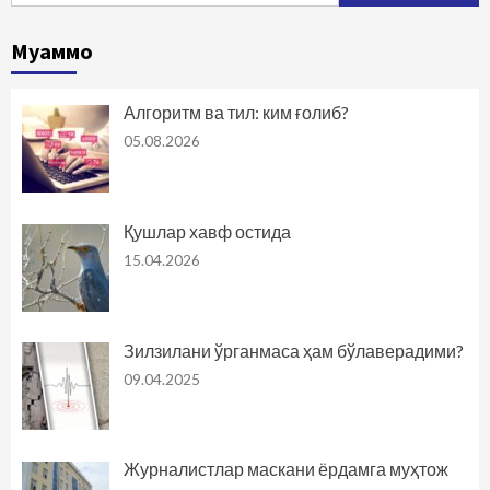
Муаммо
Алгоритм ва тил: ким ғолиб?
05.08.2026
Қушлар хавф остида
15.04.2026
Зилзилани ўрганмаса ҳам бўлаверадими?
09.04.2025
Журналистлар маскани ёрдамга муҳтож