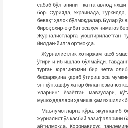
сабаб бўлганини катта авлод яхши 
бор: Сурияда, Украинада, Туркияда
бевақт ҳалок бўлмоқдалар. Булар ўз 
бироқ охир-оқибат эса ҳеч нима юз бе
Журналистларга уюштирилаётган т
йилдан-йилга ортмоқда.
Журналистлик хотиржам касб эмас.
ўтири-и-иб ишлаб бўлмайди. Гавданг
турган юрагингизни бир четга оли
бефарққина қараб ўтириш эса мумкин
энг кўп хавфу хатар билан юзма-юз к
Уларнинг ёзаётган мавзулари, кў
мушоҳадалари ҳамиша ҳам яхшилик би
Маълумотларга кўра, якунланиб б
журналист ўз касбий вазифаларини 
айтилмоқда. Коронавирус пандеми