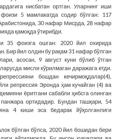
ардагига нисбатан ортган. Уларнинг иши
 фоизи 5 мамлакатда содир бўлган: 117
Aрабистонида, 30 нафар Мисрда, 28 нафар
рияда қамоқда ўтирибди.
ни 35 фоизга ошган: 2020 йил охирида
н. Бир йил олдин бу рақам 31 нафар бўлган
лари, асосан, 9 август куни бўлиб ўтган
ларусда мисли кўрилмаган даражага етди.
епрессияни бошдан кечирмоқдалар(4),
йли репрессия Эронда ҳам кучайган (4) ва
идемияни ёритгани сабабли ҳибсга олинган
 панжара ортидадир. Бундан ташқари, 54
яна 4 киши эса бедарак йўқолганлиги
алок бўлган бўлса, 2020 йил бошидан бери
лиги айтилмоқда. Бу инсон ҳуқуқлари ва