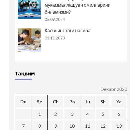
мукаммаллашуви омилларини
биламизми?
05.09.2024
Касбнинг таги насиба
01.11.2023
Тақвим
Dekabr 2020
Du
Se
Ch
Pa
Ju
Sh
Ya
1
2
3
4
5
6
7
8
9
10
11
12
13