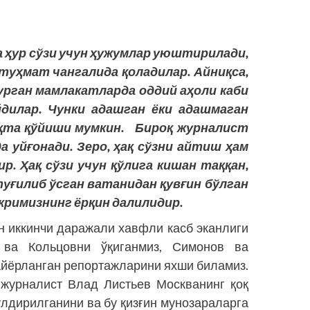
а ҳур сўзи учун ҳужумлар уюштирилади,
 туҳмат чангалида қоладилар. Айниқса,
рган мамлакатларда оддий аҳоли каби
дилар. Чунки адашган ёки адашмаган
уқта қўйиши мумкин. Бироқ журналист
а уйғонади. Зеро, ҳақ сўзни айтиш ҳам
р. Ҳақ сўзи учун қўлига кишан таққан,
туғилиб ўсган ватанидан қувғин бўлган
римизнинг ёрқин далилидир.
н иккинчи даражали хавфли касб эканлиги
 ва Кольцовни ўқиганмиз, Симонов ва
айёрланган репортажларини яхши биламиз.
журналист Влад Листьев Москванинг қоқ
ўлдирилганини ва бу қизғин мунозараларга