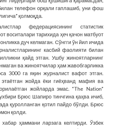
нинг лидерлари бош қўшишига қарамасдан,
 билан телефон орқали гаплашиб, уни фош
лигича” қолмоқда.
стлар федерациясининг статистик
от воситалари тарихида ҳеч қачон матбуот
онликка дуч келмаган. Сўнгги ўн йил ичида
урналистларининг касбий фаолияти билан
тилликни қайд этган. Ушбу жиноятларнинг
линмаган ва жиноятчилар ҳам жавобгарликка
эса 3000 га яқин журналист вафот этган.
 этаётган жойда ёки гиёҳванд мафия ва
орилаётган жойларда эмас. “The Nation”
ухбири Брюс Шапиро тинчгина қаҳва ичиб,
нада қуролланган қотил пайдо бўлди. Брюс
омон қолди.
 хабар ҳаммани ларзага келтирди. Ўзбек