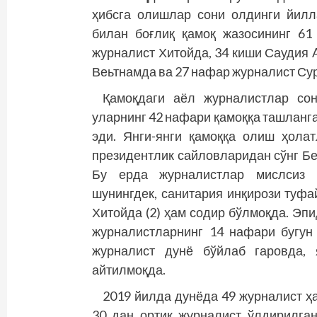
ҳибсга олишлар сони олдинги йилл
билан боғлиқ қамоқ жазосининг 61
журналист Хитойда, 34 киши Саудия 
Веьтнамда ва 27 нафар журналист Су
Қамоқдаги аёл журналистлар со
уларнинг 42 нафари қамоққа ташланга
эди. Янги-янги қамоққа олиш ҳолат
президентлик сайловларидан сўнг Бе
Бу ерда журналистлар мислсиз р
шунингдек, санитария инқирози туфа
Хитойда (2) ҳам содир бўлмоқда. Эп
журналистларнинг 14 нафари бугун
журналист дунё бўйлаб гаровда, 
айтилмоқда.
2019 йилда дунёда 49 журналист ҳ
30 дан ортиқ журналист ўлдирилган