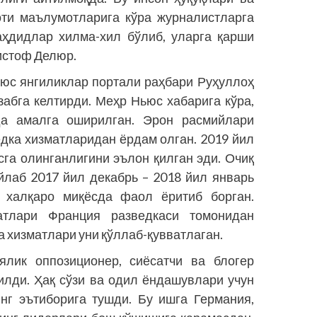
оти маълумотларига кўра журналистларга
аҳдидлар хилма-хил бўлиб, уларга қарши
истоф Делюр.
ьюс янгиликлар портали раҳбари Руҳуллоҳ
забга келтирди. Меҳр Ньюс хабарига кўра,
а амалга оширилган. Эрон расмийлари
дка хизматларидан ёрдам олган. 2019 йил
сга олинганлигини эълон қилган эди. Очиқ
йлаб 2017 йил декабрь – 2018 йил январь
 халқаро миқёсда фаол ёритиб борган.
атлари Франция разведкаси томонидан
 хизматлари уни қўллаб-қувватлаган.
ялик оппозиционер, сиёсатчи ва блогер
лди. Ҳақ сўзи ва одил ёндашувлари учун
нг эътиборига тушди. Бу ишга Германия,