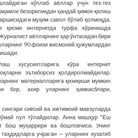
лайдиган кўплаб аёллар учун тез-тез
ақамли безориликдан қандай ҳимоя қилиш
қаршисидаги муҳим савол бўлиб қолмоқда.
и қисми интернетда турфа кўринишда
Журналист аёлларнинг ҳар ўнтасидан бири
 уларнинг 90 фоизи жисмоний ҳужумлардан
қишади.
лаш хусусиятларига кўра интернет
қларни эътиборсиз қолдиролмайдилар.
уларнинг материалларига қизиқиши мумкин
ри бор, ахир уларнинг ҳамкасблари,
 сингари сиёсий ва ижтимоий мавзуларда
мўмай пул тўлайдилар. Aнна машҳур “Ёш
нг бош муҳаррири ва бошловчиси. Унинг
 таҳдидларга учраган — уларнинг кузатиб