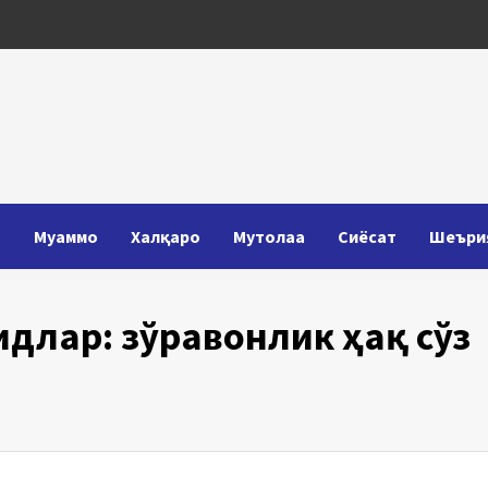
Т
Муаммо
Халқаро
Мутолаа
Сиёсат
Шеъри
длар: зўравонлик ҳақ сўз