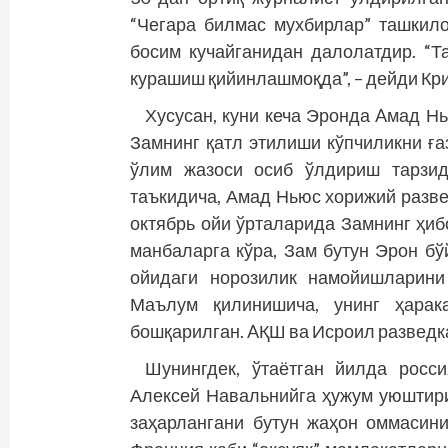
“Чегара билмас мухбирлар” ташкил
босим кучайганидан далолатдир. “Т
курашиш қийинлашмоқда”, – дейди Кр
Хусусан, куни кеча Эронда Aмад Н
Замнинг қатл этилиши кўпчиликни ға
ўлим жазоси осиб ўлдириш тарзид
таъкидича, Амад Ньюс хорижий разве
октябрь ойи ўрталарида Замнинг ҳиб
манбаларга кўра, Зам бутун Эрон бў
ойидаги норозилик намойишларини
Маълум қилинишича, унинг ҳарак
бошқарилган. AҚШ ва Исроил разведка
Шунингдек, ўтаётган йилда росси
Алексей Навальнийга ҳужум уюштири
заҳарлангани бутун жаҳон оммасини