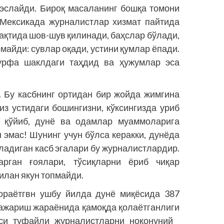
эслайди. Бироқ масаланинг бошқа томони
, Мексикада журналистлар хизмат пайтида
вақтида шов-шув қилинади, баҳслар бўлади,
рмайди: сувлар оқади, устини қумлар ёпади.
урфа шаклдаги таҳдид ва ҳужумлар эса
 Бу касбнинг ортидан бир жойда жимгина
из устидаги бошингизни, кўксингизда уриб
б қўйиб, дунё ва одамлар муаммоларига
 эмас! Шунинг учун бўлса керакки, дунёда
еладиган касб эгалари бу журналистлардир.
тарган ғоялари, тўсиқларни ёриб чиқар
лан якун топмайди.
ораётгвн ушбу йилда дунё миқёсида 387
бажариш жараёнида қамоқда қолаётганлиги
яси туфайли журналистларни ноқонуний