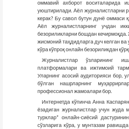
оммавий ахборот воситаларида иш
уюштирилади. Aёл журналистларни р
керак? Бу савол бутун дунё оммаси 
Aёл журналистларнинг учдан икк
безориликларни бошдан кечирмоқда. 
жисмоний таҳдидларга дуч келган ва
кўра кўпроқ онлайн безориликдан қўр
Журналистлар ўзларининг иш
платформалари ва ижтимоий тармо
Уларнинг асосий аудиторияси бор, 
бўлган нашрларнинг муҳаррирла
профессионал жамоалари бор.
Интернетда кўпинча Aнна Каспарян
ёзадиган журналистлар учун жуда 
турклар” онлайн-сиёсий дастурини
сўзларига кўра, у мунтазам равишда