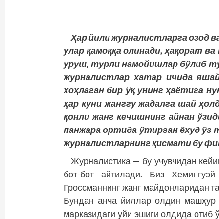
Ҳар йили журналистларга озод в
улар қамоққа олинади, ҳақорат ва
уруш, турли намойишлар бўлиб ту
журналистлар хатар ичида яшай
хоҳлаган бир ўқ унинг ҳаётига н
ҳар куни жанггу жадалга шай ҳолд
қонли жанг кечишнинг айнан ўзиди
панжара ортида ўтирган ёхуд ўз 
журналистларнинг қисмати бу фик
Журналистика — бу учувчидан кейи
бот-бот айтилади. Биз Хемингуэй
Гроссманнинг жанг майдонларидан т
Бундан анча йиллар олдин машҳур 
марказидаги уйи эшиги олдида отиб 