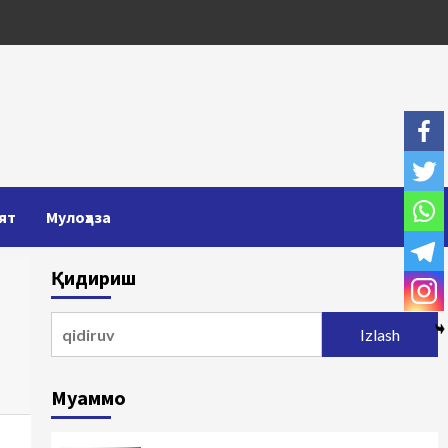
ят
Мулоҳаза
Қидириш
Qidirshish:
Муаммо