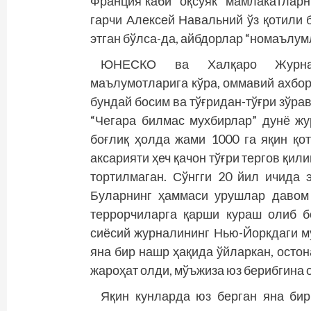
Франция каби “оқсуяк” мамлакатлар
гарчи Алексей Навальний ўз қотили
этган бўлса-да, айбдорлар “номаълум
ЮНЕСКО ва Халқаро Журнали
маълумотларига кўра, оммавий ахбор
бундай босим ва тўғридан-тўғри зўрав
“Чегара билмас мухбирлар” дунё ж
боғлиқ ҳолда жами 1000 га яқин қо
аксарияти ҳеч қачон тўғри тергов қи
тортилмаган. Сўнгги 20 йил ичида 
Буларнинг ҳаммаси урушлар давом
террорчиларга қарши кураш олиб б
сиёсий журналининг Нью-Йоркдаги м
яна бир нашр ҳақида ўйларкан, осто
жароҳат олди, мўъжиза юз берибгина 
Яқин кунларда юз берган яна бир