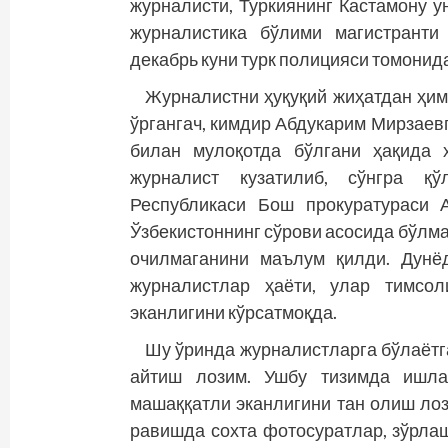
журналисти, Туркиянинг Кастамону 
журналистика бўлими магистранти
декабрь куни турк полицияси томонида
Журналистни ҳуқуқий жиҳатдан ҳим
ўргангач, кимдир Абдукарим Мирзаев
билан мулоқотда бўлгани ҳақида 
журналист кузатилиб, сўнгра қў
Республикаси Бош прокуратураси 
Ўзбекистоннинг сўрови асосида бўлма
очилмаганини маълум қилди. Дунё
журналистлар ҳаёти, улар тимсол
эканлигини кўрсатмоқда.
Шу ўринда журналистларга бўлаётг
айтиш лозим. Ушбу тизимда ишла
машаққатли эканлигини тан олиш лоз
равишда сохта фотосуратлар, зўрла