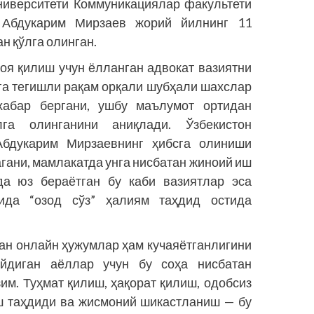
университети Коммуникациялар факультети
 Абдукарим Мирзаев жорий йилнинг 11
н қўлга олинган.
оя қилиш учун ёлланган адвокат вазиятни
га тегишли рақам орқали шубҳали шахслар
хабар бергани, ушбу маълумот ортидан
лга олинганини аниқлади. Ўзбекистон
Абдукарим Мирзаевнинг ҳибсга олиниши
гани, мамлакатда унга нисбатан жиноий иш
да юз бераётган бу каби вазиятлар эса
ида “озод сўз” ҳалиям таҳдид остида
ан онлайн ҳужумлар ҳам кучаяётганлигини
йдиган аёллар учун бу соҳа нисбатан
им. Туҳмат қилиш, ҳақорат қилиш, одобсиз
ш таҳдиди ва жисмоний шикастланиш — бу