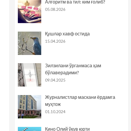
Алгоритм ва тил: ким ғолиб?
05.08.2026
Қушлар хавф остида
15.04.2026
Зилзилани ўрганмаса ҳам
бўлаверадими?
09.04.2025
Журналистлар маскани ёрдамга
муҳтож
01.10.2024
Кино Олий ўқув юрти