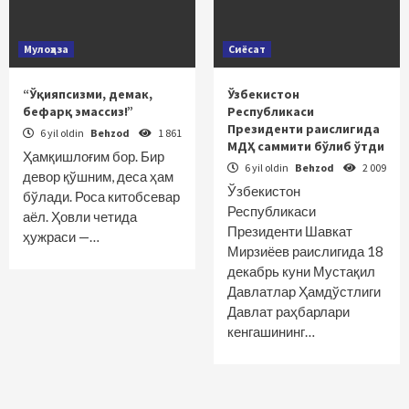
Мулоҳаза
Сиёсат
“Ўқияпсизми, демак,
Ўзбекистон
бефарқ эмассиз!”
Республикаси
Президенти раислигида
6 yil oldin
Behzod
1 861
МДҲ саммити бўлиб ўтди
Ҳамқишлоғим бор. Бир
6 yil oldin
Behzod
2 009
девор қўшним, деса ҳам
Ўзбекистон
бўлади. Роса китобсевар
Республикаси
аёл. Ҳовли четида
Президенти Шавкат
ҳужраси —…
Мирзиёев раислигида 18
декабрь куни Мустақил
Давлатлар Ҳамдўстлиги
Давлат раҳбарлари
кенгашининг…