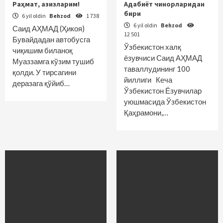
Раҳмат, азизларим!
Адабиёт чинорларидан
бири
6 yil oldin
Behzod
1 738
6 yil oldin
Behzod
Саид АҲМАД (Ҳикоя)
12 501
Бувайдадан автобусга
Ўзбекистон халқ
чиқишим биланоқ
ёзувчиси Саид АҲМАД
Муаззамга кўзим тушиб
таваллудининг 100
қолди. У тирсагини
йиллиги Кеча
деразага қўйиб…
Ўзбекистон Ёзувчилар
уюшмасида Ўзбекистон
Қаҳрамони,…