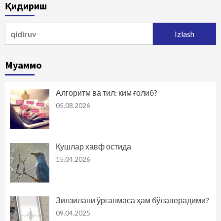
Қидириш
Qidirshish:
Муаммо
Алгоритм ва тил: ким ғолиб?
05.08.2026
Қушлар хавф остида
15.04.2026
Зилзилани ўрганмаса ҳам бўлаверадими?
09.04.2025