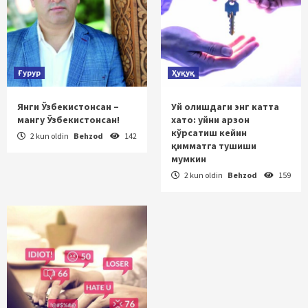
Ғурур
Ҳуқуқ
Янги Ўзбекистонсан –
Уй олишдаги энг катта
мангу Ўзбекистонсан!
хато: уйни арзон
кўрсатиш кейин
2 kun oldin
Behzod
142
қимматга тушиши
мумкин
2 kun oldin
Behzod
159