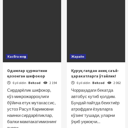
Касбга меҳр
Жараён
Одамлар ҳурматини
Қуруқ гапдан аниқ саъй-
қозонган шифокор
ҳаракатларга ўтайлик!
6 yil oldin
Behzod
2 194
6 yil oldin
Behzod
2 062
Сирдарёлик шифокор,
Чорраҳадаги бекатда
кўз микрожарроҳлиги
автобус кутиб қолдим.
бўйича етук мутахассис,
Бундай пайтда беихтиёр
устоз Расул Каримовни
атрофдаги ёзувларга
наинки сирдарёликлар,
кўзинг тушади, уларни
балки мамлакатимизнинг
ўқиб уқмоқчи…
турли…