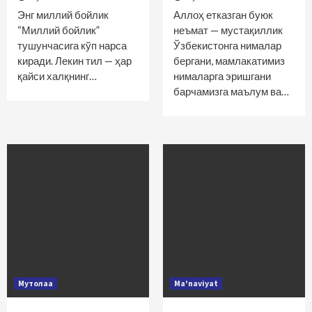
Энг миллий бойлик
Аллоҳ етказган буюк
“Миллий бойлик”
неъмат — мустақиллик
тушунчасига кўп нарса
Ўзбекистонга нималар
киради. Лекин тил — ҳар
бергани, мамлакатимиз
қайси халқнинг…
нималарга эришгани
барчамизга маълум ва…
Мутолаа
Ma'naviyat