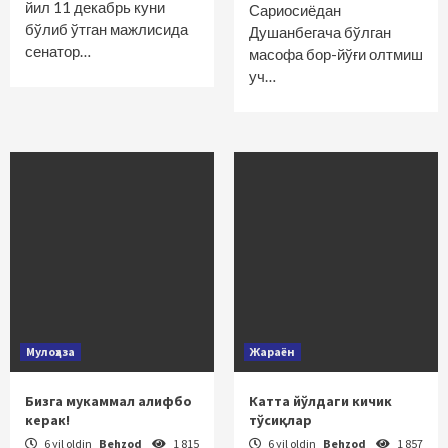
йил 11 декабрь куни
Сариосиёдан
бўлиб ўтган мажлисида
Душанбегача бўлган
сенатор…
масофа бор-йўғи олтмиш
уч…
Мулоҳаза
Жараён
Бизга мукаммал алифбо
Катта йўлдаги кичик
керак!
тўсиқлар
6 yil oldin
Behzod
1 815
6 yil oldin
Behzod
1 857