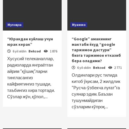
Мулоҳаза
Муаммо
“Юракдан куйлаш учун
“Google” амакининг
юрак керак”
мактаби ёхуд “google
таржимон дастури”
6 yil oldin
Behzod
1 876
бизга таржимон етказиб
Хусусий телеканаллар,
бера оладими?
радиоларда янграётган
6 yil oldin
Behzod
2 771
айрим “қўшиқ”ларни
Олдинлари рус тилида
тингласангиз
китоб ўқисам, 2 жилдлик
кайфиятингиз тушади,
“Русча-ўзбекча луғат”га
таъбингиз хира тортади.
суянар эдим. Баъзан
Сўзлар жўн, қўпол,…
тушунмайдиган
сўзларим кўпроқ…