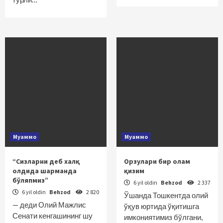
Муаммо
Муаммо
“Сизларни деб халқ
Орзулари бир олам
олдида шарманда
қизим
бўляпмиз”
6 yil oldin
Behzod
2 337
6 yil oldin
Behzod
2 820
Ўшанда Тошкентда олий
— деди Олий Мажлис
ўқув юртида ўқитишга
Сенати кенгашининг шу
имкониятимиз бўлгани,