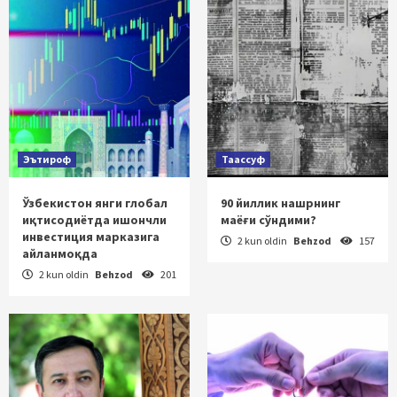
Эътироф
Таассуф
Ўзбекистон янги глобал
90 йиллик нашрнинг
иқтисодиётда ишончли
маёғи сўндими?
инвестиция марказига
2 kun oldin
Behzod
157
айланмоқда
2 kun oldin
Behzod
201