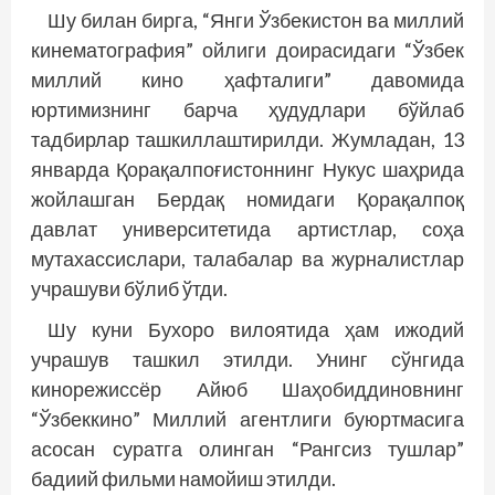
Шу билан бирга, “Янги Ўзбекистон ва миллий
кинематография” ойлиги доирасидаги “Ўзбек
миллий кино ҳафталиги” давомида
юртимизнинг барча ҳудудлари бўйлаб
тадбирлар ташкиллаштирилди. Жумладан, 13
январда Қорақалпоғистоннинг Нукус шаҳрида
жойлашган Бердақ номидаги Қорақалпоқ
давлат университетида артистлар, соҳа
мутахассислари, талабалар ва журналистлар
учрашуви бўлиб ўтди.
Шу куни Бухоро вилоятида ҳам ижодий
учрашув ташкил этилди. Унинг сўнгида
кинорежиссёр Айюб Шаҳобиддиновнинг
“Ўзбеккино” Миллий агентлиги буюртмасига
асосан суратга олинган “Рангсиз тушлар”
бадиий фильми намойиш этилди.