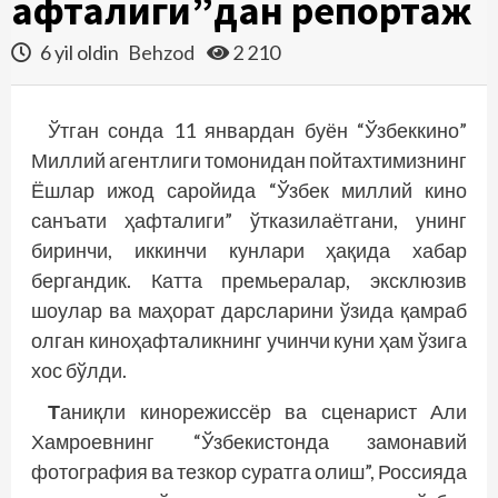
ҳафталиги”дан репортаж
6 yil oldin
Behzod
2 210
Ўтган сонда 11 январдан буён “Ўзбеккино”
Миллий агентлиги томонидан пойтахтимизнинг
Ёшлар ижод саройида “Ўзбек миллий кино
санъа­ти ҳафталиги” ўтказилаётгани, унинг
биринчи, иккинчи кунлари ҳақида хабар
бергандик. Катта премьералар, эксклюзив
шоулар ва маҳорат дарсларини ўзида қамраб
олган киноҳафталикнинг учинчи куни ҳам ўзига
хос бўлди.
Т
аниқли кинорежиссёр ва сценарист Али
Хамроевнинг “Ўзбекистонда замонавий
фотография ва тезкор суратга олиш”, Россия­да