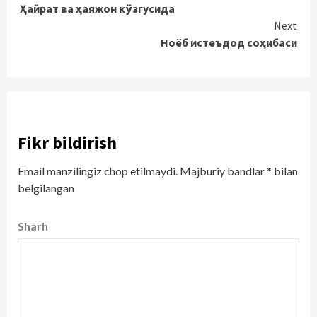
Ҳайрат ва ҳаяжон кўзгусида
Reading
Next
Ноёб истеъдод соҳибаси
Fikr bildirish
Email manzilingiz chop etilmaydi.
Majburiy bandlar
*
bilan
belgilangan
Sharh