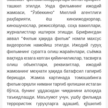
ташкил этилди. Унда фильмнинг ижодий
жамоаси, “Ўзбеккино” Миллий агентлиги
раҳбарияти, ёш киноижодкорлар,
киношунослар, режиссёрлар, соҳа вакиллари,
журналистлар иштирок этишди. Брифингдан
аввал “Фильм ҳақида фильм” номли махсус
видеоролик намойиш этилди. Ижодий гуруҳ
фильмнинг суратга олиш жараёнлари, съёмка
вақтида юзага келган қийинчилик­лар, тасвирга
олиш объектлари, реквизитлар, ижодий
жамоанинг меҳнати ҳақида батафсил гапириб
беришди. Жамоа картинада томошабинга
фильм орқали нимани тарғиб қилишни истаган
бўлса, бунинг уддасидан чиққанини алоҳида
таъкидлашди. Маълумот учун, ушбу фильмда
террористик гуруҳларга адашиб, қўшилиб