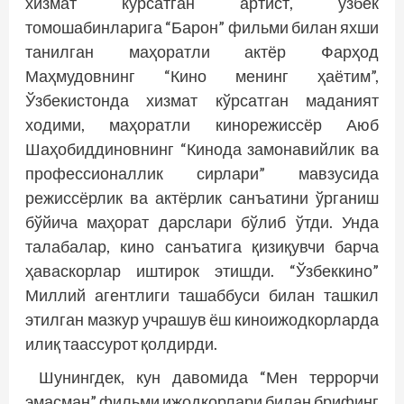
хизмат кўрсатган артист, ўзбек
томошабинларига “Барон” фильми билан яхши
танилган маҳоратли актёр Фарҳод
Маҳмудовнинг “Кино менинг ҳаётим”,
Ўзбекистонда хизмат кўрсатган маданият
ходими, маҳоратли кинорежиссёр Аюб
Шаҳобиддиновнинг “Кинода замонавийлик ва
профессионаллик сирлари” мавзусида
режиссёрлик ва актёрлик санъатини ўрганиш
бўйича маҳорат дарслари бўлиб ўтди. Унда
талабалар, кино санъатига қизиқувчи барча
ҳаваскорлар иштирок этишди. “Ўзбеккино”
Миллий агентлиги ташаббуси билан ташкил
этилган мазкур учрашув ёш киноижодкорларда
илиқ таассурот қолдирди.
Шунингдек, кун давомида “Мен террорчи
эмасман” фильми ижодкорлари билан брифинг