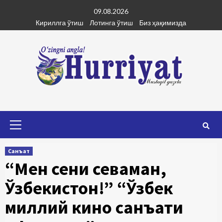
Skip
09.08.2026
to
Кириллга ўтиш
Лотинга ўтиш
Биз ҳақимизда
content
Primary
Menu
Санъат
“Мен сени севаман,
Ўзбекистон!” “Ўзбек
миллий кино санъати