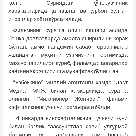
қолган, Суриядаги қўпорувчилик
ҳаракатларида қатнашган ва қурбон бўлган
инсонлар ҳаёти кўрсатилади.
Фильмнинг суратга олиш ишлари аслида
бошқа давлатларда амалга оширилиши керак
бўлган, аммо пандемия сабаб террорчилар
яшайдиган муҳитни ўзимизнинг юртимизда
махсус павильион қуриб, фильмда жангарилар
ҳаётини акс эттиришга муваффақ бўлишган.
“Ўзбеккино” Миллий агентлиги ҳамда “Ласт
Медиа” МЧЖ билан ҳамкорликда суратга
олинган “Миллионер Жонибек” фильми
ҳафталикнинг учинчи премьераси бўлди.
14 январда киноҳафталикнинг учинчи куни
билан боғлиқ таассуротлар совиб улгурмай
тўртинчи кун тадбирлари ҳам бош­лаб