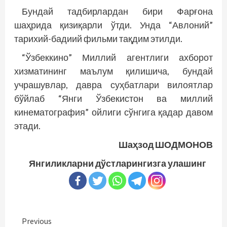
Бундай тадбирлардан бири Фарғона
шаҳрида қизиқарли ўтди. Унда “Авлоний”
тарихий-бадиий фильми тақдим этилди.
“Ўзбеккино” Миллий агентлиги ахборот
хизматининг маълум қилишича, бундай
учрашувлар, давра суҳбатлари вилоятлар
бўйлаб “Янги Ўзбекистон ва миллий
кинематография” ойлиги сўнгига қадар давом
этади.
Шаҳзод ШОДМОНОВ
Янгиликларни дўстларингизга улашинг
Continue
Previous