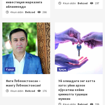
инвестиция марказига
4 kun oldin
Behzod
197
айланмоқда
4 kun oldin
Behzod
266
Ғурур
Ҳуқуқ
Янги Ўзбекистонсан –
Уй олишдаги энг катта
мангу Ўзбекистонсан!
хато: уйни арзон
кўрсатиш кейин
4 kun oldin
Behzod
176
қимматга тушиши
мумкин
4 kun oldin
Behzod
206