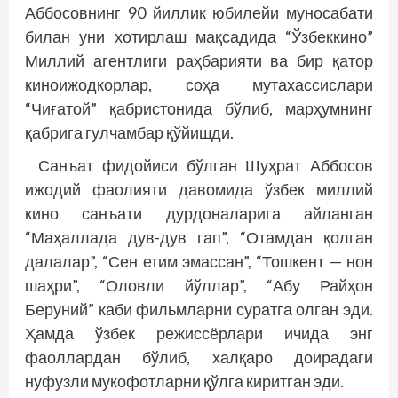
Аббосовнинг 90 йиллик юбилейи муносабати
билан уни хотирлаш мақсадида “Ўзбеккино”
Миллий агентлиги раҳбарияти ва бир қатор
киноижодкорлар, соҳа мутахассислари
“Чиғатой” қабристонида бўлиб, марҳумнинг
қабрига гулчамбар қўйишди.
Санъат фидойиси бўлган Шуҳрат Аббосов
ижодий фаолияти давомида ўзбек миллий
кино санъати дурдоналарига айланган
“Маҳаллада дув-дув гап”, “Отамдан қолган
далалар”, “Сен етим эмассан”, “Тошкент — нон
шаҳри”, “Оловли йўллар”, “Абу Райҳон
Беруний” каби фильмларни суратга олган эди.
Ҳамда ўзбек режиссёрлари ичида энг
фаоллардан бўлиб, халқаро доирадаги
нуфузли мукофотларни қўлга киритган эди.