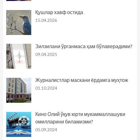
Қушлар хавф остида
15.04.2026
Зилзилани ўрганмаса ҳам бўлаверадими?
09.04.2025
Журналистлар маскани ёрдамга муҳтож
01.10.2024
Кино Олий ўқув юрти мукаммаллашуви
омилларини биламизми?
05.09.2024