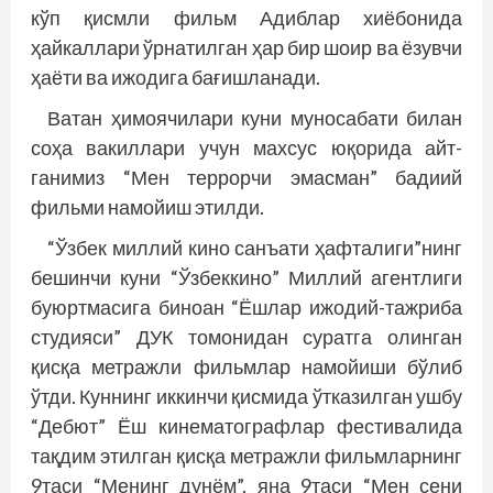
кўп қисмли фильм Адиблар хиё­бонида
ҳайкаллари ўрнатилган ҳар бир шоир ва ёзувчи
ҳаёти ва ижодига бағишланади.
Ватан ҳимоячилари куни муносабати билан
соҳа вакиллари учун махсус юқорида айт­
ганимиз “Мен террорчи эмасман” бадиий
фильми намойиш этилди.
“Ўзбек миллий кино санъати ҳафталиги”нинг
бешинчи куни “Ўзбеккино” Миллий агентлиги
буюртмасига биноан “Ёшлар ижодий-тажриба
студияси” ДУК томонидан суратга олинган
қисқа метражли фильмлар намойиши бўлиб
ўтди. Куннинг иккинчи қисмида ўтказилган ушбу
“Дебют” Ёш кинематографлар фестивалида
тақдим этилган қисқа метражли фильмларнинг
9таси “Менинг дунём”, яна 9таси “Мен сени