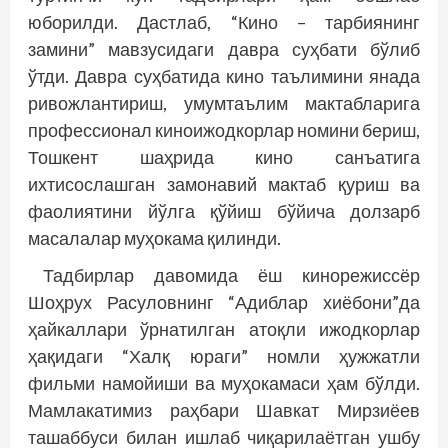
юборилди. Дастлаб, “Кино – тарбиянинг
замини” мавзусидаги давра суҳбати бўлиб
ўтди. Давра суҳбатида кино таълимини янада
ривожлантириш, умумтаълим мактабларига
профессионал киноижодкорлар номини бериш,
Тошкент шаҳрида кино санъатига
ихтисослашган замонавий мактаб қуриш ва
фаолиятини йўлга қўйиш бўйича долзарб
масалалар муҳокама қилинди.
Тадбирлар давомида ёш кинорежиссёр
Шоҳрух Расуловнинг “Адиблар хиёбони”да
ҳайкаллари ўрнатилган атоқли ижодкорлар
ҳақидаги “Халқ юраги” номли ҳужжатли
фильми намойиши ва муҳокамаси ҳам бўлди.
Мамлакатимиз раҳбари Шавкат Мирзиёев
ташаббуси билан ишлаб чиқарилаётган ушбу