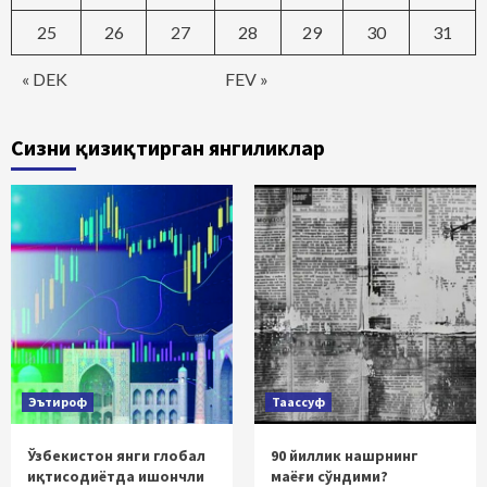
25
26
27
28
29
30
31
« DEK
FEV »
Сизни қизиқтирган янгиликлар
Эътироф
Таассуф
Ўзбекистон янги глобал
90 йиллик нашрнинг
иқтисодиётда ишончли
маёғи сўндими?