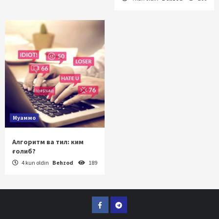
Муаммо
Алгоритм ва тил: ким
ғолиб?
4 kun oldin
Behzod
189
Facebook
Telegram