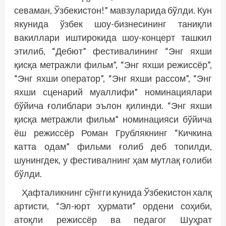
севаман, Ўзбекистон!” мавзуларида бўлди. Кун
якунида ўзбек шоу-бизнесининг таниқли
вакиллари иштирокида шоу-концерт ташкил
этилиб, “Дебют” фестивалининг “Энг яхши
қисқа метражли фильм”, “Энг яхши режиссёр”,
“Энг яхши оператор”, “Энг яхши рассом”, “Энг
яхши сценарий муаллифи” номинация­лари
бўйича ғолиблари эълон қилинди. “Энг яхши
қисқа метражли фильм” номинацияси бўйича
ёш режиссёр Роман Грублякнинг “Кичкина
катта одам” фильми ғолиб деб топилди,
шунингдек, у фестивалнинг ҳам мутлақ ғолиби
бўлди.
Ҳафталикнинг сўнгги кунида Ўзбекистон халқ
артисти, “Эл-юрт ҳурмати” ордени соҳиби,
атоқли режиссёр ва педагог Шуҳрат