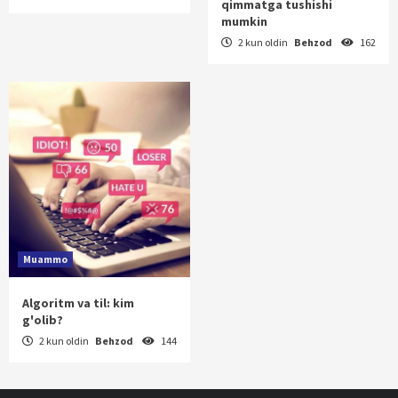
qimmatga tushishi
mumkin
2 kun oldin
Behzod
162
Muammo
Algoritm va til: kim
g'olib?
2 kun oldin
Behzod
144