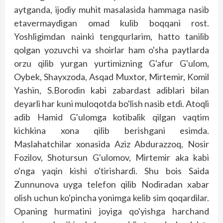
aytganda, ijodiy muhit masalasida hammaga nasib
etavermaydigan omad kulib boqqani rost.
Yoshligimdan nainki tengqurlarim, hatto tanilib
qolgan yozuvchi va shoirlar ham o'sha paytlarda
orzu qilib yurgan yurtimizning G'afur G'ulom,
Oybek, Shayxzoda, Asqad Muxtor, Mirtemir, Komil
Yashin, S.Borodin kabi zabardast adiblari bilan
deyarli har kuni muloqotda bo'lish nasib etdi. Atoqli
adib Hamid G'ulomga kotibalik qilgan vaqtim
kichkina xona qilib berishgani esimda.
Maslahatchilar xonasida Aziz Abdurazzoq, Nosir
Fozilov, Shotursun G'ulomov, Mirtemir aka kabi
o'nga yaqin kishi o'tirishardi. Shu bois Sai­da
Zunnunova uyga telefon qilib Nodiradan xabar
olish uchun ko'pincha yonimga kelib sim qoqardilar.
Opaning hurmatini joyiga qo'yishga harchand