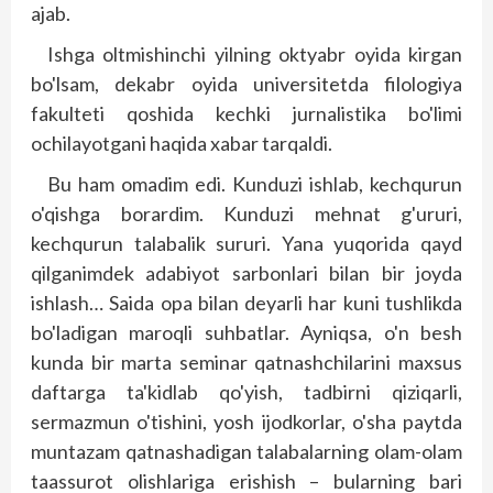
ajab.
Ishga oltmishinchi yilning oktyabr oyida kirgan
bo'lsam, dekabr oyida universitetda filologiya
fakulteti qoshida kechki jurnalistika bo'limi
ochilayotgani haqida xabar tarqaldi.
Bu ham omadim edi. Kunduzi ishlab, kechqurun
o'qishga borardim. Kunduzi mehnat g'ururi,
kechqurun talabalik sururi. Yana yuqorida qayd
qilganimdek adabiyot sarbonlari bilan bir joyda
ishlash… Saida opa bilan deyarli har kuni tushlikda
bo'ladigan maroqli suhbatlar. Ayniqsa, o'n besh
kunda bir marta seminar qatnash­chilarini maxsus
daftarga ta'kidlab qo'yish, tadbirni qiziqarli,
sermazmun o'tishini, yosh ijodkorlar, o'sha paytda
muntazam qatnashadigan talabalarning olam-olam
taassurot olishlariga erishish – bularning bari