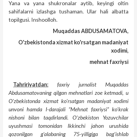
Yana va yana shukronalar aytib, keyingi oltin
sahifalarni izlashga tushaman. Ular hali albatta
topilgusi. Inshoolloh.
Muqaddas ABDUSAMATOVA,
O'zbekistonda xizmat ko'rsatgan madaniyat
xodimi,
mehnat faxriysi
Tahririyatdan:
faxriy jurnalist Muqaddas
Abdusamatovaning qilgan mehnatlari zoe ketmadi, u
O'zbekistonda xizmat ko'rsatgan madaniyat xodimi
unvoni hamda I-darajali “Mehnat faxriysi” ko'krak
nishoni bilan taqdirlandi. O'zbekiston Yozuvchilar
uyushmasi tomonidan Ikkinchi jahon urushida
qozonilgan g'alabaning 75-yilligiga bag'ishlab