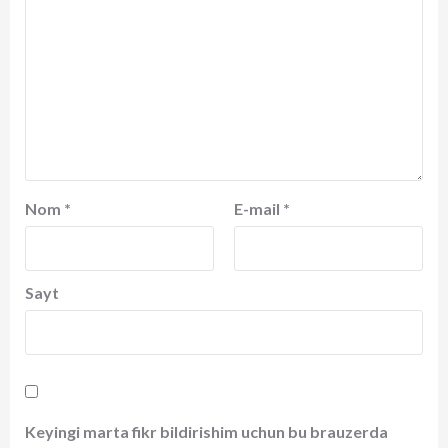
Nom
*
E-mail
*
Sayt
Keyingi marta fikr bildirishim uchun bu brauzerda