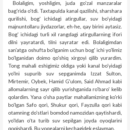
Bolaligim, yoshligim, juda go'zal manzaralar
bag'rida o'tdi. Taxtapulda kanal qazilishi, sharshara
qurilishi, bog' ichidagi atirgullar, suv bo'yidagi
majnuntollaru jiydazorlar, eh-he, qay birini aytasiz.
Bog' ichidagi turli xil rangdagi atirgullarning ifori
dilni yayratardi, tilni sayratar edi. Bolaligimdan
san'atga oshufta bo'lganim uchun bog' ichi yo'limiz
bo'lganidan doimo qo'shiq xirgoyi qilib yurardim.
Tong mahali eshigimiz oldiga yoki kanal bo'yidagi
yo'lni supurib suv sepganimda Izzat Sulton,
Mirtemir, Oybek, Hamid G'ulom, Said Ahmad kabi
allomalarning sayr qilib yurishganida ro'baro' kelib
qolardim. Yana o'sha paytlar mahallamizning ko'rki
bo'lgan Safo qori, Shukur qori, Fayzulla qori kabi
otamning do'stlari bomdod namozidan qaytishardi,
yo'ldan o'ta turib suv sepilgan joyda oyoqlarini
qoqishardi. Bu voqealarni kechagidek eslayman.