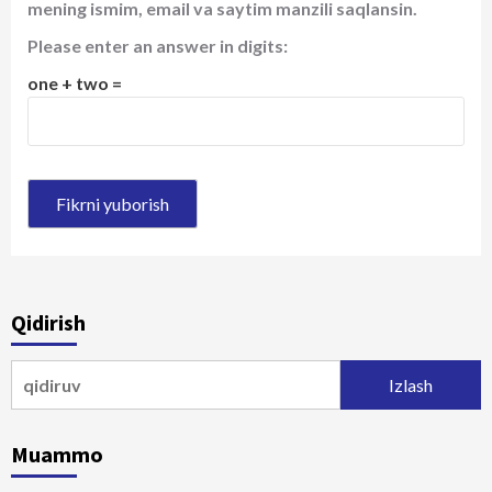
mening ismim, email va saytim manzili saqlansin.
Please enter an answer in digits:
one + two =
Qidirish
Qidirshish:
Muammo