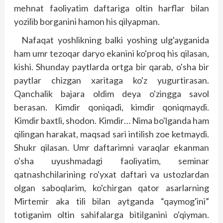
mehnat faoliyatim daftariga oltin harflar bilan
yozilib borganini hamon his qilyapman.
Nafaqat yoshlikning balki yoshing ulg'ayganida
ham umr tezoqar daryo ekanini ko'proq his qilasan,
kishi. Shunday paytlarda ortga bir qarab, o'sha bir
paytlar chizgan xaritaga ko'z yugurtirasan.
Qanchalik bajara oldim deya o'zingga savol
berasan. Kimdir qoniqadi, kimdir qoniqmaydi.
Kimdir baxtli, shodon. Kimdir… Nima bo'lganda ham
qilingan harakat, maqsad sari intilish zoe ketmaydi.
Shukr qilasan. Umr daftarimni varaqlar ekanman
o'sha uyushmadagi fao­liyatim, seminar
qatnashchilarining ro'yxat daftari va ustozlardan
olgan saboqlarim, ko'chirgan qator asarlarning
Mirtemir aka tili bilan ayt­ganda “qaymog'ini”
totiganim oltin sahifalarga bitilganini o'qiyman.