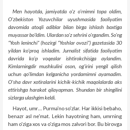
Men hayotda, jamiyatda o'z o'rnimni topa oldim,
O'zbekiston Yozuvchilar uyushmasida faoliyatim
davomida atoqli adiblar bilan birga ishlash baxtiga
muyassar bo'ldim. Ulardan so'z sehrini o'rgandim. So'ng
“Yosh leninchi” (hozirgi “Yoshlar ovozi”) gazetasida 30
yildan ko'proq ishladim. Jurnalist sifatida faoliyatim
davrida ko'p voqealar ishtirokchisiga aylandim.
Kimlarningdir mushkulini oson, og'irini yengil qilish
uchun qo'limdan kelganicha yordamimni ayamadim.
O'sha davr xotiralarini kichik-kichik maqolalarda aks
ettirishga harakat qilayapman. Shundan bir shingilini
sizlarga ulashgim keldi.
Hayot, umr… Purma'no so'zlar. Har ikkisi bebaho,
benazr asl ne'mat. Lekin hayotning ham, umrning
ham o'ziga xos va o'ziga mos zalvori bor. Bu birovga