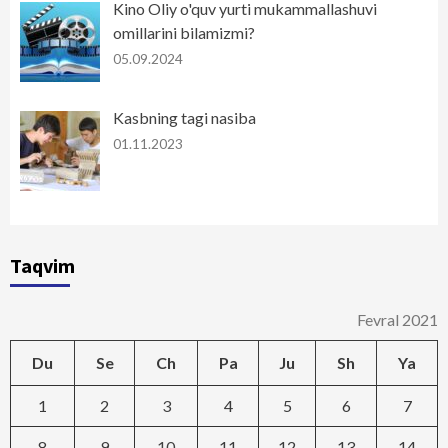
Kino Oliy o'quv yurti mukammallashuvi
omillarini bilamizmi?
05.09.2024
Kasbning tagi nasiba
01.11.2023
Taqvim
Fevral 2021
Du
Se
Ch
Pa
Ju
Sh
Ya
1
2
3
4
5
6
7
8
9
10
11
12
13
14