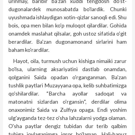
urinmay, baribir ba'zan xuddi tengdosh do'st-
dugonalardek munosabatda bo'lardik. Chunki
uyushmada ishlaydigan xotin-qizlar sanoqli edi. Shu
bois, opa men bilan ko'p muloqot qilardilar. Gohida
onamdek maslahat qilsalar, goh ustoz sifatida o'git
berardilar. Ba'zan dugonamonand sirlarini ham
baham ko'rardilar.
Hayot, oila, turmush uchun kishiga nimaiki zarur
bo'lsa, ularning aksariyatini dastlab onamdan,
qolganini Sai­da opadan o'rganganman. Ba'zan
tushlik paytlari Muzayyana opa, kelib suhbatimizga
qo'shilardilar. “Barcha ayollar sadoqat va
matonatni sizlardan o'rgansin”, derdilar olima
onaxonimiz Saida va Zulfiya opaga. Endi yoshim
ulg'ayganda tez-tez o'sha lahzalarni yodga olaman.
O'sha paytlar dengiz tubidan dur terib qalbim
tubiga joylaganimga iqror bo'laman. Hali-hanuz