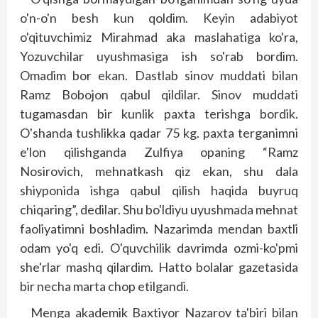
o'n-o'n besh kun qoldim. Keyin adabiyot
o'qituvchimiz Mirahmad aka maslahatiga ko'ra,
Yozuvchilar uyushmasiga ish so'rab bordim.
Omadim bor ekan. Dastlab sinov muddati bilan
Ramz Bobojon qabul qildilar. Sinov muddati
tugamasdan bir kunlik paxta terishga bordik.
O'shanda tushlikka qadar 75 kg. paxta terganimni
e'lon qilishganda Zulfiya opaning “Ramz
Nosirovich, mehnatkash qiz ekan, shu dala
shiyponida ishga qabul qilish haqida buyruq
chiqaring”, dedilar. Shu bo'ldiyu uyushmada mehnat
faoliyatimni boshladim. Nazarimda mendan baxt­­li
odam yo'q edi. O'quvchilik davrimda ozmi-ko'pmi
she'rlar mashq qilardim. Hatto bolalar gazetasida
bir necha marta chop etilgandi.
Menga akademik Baxtiyor Nazarov ta'biri bilan