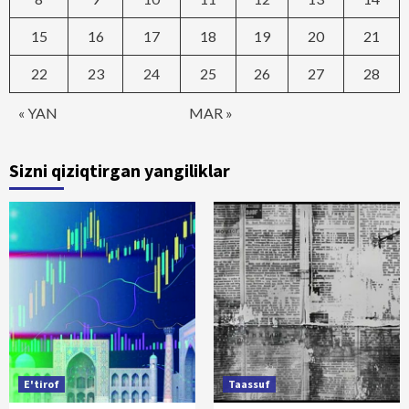
15
16
17
18
19
20
21
22
23
24
25
26
27
28
« YAN
MAR »
Sizni qiziqtirgan yangiliklar
E'tirof
Taassuf