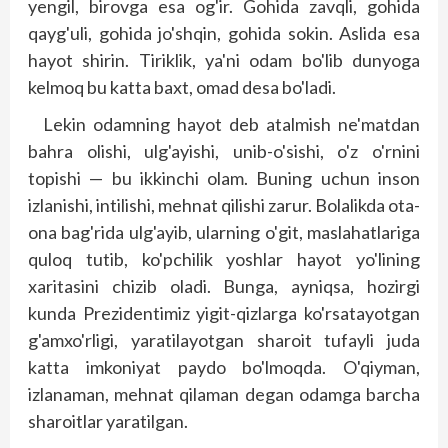
yengil, birovga esa og'ir. Gohida zavqli, gohida
qayg'uli, gohida jo'shqin, gohida sokin. Aslida esa
hayot shirin. Tiriklik, ya'ni odam bo'lib dunyoga
kelmoq bu katta baxt, omad desa bo'ladi.
Lekin odamning hayot deb atalmish ne'matdan
bahra olishi, ulg'ayishi, unib-o'sishi, o'z o'rnini
topishi — bu ikkinchi olam. Buning uchun inson
izlanishi, intilishi, mehnat qilishi zarur. Bolalikda ota-
ona bag'rida ulg'ayib, ularning o'git, maslahatlariga
quloq tutib, ko'pchilik yoshlar hayot yo'lining
xaritasini chizib oladi. Bunga, ayniqsa, hozirgi
kunda Prezidentimiz yigit-qizlarga ko'rsatayotgan
g'amxo'rligi, yaratilayotgan sharoit tufayli juda
katta imkoniyat paydo bo'lmoqda. O'qiyman,
izlanaman, mehnat qilaman degan odamga barcha
sharoitlar yaratilgan.