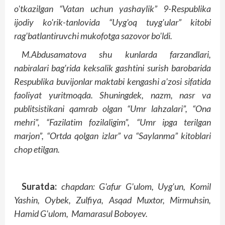
o'tkazilgan “Vatan uchun yashaylik” 9-Respublika
ijodiy ko'rik-tanlovida “Uyg'oq tuyg'ular” kitobi
rag'batlantiruvchi mukofotga sazovor bo'ldi.
M.Abdusamatova shu kunlarda farzandlari,
nabiralari bag'rida keksalik gashtini surish barobarida
Respublika buvijonlar maktabi kengashi a'zosi sifatida
faoliyat yuritmoqda. Shuningdek, nazm, nasr va
publitsistikani qamrab olgan “Umr lahzalari”, “Ona
mehri”, “Fazilatim fozilaligim”, “Umr ipga terilgan
marjon”, “Ortda qolgan izlar” va “Saylanma” kitoblari
chop etilgan.
Suratda:
chapdan: G'afur G'ulom, Uyg'un, Komil
Yashin, Oybek, Zulfiya, Asqad Muxtor, Mirmuhsin,
Hamid G'ulom, Mamarasul Boboyev.