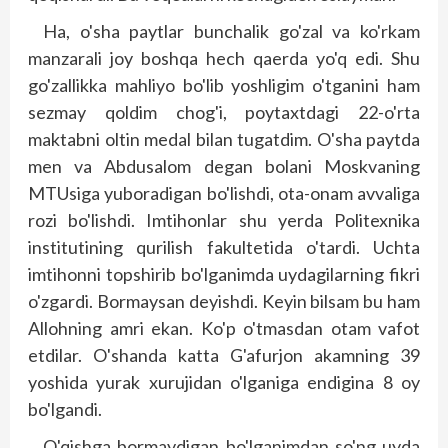
Ha, o'sha paytlar bunchalik go'zal va ko'rkam
manzarali joy boshqa hech qaerda yo'q edi. Shu
go'zallikka mahliyo bo'lib yoshligim o'tganini ham
sezmay qoldim chog'i, poytaxtdagi 22-o'rta
maktabni oltin medal bilan tugatdim. O'sha paytda
men va Abdusalom degan bolani Moskvaning
MTUsiga yuboradigan bo'lishdi, ota-onam avvaliga
rozi bo'lishdi. Imtihonlar shu yerda Politexnika
institutining qurilish fakultetida o'tardi. Uchta
imtihonni topshirib bo'lganimda uydagilarning fikri
o'zgardi. Bormaysan deyishdi. Keyin bilsam bu ham
Allohning amri ekan. Ko'p o'tmasdan otam vafot
etdilar. O'shanda katta G'afurjon akamning 39
yoshida yurak xurujidan o'lganiga endigina 8 oy
bo'lgandi.
O'qishga bormaydigan bo'lganimdan so'ng uyda