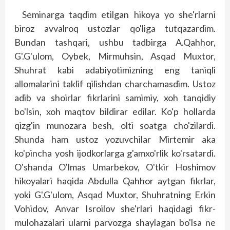
Seminarga taqdim etilgan hikoya yo she'rlarni
biroz avvalroq ustozlar qo'liga tutqazardim.
Bundan tashqari, ushbu tadbirga A.Qahhor,
G'.G'ulom, Oybek, Mirmuhsin, Asqad Muxtor,
Shuhrat kabi adabiyotimizning eng taniqli
allomalarini taklif qilishdan charchamasdim. Ustoz
adib va shoirlar fikr­larini samimiy, xoh tanqidiy
bo'lsin, xoh maqtov bildirar edilar. Ko'p hollarda
qizg'in munozara besh, olti soatga cho'zilardi.
Shunda ham ustoz yozuvchilar Mirtemir aka
ko'pincha yosh ijodkorlarga g'amxo'rlik ko'rsatardi.
O'shanda O'lmas Umarbekov, O'tkir Hoshimov
hikoyalari haqida Abdulla Qahhor ayt­gan fikrlar,
yoki G'.G'ulom, Asqad Muxtor, Shuhratning Erkin
Vohidov, Anvar Isroilov she'rlari haqidagi fikr-
mulohazalari ularni parvozga shaylagan bo'lsa ne