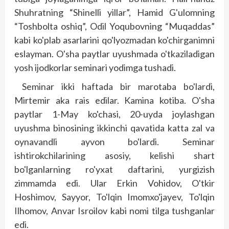
Shuhratning “Shinelli yillar”, Hamid G'ulomning
“Toshbolta oshiq”, Odil Yoqubovning “Muqaddas”
kabi ko'plab asarlarini qo'lyozmadan ko'chirganimni
eslayman. O'sha paytlar uyushmada o'tkaziladigan
yosh ijodkorlar seminari yodimga tushadi.
Seminar ikki haftada bir marotaba bo'lardi,
Mirtemir aka rais edilar. Kamina kotiba. O'sha
paytlar 1-May ko'chasi, 20-uyda joylashgan
uyushma binosining ikkinchi qavatida katta zal va
oynavandli ayvon bo'lardi. Seminar
ishtirokchilarining asosiy, kelishi shart
bo'lganlarning ro'yxat daftarini, yurgizish
zimmamda edi. Ular Erkin Vohidov, O'tkir
Hoshimov, Sayyor, To'lqin Imomxo'jayev, To'lqin
Ilhomov, Anvar Isroilov kabi nomi tilga tushganlar
edi.