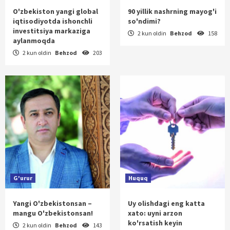
O'zbekiston yangi global
90 yillik nashrning mayog'i
iqtisodiyotda ishonchli
so'ndimi?
investitsiya markaziga
2 kun oldin
Behzod
158
aylanmoqda
2 kun oldin
Behzod
203
G'urur
Huquq
Yangi O'zbekistonsan –
Uy olishdagi eng katta
mangu O'zbekistonsan!
xato: uyni arzon
ko'rsatish keyin
2 kun oldin
Behzod
143