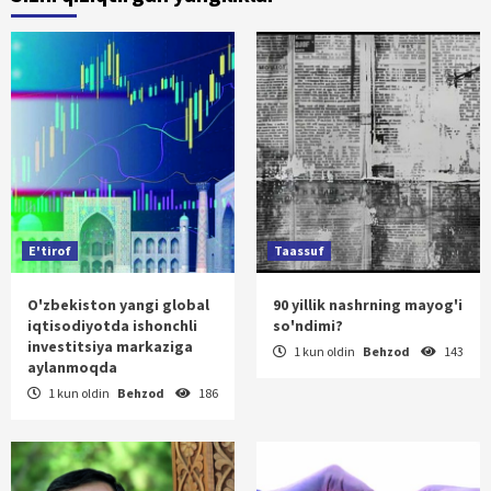
E'tirof
Taassuf
O'zbekiston yangi global
90 yillik nashrning mayog'i
iqtisodiyotda ishonchli
so'ndimi?
investitsiya markaziga
1 kun oldin
Behzod
143
aylanmoqda
1 kun oldin
Behzod
186