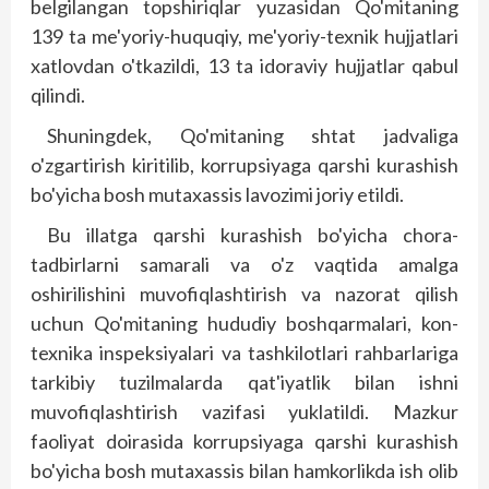
belgilangan topshiriqlar yuzasidan Qo'mitaning
139 ta me'yoriy-huquqiy, me'yoriy-texnik hujjatlari
xatlovdan o'tkazildi, 13 ta idoraviy hujjatlar qabul
qilindi.
Shuningdek, Qo'mitaning shtat jadvaliga
o'zgartirish kiritilib, korrupsiyaga qarshi kurashish
bo'yicha bosh mutaxassis lavozimi joriy etildi.
Bu illatga qarshi kurashish bo'yicha chora-
tadbirlarni samarali va o'z vaqtida amalga
oshirilishini muvofiqlashtirish va nazorat qilish
uchun Qo'mitaning hududiy boshqarmalari, kon-
texnika inspeksiyalari va tashkilotlari rahbarlariga
tarkibiy tuzilmalarda qat'iyatlik bilan ishni
muvofiqlashtirish vazifasi yuklatildi. Mazkur
faoliyat doirasida korrupsiyaga qarshi kurashish
bo'­yicha bosh mutaxassis bilan hamkorlikda ish olib