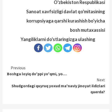
O'zbekiston Respublikasi
Sanoat xavfsizligi davlat qo'mitasining
korrupsiyaga qarshi kurashish bo'yicha
bosh mutaxassisi
Yangiliklarni do'stlaringizga ulashing
Continue
Previous
Boshga loyiq do'ppi yo'qmi, yo…
Reading
Next
Shudgordagi quyruq yoxud ma'naviy jinoyat ildizlari
qaerda?