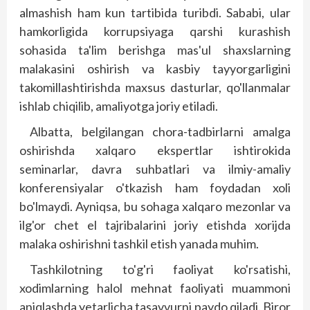
almashish ham kun tartibida turibdi. Sababi, ular
hamkorligida korrupsiyaga qarshi kurashish
sohasida ta'lim berishga mas'ul shaxslarning
malakasini oshirish va kasbiy tayyorgarligini
takomillashtirishda maxsus dasturlar, qo'llanmalar
ishlab chiqilib, amaliyotga joriy etiladi.
Albatta, belgilangan chora-tadbirlarni amalga
oshirishda xalqaro ekspertlar ishtirokida
seminarlar, davra suhbatlari va ilmiy-amaliy
konferen­siyalar o'tkazish ham foydadan xoli
bo'lmaydi. Ayniqsa, bu sohaga xalqaro mezonlar va
ilg'or chet el tajribalarini joriy etishda xorijda
malaka oshirishni tashkil etish yanada muhim.
Tashkilotning to'g'ri faoliyat ko'rsatishi,
xodimlarning halol mehnat faoliyati muammoni
aniqlashda yetarlicha tasavvurni paydo qiladi. Biror