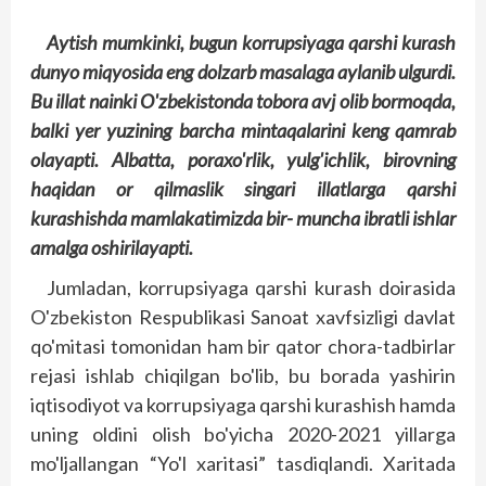
Aytish mumkinki, bugun korrupsiyaga qarshi kurash
dunyo miqyosida eng dolzarb masalaga aylanib ulgurdi.
Bu illat nainki O'zbekistonda tobora avj olib bormoqda,
balki yer yuzining barcha mintaqalarini keng qamrab
olayapti. Albatta, poraxo'rlik, yulg'ichlik, birovning
haqidan or qilmaslik singari illatlarga qarshi
kurashishda mamlakatimizda bir- muncha ibratli ishlar
amalga oshirilayapti.
Jumladan, korrupsiyaga qarshi kurash doirasida
O'zbekiston Respublikasi Sanoat xavfsizligi davlat
qo'mitasi tomonidan ham bir qator chora-tadbirlar
rejasi ishlab chiqilgan bo'lib, bu borada yashirin
iqtisodiyot va korrupsiyaga qarshi kurashish hamda
uning oldini olish bo'yicha 2020-2021 yillarga
mo'ljallangan “Yo'l xaritasi” tasdiqlandi. Xaritada