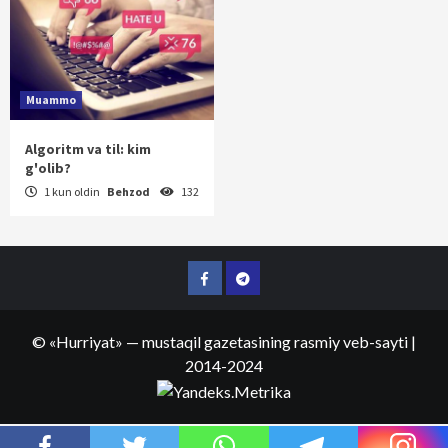
Muammo
Algoritm va til: kim
g'olib?
1 kun oldin
Behzod
132
Facebook
Telegram
©
«Hurriyat»
— mustaqil gazetasining rasmiy veb-sayti
|
2014-2024