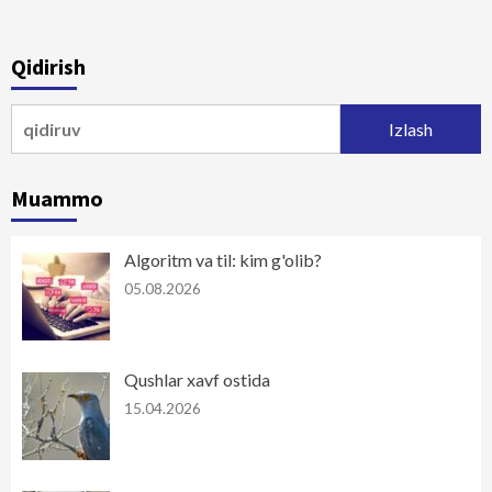
Qidirish
Qidirshish:
Muammo
Algoritm va til: kim g'olib?
05.08.2026
Qushlar xavf ostida
15.04.2026