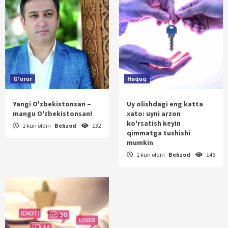
G'urur
Huquq
Yangi O'zbekistonsan –
Uy olishdagi eng katta
mangu O'zbekistonsan!
xato: uyni arzon
ko'rsatish keyin
1 kun oldin
Behzod
132
qimmatga tushishi
mumkin
1 kun oldin
Behzod
146