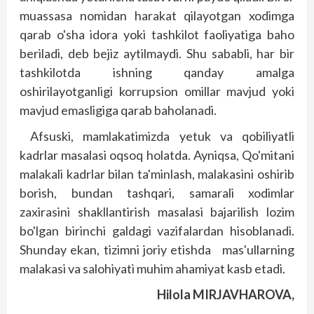
muassasa nomidan harakat qilayotgan xodimga
qarab o'sha idora yoki tashkilot faoliyatiga baho
beriladi, deb bejiz aytilmaydi. Shu sababli, har bir
tashkilotda ishning qanday amalga
oshirilayotganligi korrupsion omillar mavjud yoki
mavjud emasligiga qarab baholanadi.
Afsuski, mamlakatimizda yetuk va qobiliyatli
kadrlar masalasi oqsoq holatda. Ayniqsa, Qo'mitani
malakali kadrlar bilan ta'minlash, malakasini oshirib
borish, bundan tashqari, samarali xodimlar
zaxirasini shakllantirish masalasi bajarilish lozim
bo'lgan birinchi galdagi vazifalardan hisob­lanadi.
Shunday ekan, tizimni joriy etishda mas'ullarning
malakasi va salohiyati muhim ahamiyat kasb etadi.
Hilola MIRJAVHAROVA,