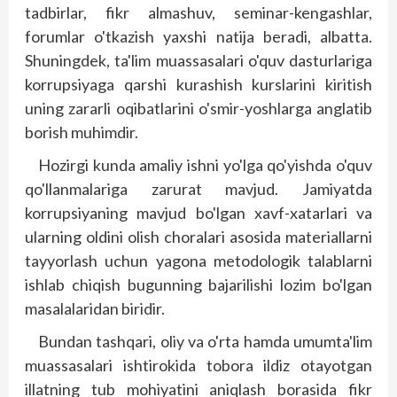
tadbirlar, fikr almashuv, seminar-kengashlar,
forumlar o'tkazish yaxshi natija beradi, albatta.
Shu­ningdek, ta'lim muassasalari o'quv dasturlariga
korrupsiyaga qarshi kurashish kurslarini kiritish
uning zararli oqibatlarini o'smir-yoshlarga anglatib
borish muhimdir.
Hozirgi kunda amaliy ishni yo'lga qo'yishda o'quv
qo'llanmalariga zarurat mavjud. Jamiyatda
korrupsiyaning mavjud bo'lgan xavf-xatarlari va
ularning oldini olish choralari asosida materiallarni
tayyorlash uchun yagona metodologik talablarni
ishlab chiqish bugunning bajarilishi lozim bo'lgan
masalalaridan biridir.
Bundan tashqari, oliy va o'rta hamda umumta'lim
muassasalari ishtirokida tobora ildiz otayotgan
illatning tub mohiyatini aniqlash borasida fikr