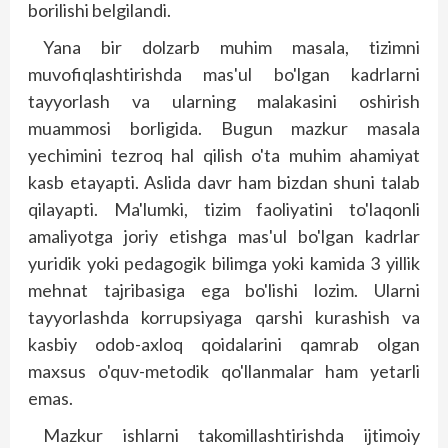
borilishi belgilandi.
Yana bir dolzarb muhim masala, tizimni
muvofiqlashtirishda mas'ul bo'lgan kadrlarni
tayyorlash va ularning malakasini oshirish
muammosi borligida. Bugun mazkur masala
yechimini tezroq hal qilish o'ta muhim ahamiyat
kasb etayapti. Aslida davr ham bizdan shuni talab
qilayapti. Ma'lumki, tizim fao­liyatini to'laqonli
amaliyotga joriy etishga mas'ul bo'lgan kadrlar
yuridik yoki pedagogik bilimga yoki kamida 3 yillik
mehnat tajribasiga ega bo'lishi lozim. Ularni
tayyorlashda korrupsiyaga qarshi kurashish va
kasbiy odob-axloq qoidalarini qamrab olgan
maxsus o'quv-metodik qo'llanmalar ham yetarli
emas.
Mazkur ishlarni takomillashtirishda ijtimoiy