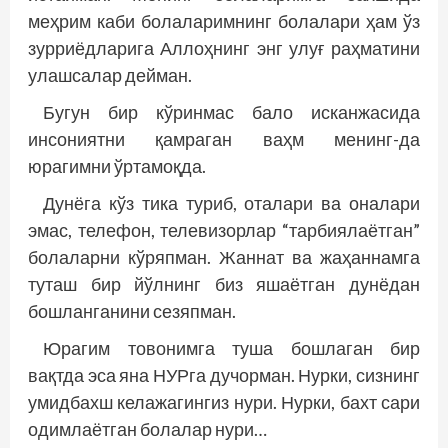
меҳрим каби болаларимнинг болалари ҳам ўз
зурриёдларига Аллоҳнинг энг улуғ раҳматини
улашсалар дейман.
Бугун бир кўринмас бало исканжасида
инсониятни қамраган ваҳм менинг-да
юрагимни ўртамоқда.
Дунёга кўз тика туриб, оталари ва оналари
эмас, телефон, телевизорлар “тарбиялаётган”
болаларни кўряпман. Жаннат ва жаҳаннамга
туташ бир йўлнинг биз яшаётган дунё­дан
бошланганини сезяпман.
Юрагим товонимга туша бошлаган бир
вақтда эса яна НУРга дучорман. Нурки, сизнинг
умидбахш келажагингиз нури. Нурки, бахт сари
одимлаётган болалар нури…