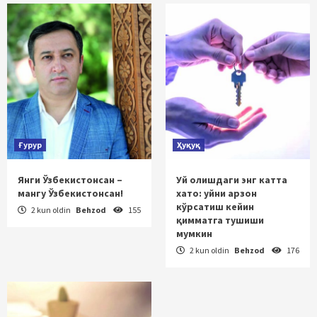
Ғурур
Ҳуқуқ
Янги Ўзбекистонсан –
Уй олишдаги энг катта
мангу Ўзбекистонсан!
хато: уйни арзон
кўрсатиш кейин
2 kun oldin
Behzod
155
қимматга тушиши
мумкин
2 kun oldin
Behzod
176