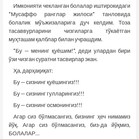
Имконияти чекланган болалар иштирокидаги
“Мусаффо ранглар жилоси” танловида
болалик мўъжизаларига дуч келдим. Тоза
тасаввурларини чизгиларга тўкаётган
муҳташам қалблар билан учрашдим.
“Бу — менинг қуёшим!”, деди улардан бири
ўзи чизган суратни тас­вирлар экан.
Ҳа, дарҳақиқат:
Бу — сизнинг қуёшингиз!!!
Бу — сизнинг гулларингиз!!!
Бу — сизнинг осмонингиз!!!
Агар сиз бўлмасангиз, бизнинг ҳеч нимамиз
йўқ. Агар сиз бўлмасангиз, биз-да йўқмиз,
БОЛАЛАР…