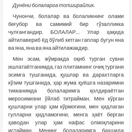
Дунёни болаларга топширайлик.
Чунончи, болалар ва болаликнинг олами
беғубор ва самимий бир гўзалликка
чулғангандир. БОЛАЛАР… Улар ҳақида
айтилавериб ёд бўлиб кетган гаплар бугун яна
ва яна, яна ва яна айтилажакдир.
Мен эсам, жўмракда оқиб турган сувни
ишлатаётганимда, газ плитамнинг очиқ тургани
эсимга тушганида, қушлар ва дарахтларга
кўзим тушганида, ҳар жума қуёшга назаримни
тикканимда болаларимга қолдираётган
меросимизни ўйлаб титрайман. Мен кўрган
қушларни улар ҳам кўрмоғини, мен ҳидлаган
гулларни ҳидламоғини, менга ҳаёт берган
ҳаводан улар ҳам нафас олмоқларини
истайман. Менинг болаларимга бахшида