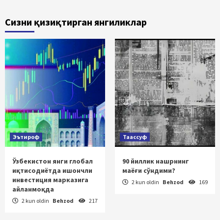
Сизни қизиқтирган янгиликлар
Эътироф
Таассуф
Ўзбекистон янги глобал
90 йиллик нашрнинг
иқтисодиётда ишончли
маёғи сўндими?
инвестиция марказига
2 kun oldin
Behzod
169
айланмоқда
2 kun oldin
Behzod
217