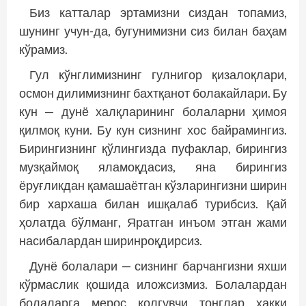
Биз катталар эртамизни сиздан топамиз,
шунинг учун-да, бугунимизни сиз билан баҳам
кўрамиз.
Гул кўнглимизнинг гулнигор қизалоқлари,
осмон дилимизнинг бахт­қанот болакайлари. Бу
кун — дунё халқларининг болаларни ҳимоя
қилмоқ куни. Бу кун сизнинг хос байрамингиз.
Бирингизнинг қўлингизда пуфаклар, бирингиз
музқаймоқ яламоқдасиз, яна бирингиз
ёруғликдан қамашаётган кўзларингизни ширин
бир хархаша билан ишқалаб турибсиз. Қай
ҳолатда бўлманг, Яратган инъом этган жами
насибалардан ширинроқдирсиз.
Дунё болалари — сизнинг барчан­гизни яхши
кўрмаслик қошида иложсизмиз. Болалардан
болалар­га мерос қолгувчи тонглар ҳаққи