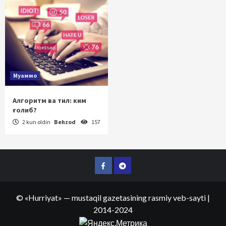
Муаммо
Алгоритм ва тил: ким
ғолиб?
2 kun oldin
Behzod
157
Facebook
Telegram
©
«Hurriyat»
— mustaqil gazetasining rasmiy veb-sayti
|
2014-2024