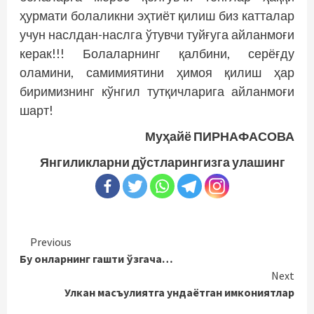
ҳурмати болаликни эҳтиёт қилиш биз катталар
учун наслдан-наслга ўтувчи туйғуга айланмоғи
керак!!! Болаларнинг қалбини, серёғду
оламини, самимиятини ҳимоя қилиш ҳар
биримизнинг кўнгил тутқичларига айланмоғи
шарт!
Муҳайё ПИРНАФАСОВА
Янгиликларни дўстларингизга улашинг
Continue
Previous
Бу онларнинг гашти ўзгача…
Reading
Next
Улкан масъулиятга ундаётган имкониятлар