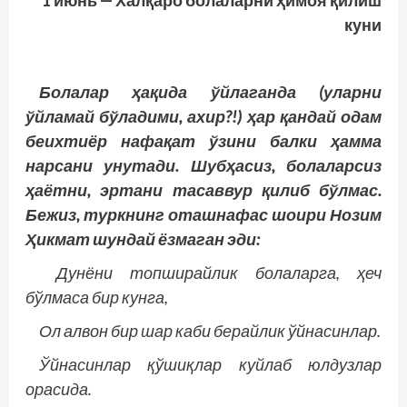
1 июнь — Халқаро болаларни ҳимоя қилиш
куни
Болалар ҳақида ўйлаганда (уларни
ўйламай бўладими, ахир?!) ҳар қандай одам
беихтиёр нафақат ўзини балки ҳамма
нарсани унутади. Шубҳасиз, болаларсиз
ҳаётни, эртани тасаввур қилиб бўлмас.
Бежиз, туркнинг оташнафас шоири Нозим
Ҳикмат шундай ёзмаган эди:
Дунёни топширайлик болаларга, ҳеч
бўлмаса бир кунга,
Ол алвон бир шар каби берайлик ўйнасинлар.
Ўйнасинлар қўшиқлар куйлаб юлдузлар
орасида.