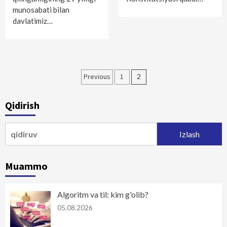
munosabati bilan
davlatimiz…
Maqolalar
Previous
1
2
bo‘yicha
Qidirish
harakatlanish
Qidirshish:
Muammo
Algoritm va til: kim g'olib?
05.08.2026