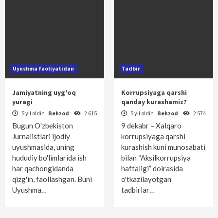
Uyushma faoliyatidan
Tadbir
Jamiyatning uyg'oq
Korrupsiyaga qarshi
yuragi
qanday kurashamiz?
5 yil oldin
Behzod
2 615
5 yil oldin
Behzod
2 574
Bugun O'zbekiston
9 dekabr – Xalqaro
Jurnalistlari ijodiy
korrupsiyaga qarshi
uyushmasida, uning
kurashish kuni munosabati
hududiy bo'limlarida ish
bilan “Aksilkorrupsiya
har qachongidanda
haftaligi” doirasida
qizg'in, faollashgan. Buni
o'tkazilayotgan
Uyushma…
tadbirlar…