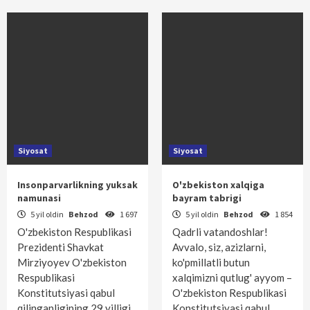
Siyosat
Siyosat
Insonparvarlikning yuksak
O'zbekiston xalqiga
namunasi
bayram tabrigi
5 yil oldin
Behzod
1 697
5 yil oldin
Behzod
1 854
O'zbekiston Respublikasi
Qadrli vatandoshlar!
Prezidenti Shavkat
Avvalo, siz, azizlarni,
Mirziyoyev O'zbekiston
ko'pmillatli butun
Respublikasi
xalqimizni qutlug' ayyom –
Konstitutsiyasi qabul
O'zbekiston Respublikasi
qilinganligining 29 yilligi
Konstitutsiyasi qabul…