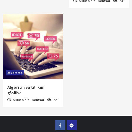
5 kun oldin
Behzod
241
Muammo
Algoritm va til: kim
g'olib?
5 kun oldin
Behzod
221
Facebook
Telegram