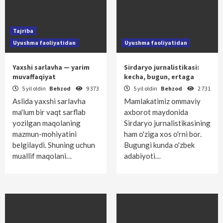
Tajriba
Uyushma faoliyatidan
Uyushma faoliyatidan
Yaxshi sarlavha — yarim
Sirdaryo jurnalistikasi:
muvaffaqiyat
kecha, bugun, ertaga
5 yil oldin
Behzod
9 373
5 yil oldin
Behzod
2 731
Aslida yaxshi sarlavha
Mamlakatimiz ommaviy
ma'lum bir vaqt sarflab
axborot maydonida
yozilgan maqolaning
Sirdaryo jurnalistikasining
mazmun-mohiyatini
ham o'ziga xos o'rni bor.
belgilaydi. Shuning uchun
Bugungi kunda o'zbek
muallif maqolani…
adabiyoti…