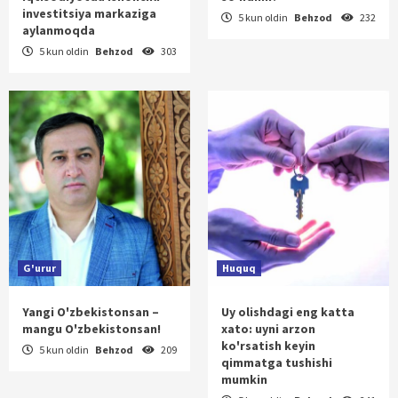
investitsiya markaziga
5 kun oldin
Behzod
232
aylanmoqda
5 kun oldin
Behzod
303
G'urur
Huquq
Yangi O'zbekistonsan –
Uy olishdagi eng katta
mangu O'zbekistonsan!
xato: uyni arzon
ko'rsatish keyin
5 kun oldin
Behzod
209
qimmatga tushishi
mumkin