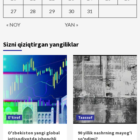
27
28
29
30
31
« NOY
YAN »
Sizni qiziqtirgan yangiliklar
E'tirof
Taassuf
O'zbekiston yangi global
90 yillik nashrning mayog'i
iqtisodiyotda ishonchli
so'ndimi?