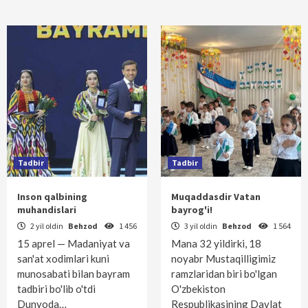
Tadbir
Tadbir
Inson qalbining
Muqaddasdir Vatan
muhandislari
bayrog'i!
2 yil oldin
Behzod
1 456
3 yil oldin
Behzod
1 564
15 aprel — Madaniyat va
Mana 32 yildirki, 18
san'at xodimlari kuni
noyabr Mustaqilligimiz
munosabati bilan bayram
ramzlaridan biri bo'lgan
tadbiri bo'lib o'tdi
O'zbekiston
Dunyoda…
Respublikasining Davlat