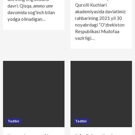
Qurolli Kuchlari
davri. Qisqa, ammo umr
akademiyasida davlatimiz
davomida sog'inch bilan
rahbarining 2021 yil 30
yodga olinadigan…
noyabrdagi “O'zbekiston
Respublikasi Mudofaa
vazirligi…
Tadbir
Tadbir