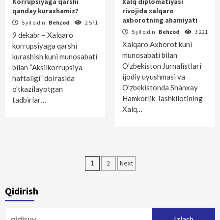
Korrupsiyaga qarshi
Xalq diplomatiyasi
qanday kurashamiz?
rivojida xalqaro
axborotning ahamiyati
5 yil oldin
Behzod
2 571
5 yil oldin
Behzod
3 221
9 dekabr – Xalqaro
Xalqaro Axborot kuni
korrupsiyaga qarshi
munosabati bilan
kurashish kuni munosabati
O'zbekis­ton Jurnalistlari
bilan “Aksilkorrupsiya
ijodiy uyushmasi va
haftaligi” doirasida
O'zbekis­tonda Shanxay
o'tkazilayotgan
Hamkorlik Tashkilotining
tadbirlar…
Xalq…
Maqolalar
1
2
Next
bo‘yicha
Qidirish
harakatlanish
Qidirshish: