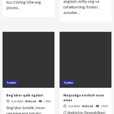
anglash, milliy ong va
kuz o'zining tillarang
tafakkurning ifodasi,
jilosini…
avlodlar…
Tadbir
Tadbir
Beg'ubor qalb egalari
Maqsadga erishish oson
emas
3 yil oldin
Behzod
1 653
5 yil oldin
Behzod
2 634
Beg'ubor bolalik. Inson
O'zbekiston Respublikasi
umrining eng bebaho