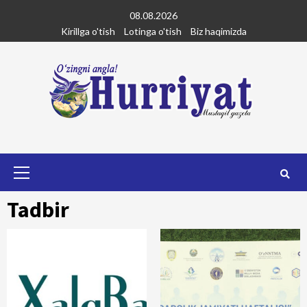
Skip
08.08.2026
to
Kirillga o'tish
Lotinga o'tish
Biz haqimizda
content
Primary
Menu
Tadbir