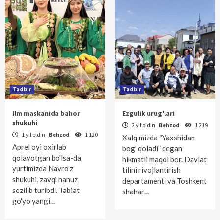
Tadbir
Tadbir
Ilm maskanida bahor
Ezgulik urug'lari
shukuhi
2 yil oldin
Behzod
1 219
1 yil oldin
Behzod
1 120
Xalqimizda “Yaxshidan
Aprel oyi oxirlab
bog' qoladi” degan
qolayotgan bo'lsa-da,
hikmatli maqol bor. Davlat
yurtimizda Navro'z
tilini rivojlantirish
shukuhi, zavqi hanuz
departamenti va Toshkent
sezilib turibdi. Tabiat
shahar…
go'yo yangi…