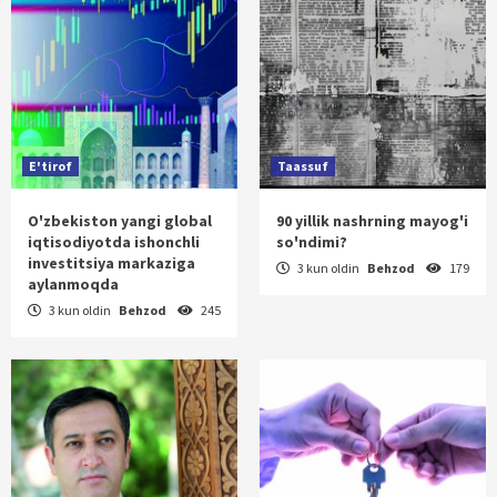
E'tirof
Taassuf
O'zbekiston yangi global
90 yillik nashrning mayog'i
iqtisodiyotda ishonchli
so'ndimi?
investitsiya markaziga
3 kun oldin
Behzod
179
aylanmoqda
3 kun oldin
Behzod
245