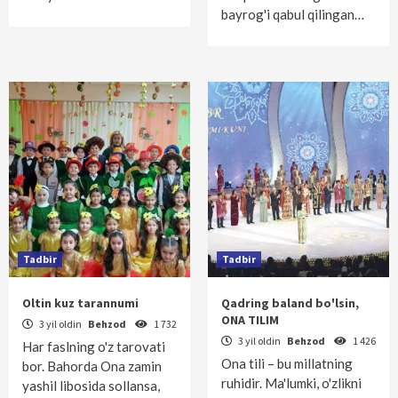
bayrog'i qabul qilingan…
Tadbir
Tadbir
Oltin kuz tarannumi
Qadring baland bo'lsin,
ONA TILIM
3 yil oldin
Behzod
1 732
3 yil oldin
Behzod
1 426
Har faslning o'z tarovati
Ona tili – bu millatning
bor. Bahorda Ona zamin
ruhidir. Ma'lumki, o'zlikni
yashil libosida sollansa,