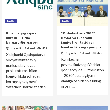
Tadbir
Tadbir
Korrupsiyaga qarshi
“O'zbekiston – 2030”:
kurash — tizim
Davlat va fuqarolik
barqarorligi garovi
jamiyati o'rtasidagi
hamkorlik kengaymoqda
4 oy oldin
Behzod
458
8 oy oldin
Behzod
425
Xalq banki Qashqadaryo
Kuni kecha
viloyat mintaqaviy
poytaxtimizdagi Yoshlar
markazida viloyat
ijod saroyida “O'zbekiston
prokuraturasi bilan
– 2030” strategiyasini
hamkorlikda sohadagi
amalga oshirish va uning
korrupsiyaviy xavf-
ijrosini…
xatarlarni bartaraf etish…