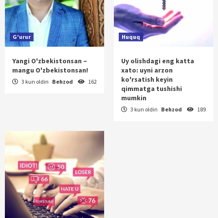
G'urur
Huquq
Yangi O'zbekistonsan –
Uy olishdagi eng katta
mangu O'zbekistonsan!
xato: uyni arzon
ko'rsatish keyin
3 kun oldin
Behzod
162
qimmatga tushishi
mumkin
3 kun oldin
Behzod
189