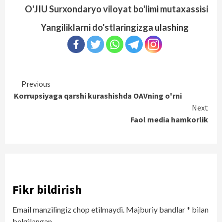
O'JIU Surxondaryo viloyat bo'limi mutaxassisi
Yangiliklarni do'stlaringizga ulashing
Continue
Previous
Korrupsiyaga qarshi kurashishda OAVning o'rni
Reading
Next
Faol media hamkorlik
Fikr bildirish
Email manzilingiz chop etilmaydi.
Majburiy bandlar
*
bilan
belgilangan