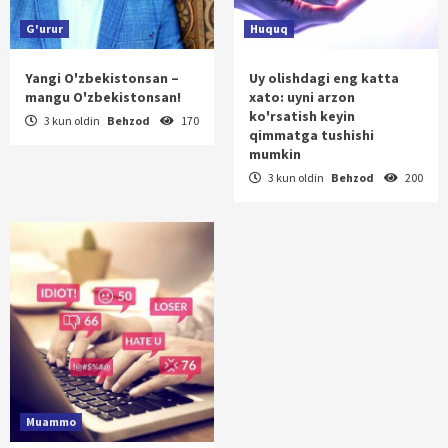
G'urur
Huquq
Yangi O'zbekistonsan –
Uy olishdagi eng katta
mangu O'zbekistonsan!
xato: uyni arzon
ko'rsatish keyin
3 kun oldin
Behzod
170
qimmatga tushishi
mumkin
3 kun oldin
Behzod
200
Muammo