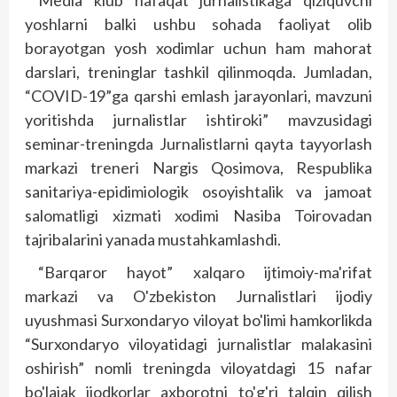
Media klub nafaqat jurnalistikaga qiziquvchi
yoshlarni balki ushbu sohada faoliyat olib
borayotgan yosh xodimlar uchun ham mahorat
darslari, treninglar tashkil qilinmoqda. Jumladan,
“COVID-19”ga qarshi emlash jarayonlari, mavzuni
yoritishda jurnalistlar ishtiroki” mavzusidagi
seminar-treningda Jurnalistlarni qayta tayyorlash
markazi treneri Nargis Qosimova, Respublika
sanitariya-epidimiologik osoyishtalik va jamoat
salomatligi xizmati xodimi Nasiba Toirovadan
tajribalarini yanada mustahkamlashdi.
“Barqaror hayot” xalqaro ijtimoiy-ma'rifat
markazi va O'zbekis­ton Jurnalistlari ijodiy
uyushmasi Surxondaryo viloyat bo'limi hamkorlikda
“Surxondaryo viloyatidagi jurnalistlar malakasini
oshirish” nomli treningda viloyatdagi 15 nafar
bo'lajak ijodkorlar axborotni to'g'ri talqin qilish