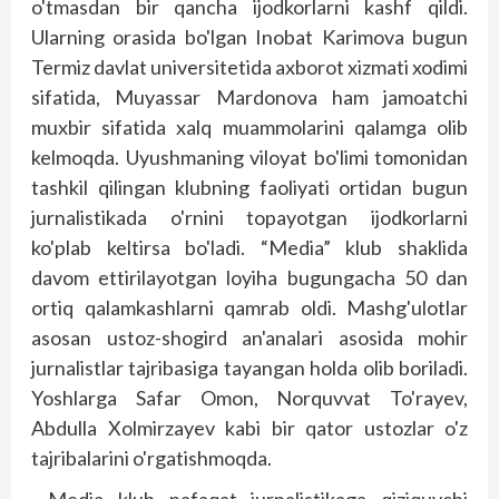
o'tmasdan bir qancha ijodkorlarni kashf qildi.
Ularning orasida bo'lgan Inobat Karimova bugun
Termiz davlat universitetida axborot xizmati xodimi
sifatida, Muyassar Mardonova ham jamoatchi
muxbir sifatida xalq muammolarini qalamga olib
kelmoqda. Uyushmaning viloyat bo'limi tomonidan
tashkil qilingan klubning faoliyati ortidan bugun
jurnalistikada o'rnini topayotgan ijodkorlarni
ko'plab keltirsa bo'ladi. “Media” klub shaklida
davom ettirilayotgan loyiha bugungacha 50 dan
ortiq qalamkashlarni qamrab oldi. Mashg'ulotlar
asosan ustoz-shogird an'analari asosida mohir
jurnalistlar tajribasiga tayangan holda olib boriladi.
Yoshlarga Safar Omon, Norquvvat To'rayev,
Abdulla Xolmirzayev kabi bir qator ustozlar o'z
tajribalarini o'rgatishmoqda.