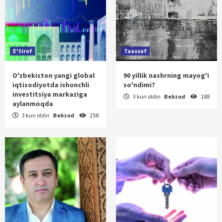
E'tirof
Taassuf
O'zbekiston yangi global
90 yillik nashrning mayog'i
iqtisodiyotda ishonchli
so'ndimi?
investitsiya markaziga
3 kun oldin
Behzod
188
aylanmoqda
3 kun oldin
Behzod
258