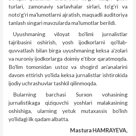
turlari, zamonaviy sarlavhalar sirlari, to'g'ri va
noto'g'ri ma'lumotlarni ajratish, maqsadli auditoriya
tanlash singari mavzularda ma'lumotlar berildi.
Uyushmaning viloyat bo'limi jurnalistlar
tajribasini oshirish, yosh ijodkorlarni qo'llab-
quvvatlash bilan birga uyushmaning keksa a'zolari
va nuroniy ijodkorlarga doimiy e'tibor qaratmoqda.
Bo'lim tomonidan ustoz va shogird an'analarini
davom ettirish yo'lida keksa jurnalistlar ishtirokida
ijodiy uchrashuvlar tashkil qilinmoqda.
Bularning barchasi Surxon vohasining
jurnalistikaga qiziquvchi yoshlari malakasining
oshishiga, ularning yetuk mutaxassis bo'lish
yo'lidagi ilk qadam albatta.
Mastura HAMRAYEVA,