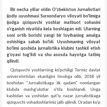
Bir necha yillar oldin O'zbekiston Jurnalistlari
ijodiy uyushmasi Surxondaryo viloyati bo'limiga
ijodga qiziquvchi yoshlar matbuot sohasini
o'rganish niyatida kela boshlagan edi.
Ularning
soni ortib borishi yangi bir loyihaning amalga
oshishiga sabab bo'ldi. Uyushmaning viloyat
bo'limi qoshida jurnalistika klubini tashkil etish
g'oyasi tug'ildi va shu asosda hayotga tatbiq
qilindi.
Qiziquvchi yoshlarning ko'pchiligi Termiz davlat
universitetidan ekanligini hisobga olib, 2018 yil
boshidan “Jurnalistikaga ilk qadam” nomlangan
klubda mashg'ulotlar o'tila boshlandi. Unga
kasbidan va yoshidan qat'iy nazar jurnalistikaga
qiziquvchi vohadoshlarimiz jalb qilindi. Oradan ko'p