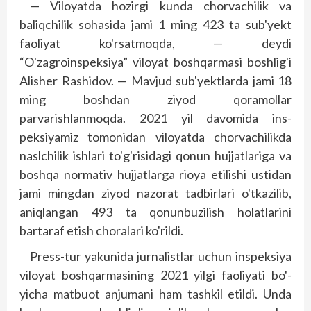
— Viloyatda hozirgi kunda chorvachilik va
baliqchilik sohasida jami 1 ming 423 ta sub'yekt
faoliyat ko'rsatmoqda, — deydi
“O'zagroinspeksiya” viloyat bosh­qarmasi boshlig'i
Alisher Rashidov. — Mavjud sub'yektlarda jami 18
ming boshdan ziyod qoramollar
parvarishlanmoqda. 2021 yil davomida ins­
peksiyamiz tomonidan viloyatda chorvachilikda
nasl­chilik ishlari to'g'risidagi qonun hujjatlariga va
boshqa normativ hujjatlarga rioya etilishi ustidan
jami mingdan ziyod nazorat tadbirlari o'tkazilib,
aniqlangan 493 ta qonunbuzilish holatlarini
bartaraf etish choralari ko'rildi.
Press-tur yakunida jurnalistlar uchun inspeksiya
viloyat boshqarmasining 2021 yilgi faoliyati bo'­
yicha matbuot anjumani ham tashkil etildi. Unda