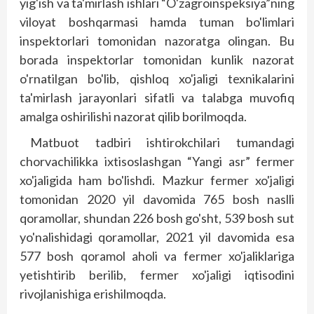
yig'ish va ta'mirlash ishlari “O'zagroinspeksiya”ning
viloyat boshqarmasi hamda tuman bo'limlari
inspektorlari tomonidan nazoratga olingan. Bu
borada inspektorlar tomonidan kunlik nazorat
o'rnatilgan bo'lib, qishloq xo'jaligi texnikalarini
ta'mirlash jarayonlari sifatli va talabga muvofiq
amalga oshirilishi nazorat qilib borilmoqda.
Matbuot tadbiri ishtirokchilari tumandagi
chorvachilikka ixtisoslashgan “Yangi asr” fermer
xo'jaligida ham bo'lishdi. Mazkur fermer xo'jaligi
tomonidan 2020 yil davomida 765 bosh naslli
qoramollar, shundan 226 bosh go'sht, 539 bosh sut
yo'nalishidagi qoramollar, 2021 yil davomida esa
577 bosh qoramol aholi va fermer xo'jaliklariga
yetishtirib berilib, fermer xo'jaligi iqtisodini
rivojlanishiga erishilmoqda.