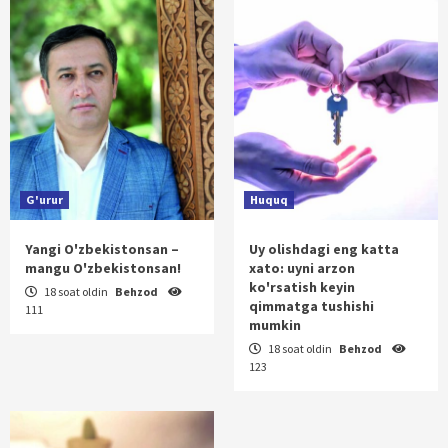
G'urur
Huquq
Yangi O'zbekistonsan –
Uy olishdagi eng katta
mangu O'zbekistonsan!
xato: uyni arzon
ko'rsatish keyin
18 soat oldin
Behzod
qimmatga tushishi
111
mumkin
18 soat oldin
Behzod
123