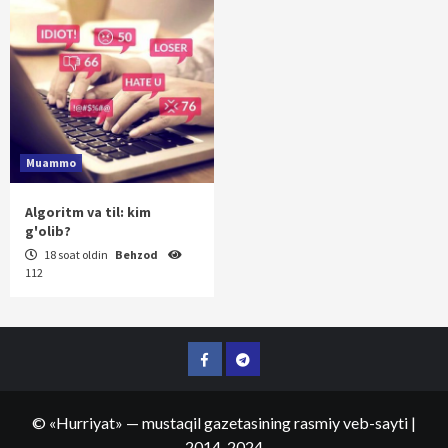
Muammo
Algoritm va til: kim
g'olib?
18 soat oldin
Behzod
112
Facebook
Telegram
©
«Hurriyat»
— mustaqil gazetasining rasmiy veb-sayti
|
2014-2024