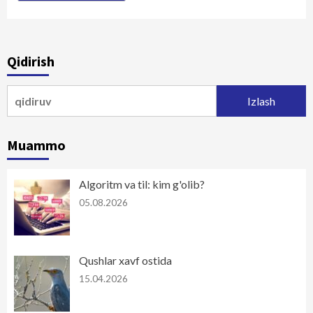
Qidirish
Qidirshish:
Muammo
Algoritm va til: kim g'olib?
05.08.2026
Qushlar xavf ostida
15.04.2026