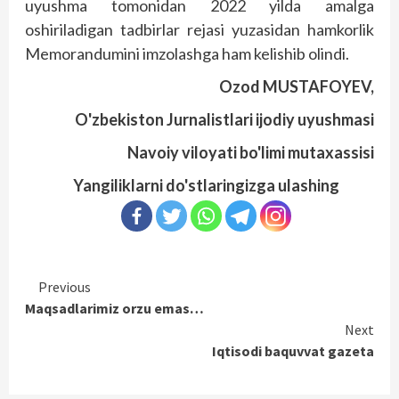
uyushma tomonidan 2022 yilda amalga
oshiriladigan tadbirlar rejasi yuzasidan hamkorlik
Memorandumini imzolashga ham kelishib olindi.
Ozod MUSTAFOYEV,
O'zbekiston Jurnalistlari ijodiy uyushmasi
Navoiy viloyati bo'limi mutaxassisi
Yangiliklarni do'stlaringizga ulashing
Continue
Previous
Maqsadlarimiz orzu emas…
Reading
Next
Iqtisodi baquvvat gazeta