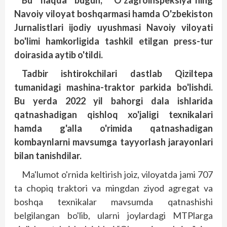
Bu haqda bugun, “O'zagroinspeksiya”ning
Navoiy viloyat boshqarmasi hamda O'zbekiston
Jurnalistlari ijodiy uyushmasi Navoiy viloyati
bo'limi hamkorligida tashkil etilgan press-tur
doirasida aytib o'tildi.
Tadbir ishtirokchilari dastlab Qiziltepa
tumanidagi mashina-traktor parkida bo'lishdi.
Bu yerda 2022 yil bahorgi dala ishlarida
qatnashadigan qishloq xo'jaligi texnikalari
hamda g'alla o'rimida qatnashadigan
kombaynlarni mavsumga tayyorlash jarayonlari
bilan tanishdilar.
Ma'lumot o'rnida keltirish joiz, viloyatda jami 707
ta chopiq traktori va mingdan ziyod agregat va
bosh­­qa texnikalar mavsumda qatnashishi
belgilangan bo'lib, ularni joylardagi MTPlarga