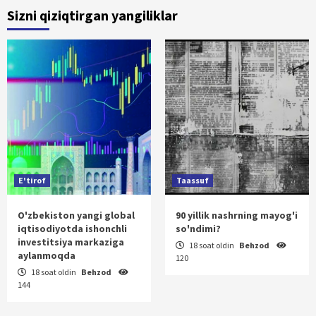
Sizni qiziqtirgan yangiliklar
E'tirof
Taassuf
O'zbekiston yangi global
90 yillik nashrning mayog'i
iqtisodiyotda ishonchli
so'ndimi?
investitsiya markaziga
18 soat oldin
Behzod
aylanmoqda
120
18 soat oldin
Behzod
144