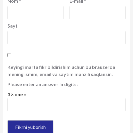
Nom
*
E-mail
*
Sayt
Keyingi marta fikr bildirishim uchun bu brauzerda
mening ismim, email va saytim manzili saqlansin.
Please enter an answer in digits:
3 × one =