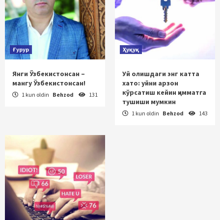
Ғурур
Ҳуқуқ
Янги Ўзбекистонсан –
Уй олишдаги энг катта
мангу Ўзбекистонсан!
хато: уйни арзон
кўрсатиш кейин қимматга
1 kun oldin
Behzod
131
тушиши мумкин
1 kun oldin
Behzod
143