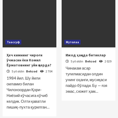
Таассуф
Мутолаа
Ҳеч кимнинг чироғи
Ижод ҳақида битиклар
ўчмасин ёки Комил
5 yil oldin
Behzod
2 029
Ёрматовнинг уйи қаерда?
Чинакам асар
5 yil oldin
Behzod
2 704
туғилмасидан олдин
1984 йил. Шу йили
унинг оҳанги, мусиқаси
оиламиз билан
пайдо бўлади. Бу — ғоя
Чилонзордан Қори-
эмас, сюжет ҳам…
Ниёзий кўчасига кўчиб
келдик. Олти қаватли
пишиқ-пухта қурилган…