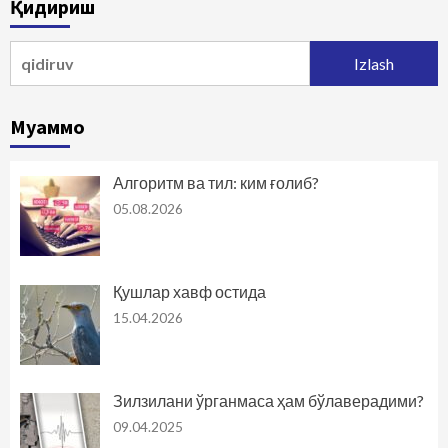
Қидириш
harakatlanish
Qidirshish:
Муаммо
Алгоритм ва тил: ким ғолиб?
05.08.2026
Қушлар хавф остида
15.04.2026
Зилзилани ўрганмаса ҳам бўлаверадими?
09.04.2025