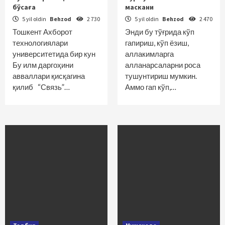
бўсаға
маскани
5 yil oldin
Behzod
2 730
5 yil oldin
Behzod
2 470
Тошкент Ахборот
Энди бу тўғрида кўп
технологиялари
гапириш, кўп ёзиш,
университетида бир кун
аллакимларга
Бу илм даргоҳини
алланарсаларни роса
авваллари қисқагина
тушунтириш мумкин.
қилиб “Связь”…
Аммо гап кўп,…