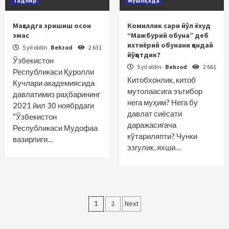
Тадбир
Мушоҳада
Мақсадга эришиш осон
Комиллик сари йўл ёхуд
эмас
“Мажбурий обуна” деб
ихтиёрий обунани қандай
5 yil oldin
Behzod
2 631
йўқотдик?
Ўзбекистон
5 yil oldin
Behzod
2 661
Республикаси Қуролли
Китобхонлик, китоб
Кучлари академиясида
мутолаасига эътибор
давлатимиз раҳбарининг
нега муҳим? Нега бу
2021 йил 30 ноябрдаги
давлат сиёсати
“Ўзбекистон
даражасигача
Республикаси Мудофаа
кўтариляпти? Чунки
вазирлиги…
эзгулик, яхши…
Maqolalar
1
2
Next
bo‘yicha