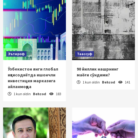
Эътироф
Таассуф
Ўзбекистон янги глобал
90 йиллик нашрнинг
иқтисодиётда ишончли
маёғи сўндими?
инвестиция марказига
1 kun oldin
Behzod
141
айланмоқда
1 kun oldin
Behzod
183