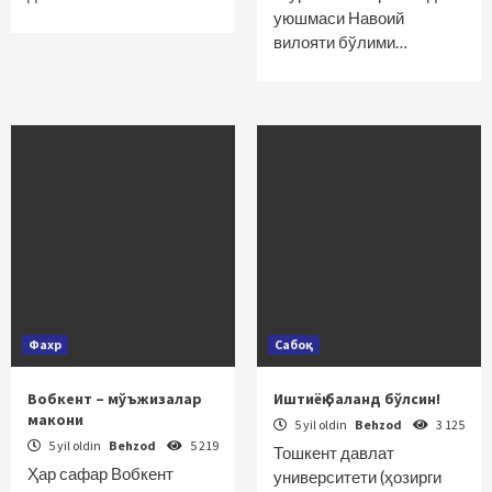
уюшмаси Навоий
вилояти бўлими…
Фахр
Сабоқ
Вобкент – мўъжизалар
Иштиёқ баланд бўлсин!
макони
5 yil oldin
Behzod
3 125
5 yil oldin
Behzod
5 219
Тошкент давлат
Ҳар сафар Вобкент
университети (ҳозирги