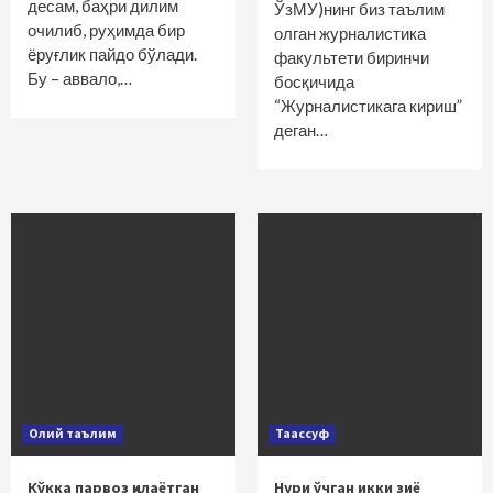
десам, баҳри дилим
ЎзМУ)нинг биз таълим
очилиб, руҳимда бир
олган журналистика
ёруғлик пайдо бўлади.
факультети биринчи
Бу – аввало,…
босқичида
“Журналистикага кириш”
деган…
Олий таълим
Таассуф
Кўкка парвоз қилаётган
Нури ўчган икки зиё