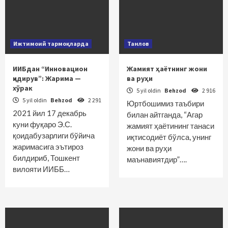
Ижтимоий тармоқларда
Танлов
ИИБдан “Инновацион
Жамият ҳаётнинг жони
қидирув”: Жарима —
ва руҳи
хўрак
5 yil oldin
Behzod
2 916
5 yil oldin
Behzod
2 291
Юртбошимиз таъбири
2021 йил 17 декабрь
билан айтганда, “Агар
куни фуқаро Э.С.
жамият ҳаётининг танаси
қоидабузарлиги бўйича
иқтисодиёт бўлса, унинг
жаримасига эътироз
жони ва руҳи
билдириб, Тошкент
маънавиятдир”….
вилояти ИИББ…