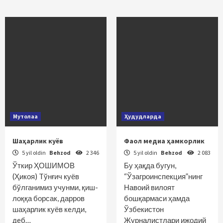
Мутолаа
Ҳудудларда
Шаҳарлик куёв
Фаол медиа ҳамкорлик
5 yil oldin
Behzod
2 346
5 yil oldin
Behzod
2 083
Ўткир ҲОШИМОВ
Бу ҳақда бугун,
(Ҳикоя) Tўнғич куёв
“Ўзагроинспекция”нинг
бўлганимиз учунми, қиш­
Навоий вилоят
лоққа бор­сак, дарров
бошқармаси ҳамда
шаҳарлик куёв кeлди,
Ўзбекистон
дeб…
Журналистлари ижодий