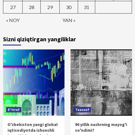
27
28
29
30
31
« NOY
YAN »
Sizni qiziqtirgan yangiliklar
E'tirof
Taassuf
O'zbekiston yangi global
90 yillik nashrning mayog'i
iqtisodiyotda ishonchli
so'ndimi?