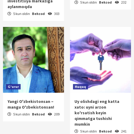
investitsiya markaziga
5 kun oldin
Behzod
232
aylanmoqda
5 kun oldin
Behzod
303
G'urur
Huquq
Yangi O'zbekistonsan –
Uy olishdagi eng katta
mangu O'zbekistonsan!
xato: uyni arzon
ko'rsatish keyin
5 kun oldin
Behzod
209
qimmatga tushishi
mumkin
5 kun oldin
Behzod
241