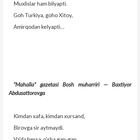
Muxlislar ham bilyapti.
Goh Turkiya, goho Xitoy,
Amirqodan kelyapti…
“Mahalla” gazetasi
Bosh muharriri —
Baxtiyor
Abdusattorovga
Kimdan xafa, kimdan xursand,
Birovga sir aytmaydi.
Va'da bersa, o'sha gap-gap,