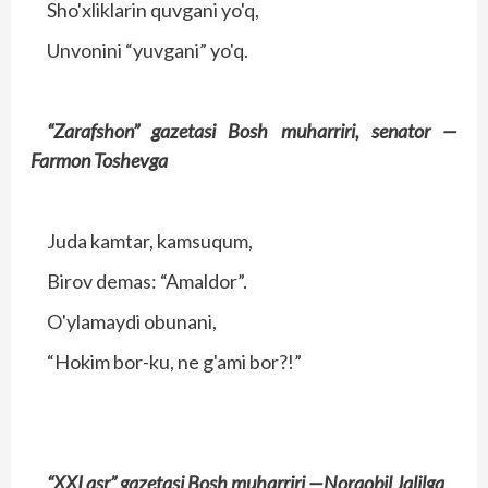
Sho'xliklarin quvgani yo'q,
Unvonini “yuvgani” yo'q.
“Zarafshon” gazetasi
Bosh muharriri, senator —
Farmon Toshevga
Juda kamtar, kamsuqum,
Birov demas: “Amaldor”.
O'ylamaydi obunani,
“Hokim bor-ku, ne g'ami bor?!”
“XXI asr” gazetasi
Bosh muharriri —
Norqobil Jalilga