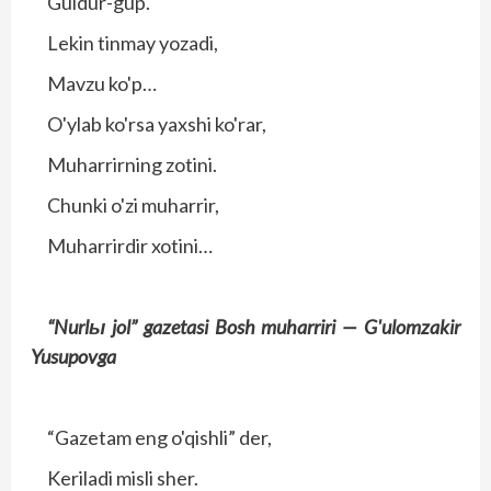
Guldur-gup.
Lekin tinmay yozadi,
Mavzu ko'p…
O'ylab ko'rsa yaxshi ko'rar,
Muharrirning zotini.
Chunki o'zi muharrir,
Muharrirdir xotini…
“Nurlы jol” gazetasi
Bosh muharriri —
G'ulomzakir
Yusupovga
“Gazetam eng o'qishli” der,
Keriladi misli sher.