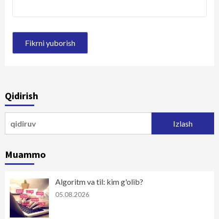
Qidirish
Qidirshish:
Muammo
Algoritm va til: kim g'olib?
05.08.2026