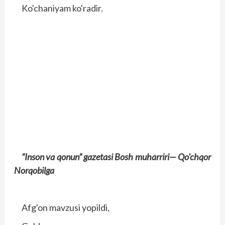
Ko'chaniyam ko'radir.
“Inson va qonun” gazetasi Bosh muharriri—
Qo'chqor
Norqobilga
Afg'on mavzusi yopildi,