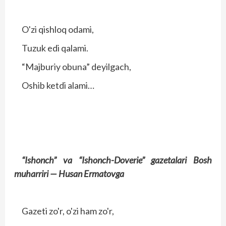
O'zi qishloq odami,
Tuzuk edi qalami.
“Majburiy obuna” deyilgach,
Oshib ketdi alami…
“Ishonch” va “Ishonch-Doverie” gazetalari
Bosh
muharriri —
Husan Ermatovga
Gazeti zo'r, o'zi ham zo'r,