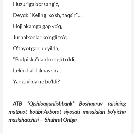
Huzuriga borsangiz,
Deydi: “Keling, xo'sh, taqsir”…
Hoji akamga gap yo'q,
Jurnalxonlar ko'ngli to'q.
O'tayotgan bu yilda,
“Podpiska”dan ko'ngli to'ldi,
Lekin hali bilmas sira,
Yangi yilda ne bo'ldi?
ATB “Qishloqqurilishbank” Boshqaruv raisining
matbuot kotibi-Axborot siyosati masalalari bo'yicha
maslahatchisi —
Shuhrat Orifga