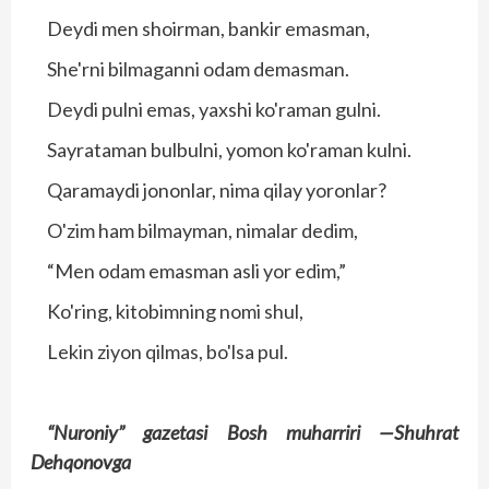
Deydi men shoirman, bankir emasman,
She'rni bilmaganni odam demasman.
Deydi pulni emas, yaxshi ko'raman gulni.
Sayrataman bulbulni, yomon ko'raman kulni.
Qaramaydi jononlar, nima qilay yoronlar?
O'zim ham bilmayman, nimalar dedim,
“Men odam emasman asli yor edim,”
Ko'ring, kitobimning nomi shul,
Lekin ziyon qilmas, bo'lsa pul.
“Nuroniy” gazetasi Bosh muharriri —
Shuhrat
Dehqonovga