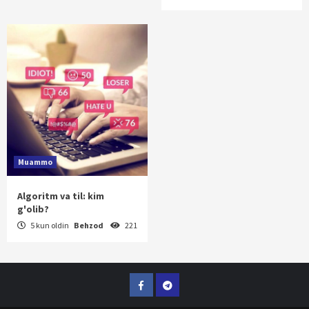
Muammo
Algoritm va til: kim
g'olib?
5 kun oldin
Behzod
221
Facebook
Telegram