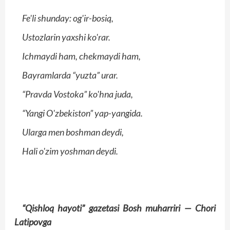
Fe'li shunday: og'ir-bosiq,
Ustozlarin yaxshi ko'rar.
Ichmaydi ham, chekmaydi ham,
Bayramlarda “yuzta” urar.
“Pravda Vostoka” ko'hna juda,
“Yangi O'zbekiston” yap-yangida.
Ularga men boshman deydi,
Hali o'zim yoshman deydi.
“Qishloq hayoti” gazetasi
Bosh muharriri —
Chori
Latipovga