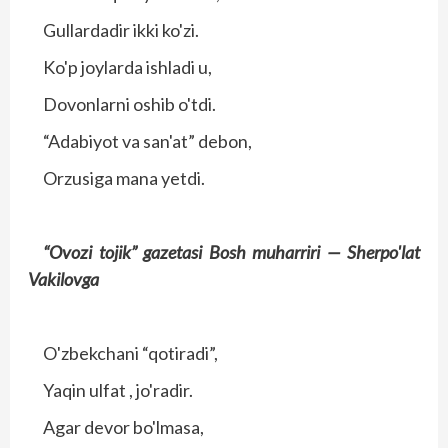
Gullardadir ikki ko'zi.
Ko'p joylarda ishladi u,
Dovonlarni oshib o'tdi.
“Adabiyot va san'at” debon,
Orzusiga mana yetdi.
“Ovozi tojik” gazetasi
Bosh muharriri —
Sherpo'lat
Vakilovga
O'zbekchani “qotiradi”,
Yaqin ulfat , jo'radir.
Agar devor bo'lmasa,