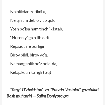
Noiblikdan zerikdi u,
Ne qilsam deb o'ylab qoldi.
Yosh bo'lsa ham tinchlik istab,
“Nuroniy”ga o'tib oldi.
Rejasida ne borligin,
Birov bildi, birov yo'q.
Namanganlik bo'z bola-da,
Kelajakdan ko'ngli to'q!
“Yangi O'zbekiston” va
“Pravda Vostoka” gazetalari
Bosh muharriri —
Salim Doniyorovga