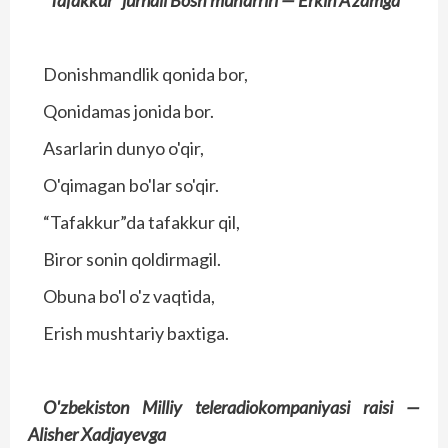
“Tafakkur” jurnali
Bosh muharriri —
Erkin A'zamga
Donishmandlik qonida bor,
Qonidamas jonida bor.
Asarlarin dunyo o'qir,
O'qimagan bo'lar so'qir.
“Tafakkur”da tafakkur qil,
Biror sonin qoldirmagil.
Obuna bo'l o'z vaqtida,
Erish mushtariy baxtiga.
O'zbekiston Milliy teleradiokompaniyasi
raisi —
Alisher Xadjayevga