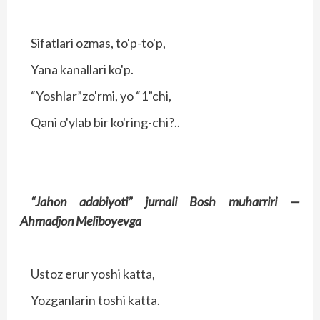
Sifatlari ozmas, to'p-to'p,
Yana kanallari ko'p.
“Yoshlar”zo'rmi, yo “1”chi,
Qani o'ylab bir ko'ring-chi?..
“Jahon adabiyoti” jurnali Bosh muharriri —
Ahmadjon Meliboyevga
Ustoz erur yoshi katta,
Yozganlarin toshi katta.