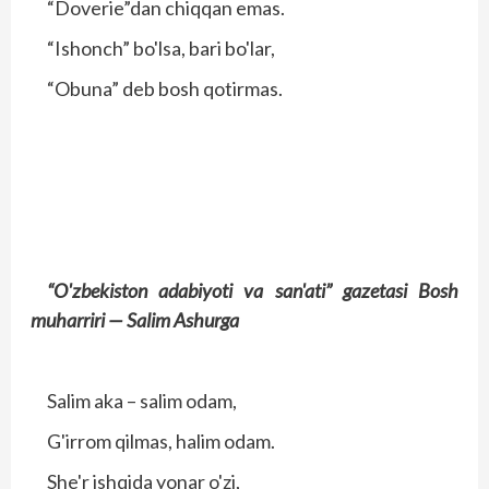
“Doverie”dan chiqqan emas.
“Ishonch” bo'lsa, bari bo'lar,
“Obuna” deb bosh qotirmas.
“O'zbekiston adabiyoti va san'ati”
gazetasi Bosh
muharriri —
Salim Ashurga
Salim aka – salim odam,
G'irrom qilmas, halim odam.
She'r ishqida yonar o'zi,