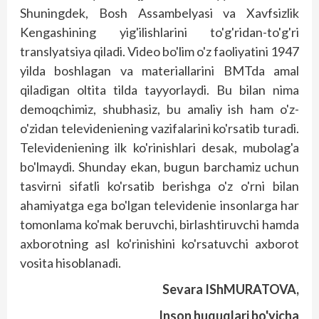
Shuningdek, Bosh Assambelyasi va Xavfsizlik
Kengashining yig'ilish­larini to'g'ridan-to'g'ri
translyatsiya qiladi. Video bo'lim o'z faoliyatini 1947
yilda boshlagan va materiallarini BMTda amal
qiladigan oltita tilda tayyorlaydi. Bu bilan nima
demoqchimiz, shubhasiz, bu amaliy ish ham o'z-
o'zidan televideniening vazifalarini ko'rsatib turadi.
Televideniening ilk ko'rinishlari desak, mubolag'a
bo'lmaydi. Shunday ekan, bugun barchamiz uchun
tasvirni sifatli ko'rsatib berishga o'z o'rni bilan
ahamiyatga ega bo'lgan televidenie insonlarga har
tomonlama ko'mak beruvchi, birlashtiruvchi hamda
axborotning asl ko'rinishini ko'rsatuvchi axborot
vosita hisoblanadi.
Sevara IShMURATOVA,
Inson huquqlari bo'yicha