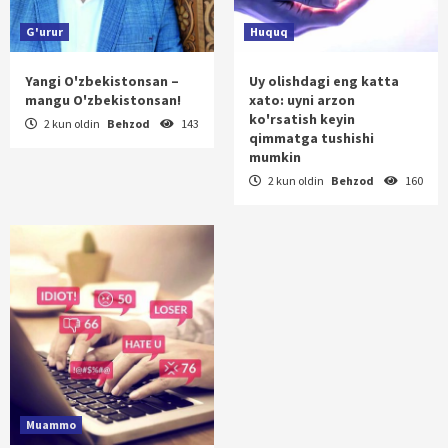
G'urur
Huquq
Yangi O'zbekistonsan –
Uy olishdagi eng katta
mangu O'zbekistonsan!
xato: uyni arzon
ko'rsatish keyin
2 kun oldin
Behzod
143
qimmatga tushishi
mumkin
2 kun oldin
Behzod
160
Muammo