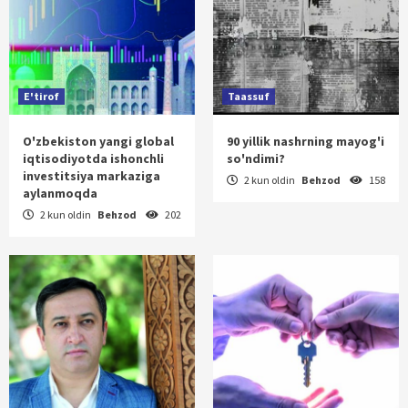
E'tirof
Taassuf
O'zbekiston yangi global
90 yillik nashrning mayog'i
iqtisodiyotda ishonchli
so'ndimi?
investitsiya markaziga
2 kun oldin
Behzod
158
aylanmoqda
2 kun oldin
Behzod
202