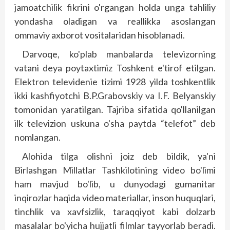
jamoatchilik fikrini o'rgangan holda unga tahliliy
yondasha oladigan va reallikka asoslangan
ommaviy axborot vositalaridan hisoblanadi.
Darvoqe, ko'plab manbalarda televizorning
vatani deya poytaxtimiz Toshkent e'tirof etilgan.
Elektron televidenie tizimi 1928 yilda toshkentlik
ikki kashfiyotchi B.P.Grabovskiy va I.F. Belyanskiy
tomonidan yaratilgan. Tajriba sifatida qo'llanilgan
ilk televizion uskuna o'sha paytda “telefot” deb
nomlangan.
Alohida tilga olishni joiz deb bildik, ya'ni
Birlashgan Millatlar Tashkilotining video bo'limi
ham mavjud bo'lib, u dunyodagi gumanitar
inqirozlar haqida video materiallar, inson huquqlari,
tinchlik va xavfsizlik, taraqqiyot kabi dolzarb
masalalar bo'yicha hujjatli filmlar tayyorlab beradi.