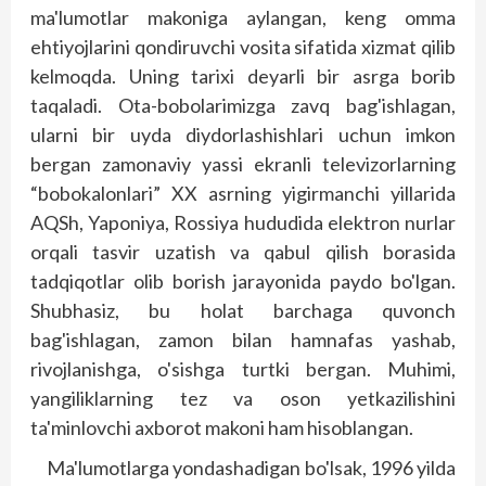
ma'lumotlar makoniga aylangan, keng omma
ehtiyojlarini qondiruvchi vosita sifatida xizmat qilib
kelmoqda. Uning tarixi deyarli bir asrga borib
taqaladi. Ota-bobolarimizga zavq bag'ishlagan,
ularni bir uyda diydorlashishlari uchun imkon
bergan zamonaviy yassi ekranli televizorlarning
“bobokalonlari” XX asrning yigirmanchi yillarida
AQSh, Yaponiya, Rossiya hududida elektron nurlar
orqali tasvir uzatish va qabul qilish borasida
tadqiqotlar olib borish jarayonida paydo bo'lgan.
Shubhasiz, bu holat barchaga quvonch
bag'ishlagan, zamon bilan hamnafas yashab,
rivojlanishga, o'sishga turtki bergan. Muhimi,
yangiliklarning tez va oson yetkazilishini
ta'minlovchi axborot makoni ham hisoblangan.
Ma'lumotlarga yondashadigan bo'lsak, 1996 yilda