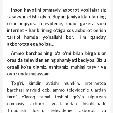
Inson hayotini ommaviy axborot vositalarisiz
tasavvur etishi qiyin. Bugun jamiyatda ularning
o'rni beqiyos. Televidenie, radio, gazeta yoki
internet – har birining o'ziga xos axborot berish
tartibi hamda yo'nalishi bor. Kim qanday
axborotga ega bo'lsa…
Ammo barchasining o'z o'rni bilan birga ular
orasida televideniening ahamiyati beqiyos. Biz u
orqali ko'ra olamiz, eshitamiz, muhimi tas­vir va
ovoz unda mujassam.
To'g'ri, kimdir aytishi mumkin, internetda
barchasi mavjud deb, ammo televidenie ulardan
farqli o'laroq tamal toshini qo'yib ulgurgan
ommaviy axborot vositalaridan hisoblanadi.
Ta'kidlash lozim, televidenie axborot va