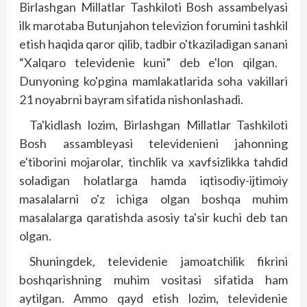
Birlashgan Millatlar Tashkiloti Bosh assambelyasi
ilk marotaba Butunjahon televizion forumini tashkil
etish haqida qaror qilib, tadbir o'tkaziladigan sanani
“Xalqaro televidenie kuni” deb e'lon qilgan.
Dunyoning ko'pgina mamlakatlarida soha vakillari
21 noyabrni bayram sifatida nishonlashadi.
Ta'kidlash lozim, Birlashgan Millatlar Tashkiloti
Bosh assambleyasi televidenieni jahonning
e'tiborini mojarolar, tinchlik va xavfsizlikka tahdid
soladigan holatlarga hamda iqtisodiy-ijtimoiy
masalalarni o'z ichiga olgan boshqa muhim
masalalarga qaratishda asosiy ta'sir kuchi deb tan
olgan.
Shuningdek, televidenie jamoatchilik fikrini
boshqarishning muhim vositasi sifatida ham
aytilgan. Ammo qayd etish lozim, televidenie