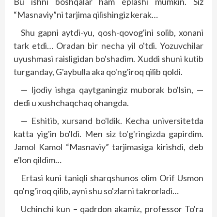
Bu ishni boshqalar ham eplashi mumkin. Siz
“Masnaviy”ni tarjima qilishingiz kerak…
Shu gapni aytdi-yu, qosh-qovog'ini solib, xonani
tark etdi… Oradan bir necha yil o'tdi. Yozuvchilar
uyushmasi raisligidan bo'shadim. Xuddi shuni kutib
turganday, G'aybulla aka qo'ng'iroq qilib qoldi.
— Ijodiy ishga qaytganingiz muborak bo'lsin, —
dedi u xushchaqchaq ohangda.
— Eshitib, xursand bo'ldik. Kecha universitetda
katta yig'in bo'ldi. Men siz to'g'ringizda gapirdim.
Jamol Kamol “Masnaviy” tarjimasiga kirishdi, deb
e'lon qildim…
Ertasi kuni taniqli sharqshunos olim Orif Usmon
qo'ng'iroq qilib, ayni shu so'zlarni tak­rorladi…
Uchinchi kun – qadrdon akamiz, professor To'ra