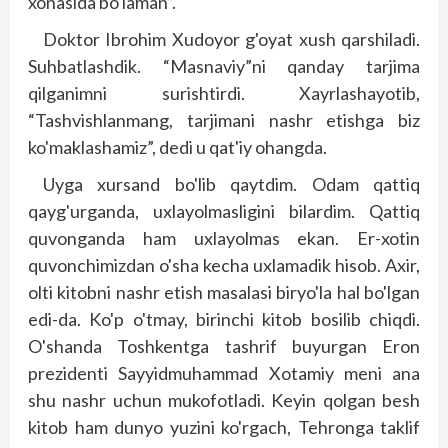
xonasida bo'laman”.
Doktor Ibrohim Xudoyor g'oyat xush qarshiladi.
Suhbatlashdik. “Masnaviy”ni qanday tarjima
qilganimni surishtirdi. Xayrlashayotib,
“Tashvishlanmang, tarjimani nashr etishga biz
ko'maklashamiz”, dedi u qat'iy ohangda.
Uyga xursand bo'lib qaytdim. Odam qattiq
qayg'urganda, uxlayolmasligini bilardim. Qattiq
quvonganda ham uxlayolmas ekan. Er-xotin
quvonchimizdan o'sha kecha uxlamadik hisob. Axir,
olti kitobni nashr etish masalasi biryo'­­la hal bo'lgan
edi-da. Ko'p o'tmay, birinchi kitob bosilib chiqdi.
O'shanda Toshkentga tashrif buyurgan Eron
prezidenti Sayyidmuhammad Xotamiy meni ana
shu nashr uchun mukofotladi. Keyin qolgan besh
kitob ham dunyo yuzini ko'rgach, Tehronga taklif