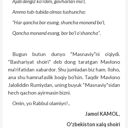
Ajab dengiz ko'rdim, gavharlari mo'l,
Ammo tub-tubida olmas tushuncha:
“Har qancha bor esang, shuncha monand bo'l,
Qancha monand esang, bor bo'l o'shancha”
.
Bugun butun dunyo “Masnaviy”ni o'qiydi.
“Bashariyat shoiri” deb dong taratgan Mavlono
ma'rifatidan xabardor. Shu jumladan biz ham. Iloho,
ana shu hamnafaslik boqiy bo'lsin. Taqdir Mavlono
Jaloliddin Rumiydan, uning buyuk “Masnaviy”sidan
hech qachon ayirmasin bizni.
Omin, yo Rabbul olamiyn!..
Jamol KAMOL,
O'zbekiston xalq shoiri