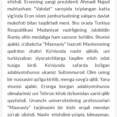
etishdi. Eronning yangi prezidenti Ahmadi Najod
muhtasham “Vahdat” saroyida to'plangan katta
yig'inda Eron islom jumhuriyatining xalqaro davlat
mukofoti bilan taqdirladi meni. Shu orada Turkiya
Res­publikasi Madaniyat vazirligining Jaloliddin
Rumiy oltin medaliga ham sazovor bo'ldim. Shunisi
ajabki, o'zbekcha “Masnaviy” hazrati Mavlononing
qadrdon shahri Ko'niyoda nashr qilinib, uni
turkiyzabon ziyoratchilarga taqdim etish odat
tusiga kirdi. Ko'niyoda safarda bo'lgan
adabiyotshunos ukamiz Sultonmurod Olim uning
bir nusxasini qo'lga kiritib, menga sovg'a qildi. Yana
shunisi ajabki, Eronga borgan adabiyotshunos
olimalarimiz uni Tehron kitob do'konidan xarid qilib
qaytishdi. Urumchi universitetining professorlari
“Masnaviy” tarjimasini bir kishi orqali mendan
so'rab olishdi. Nashr etishdimi-yo'qmi, bilmayman.