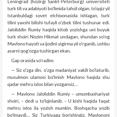
Leningrad (hozirgi Sankt-Peterburg) universiteti
turk tili va adabiyoti bo'limida tahsil olgan, to'qqiz yil
Istanbuldagi sovet elchixonasida ishlagan, turk
tilini yaxshi bilishi tufayli o'zbek tilini tushunar edi.
Jaloliddin Rumiy haqida kitob yozishga uni buyuk
turk shoiri Nozim Hikmat undagan, shundan so'ng
Mavlono hayoti va ijodini yigirma yil o'rganib, ushbu
asarni qog'ozga tushirgan ekan.
Gap orasida so'radim:
— Siz o'zga din, o'zga madaniyat vakili bo'laturib,
musulmon ulamosi bo'lmish Mavlono haqida shu
qadar mehru ixlos bilan yozgansiz…
— Mavlono Jaloliddin Rumiy – umumbashariyat
shoiri, – dedi u to'lqinlanib. – U kishi haqida faqat
mehru ixlos ila yozish mumkin. Boshqacha yozib
bo'lmaydi… Siz Turkiyaga borishingiz, Mavlononi