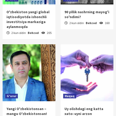
O'zbekiston yangi global
90 yillik nashrning mayog'i
iqtisodiyotda ishonchli
so'ndimi?
investitsiya markaziga
2 kun oldin
Behzod
160
aylanmoqda
2 kun oldin
Behzod
205
G'urur
Huquq
Yangi O'zbekistonsan –
Uy olishdagi eng katta
mangu O'zbekistonsan!
xato: uyni arzon