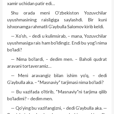
xamir uchidan patir edi…
Shu orada meni O'zbekiston Yozuvchilar
uyushmasining raisligiga saylashdi. Bir kuni
ishxonamga rahmatli G'aybulla Salomov kirib keldi.
— Xo'sh, – dedi u kulimsirab, – mana, Yozuvchilar
uyushmasiga rais ham bo'ldingiz. Endi bu yo­­­g'i nima
bo'ladi?
— Nima bo'lardi, – dedim men. – Baholi qud­rat
aravani tortaveramiz…
— Meni aravangiz bilan ishim yo'q, – dedi
G'aybulla aka. – “Masnaviy” tarjimasi nima bo'ladi?
— Bu vazifada o'ltirib, “Masnaviy”ni tarjima qilib
bo'ladimi? – dedim men.
— Qo'ying bu vazifangizni, – dedi G'aybulla aka. —