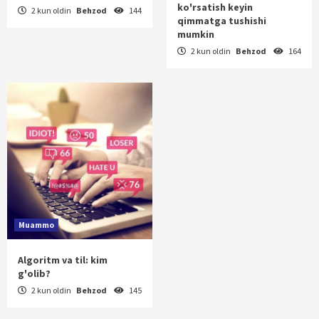
ko'rsatish keyin
2 kun oldin
Behzod
144
qimmatga tushishi
mumkin
2 kun oldin
Behzod
164
Muammo
Algoritm va til: kim
g'olib?
2 kun oldin
Behzod
145