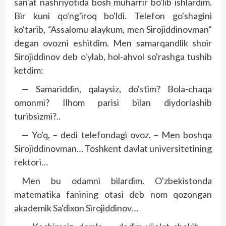
san'at nashriyotida bosh muharrir bo'lib ishlardim.
Bir kuni qo'ng'iroq bo'ldi. Telefon go'shagini
ko'tarib, “Assalomu alaykum, men Sirojiddinovman”
degan ovozni eshitdim. Men samarqandlik shoir
Sirojiddinov deb o'ylab, hol-ahvol so'rashga tushib
ketdim:
— Samariddin, qalaysiz, do'stim? Bola-chaqa
omonmi? Ilhom parisi bilan diydorlashib
turibsizmi?..
— Yo'q, – dedi telefondagi ovoz. – Men bosh­­qa
Sirojiddinovman… Toshkent davlat universitetining
rektori…
Men bu odamni bilardim. O'zbekistonda
matematika fanining otasi deb nom qozongan
akademik Sa'dixon Sirojiddinov…