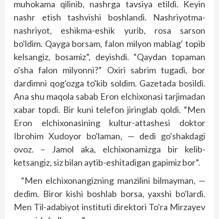
muhokama qilinib, nashrga tavsiya etildi. Keyin
nashr etish tashvishi boshlandi. Nashriyotma-
nashriyot, eshikma-eshik yurib, rosa sarson
bo'ldim. Qayga borsam, falon milyon mablag' topib
kelsangiz, bosamiz”, deyishdi. “Qaydan topaman
o'sha falon milyonni?” Oxiri sabrim tugadi, bor
dardimni qog'ozga to'kib soldim. Gazetada bosildi.
Ana shu maqola sabab Eron elchixonasi tarjimadan
xabar top­­di. Bir kuni telefon jiringlab qoldi. “Men
Eron elchixonasining kultur-attashesi doktor
Ibrohim Xudoyor bo'laman, — dedi go'shakdagi
ovoz. – Jamol aka, elchixonamizga bir kelib-
ketsangiz, siz bilan aytib-eshitadigan gapimiz bor”.
“Men elchixonangizning manzilini bilmayman, —
dedim. Biror kishi boshlab borsa, yaxshi bo'lardi.
Men Til-adabiyot instituti direktori To'ra Mirzayev