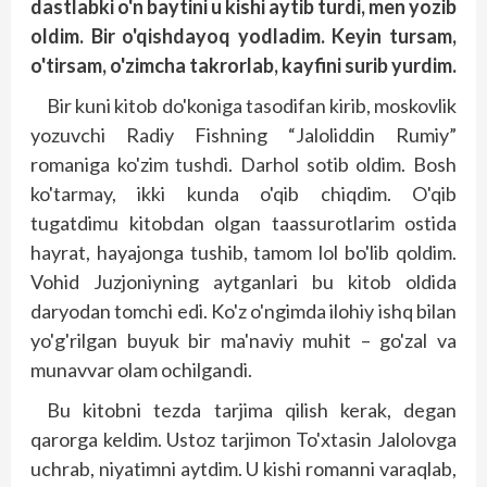
dastlabki o'n baytini u kishi aytib turdi, men yozib
oldim. Bir o'qishdayoq yodladim. Keyin tursam,
o'tirsam, o'zimcha tak­rorlab, kayfini surib yurdim.
Bir kuni kitob do'koniga tasodifan kirib, moskovlik
yozuvchi Radiy Fishning “Jaloliddin Rumiy”
romaniga ko'zim tushdi. Darhol sotib oldim. Bosh
ko'tarmay, ikki kunda o'qib chiqdim. O'qib
tugatdimu kitobdan olgan taassurotlarim ostida
hayrat, hayajonga tushib, tamom lol bo'lib qoldim.
Vohid Juzjoniyning aytganlari bu kitob oldida
daryodan tomchi edi. Ko'z o'ngimda ilohiy ishq bilan
yo'g'rilgan buyuk bir ma'naviy muhit – go'zal va
munavvar olam ochilgandi.
Bu kitobni tezda tarjima qilish kerak, degan
qarorga keldim. Ustoz tarjimon To'xtasin Jalolovga
uchrab, niyatimni aytdim. U kishi romanni varaqlab,