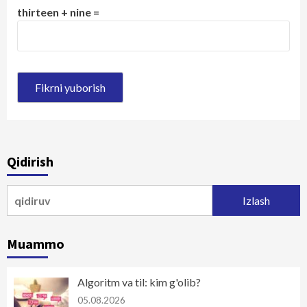
thirteen + nine =
Qidirish
Qidirshish:
Muammo
Algoritm va til: kim g'olib?
05.08.2026