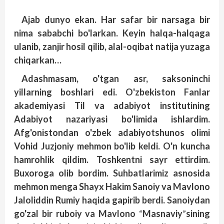
Ajab dunyo ekan. Har safar bir narsaga bir
nima sababchi bo'larkan. Keyin halqa-halqaga
ulanib, zanjir hosil qilib, alal-oqibat natija yuzaga
chiqarkan…
Adashmasam, o'tgan asr, saksoninchi
yillarning boshlari edi. O'zbekiston Fanlar
akademiyasi Til va adabiyot institutining
Adabiyot nazariyasi bo'limida ishlardim.
Afg'onistondan o'zbek adabiyotshunos olimi
Vohid Juzjoniy mehmon bo'lib keldi. O'n kuncha
hamrohlik qildim. Toshkentni sayr ettirdim.
Buxoroga olib bordim. Suhbatlarimiz asnosida
mehmon menga Shayx Hakim Sanoiy va Mavlono
Jaloliddin Rumiy haqida gapirib berdi. Sanoiydan
go'zal bir ruboiy va Mavlono
“
Masnaviy
”
sining