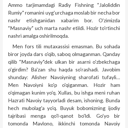
Ammo tarjimamdagi Radiy Fishning “Jaloliddin
Rumiy” romanini uyg'urchaga moslab bir necha bor
nashr etishganidan xabarim bor. O'zimizda
“Masnaviy” uch marta nashr etildi. Hozir to'rtinchi
nashri amalga oshirilmoqda.
Men fors tili mutaxassisi emasman. Bu sohada
biror joyda dars o'qib, saboq olmaganman. Qanday
qilib “Masnaviy”dek ulkan bir asarni o'zbekchaga
o'girdim? Ba'zan shu haqda so'rashadi. Javobim
shunday: Alisher Navoiyning sharofati tufayli…
Men Navoiyni ko'p o'qiganman. Hozir ham
o'qimagan kunim yo'q. Xullas, bu ishga meni ruhan
Hazrati Navoiy tayyorladi desam, ishoning. Bunda
hech mubolag'a yo'q. Buyuk bobomizning ijodiy
tajribasi menga qo'l-qanot bo'ldi. Go'yo bir
tomonda Mavlono, ikkinchi tomonda Navoiy