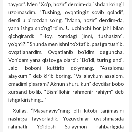
tayyor”. Men “Xo'p, hozir” derdim-da, ishdan ko'ngil
uzolmasdim. “Tushing, ovqatingiz sovib qoladi”,
derdi u birozdan so'ng. “Mana, hozir” derdim-da,
yana ishga sho'ng'irdim. U uchinchi bor jahl bilan
qichqirardi: “Hoy, tomdagi jinni, tushasizmi,
yo'qmi?!” Shunda men ishni to'xtatib, pastga tushib,
ovqatlanardim. Ovqatlanib bo'ldim deguncha,
Vohidam yana qistovga olardi: “Bo'ldi, turing endi,
Jalol boboni kuttirib qo'ymang. “Assalomu
alaykum!” deb kirib boring. “Va alaykum assalom,
omadimi pisaram? Aknun shuru kun” deydilar bobo
xursand bo'lib. “Bismillohir rahmonir rahiym” deb
ishga kirishing…”
Xullas, “Masanaviy”ning olti kitobi tarjimasini
nashrga tayyorladik. Yozuvchilar uyushmasida
rahmatli Yo'ldosh Sulaymon rahbarligida