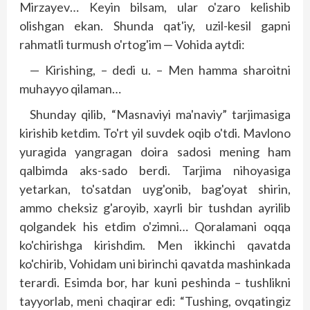
Mirzayev… Keyin bilsam, ular o'zaro kelishib
olishgan ekan. Shunda qat'iy, uzil-kesil gapni
rahmatli turmush o'rtog'im — Vohida aytdi:
— Kirishing, – dedi u. – Men hamma sharoitni
muhayyo qilaman…
Shunday qilib, “Masnaviyi ma'naviy” tarjimasiga
kirishib ketdim. To'rt yil suvdek oqib o'tdi. Mavlono
yuragida yangragan doira sadosi mening ham
qalbimda aks-sado berdi. Tarjima nihoyasiga
yetarkan, to'satdan uyg'onib, bag'oyat shirin,
ammo cheksiz g'aroyib, xayr­­li bir tushdan ayrilib
qolgandek his etdim o'zimni… Qoralamani oqqa
ko'chirishga kirishdim. Men ikkinchi qavatda
ko'chirib, Vohidam uni birinchi qavatda mashinkada
terardi. Esimda bor, har kuni peshinda – tushlikni
tayyorlab, meni chaqirar edi: “Tushing, ovqatingiz