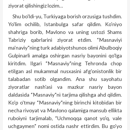
ziyorat qilishingiz lozim…
Shu bo'ldi-yu, Turkiyaga borish orzusiga tushdim.
Yo'lim ochilib, Istanbulga safar qildim. Ko'niyo
shahriga borib, Mavlono va uning ustozi Shams
Tabriziy qabrlarini ziyorat etdim. “Masnaviyi
ma'naviy”ning turk adabiyotshunos olimi Abulboqiy
Gulpinarli amalga oshirgan nasriy bayonini qo'lga
kiritdim. Ilgari “Masnaviy”ning Tehronda chop
etilgan asl mukammal nusxasini afg'onistonlik bir
talabadan sotib olgandim. Ana shu sayohatu
ziyoratlar nash'asi va mazkur nasriy bayon
daldasida “Masnaviy”ni tarjima qilishga ahd qildim.
Ko'p o'tmay “Masnaviy”ning birinchi kitobidan bir
necha rivoyat va Mavlono qalamiga mansub ellikta
ruboiyni tarjimalab, “Uchmoqqa qanot yo'q, vale
uchgaymen” nomi ostida nashr ettirdim. Bu go'yo