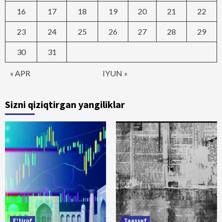
16
17
18
19
20
21
22
23
24
25
26
27
28
29
30
31
« APR
IYUN »
Sizni qiziqtirgan yangiliklar
E'tirof
Taassuf