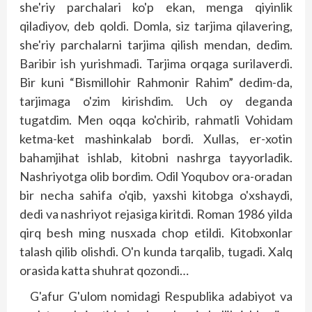
she'riy parchalari ko'p ekan, menga qiyinlik
qiladiyov, deb qoldi. Domla, siz tarjima qilavering,
she'riy parchalarni tarjima qilish mendan, dedim.
Baribir ish yurishmadi. Tarjima orqaga surilaverdi.
Bir kuni “Bismillohir Rahmonir Rahim” dedim-da,
tarjimaga o'zim kirishdim. Uch oy deganda
tugatdim. Men oqqa ko'chirib, rahmatli Vohidam
ketma-ket mashinkalab bordi. Xullas, er-xotin
bahamjihat ishlab, kitobni nashrga tayyorladik.
Nashriyotga olib bordim. Odil Yoqubov ora-oradan
bir necha sahifa o'qib, yaxshi kitobga o'xshaydi,
dedi va nashriyot rejasiga kiritdi. Roman 1986 yilda
qirq besh ming nusxada chop etildi. Kitobxonlar
talash qilib olishdi. O'n kunda tarqalib, tugadi. Xalq
orasida katta shuhrat qozondi…
G'afur G'ulom nomidagi Respublika adabiyot va