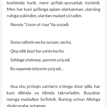
boshimda turib, meni qo'llab-quvvatlab turishdi.
Men har kuni qo'limga qalam olarkanman, ularning
ruhiga yukindim, ulardan madad so'radim.
Navoiy “Lison ut-tayr”da yozadi:
Xoma raftorin necha sursam, necha,
Qirq-ellik bayt har yarim kecha.
Sahfaga chekmay, qarorim yo'q edi,
Bu raqamda ixtiyorim yo'q edi…
Ana shu jo'shqin satrlarni o'zimga shior qilib, har
kuni dilimda va tilimda takrorladim. Buyuklar
menga madadkor bo'lishdi. Buning uchun Allohga
shuk­ronalar aytaman.