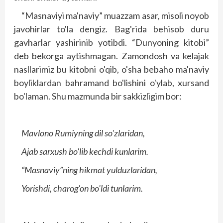
“Masnaviyi ma'naviy” muazzam asar, misoli noyob
javohirlar to'la dengiz. Bag'rida behisob duru
gavharlar yashirinib yotibdi. “Dunyoning kitobi”
deb bekorga aytishmagan. Zamondosh va kelajak
nasllarimiz bu kitobni o'qib, o'sha bebaho ma'naviy
boyliklardan bahramand bo'lishini o'ylab, xursand
bo'laman. Shu mazmunda bir sakkizligim bor:
Mavlono Rumiyning dil so'zlaridan,
Ajab sarxush bo'lib kechdi kunlarim.
“Masnaviy”ning hikmat yulduzlaridan,
Yorishdi, charog'on bo'ldi tunlarim.