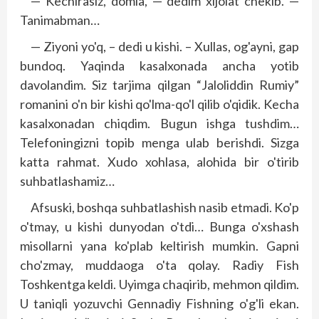
— Kechirasiz, domla, — dedim xijolat chekib. —
Tanimabman…
— Ziyoni yo'q, – dedi u kishi. – Xullas, og'ayni, gap
bundoq. Yaqinda kasalxonada ancha yotib
davolandim. Siz tarjima qilgan “Jaloliddin Rumiy”
romanini o'n bir kishi qo'lma-qo'l qilib o'qidik. Kecha
kasalxonadan chiqdim. Bugun ishga tushdim…
Telefoningizni topib menga ulab berishdi. Sizga
katta rahmat. Xudo xohlasa, alohida bir o'tirib
suhbatlashamiz…
Afsuski, boshqa suhbatlashish nasib etmadi. Ko'p
o'tmay, u kishi dunyodan o'tdi… Bunga o'xshash
misollarni yana ko'plab keltirish mumkin. Gapni
cho'zmay, muddaoga o'ta qolay. Radiy Fish
Toshkentga keldi. Uyimga chaqirib, mehmon qildim.
U taniqli yozuvchi Gennadiy Fishning o'g'li ekan.