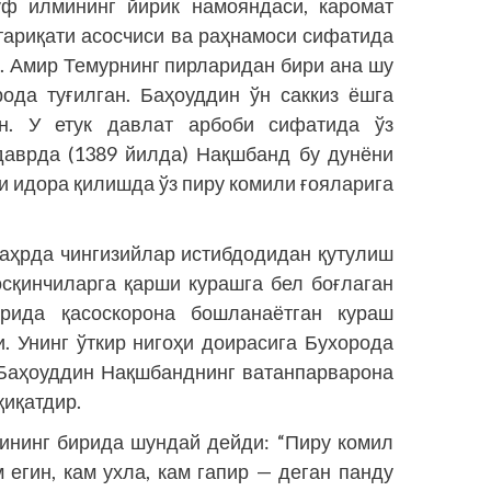
 илмининг йирик намояндаси, каромат
тариқати асосчиси ва раҳнамоси сифатида
. Амир Темурнинг пирларидан бири ана шу
рода туғилган. Баҳоуддин ўн саккиз ёшга
н. У етук давлат арбоби сифатида ўз
даврда (1389 йилда) Нақшбанд бу дунёни
ни идора қилишда ўз пиру комили ғояларига
аҳрда чингизийлар истибдодидан қутулиш
Босқинчиларга қарши курашга бел боғлаган
рида қасоскорона бош­ланаётган кураш
. Унинг ўткир нигоҳи доирасига Бухорода
 Баҳоуддин Нақшбанднинг ватанпарварона
қиқатдир.
ининг бирида шундай дейди: “Пиру комил
егин, кам ухла, кам гапир — деган панду