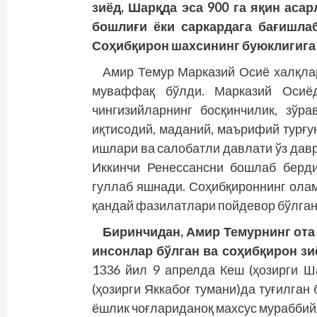
зиёд, Шарқда эса 900 га яқин аса
бошлиғи ёки саркардага бағишла
Соҳибқирон шахсининг буюклигига 
Амир Темур Марказий Осиё халқла
муваффақ бўлди. Марказий Осиё
чингизийларнинг босқинчилик, зўр
иқтисодий, маданий, маърифий турғу
ишлари ва салобатли давлати ўз дав
Иккинчи Ренессансни бошлаб берд
гуллаб яшнади. Соҳибқироннинг ол
қандай фазилатлари пойдевор бўлган
Биринчидан, Амир Темурнинг ота
инсонлар бўлган ва соҳибқирон зи
1336 йил 9 апрелда Кеш (ҳозирги Ш
(ҳозирги Яккабоғ тумани)да туғилган
ёшлик чоғлариданоқ махсус мураббийл