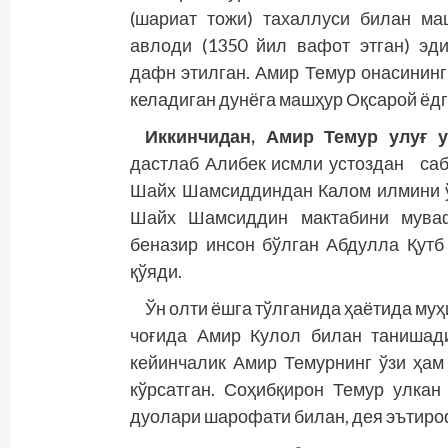
(шариат тожи) тахаллуси билан м
авлоди (1350 йил вафот этган) эд
дафн этилган. Амир Темур онасининг
келадиган дунёга машҳур Оқсарой ёдг
Иккинчидан, Амир Темур улуғ 
дастлаб Алибек исмли устоздан сабо
Шайх Шамсиддиндан Калом илмини ў
Шайх Шамсиддин мактабини муваф
беназир инсон бўлган Абдулла Қутб
қўяди.
Ўн олти ёшга тўлганида ҳаётида муҳ
чоғида Амир Кулол билан танишад
кейинчалик Амир Темурнинг ўзи ҳам 
кўрсатган. Соҳибқирон Темур улка
дуолари шарофати билан, дея эътиро