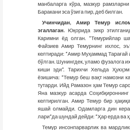
манбаларга кўра, мазкур рамзларни
Баракани эса ўзига пир, деб билган.
Учинчидан, Амир Темур исло
эгаллаган.
Юқорида зикр этилганид
Каримни ёд олган. “Темурийлар ш
Файзиев Амир Темурнинг ихлос, эъ
келтиради: “Амир Муҳаммад Тарағай 
бўлган. Шунингдек, уламо фузалога и
киши эди”. Тарихчи Хельда Ҳукҳэм
ёзишича: “Темур беш вақт намозни кан
тутарди. Ийд Рамазон ҳам Темур сар
Яна мазкур асарда Соҳибқироннинг
келтирилган. Амир Темур бир ҳақиқ
яшай олмайди. Одамларга дин керак,
лари”да шундай дейди: “Ҳар ерда ва ҳ
Темур инсонпарварлик ва мардликн