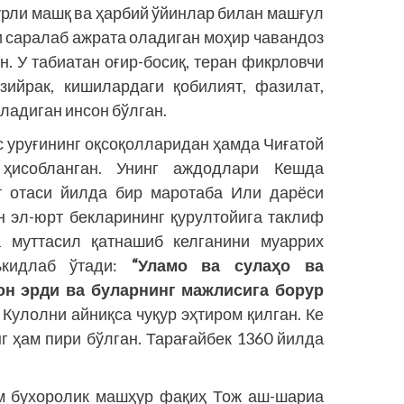
урли машқ ва ҳарбий ўйинлар билан машғул
и саралаб ажрата оладиган моҳир чавандоз
н. У табиатан оғир-босиқ, теран фикрловчи
зийрак, кишилардаги қобилият, фазилат,
ладиган инсон бўлган.
с уруғининг оқсоқолларидан ҳамда Чиғатой
 ҳисобланган. Унинг аждодлари Кешда
г отаси йилда бир маротаба Или дарёси
н эл-юрт бекларининг қурултойига таклиф
а муттасил қатнашиб келганини муаррих
кидлаб ўтади:
“Уламо ва сулаҳо ва
н эрди ва буларнинг мажлисига борур
улолни айниқса чуқур эҳтиром қилган. Ке
 ҳам пири бўлган. Тарағайбек 1360 йилда
м бухоролик машҳур фақиҳ Тож аш-шариа