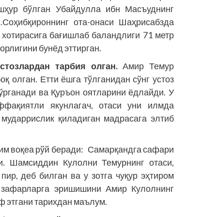
ашҳур бўлган Убайдулла ибн Масъуднинг
и.Соҳибқироннинг ота-онаси Шаҳрисабзда
 хотирасига бағишлаб баландлиги 71 метр
орлигини бунёд эттирган.
устозлардан тарбия олган.
Амир Темур
қ олган. Етти ёшга тўлганидан сўнг устоз
рганади ва Қуръон оятларини ёдлайди. У
фақиятли якунлагач, отаси уни илмда
 мударрислик қиладиган мадрасага элтиб
им воқеа рўй беради: Самарқанд­­га сафари
и. Шамсиддин Кулолни Темурнинг отаси,
пир, деб билган ва у зотга чуқур эҳтиром
н зафарларга эришишини Амир Кулолнинг
ф этгани тарихдан маълум.