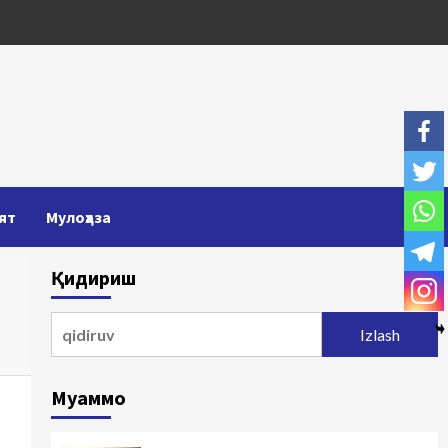
ят
Мулоҳаза
Қидириш
Qidirshish:
Муаммо