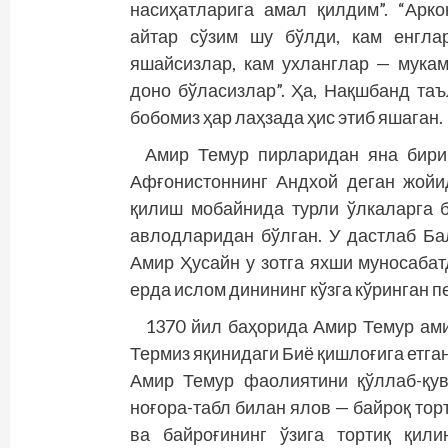
насиҳатларига амал қилдим”. “Арк
айтар сўзим шу бўлди, кам енгла
яшайсизлар, кам ухланглар — мукам
доно бўласизлар”. Ҳа, Нақшбанд та
бобомиз ҳар лаҳзада ҳис этиб яшаган.
Амир Темур пирларидан яна бири
Афғонистоннинг Андхой деган жойид
қилиш мобайнида турли ўлкаларга б
авлодларидан бўлган. У дастлаб Ба
Амир Ҳусайн у зотга яхши муносабат
ерда ислом динининг кўзга кўринган 
1370 йил баҳорида Амир Темур ами
Термиз яқинидаги Биё қиш­лоғига ет
Амир Темур фаолиятини қўллаб-қув
ноғора-табл билан ялов — байроқ тор
ва байроғининг ўзига тортиқ қил