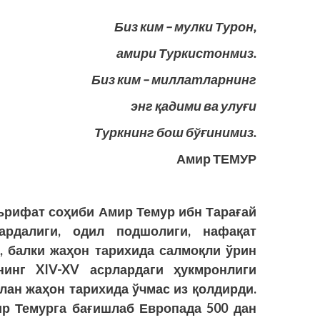
Биз ким – мулки Турон,
амири Туркистонмиз.
Биз ким – миллатларнинг
энг қадими ва улуғи
Туркнинг бош бўғинимиз.
Амир ТЕМУР
ърифат соҳиби Амир Темур ибн Тарағай
рдалиги, одил подшолиги, нафақат
, балки жаҳон тарихида салмоқли ўрин
нинг XIV-XV асрлардаги ҳукмронлиги
лан жаҳон тарихида ўчмас из қолдирди.
р Темурга бағишлаб Европада 500 дан