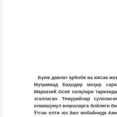
Буюк давлат арбоби ва юксак ма
Муҳаммад Баҳодир моҳир сарка
Марказий Осиё халқлари тарихида
эгаллаган. Темурийлар сулоласи
оламшумул воқеаларга бойлиги би
Ўтган олти юз йил мобайнида Ами