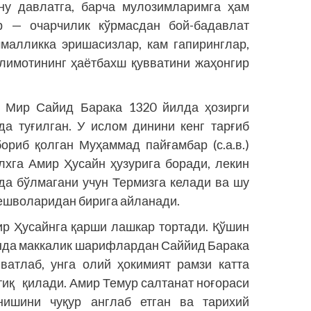
ону давлатга, барча мулозимларимга ҳам
р — очарчилик кўрмасдан бой-бадавлат
малликка эришасизлар, кам гапиринглар,
ълимотининг ҳаётбахш қувватини жаҳонгир
 Мир Сайид Барака 1320 йилда ҳозирги
а туғилган. У ислом динини кенг тарғиб
ориб қолган Муҳаммад пайғамбар (с.а.в.)
лхга Амир Ҳусайн ҳузурига боради, лекин
да бўлмагани учун Термизга келади ва шу
пешволаридан бирига айланади.
р Ҳусайнга қарши лашкар тортади. Қўшин
ганда маккалик шарифлардан Саййид Барака
ватлаб, унга олий ҳокимият рамзи катта
тиқ қилади. Амир Темур салтанат ноғораси
инишини чуқур англаб етган ва тарихий