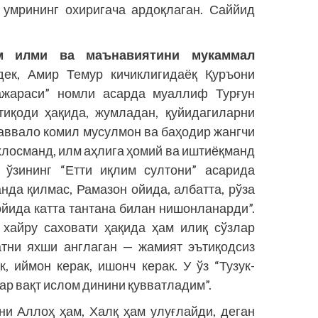
 умрининг охиригача ардоқлаган. Саййид
м илми ва маънавиятини мукаммал
ек, Амир Темур кичиклигидаёқ Қуръони
ажараси” номли асарда муаллиф Турғун
тиқоди ҳақида, жумладан, қуйидагиларни
аввало комил мусулмон ва баҳодир жангчи
хлосманд, илм аҳлига ҳомий ва иштиёқманд
 ўзининг “Етти иқлим султони” асарида
да қилмас, Рамазон ойи­­да, албатта, рўза
ойида катта тантана билан нишонланарди”.
 хайру саховати ҳақида ҳам илиқ сўзлар
атни яхши англаган — жамият эътиқодсиз
 иймон керак, ишонч керак. У ўз “Тузук­
ар вақт ислом динини қувватладим”.
и Аллоҳ ҳам, Халқ ҳам улуғлайди, деган