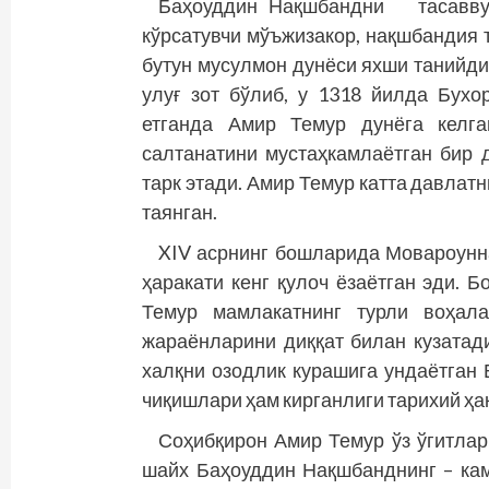
Баҳоуддин Нақшбандни тасаввуф
кўрсатувчи мўъжизакор, нақшбандия 
бутун мусулмон дунёси яхши танийди
улуғ зот бўлиб, у 1318 йилда Бухо
етганда Амир Темур дунёга келга
салтанатини мустаҳкамлаётган бир 
тарк этади. Амир Темур катта давлат
таянган.
XIV асрнинг бошларида Мовароунн
ҳаракати кенг қулоч ёзаётган эди. 
Темур мамлакатнинг турли воҳала
жараёнларини диққат билан кузатади
халқни озодлик курашига ундаётган
чиқишлари ҳам кирганлиги тарихий ҳа
Соҳибқирон Амир Темур ўз ўгитлар
шайх Баҳоуддин Нақшбанднинг – кам 