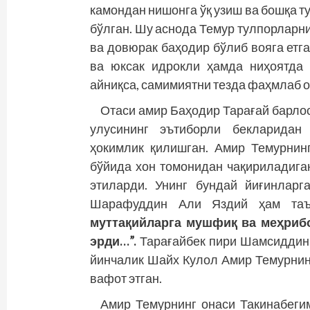
камондан нишонга ўқ узиш ва бошқа т
бўлган. Шу аснода Темур тулпорларн
ва довюрак баҳодир бўлиб вояга етга
ва юксак идрокли ҳамда ниҳоятда 
айниқса, самимиятни тезда фаҳмлаб о
Отаси амир Баҳодир Тарағай барло
улусининг эътиборли бекларидан
ҳокимлик қилишган. Амир Темурнин
бўйида хон томонидан чақириладига
этиларди. Унинг бундай йиғинларг
Шарафуддин Али Яздий ҳам таъ
муттақийларга мушфиқ ва меҳрибо
эрди…”.
Тарағайбек пири Шамсиддин К
йинчалик Шайх Кулол Амир Темурнинг
вафот этган.
Амир Темурнинг онаси Такинабеги