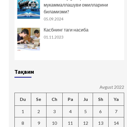
мукаммаллашуви омилларини
биламизми?
05.09.2024
Касбнинг таги насиба
01.11.2023
Тақвим
Avgust 2022
Du
Se
Ch
Pa
Ju
Sh
Ya
1
2
3
4
5
6
7
8
9
10
11
12
13
14