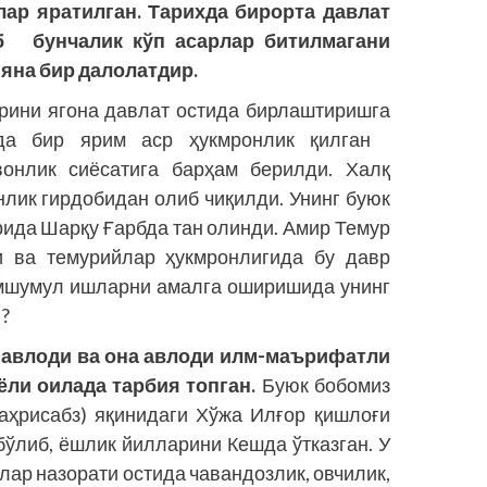
рлар яратилган. Тарихда бирорта давлат
б бунчалик кўп асарлар битилмагани
яна бир далолатдир.
рини ягона давлат остида бирлаштиришга
да бир ярим аср ҳукмронлик қилган
авонлик сиёсатига барҳам берилди. Халқ
нлик гирдобидан олиб чиқилди. Унинг буюк
рида Шарқу Ғарбда тан олинди. Амир Темур
и ва темурийлар ҳукмронлигида бу давр
амшумул ишларни амалга оширишида унинг
?
 авлоди ва она авлоди илм-маърифатли
ёли оилада тарбия топган.
Буюк бобомиз
аҳрисабз) яқинидаги Хўжа Илғор қишлоғи
 бўлиб, ёшлик йилларини Кешда ўтказган. У
ар назорати остида чавандозлик, овчилик,