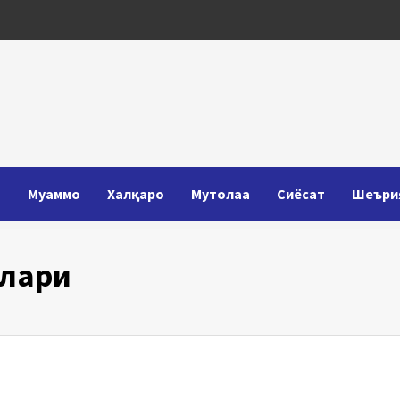
Т
Муаммо
Халқаро
Мутолаа
Сиёсат
Шеъри
тлари