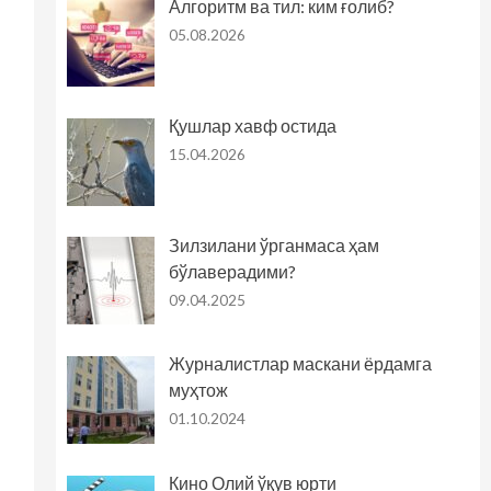
Алгоритм ва тил: ким ғолиб?
05.08.2026
Қушлар хавф остида
15.04.2026
Зилзилани ўрганмаса ҳам
бўлаверадими?
09.04.2025
Журналистлар маскани ёрдамга
муҳтож
01.10.2024
Кино Олий ўқув юрти