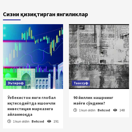
Сизни қизиқтирган янгиликлар
Эътироф
Таассуф
Ўзбекистон янги глобал
90 йиллик нашрнинг
иқтисодиётда ишончли
маёғи сўндими?
инвестиция марказига
1 kun oldin
Behzod
148
айланмоқда
1 kun oldin
Behzod
191