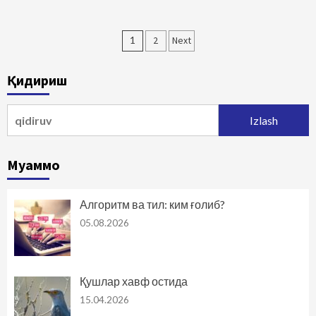
Maqolalar
1
2
Next
bo‘yicha
Қидириш
harakatlanish
Qidirshish:
Муаммо
Алгоритм ва тил: ким ғолиб?
05.08.2026
Қушлар хавф остида
15.04.2026