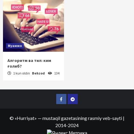
Муаммо
Алгоритм ва тил: ким
ғолиб?
1 kun oldin
Behzod
134
Facebook
Telegram
©
«Hurriyat»
— mustaqil gazetasining rasmiy veb-sayti
|
2014-2024