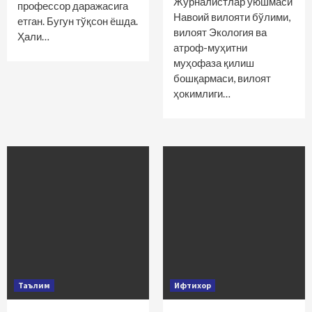
Журналистлар уюшмаси
профессор даражасига
Навоий вилояти бўлими,
етган. Бугун тўқсон ёшда.
вилоят Экология ва
Ҳали…
атроф-муҳитни
муҳофаза қилиш
бошқармаси, вилоят
ҳокимлиги…
Таълим
Ифтихор