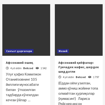
Санъат дарғалари
Мозий
Афсонавий ошиқ
Афсонавий қиёфалар:
Ғунчадек нафис, шердек
4 yil oldin
Behzod
1 542
шиддатли
Улуғ ҳофиз Комилжон
4 yil oldin
Behzod
1 797
Отаниёзовнинг 105
(Ердан оёғи узилган,
йиллиги муносабати
аммо қўниш жойини топа
билан ўтказилган
олмаётган ҳурлиқолар
тадбирда кўнгилдан
ўқимасин!) Лариса
кечган ўйлар …
Рейснер инсон