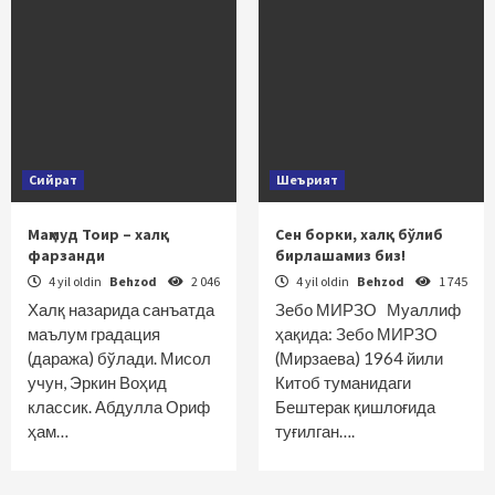
Сийрат
Шеърият
Маҳмуд Тоир – халқ
Сен борки, халқ бўлиб
фарзанди
бирлашамиз биз!
4 yil oldin
Behzod
2 046
4 yil oldin
Behzod
1 745
Халқ назарида санъатда
Зебо МИРЗО Муаллиф
маълум градация
ҳақида: Зебо МИРЗО
(даража) бўлади. Мисол
(Мирзаева) 1964 йили
учун, Эркин Воҳид
Китоб туманидаги
классик. Абдулла Ориф
Бештерак қишлоғида
ҳам…
туғилган….