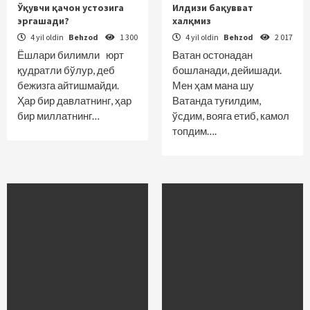
Ўқувчи қачон устозига
Илдизи бақувват
эргашади?
халқмиз
4 yil oldin
Behzod
1 300
4 yil oldin
Behzod
2 017
Ёшлари билимли юрт
Ватан остонадан
қудратли бўлур, деб
бошланади, дейишади.
бежизга айтишмайди.
Мен ҳам мана шу
Ҳар бир давлатнинг, ҳар
Ватанда туғилдим,
бир миллатнинг…
ўсдим, вояга етиб, камол
топдим….