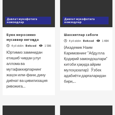
Давлат мукофотига
Давлат мукофотига
номзодлар
номзодлар
Буюк меросимиз
Шахсиятлар сабоғи
мусаввир нигоҳида
4 yil oldin
Behzod
1 484
4 yil oldin
Behzod
1 586
(Академик Наим
Юртимиз заминидан
Каримовнинг “Абдулла
етишиб чиққан улуғ
Қодирий замондошлари”
аллома ва
китоби ҳақида айрим
мутафаккирларнинг
мулоҳазалар) Ўзбек
жаҳон илм-фани, дину
адабиёти дарғаларидан
диёнат ва цивилизация
бири,…
ривожига…