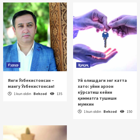
Ғурур
Ҳуқуқ
Янги Ўзбекистонсан –
Уй олишдаги энг катта
мангу Ўзбекистонсан!
хато: уйни арзон
кўрсатиш кейин
1 kun oldin
Behzod
135
қимматга тушиши
мумкин
1 kun oldin
Behzod
150