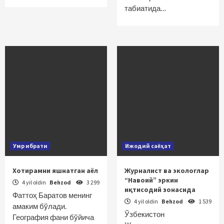
табиатида…
Умр ибрати
Ижодий саёҳат
Хотирамни яшнатган аёл
Журналист ва экологлар
“Навоий” эркин
4 yil oldin
Behzod
3 299
иқтисодий зонасида
Фаттоҳ Баратов менинг
4 yil oldin
Behzod
1 539
амаким бўлади.
Ўзбекистон
География фани бўйича