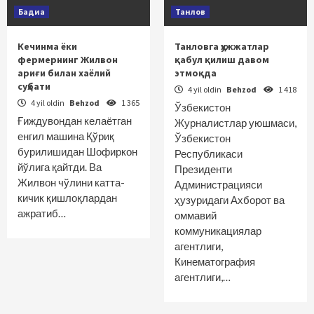
Бадиа
Танлов
Кечинма ёки
Танловга ҳужжатлар
фермернинг Жилвон
қабул қилиш давом
ариғи билан хаёлий
этмоқда
суҳбати
4 yil oldin
Behzod
1 418
4 yil oldin
Behzod
1 365
Ўзбекистон
Ғиждувондан келаётган
Журналистлар уюшмаси,
енгил машина Қўриқ
Ўзбекистон
бурилишидан Шофиркон
Республикаси
йўлига қайт­­ди. Ва
Президенти
Жилвон чўлини катта-
Администрацияси
кичик қиш­лоқлардан
ҳузуридаги Ахборот ва
ажратиб…
оммавий
коммуникациялар
агентлиги,
Кинематография
агентлиги,…