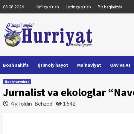
Skip
08.08.2026
Kirillga o'tish
Lotinga o'tish
Biz haqimizda
to
content
Bosh sahifa
Ijtimoiy hayot
Ma'naviyat
OAV va AT
Ijodiy sayohat
Jurnalist va ekologlar “Nav
4 yil oldin
Behzod
1 542