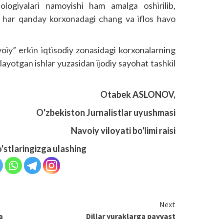
nologiyalari namoyishi ham amalga oshirilib,
i har qanday korxonadagi chang va iflos havo
oiy” erkin iqtisodiy zonasidagi korxonalarning
layotgan ishlar yuzasidan ijodiy sayo­hat tashkil
Otabek ASLONOV,
O'zbekiston Jurnalistlar uyushmasi
Navoiy viloyati bo'limi raisi
o'stlaringizga ulashing
Next
a
Dillar yuraklarga payvast