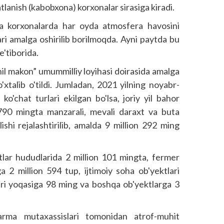
lanish (kabobxona) korxonalar sirasiga kiradi.
ta korxonalarda har oyda atmosfera havosini
ari amalga oshirilib borilmoqda. Ayni paytda bu
e'tiborida.
 makon” umummilliy loyihasi doi­rasida amalga
'xtalib o'tildi. Jumladan, 2021 yilning noyabr-
o'chat turlari ekilgan bo'lsa, joriy yil bahor
790 mingta manzarali, mevali daraxt va buta
ishi rejalashtirilib, amalda 9 million 292 ming
lar hududlarida 2 million 101 mingta, fermer
ga 2 million 594 tup, ijtimoiy soha ob'yektlari
ari yoqasiga 98 ming va boshqa ob'yektlarga 3
arma mutaxassislari tomonidan atrof-muhit