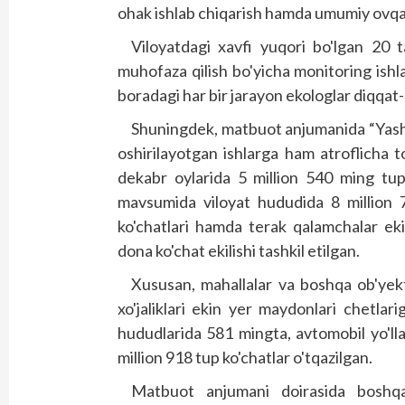
ohak ishlab chiqarish hamda umumiy ovqat
Viloyatdagi xavfi yuqori bo'lgan 20 
muhofaza qilish bo'yicha monitoring ishl
boradagi har bir jarayon ekologlar diqqat-
Shuningdek, matbuot anjumanida “Yashil
oshirilayotgan ishlarga ham atroflicha to
dekabr oylarida 5 million 540 ming tup k
mavsumida viloyat hududida 8 million 
ko'chatlari hamda terak qalamchalar ekil
dona ko'chat ekilishi tashkil etilgan.
Xususan, mahallalar va boshqa ob'yekt
xo'jaliklari ekin yer maydonlari chetlari
hududlarida 581 mingta, avtomobil yo'll
million 918 tup ko'chatlar o'tqazilgan.
Matbuot anjumani doirasida bosh­q