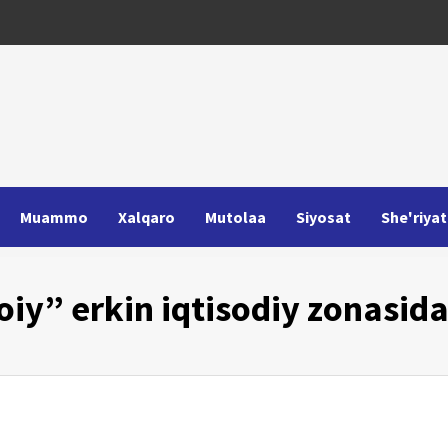
Muammo
Xalqaro
Mutolaa
Siyosat
She'riyat
oiy” erkin iqtisodiy zonasid