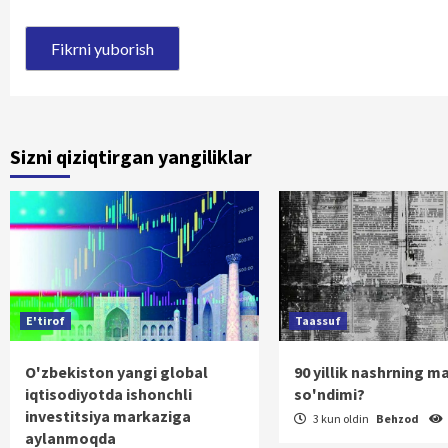
Sizni qiziqtirgan yangiliklar
E'tirof
Taassuf
O'zbekiston yangi global
90 yillik nashrning m
iqtisodiyotda ishonchli
so'ndimi?
investitsiya markaziga
3 kun oldin
Behzod
aylanmoqda