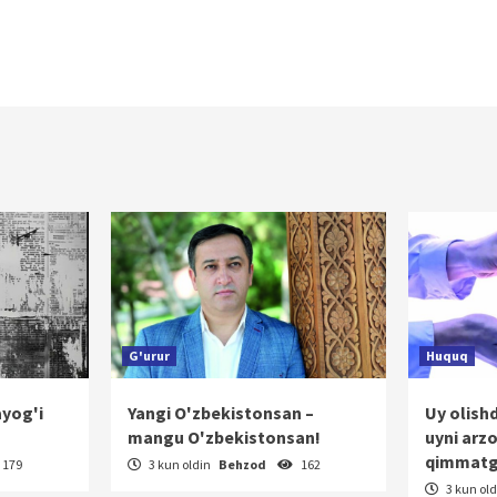
G'urur
Huquq
ayog'i
Yangi O'zbekistonsan –
Uy olish
mangu O'zbekistonsan!
uyni arz
qimmatg
179
3 kun oldin
Behzod
162
3 kun ol