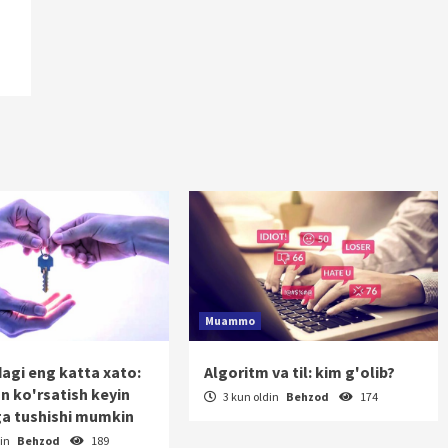
Muammo
dagi eng katta xato:
Algoritm va til: kim g'olib?
on ko'rsatish keyin
3 kun oldin
Behzod
174
a tushishi mumkin
din
Behzod
189