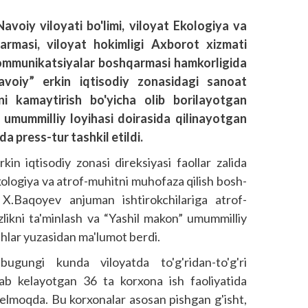
avoiy viloyati bo'limi, viloyat Ekologiya va
armasi, viloyat hokimligi Axborot xizmati
mmunikatsiyalar boshqarmasi hamkorligida
avoiy” erkin iqtisodiy zonasidagi sanoat
ini kamaytirish bo'yicha olib borilayotgan
umummilliy loyihasi doirasida qilinayotgan
 press-tur tashkil etildi.
in iqtisodiy zonasi direk­siyasi faol­lar zalida
Ekologiya va atrof-muhitni muhofaza qilish bosh­
i X.Baqoyev anjuman ishtirokchilariga atrof-
zlikni ta'minlash va “Yashil makon” umummilliy
shlar yuzasidan ma'lumot berdi.
bugungi kunda viloyatda to'g'ridan-to'g'ri
ab kelayotgan 36 ta korxona ish faoliyatida
kelmoqda. Bu korxonalar asosan pishgan g'isht,