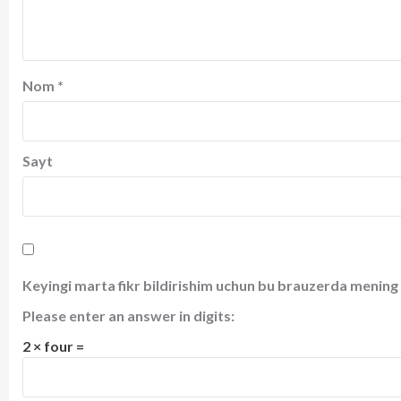
Nom
*
Sayt
Keyingi marta fikr bildirishim uchun bu brauzerda mening 
Please enter an answer in digits:
2 × four =