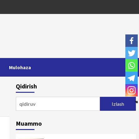
Mulohaza
Qidirish
a
Qidirshish:
Muammo