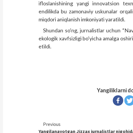
ifloslanishining yangi innovatsion tex
endilikda bu zamonaviy uskunalar orqal
miqdori aniqlanish imkoniyati yaratildi.
Shundan so'ng, jurnalistlar uchun “Nav
ekologik xavfsizligi bo'yicha amalga oshiri
etildi.
Yangiliklarni d
Continue
Previous
Yangilanayotgan Jizzax jurnalistlar nigohid