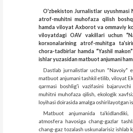
O'zbekiston Jurnalistlar uyushmasi N
atrof-muhitni muhofaza qilish boshq
hamda viloyat Axborot va ommaviy ko
viloyatdagi OAV vakillari uchun “N
korxonalarining atrof-muhitga ta'sir
chora-tadbirlar hamda “Yashil makon” 
ishlar yuzasidan matbuot anjumani hamda
Dastlab jurnalistlar uchun “Navoiy” erk
matbuot anjumani tashkil etilib, viloyat 
qarmasi boshlig'i vazifasini bajaruvch
muhitni muhofaza qilish, ekologik xavfsi
loyihasi doirasida amalga oshirilayotgan i
Matbuot anjumanida ta'kidlandiki, 
atmosfera havosiga chang-gazlar tashl
chang-gaz tozalash uskunalarisiz ishlab 