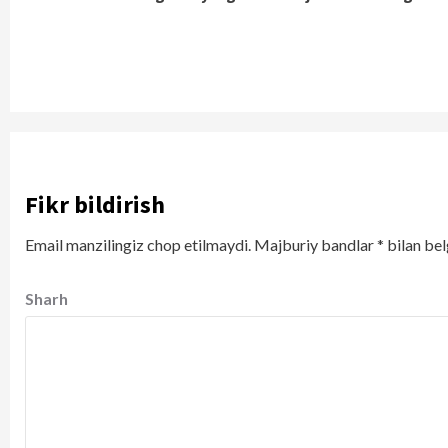
Reading
Fikr bildirish
Email manzilingiz chop etilmaydi.
Majburiy bandlar
*
bilan bel
Sharh