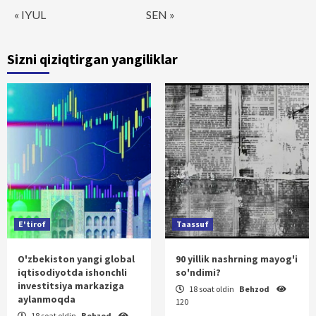
« IYUL
SEN »
Sizni qiziqtirgan yangiliklar
E'tirof
Taassuf
O'zbekiston yangi global
90 yillik nashrning mayog'i
iqtisodiyotda ishonchli
so'ndimi?
investitsiya markaziga
18 soat oldin
Behzod
aylanmoqda
120
18 soat oldin
Behzod