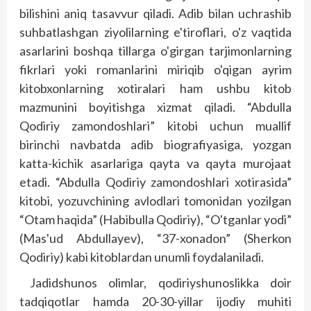
bilishini aniq tasavvur qiladi. Adib bilan uchrashib
suhbatlashgan ziyolilarning e'tiroflari, o'z vaqtida
asarlarini boshqa tillarga o'girgan tarjimonlarning
fikrlari yoki romanlarini miriqib o'qigan ayrim
kitobxonlarning xotiralari ham ushbu kitob
mazmunini bo­yitishga xizmat qiladi. “Abdulla
Qodiriy zamondoshlari” kitobi uchun muallif
birinchi navbatda adib biogra­fiyasiga, yozgan
katta-kichik asarlariga qayta va qayta murojaat
etadi. “Abdulla Qodiriy zamondoshlari xotirasida”
kitobi, yozuvchining avlodlari tomonidan yozilgan
“Otam haqida” (Habibulla Qodiriy), “O'tganlar yodi”
(Mas'ud Abdullayev), “37-xonadon” (Sherkon
Qodiriy) kabi kitoblardan unumli foydalaniladi.
Jadidshunos olimlar, qodiriyshunoslikka doir
tadqiqotlar hamda 20-30-yillar ijodiy muhiti