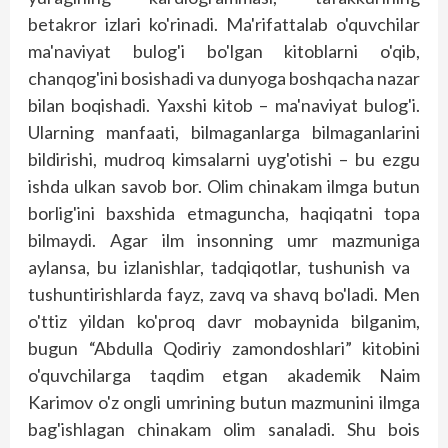
betakror izlari ko'rinadi. Ma'rifattalab o'quvchilar
ma'naviyat bulog'i bo'lgan kitoblarni o'qib,
chanqog'ini bosishadi va dunyoga bosh­qacha nazar
bilan boqishadi. Yaxshi kitob – ma'naviyat bulog'i.
Ularning manfaati, bilmaganlarga bilmaganlarini
bildirishi, mudroq kimsalarni uyg'otishi – bu ezgu
ishda ulkan savob bor. Olim chinakam ilmga butun
borlig'ini baxshida etmaguncha, haqiqatni topa
bilmaydi. Agar ilm insonning umr mazmuniga
aylansa, bu izla­nishlar, tadqiqotlar, tushunish va
tushuntirishlarda fayz, zavq va shavq bo'ladi. Men
o'ttiz yildan ko'proq davr mobaynida bilganim,
bugun “Abdulla Qodiriy zamondoshlari” kitobini
o'quvchilarga taqdim etgan akademik Naim
Karimov o'z ongli umrining butun mazmunini ilmga
bag'ishlagan chinakam olim sanaladi. Shu bois