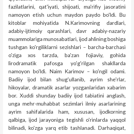
fazilatlarini, qat'iyati, shijoati, ma'rifiy jasoratini
namoyon etish uchun maydon paydo bo'ldi. Bu
kitoblar mohiyatida N.Karimovning dardlari,
adabiy-ijtimoiy qarashlari, davr adabiy-nazariy
muammolariga munosabatlari, ijod ahlining boshiga
tushgan ko'rgiliklarni sezishlari – barcha-barchasi
o'ziga xos tarzda, ba'zan fojiaviy, gohida
lirodramatik pafosga yo'g'rilgan shakllarda
namoyon bo'ldi. Naim Karimov – ko'ngil odami.
Badiiy ijod bilan shug'ullanib, ayrim she'rlar,
hikoyalar, dramatik asarlar yozganlaridan xabarim
bor. Xuddi shunday badiiy ijod tabiatini anglash,
unga mehr-muhabbat sezimlari ilmiy asarlarining
ayrim sahifalarida ham, xususan, ijodkorning
qalbiga, ijod jarayoniga tegishli o'rinlarda yaqqol
bilinadi, ko'zga yarq etib tashlanadi. Darhaqiqat,