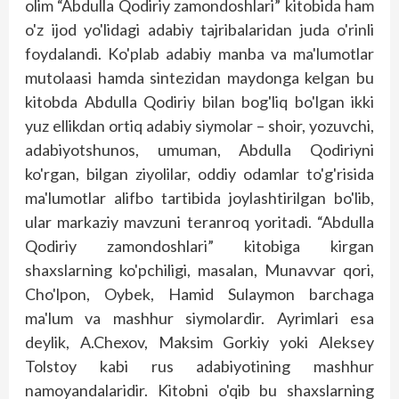
olim “Abdulla Qodiriy zamondoshlari” kitobida ham
o'z ijod yo'lidagi adabiy tajribalaridan juda o'rinli
foydalandi. Ko'plab adabiy manba va ma'lumotlar
mutolaasi hamda sintezidan maydonga kelgan bu
kitobda Abdulla Qodiriy bilan bog'liq bo'lgan ikki
yuz ellikdan ortiq adabiy siymolar – shoir, yozuvchi,
adabiyotshunos, umuman, Abdulla Qodiriyni
ko'rgan, bilgan ziyolilar, oddiy odamlar to'g'risida
ma'lumotlar alifbo tartibida joylashtirilgan bo'lib,
ular markaziy mavzuni teranroq yoritadi. “Abdulla
Qodiriy zamondoshlari” kitobiga kirgan
shaxslarning ko'pchiligi, masalan, Munavvar qori,
Cho'lpon, Oybek, Hamid Sulaymon barchaga
ma'lum va mashhur siymolardir. Ayrimlari esa
deylik, A.Chexov, Maksim Gorkiy yoki Aleksey
Tolstoy kabi rus adabiyotining mashhur
namoyandalaridir. Kitobni o'qib bu shaxslarning