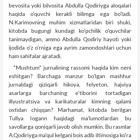
bevosita yoki bilvosita Abdulla Qodiriyga aloqalari
haqida o'quvchi kerakli bilimga ega bo'ladi.
N.Karimovning muhim xizmatlaridan biri shuki,
kitobda bugungi kundagi ko'pchilik o'quvchilar
tanimaydigan, ammo Abdulla Qodiriy hayoti yoki
ijodida o'z o'rniga ega ayrim zamondoshlari uchun
ham sahifalar ajratadi.
“Mushtum” jurnalining rassomi haqida kim neni
eshitgan? Barchaga manzur bo'lgan mashhur
jurnaldagi qiziqarli hikoya, felyeton, hajviya
asarlarga barchaning e'tiborini tortadigan
illyustratsiya va karikaturalar kimning qalami
ostidan chiqqan? Marhamat, kitobda berilgan
Tullya Iogann haqidagi ma'lumotlardan bu
savollarga qoniqarli javob olish mumkin. Bu rasmlar
A.Qodiriyga ma'qul kelgani bois adib iltimosiga ko'ra