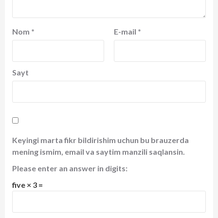
Nom
*
E-mail
*
Sayt
Keyingi marta fikr bildirishim uchun bu brauzerda
mening ismim, email va saytim manzili saqlansin.
Please enter an answer in digits:
five × 3 =