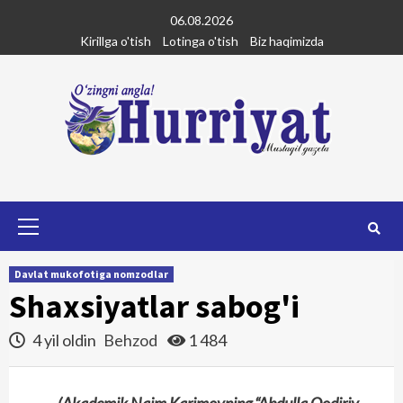
Skip
06.08.2026
to
Kirillga o'tish
Lotinga o'tish
Biz haqimizda
content
Primary
Menu
Davlat mukofotiga nomzodlar
Shaxsiyatlar sabog'i
4 yil oldin
Behzod
1 484