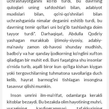
uchrashayotganini ko'rib turdi, bu davrning
quloqlari uning safdoshlari bilan, adabiyot
muxlislari bilan, qo'ni-qo'shnilari bilan
uchrashganida nimalar deganini eshitib turdi, bu
davr­ning temir qo'llari uni bo'g'ib tashlashga doim
tayyor turdi”. Darhaqiqat, Abdulla Qodiriy
yashagan murakkab ijtimoiy-siyo­siy, adabiy-
ma'naviy zamon ob-havosi shunday mudhish,
badbo'y va har qanday ijodkorning ko'nglini xufton
qiladigan bir muhit edi. Buni faqatgina shu insonlar
o'rnida turib, aqalli biror kun qo'liga kishan kiygan
yoki tergovchilarning tuhmatona savollariga duch
kelib, hayrat barmog'ini tishlagan insongina
tasavvur qilishi mumkin.
Inson umrini ilm-ma'rifat, odamlarga kerakli
kitoblar bezaydi. Bu be­zakda olim hayotining muhri,
yuragining kardiogrammasi, tafakkurining