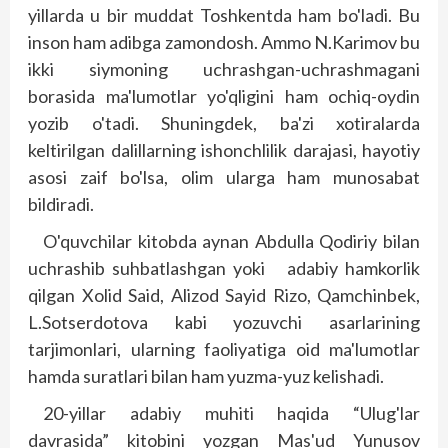
yillarda u bir muddat Toshkentda ham bo'ladi. Bu
inson ham adibga zamondosh. Ammo N.Karimov bu
ikki siymoning uchrashgan-uchrashmagani
borasida ma'lumotlar yo'qligini ham ochiq-oydin
yozib o'tadi. Shuningdek, ba'zi xotiralarda
keltirilgan dalillarning ishonchlilik darajasi, hayotiy
asosi zaif bo'lsa, olim ularga ham munosabat
bildiradi.
O'quvchilar kitobda aynan Abdulla Qodiriy bilan
uchrashib suhbatlashgan yoki adabiy hamkorlik
qilgan Xolid Said, Alizod Sayid Rizo, Qamchinbek,
L.Sotserdotova kabi yozuvchi asarlarining
tarjimonlari, ularning faoliyatiga oid ma'lumotlar
hamda suratlari bilan ham yuzma-yuz kelishadi.
20-yillar adabiy muhiti haqida “Ulug'lar
davrasida” kitobini yozgan Mas'­­ud Yunusov