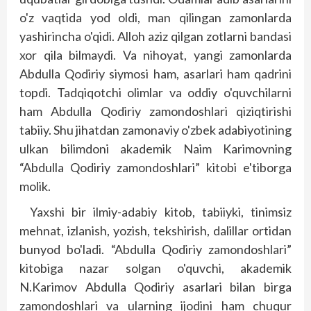
o'z vaqtida yod oldi, man qilingan zamonlarda
yashirincha o'qidi. Alloh aziz qilgan zotlarni bandasi
xor qila bilmaydi. Va nihoyat, yangi zamonlarda
Abdulla Qodiriy siymosi ham, asarlari ham qadrini
topdi. Tadqiqotchi olimlar va oddiy o'quvchilarni
ham Abdulla Qodiriy zamondoshlari qiziqtirishi
tabiiy. Shu jihatdan zamonaviy o'zbek adabiyotining
ulkan bilimdoni akademik Naim Karimovning
“Abdulla Qodiriy zamon­doshlari” kitobi e'tiborga
molik.
Yaxshi bir ilmiy-adabiy kitob, tabiiyki, tinimsiz
mehnat, izlanish, yozish, tekshirish, dalillar ortidan
bunyod bo'ladi. “Abdulla Qodiriy zamondoshlari”
kitobiga nazar solgan o'quvchi, akademik
N.Karimov Abdulla Qodiriy asarlari bilan birga
zamondoshlari va ularning ijodini ham chuqur