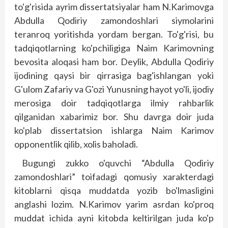
to'g'risida ayrim dissertatsiyalar ham N.Karimovga
Abdulla Qodiriy zamondoshlari siymolarini
teranroq yoritishda yordam bergan. To'g'risi, bu
tadqiqotlarning ko'pchiligiga Naim Karimovning
bevosita aloqasi ham bor. Deylik, Abdulla Qodiriy
ijodining qaysi bir qirrasiga bag'ishlangan yoki
G'ulom Zafariy va G'ozi Yunusning hayot yo'li, ijodiy
merosiga doir tadqiqotlarga ilmiy rahbarlik
qilganidan xabarimiz bor. Shu davrga doir juda
ko'plab dissertatsion ishlarga Naim Karimov
opponentlik qilib, xolis baholadi.
Bugungi zukko o'quvchi “Abdulla Qodiriy
zamondoshlari” toifadagi qomusiy xarakterdagi
kitoblarni qisqa muddatda yozib bo'lmasligini
anglashi lozim. N.Karimov yarim asrdan ko'proq
muddat ichida ayni kitobda keltirilgan juda ko'p