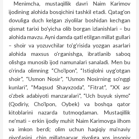
Menimcha, mustaqillik davri Naim Karimov
ijodining alohida bosqichini tashkil etadi. Qatag'on
dovuliga duch kelgan ziyolilar boshidan kechgan
qismat tarixi bo'yicha olib borgan izlanishlari – bu
alohida mavzu. Ayni damda qatl etilgan millat gullari
– shoir va yozuvchilar to'g'risida yozgan asarlari
alohida maxsus o'rganishga, ibratlanib saboq
olishga munosib ijod namunalari sanaladi. Men bu
o'rinda olimning “Cho'lpon”, “Istiqlolni uyg'otgan
shoir”, “Usmon Nosir”, “Usmon Nosirning so'nggi
kunlari”, “Maqsud Shayxzoda”, “Fitrat”, “XX asr
o'zbek adabiyoti manzaralari”, “Uch buyuk siymo”
(Qodiriy, Cho'lpon, Oybek) va boshqa qator
kitoblarini nazarda tutmoqdaman. Mustaqillik
ne'mati – erkin ijodiy muhit Naim Karimovga ilhom
va imkon berdi; olim uchun haqiqiy ma'naviy
qiyofasini, chin millatparvar ziyoliga xos insoniy