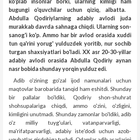
ko'plab insonlar borki, ularning kimligi ham
bugungi o'quvchilar uchun qiziq, albatta.
Abdulla Qodiriylarning adabiy avlodi juda
murakkab davrda sahnaga chiqdi. Ularning son-
sanog'i ko'p. Ammo har bir avlod orasida xuddi
tun qa'rini yorug' yulduzdek yoritib, nur sochib
turgan shaxsiyatlari bo'ladi. XX asr 20-30-yillar
adabiy avlodi orasida Abdulla Qodiriy aynan
nasr bobida shunday yorqin yulduz edi.
Adib o'zining go'zal ijod namunalari uchun
maqtovlar barobarida tanqid ham eshitdi. Shunday
bir pallalar bo'ldiki, Qodiriy shon-shuhrat
shohsupalariga chiqdi, ammo o'zini, o'zligini,
kimligini unutmadi. Shunday zamonlar bo'ldiki, adib
o'z milliy tuyg'ulari, vatanparvarligi,
ma'rifatparvarligi, adabiy iste'dodi uchun azob-
uqubatlar girdobiga tushdi. Odamlar adib asarlarini