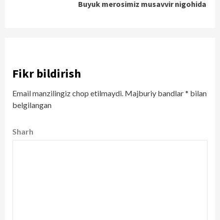
Buyuk merosimiz musavvir nigohida
Reading
Fikr bildirish
Email manzilingiz chop etilmaydi.
Majburiy bandlar
*
bilan
belgilangan
Sharh