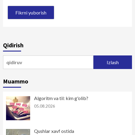
Qidirish
Qidirshish:
Muammo
Algoritm va til: kim g'olib?
05.08.2026
Qushlar xavf ostida