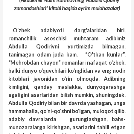
(Akademik Naim Karimovning “Abdulla Qodiriy
zamondoshlari” kitobi haqida ayrim mulohazalar)
O'zbek adabiyoti darg'alaridan biri,
romanchilik asoschisi muhtaram adibimiz
Abdulla Qodiriyni yurtimizda bilmagan,
tanimagan odam juda kam. “O'tkan kunlar”,
“Mehrobdan chayon” romanlari nafaqat o'zbek,
balki dunyo o'quvchilari ko'nglidan va eng nodir
kitoblari javonidan o'rin olmoqda. Adibning
kimligini, qanday maslakka, dunyoqarashga
egaligini asarlaridan bilish mumkin, shuningdek,
Abdulla Qodiriy bilan bir davrda yashagan, unga
hammahalla, qo'ni-qo'shni bo'lgan, muloqot qilib,
adabiy davralarda gurunglashgan, bahs-
munozaralarga kirishgan, asarlarini tahlil etgan