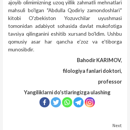
ajoyib olimimizning uzoq yillik zahmatli mehnatlari
mahsuli bo'lgan “Abdulla Qodiriy zamondoshlari”
kitobi O'zbekiston Yozuvchilar uyushmasi
tomonidan adabiyot sohasida davlat mukofotiga
tavsiya qilinganini eshitib xursand bo'ldim. Ushbu
qomusiy asar har qancha e'zoz va e'tiborga
munosibdir.
Bahodir KARIMOV,
filologiya fanlari doktori,
professor
Yangiliklarni do'stlaringizga ulashing
Continue
Next