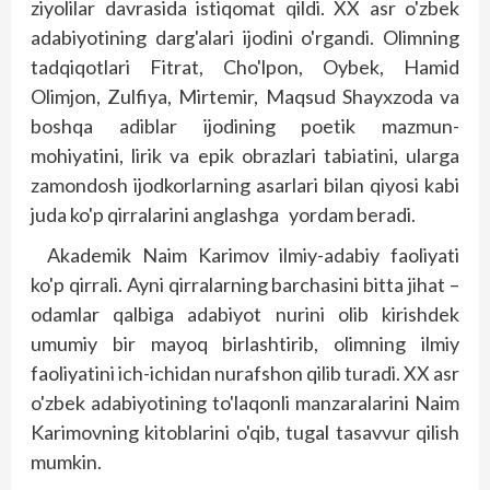
ziyolilar davrasida istiqomat qildi. XX asr o'zbek
adabiyotining darg'alari ijodini o'rgandi. Olimning
tadqiqotlari Fitrat, Cho'lpon, Oybek, Hamid
Olimjon, Zulfiya, Mirtemir, Maqsud Shayxzoda va
boshqa adiblar ijodining poetik mazmun-
mohiyatini, lirik va epik obrazlari tabiatini, ularga
zamondosh ijodkorlarning asarlari bilan qiyosi kabi
juda ko'p qirralarini ang­lashga yordam beradi.
Akademik Naim Karimov ilmiy-adabiy faoliyati
ko'p qirrali. Ayni qirralarning barchasini bitta jihat –
odamlar qalbiga adabiyot nurini olib kirishdek
umumiy bir mayoq birlashtirib, olimning ilmiy
faoliyatini ich-ichidan nurafshon qilib turadi. XX asr
o'zbek adabiyotining to'laqonli manzaralarini Naim
Karimovning kitoblarini o'qib, tugal tasavvur qilish
mumkin.