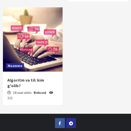
Muammo
Algoritm va til: kim
g'olib?
18 soat oldin
Behzod
112
Facebook
Telegram