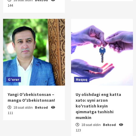
144
G'urur
Huquq
Yangi O'zbekistonsan –
Uy olishdagi eng katta
mangu O'zbekistonsan!
xato: uyni arzon
ko'rsatish keyin
18 soat oldin
Behzod
qimmatga tushishi
111
mumkin
18 soat oldin
Behzod
123