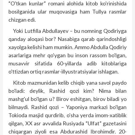
“O'tkan kunlar” romani alohida kitob ko'rinishida
bosilganida ular muqovasiga ham Tullya rasmlar
chizgan edi.
Yoki Lutfilla Abdullayev – bu nomning Qodiriyga
qanday aloqasi bor? Nasabiga qarab qarindoshligi
xayolga kelishi ham mumkin. Ammo Abdulla Qodiriy
asarlariga mehr qo'ygan bu inson rassom bo'lgan,
musavvir sifatida 60-yillarda adib kitoblariga
o'ttizdan ortiq rasmlar-illyus­tratsiyalar ishlagan.
Kitob mazmunidan kelib chiqib yana savol paydo
bo'ladi: deylik, Rashid qozi kim? Nima bilan
mashg'ul bo'lgan u? Birov eshitgan, birov biladi yo
bilmaydi. Rashid qozi – Yaponiya markazi bo'lgan
Tokio­­da masjid qurdirib, o'sha yerda imom-xatiblik
qilgan, XX asr avvalida Rusiyada “Ulfat” gazetasini
chiqargan ziyoli esa Abdurashid Ibrohimdir. 20-