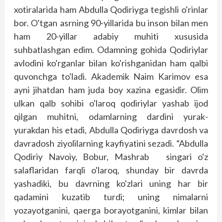
xotiralarida ham Abdulla Qodiriyga tegishli o'rinlar
bor. O'tgan asrning 90-yillarida bu inson bilan men
ham 20-yillar adabiy muhiti xususida
suhbatlashgan edim. Odamning gohida Qodiriylar
avlodini ko'rganlar bilan ko'rishganidan ham qalbi
quvonchga to'ladi. Akademik Naim Karimov esa
ayni jihatdan ham juda boy xazina egasidir. Olim
ulkan qalb sohibi o'laroq qodiriylar yashab ijod
qilgan muhitni, odamlarning dardini yurak-
yurakdan his etadi, Abdulla Qodiriyga davrdosh va
davradosh ziyolilarning kayfiyatini sezadi. “Abdulla
Qodiriy Navoiy, Bobur, Mashrab singari o'z
salaflaridan farqli o'laroq, shunday bir davr­­da
yashadiki, bu davrning ko'zlari uning har bir
qadamini kuzatib turdi; uning nimalarni
yozayotganini, qaerga borayotganini, kimlar bilan