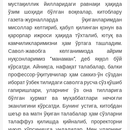
мустақиллик йилларидаги равнақи ҳақида
ўзим шоҳиди бўлган воқеалар, китоблару
газета-журналларда ўқиганларимдан
мисоллар келтириб, қабул қилинган қонун ва
қарорлар ижроси ҳақида тўхталиб, ютуқ ва
камчиликларимизни ҳам ўртага ташладим.
Савол-жавобга келганимизда айрим
нуқсонларимиз “манаман”, деб яққол бўй
кўрсатди. Айниқса, нафақат талабалар, балки
профессор-ўқитувчилар ҳам саккиз-ўн сўздан
иборат ўзбек тилидаги саволга русча сўз қўшиб
гапиришлари, уларнинг ўз она тилларига
бўлган ҳурмат ва муҳаббатлари нечоғли
эканлигини кўрсатди. Бунинг устига, китобдан
шеър ва матн ўқиган талабалар ҳам сўзларни
талаффуз қилишда қийналиб, проректорни
чуқур хўрсинишга ундадилар. Мен уларнинг