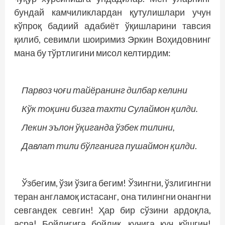
бундай камчиликлардан қутулишлари учун
кўпроқ бадиий адабиёт ўқишларини тавсия
қилиб, севимли шоиримиз Эркин Воҳидовнинг
мана бу тўртлигини мисол келтирдим:
Парвоз чоғи тайёранинг дилбар келини
Кўк тоқини бизга тахти Сулаймон қилди.
Лекин эълон ўқиганда ўзбек тилини,
Давлат тили бўлганига пушаймон қилди
.
Ўзбегим, ўзи ўзига бегим! Ўзингни, ўзлигингни
теран англамоқ истасанг, она тилингни онангни
севгандек севгин! Ҳар бир сўзини ардоқла,
асра! Бойлигига бойлик, кучига куч қўшгин!