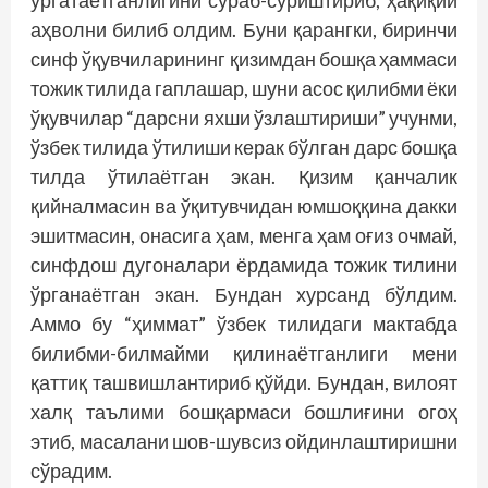
ўргатаётганлигини сўраб-суриштириб, ҳақиқий
аҳволни билиб олдим. Буни қарангки, биринчи
синф ўқувчиларининг қизимдан бош­­қа ҳаммаси
тожик тилида гаплашар, шуни асос қилибми ёки
ўқувчилар “дарсни яхши ўзлаштириши” учунми,
ўзбек тилида ўтилиши керак бўлган дарс бошқа
тилда ўтилаётган экан. Қизим қанчалик
қийналмасин ва ўқитувчидан юмшоққина дакки
эшитмасин, онасига ҳам, менга ҳам оғиз очмай,
синфдош дугоналари ёрдамида тожик тилини
ўрганаётган экан. Бундан хурсанд бўлдим.
Аммо бу “ҳиммат” ўзбек тилидаги мактабда
билибми-билмайми қилинаётганлиги мени
қаттиқ ташвишлантириб қўйди. Бундан, вилоят
халқ таълими бошқармаси бош­лиғини огоҳ
этиб, масалани шов-шувсиз ойдинлаштиришни
сўрадим.