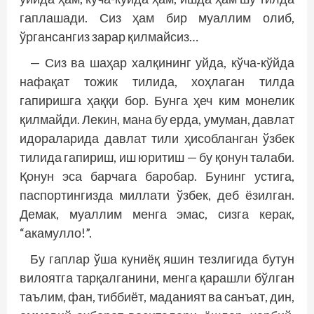
гаплашади. Сиз ҳам бир муаллим олиб,
ўргансангиз зарар қилмайсиз…
— Сиз ва шаҳар халқининг уйда, кўча-кўйда
нафақат тожик тилида, хоҳлаган тилда
гапиришга ҳаққи бор. Бунга ҳеч ким монелик
қилмайди. Лекин, мана бу ерда, умуман, давлат
идораларида давлат тили ҳисобланган ўзбек
тилида гапириш, иш юритиш — бу қонун талаби.
Қонун эса барчага баробар. Бунинг устига,
паспортингизда миллати ўзбек, деб ёзилган.
Демак, муаллим менга эмас, сизга керак,
“акамулло!”.
Бу гаплар ўша куниёқ яшин тезлигида бутун
вилоятга тарқалганини, менга қарашли бўлган
таълим, фан, тиббиёт, маданият ва санъат, дин,