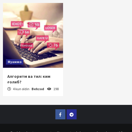
Муаммо
Алгоритм ва тил: ким
ғолиб?
4 kun oldin
Behzod
198
Facebook
Telegram