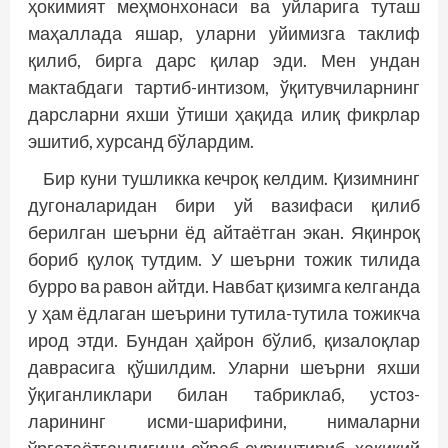
ҳокимият меҳмонхонаси ва уйларига туташ
маҳаллада яшар, уларни уйимизга таклиф
қилиб, бирга дарс қилар эди. Мен ундан
мактабдаги тартиб-интизом, ўқитувчиларнинг
дарсларни яхши ўтиши ҳақида илиқ фикрлар
эшитиб, хурсанд бўлардим.
Бир куни тушликка кечроқ келдим. Қизимнинг
дугоналаридан бири уй вазифаси қилиб
берилган шеърни ёд айтаётган экан. Яқинроқ
бориб қулоқ тутдим. У шеърни тожик тилида
бурро ва равон айтди. Навбат қизимга келганда
у ҳам ёдлаган шеърини тутила-тутила тожикча
ирод этди. Бундан ҳайрон бўлиб, қизалоқлар
даврасига қўшилдим. Уларни шеър­­ни яхши
ўқиганликлари билан табрик­лаб, устоз­
ларининг исми-шарифини, нималарни