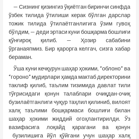
— Сизнинг қизингиз ўқиётган биринчи синф­­да
ўзбек тилида ўтилиши керак бўлган дарслар
тожик тилида ўтилаётганлигига ўзим гувоҳ
бўлдим, — деди эртаси куни бошқарма бошлиғи
қўнғироқ қилиб. — Ҳозир сабабини
ўрганаяпмиз. Бир қарорга келгач, сизга хабар
бераман.
Ўша куни кечқурун шаҳар ҳокими, “облоно” ва
“гороно” мудирлари ҳамда мактаб директорини
таклиф қилиб, таълим тизимида давлат тили
тўғрисидаги қонун талаблари очиқдан-­очиқ
бузилаётганлиги чуқур таҳлил қилиниб, вилоят
халқ таълими бошқармаси бошлиғи билан
шаҳар ҳокими жиддий огоҳлантирилди. Ўз
вазифасига лоқайд қарагани ва қонун
бузилишига йўл қўйгани учун шаҳар халқ