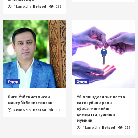
4 kun oldin
Behzod
278
Ғурур
Ҳуқуқ
Янги Ўзбекистонсан –
Уй олишдаги энг катта
мангу Ўзбекистонсан!
хато: уйни арзон
кўрсатиш кейин
4 kun oldin
Behzod
185
қимматга тушиши
мумкин
4 kun oldin
Behzod
216