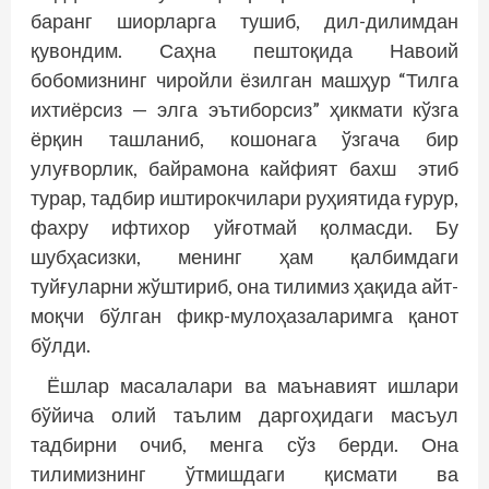
баранг шиорларга тушиб, дил-дилимдан
қувондим. Саҳна пештоқида Навоий
бобомизнинг чиройли ёзилган машҳур “Тилга
ихтиёрсиз — элга эътиборсиз” ҳикмати кўзга
ёрқин ташланиб, кошонага ўзгача бир
улуғворлик, байрамона кайфият бахш этиб
турар, тадбир иштирокчилари руҳиятида ғурур,
фахру ифтихор уйғотмай қолмасди. Бу
шубҳасизки, менинг ҳам қалбимдаги
туйғуларни жўштириб, она тилимиз ҳақида айт­
моқчи бўлган фикр-мулоҳазаларимга қанот
бўлди.
Ёшлар масалалари ва маънавият ишлари
бўйича олий таълим даргоҳидаги масъул
тадбирни очиб, менга сўз берди. Она
тилимизнинг ўтмишдаги қисмати ва