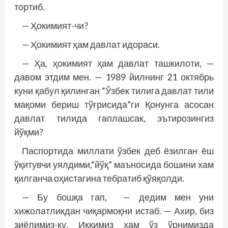
тортиб.
— Ҳокимият-чи?
— Ҳокимият ҳам давлат идораси.
— Ҳа, ҳокимият ҳам давлат ташкилоти, —
давом этдим мен. — 1989 йилнинг 21 октябрь
куни қабул қилинган “Ўзбек тилига давлат тили
мақоми бериш тўғрисида”ги Қонунга асосан
давлат тилида гаплашсак, эътирозингиз
йўқми?
Паспортида миллати ўзбек деб ёзилган ёш
ўқитувчи уялдими,“йўқ” маъносида бошини хам
қилганча оҳистагина тебратиб қўяқолди.
— Бу бошқа гап, — дедим мен уни
хижолатликдан чиқармоқни истаб. — Ахир, биз
зиё­лимиз-ку. Иккимиз ҳам ўз ўрнимизда