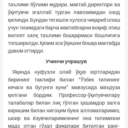
таълими бўлими мудири, мактаб директори ва
ўқитувчи эгаллаб турган лавозимидан озод
қилинди. Бундан тегишли хулоса чиқариб олиш
учун тизимдаги барча мактабларни воқиф этиш
вилоят халқ таълими бошқармаси бошлиғига
топширилди. Қизим эса ўқишни бошқа мактабда
давом эттирди.
Учинчи учрашув
Яқинда нуфузли олий ўқув юртларидан
бирининг таклифи билан “Ўзбек тилининг
кечаги ва бугунги куни” мавзусида маъруза
қилгани бордим. Профессор-ўқитувчилару
талабалар билан лиқ тўлган ҳашамдор залга
киришим билан нигоҳим буюк алломаларимиз,
шоир ва ёзувчиларимизнинг она тилимизни
мадҳ этган гўзал фикрлари битилган ранг-