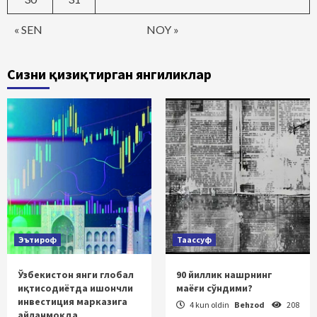
« SEN
NOY »
Сизни қизиқтирган янгиликлар
Эътироф
Таассуф
Ўзбекистон янги глобал
90 йиллик нашрнинг
иқтисодиётда ишончли
маёғи сўндими?
инвестиция марказига
4 kun oldin
Behzod
208
айланмоқда