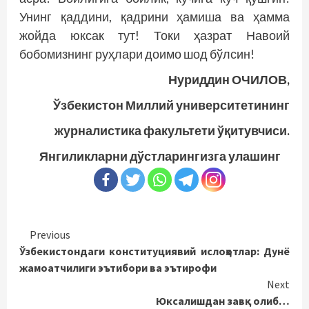
Унинг қаддини, қадрини ҳамиша ва ҳамма
жойда юксак тут! Токи ҳазрат Навоий
бобомизнинг руҳлари доимо шод бўлсин!
Нуриддин ОЧИЛОВ,
Ўзбекистон Миллий университетининг
журналистика факультети ўқитувчиси.
Янгиликларни дўстларингизга улашинг
Continue
Previous
Ўзбекистондаги конституциявий ислоҳотлар: Дунё
Reading
жамоатчилиги эътибори ва эътирофи
Next
Юксалишдан завқ олиб…