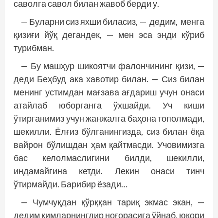
саволга савол билан жавоб берди у.
— Буларни сиз яхши биласиз, — дедим, менга
қизиғи йўқ дегандек, — мен эса энди кўриб
турибман.
— Бу машҳур шикоятчи фалончининг қизи, —
деди Беҳбуд ака хавотир билан. — Сиз билан
менинг устимдан мағзава ағдариш учун онаси
атайлаб юборганга ўхшайди. Уч киши
ўтирганимиз учун жанжалга баҳона тополмади,
шекилли. Ёлғиз бўлганингизда, сиз билан ёқа
вайрон бўлишдан ҳам қайтмасди. Учовимизга
бас келолмаслигини билди, шекилли,
индамайгина кетди. Лекин онаси тинч
ўтирмайди. Барибир ёзади…
— Чумчуқдан қўрққан тариқ экмас экан, —
дедим кимларнингдир ноғорасига ўйнаб, юқори