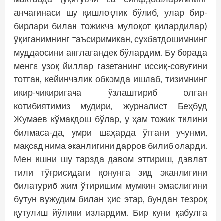
анчагинаси шу қишлоқлик бўлиб, улар бир-
бирлари билан тожикча мулоқот қилардилар)
ўқиганимнинг таъсиримикан, суҳбатдошимнинг
муддаосини англагандек бўлардим. Бу борада
менга узоқ йиллар газетанинг иссиқ-совуғини
тотган, кейинчалик обкомда ишлаб, тизимнинг
икир-чикиригача ўзлаштириб олган
котибиятимиз мудири, журналист Беҳбуд
Жумаев кўмакдош бўлар, у ҳам тожик тилини
билмаса-да, умри шаҳарда ўтгани учунми,
мақсад нима эканлигини дарров билиб оларди.
Мен ишни шу тарзда давом эттириш, давлат
тили тўғрисидаги қонунга зид эканлигини
билатуриб жим ўтиришим мумкин эмаслигини
бутун вужудим билан ҳис этар, бундан тезроқ
қутулиш йўлини излардим. Бир куни қабулга