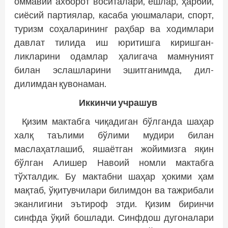
оммавий ахборот воситалари, ёшлар, ҳарбий,
сиёсий партиялар, касаба уюшмалари, спорт,
туризм соҳаларининг раҳбар ва ходимлари
давлат тилида иш юритишга киришган­
ликларини одамлар ҳалигача мамнуният
билан эслашларини эшитганимда, дил-
дилимдан қувонаман.
Иккинчи учрашув
Қизим мактабга чиқадиган бўлганда шаҳар
халқ таълими бўлими мудири билан
маслаҳатлашиб, яшаётган жойимизга яқин
бўлган Алишер Навоий номли мактабга
тўхталдик. Бу мактабни шаҳар ҳокими ҳам
мақтаб, ўқитувчилари билимдон ва тажрибали
эканлигини эътироф этди. Қизим биринчи
синфда ўқий бошлади. Синфдош дугоналари