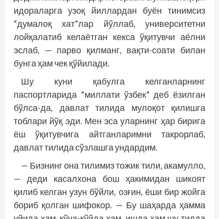
идораларга узоқ йиллардан буён тинимсиз
“думалоқ хат”лар йўллаб, университетни
лойқалатиб келаётган кекса ўқитувчи аёлни
эслаб, — парво қилманг, вақти-соати билан
бунга ҳам чек қўйилади.
Шу куни қабулга келганларнинг
паспортларида “миллати ўзбек” деб ёзилган
бўлса-да, давлат тилида мулоқот қилишга
тоблари йўқ эди. Мен эса уларнинг ҳар бирига
ёш ўқитувчига айтганларимни такрорлаб,
давлат тилида сўзлашга ундардим.
— Бизнинг она тилимиз тожик тили, акамулло,
— деди касалхона бош ҳакимидан шикоят
қилиб келган узун бўйли, озғин, ёши бир жойга
бориб қолган шифокор. — Бу шаҳарда ҳамма
уйида ҳам, кўча-кўйда ҳам, ишда ҳам шу тилда