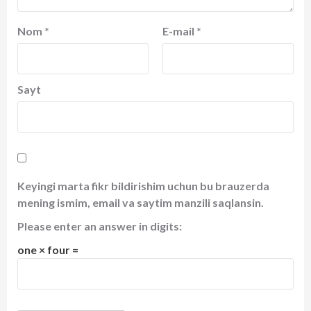
Nom
*
E-mail
*
Sayt
Keyingi marta fikr bildirishim uchun bu brauzerda
mening ismim, email va saytim manzili saqlansin.
Please enter an answer in digits:
one × four =