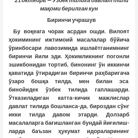
21 октябрь — Ўзбек тилига давлат тили
мақоми берилган кун
Биринчи учрашув
Бу воқеага чорак асрдан ошди. Вилоят
ҳокимининг ижтимоий масалалар бўйича
ўринбосари лавозимида ишлаётганимнинг
биринчи йили эди. Ҳокимликнинг погонли
эшикбонидан тортиб, бинонинг ўн иккинчи
қаватида ўтирадиган биринчи раҳбаригача
ўзаро бошқа тилда, мен билан эса
бинойидек ўзбек тилида гаплашарди.
Ўтказиладиган катта-кичик мажлислар
давлат тилида бошланса-да, бироздан сўнг
икки тилда давом этарди. Долзарб
масалаларга бағишланган бундай йиғилиш­
ларда баъзан ҳукумат идораларининг