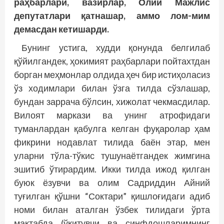
раҳбарлари, вазирлар, Олий Мажлис
депутатлари қатнашар, аммо лом-мим
демасдан кетишарди.
Бунинг устига, худди қонунда белгилаб
қўйилгандек, ҳокимият раҳбарлари пойтахтдан
борган меҳмонлар олдида ҳеч бир истиҳоласиз
ўз ходимлари билан ўзга тилда сўзлашар,
бундан заррача бўлсин, хижолат чекмасдилар.
Вилоят маркази ва унинг атрофидаги
туманлардан қабулга келган фуқаролар ҳам
фикрини нодавлат тилида баён этар, мен
уларни тўла-тўкис тушунаётгандек жимгина
эшитиб ўтирардим. Икки тилда ижод қилган
буюк ёзувчи ва олим Сад­риддин Айний
туғилган қўшни “Соктари” қишлоғидаги адиб
номи билан аталган ўзбек тилидаги ўрта
мактабда (ўқитувчи ва синфдош­ларимнинг