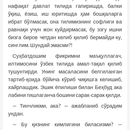
нафақат давлат тилида гапиришда, балки
ўқиш, ёзиш, иш юритишда ҳам бошқаларга
ибрат бўлмасак, она тилимизнинг софлиги ва
равнақи учун жон куйдирмасак, бу эзгу ишни
бизга биров четдан келиб қилиб бермайди-ку,
синглим. Шундай эмасми?!
Суҳбатдошим фикримни маъқуллагач,
илтимосини ўзбек тилида амал-тақал қилиб
тушунтирди. Унинг масаласини белгиланган
тартиб-қоида бўйича кўриб чиқишга келишиб,
хайрлашдик. Эшик ёпилиши билан Беҳбуд ака
лабини тишлаганча бошини сарак-сарак қилди.
— Тинчликми, ака? — ажабланиб сўрадим
ундан.
— Бу қизнинг кимлигини биласизми? —