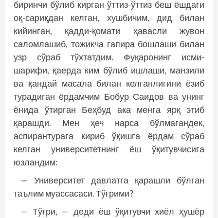
биринчи бўлиб кирган ўттиз-ўттиз беш ёшдаги
оқ-сариқдан келган, хушбичим, дид билан
кийинган, қадди-қомати ҳавасли жувон
саломлашиб, тожикча гапира бош­лаши билан
узр сўраб тўхтатдим. Фуқаронинг исми-
шарифи, қаерда ким бўлиб ишлаши, манзили
ва қандай масала билан келганлигини ёзиб
турадиган ёрдамчим Бобур Саидов ва унинг
ёнида ўтирган Беҳбуд ака менга ярқ этиб
қарашди. Мен ҳеч нарса бўлмагандек,
аспирантурага кириб ўқишга ёрдам сўраб
келган университетнинг ёш ўқитувчисига
юзландим:
— Университет давлатга қарашли бўлган
таълим муассасаси. Тўғрими?
— Тўғри, — деди ёш ўқитувчи хиёл ҳушёр