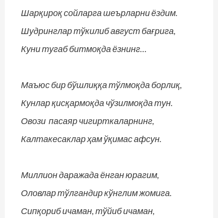
Шарқироқ сойларга шеърларни ёздим.
Шудринглар тўкилиб август бағрига,
Куни тугаб битмоқда ёзнинг…
Маъюс бир бўшлиққа тўлмоқда борлиқ,
Кунлар қисқармоқда чўзилмоқда тун.
Овози пасаяр чигирткаларнинг,
Калтакесаклар ҳам ўқимас афсун.
Миллион даражада ёнган юрагим,
Оловлар тўлгандир кўнглим жомига.
Сипқориб ичаман, тўйиб ичаман,