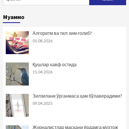
Муаммо
Алгоритм ва тил: ким ғолиб?
05.08.2026
Қушлар хавф остида
15.04.2026
Зилзилани ўрганмаса ҳам бўлаверадими?
09.04.2025
Журналистлар маскани ёрдамга муҳтож