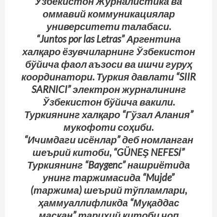
Ўзбекистон Журналистика ва
оммавий коммуникациялар
университети талабаси.
“Juntos por las Letras” Аргентина
халқаро ёзувчиларнинг Ўзбекистон
бўйича фаол аъзоси ва ишчи гуруҳ
координатори. Туркия давлати “SIIR
SARNICI” электрон журналининг
Ўзбекистон бўйича вакили.
Туркиянинг халқаро “Гўзал Алания”
мукофоти соҳиби.
“Ичимдаги исёнлар” деб номланган
шеърий китоби, “GÜNEŞ NEFESİ”
Туркиянинг “Baygenc” нашриётида
унинг таржимасида “Mujde”
(таржима) шеърий тўпламлари,
ҳаммуаллифликда “Муқаддас
маскан” тарихий китоби чоп