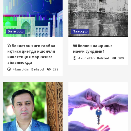
Эътироф
Таассуф
Ўзбекистон янги глобал
90 йиллик нашрнинг
иқтисодиётда ишончли
маёғи сўндими?
инвестиция марказига
4 kun oldin
Behzod
209
айланмоқда
4 kun oldin
Behzod
279