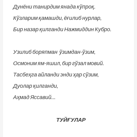
Дунёни танирдим янада кўпроқ.
Кўзларим қамашди, ёғилиб нурлар,
Бир назар қилганди Нажмиддин Кубро.
Узилиб боряпман ўзимдан-ўзим,
Осмоним ям-яшил, бир гўзал мовий.
Тасбеҳга айланди энди ҳар сўзим,
Дуолар қилганди,
Аҳмад Яссавий…
ТУЙҒУЛАР