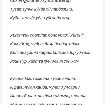
Сокин қўшиғини куйлади ёмғир.
Тугатгунча кўкда ой пардозини,
Қуёш ҳам уйқудан уйғонди оғир…
Уйғотгич соатлар бонг урар: “Уйғон!”
Ким уйғоқ, мудроқда қайсидир одам.
Билсанг ўзинг қафас, билсангдир ўй-ғам,
Ўзинг ур, ҳаётга қўшилгин сен ҳам…
Кўзингдаги ғамнинг кўзини ёшла,
Юрагингдан ҳайда, мунгли унларни.
Ишонч билан шаҳдам қадамлар ташла,
Мўъжизага тўлдир ҳар бир кунларни…