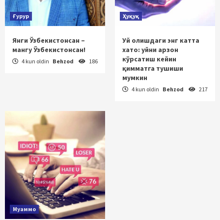
Ғурур
Ҳуқуқ
Янги Ўзбекистонсан –
Уй олишдаги энг катта
мангу Ўзбекистонсан!
хато: уйни арзон
кўрсатиш кейин
4 kun oldin
Behzod
186
қимматга тушиши
мумкин
4 kun oldin
Behzod
217
Муаммо