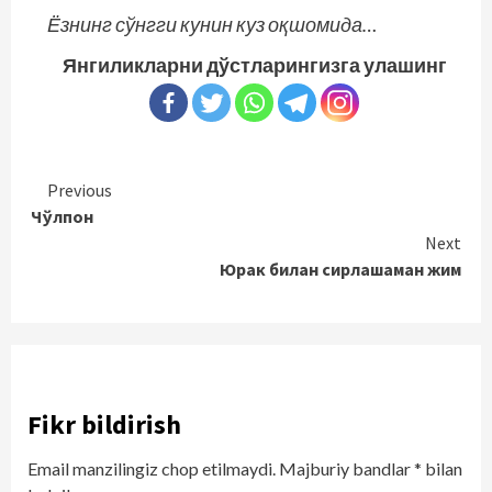
Ёзнинг сўнгги кунин куз оқшомида…
Янгиликларни дўстларингизга улашинг
Continue
Previous
Чўлпон
Reading
Next
Юрак билан сирлашаман жим
Fikr bildirish
Email manzilingiz chop etilmaydi.
Majburiy bandlar
*
bilan