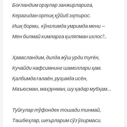
Боғландим орзулар занжирларига,
Керагидан ортиқ қўйиб эҳтирос.
Ишқ борми, кўнглимда умримда мени —
Мен билмай кимларга қиляпман ихлос?..
Ҳавасландим, дилда жўш урди туғён,
Кучайди нафсимнинг шамоллари ҳам.
Қалбимда ғалаён, руҳимда исён,
Маъюсман, маҳзунман, шу қадар мубҳам…
Туйғулар тўфондек тошади тинмай,
Ташбеҳлар, шеърларим сўз ўгирмаси.