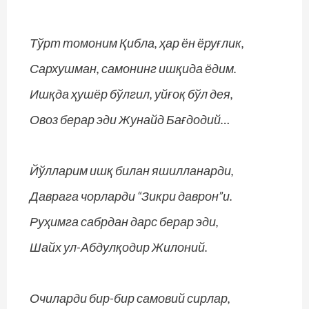
Тўрт томоним Қибла, ҳар ён ёруғлик,
Сархушман, самонинг ишқида ёдим.
Ишқда ҳушёр бўлгил, уйғоқ бўл дея,
Овоз берар эди Жунайд Бағдодий…
Йўлларим ишқ билан яшилланарди,
Даврага чорларди “Зикри даврон”и.
Руҳимга сабрдан дарс берар эди,
Шайх ул-Абдулқодир Жилоний.
Очиларди бир-бир самовий сирлар,