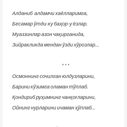
Алданиб алдамчи хаёлларимга,
Бесамар ўтди-ку баҳор-у ёзлар.
Муаззинлар азон чақирганида,
Зийракликда мендан ўзди хўрозлар…
* * *
Осмоннинг сочилган юлдузларини,
Барини кўзимга оламан тўплаб.
Қондириб руҳимнинг чанқоғларини,
Ойнинг нурларини ичаман ҳўплаб…