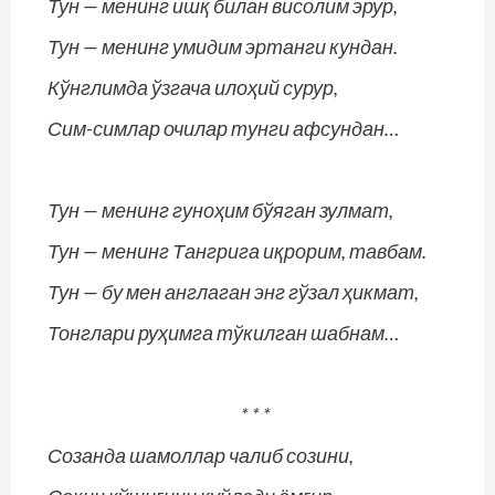
Тун — менинг ишқ билан висолим эрур,
Тун — менинг умидим эртанги кундан.
Кўнглимда ўзгача илоҳий сурур,
Сим-симлар очилар тунги афсундан…
Тун — менинг гуноҳим бўяган зулмат,
Тун — менинг Тангрига иқрорим, тавбам.
Тун — бу мен англаган энг гўзал ҳикмат,
Тонглари руҳимга тўкилган шабнам…
* * *
Созанда шамоллар чалиб созини,