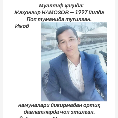
Муаллиф ҳақида:
Жаҳонгир НАМОЗОВ — 1997 йилда
Поп туманида туғилган.
Ижод
намуналари йигирмадан ортиқ
давлатларда чоп этилган.