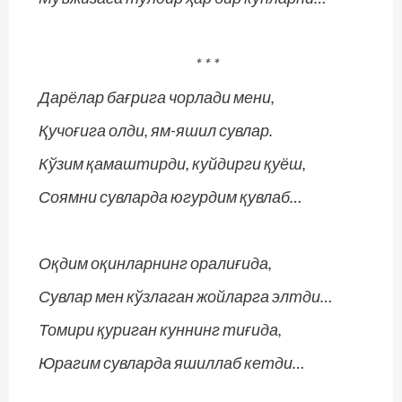
* * *
Дарёлар бағрига чорлади мени,
Қучоғига олди, ям-яшил сувлар.
Кўзим қамаштирди, куйдирги қуёш,
Соямни сувларда югурдим қувлаб…
Оқдим оқинларнинг оралиғида,
Сувлар мен кўзлаган жойларга элтди…
Томири қуриган куннинг тиғида,
Юрагим сувларда яшиллаб кетди…