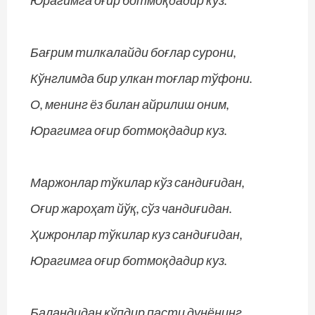
Юрагимга оғир ботмоқдадир куз.
Бағрим тилкалайди боғлар сурони,
Кўнглимда бир улкан тоғлар тўфони.
О, менинг ёз билан айрилиш оним,
Юрагимга оғир ботмоқдадир куз.
Маржонлар тўкилар кўз сандиғидан,
Оғир жароҳат йўқ, сўз чандиғидан.
Ҳижронлар тўкилар куз сандиғидан,
Юрагимга оғир ботмоқдадир куз.
Баландидан кўпдир пасти дунёнинг,