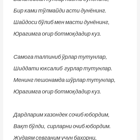
Бир ками тўлмайди асти дунёнинг.
Шайдоси бўлиб мен масти дунёнинг,
Юрагимга оғир ботмоқдадир куз.
Самога талпиниб ўрлар тутунлар,
Шиддати юксалиб гурлар тутунлар.
Менинг пешонамда шўрлар тутунлар,
Юрагимга оғир ботмоқдадир куз.
Дардларим хазондек сочиб юбордим,
Вақт бўлди, сирларни очиб юбордим.
Жудаям севганим учун баҳорни,