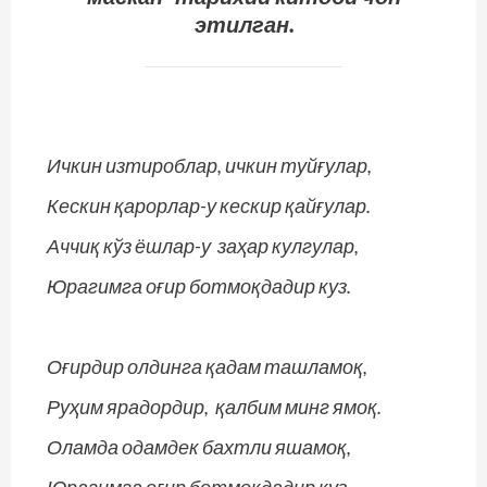
этилган.
Ичкин изтироблар, ичкин туйғулар,
Кескин қарорлар-у кескир қайғулар.
Аччиқ кўз ёшлар-у заҳар кулгулар,
Юрагимга оғир ботмоқдадир куз.
Оғирдир олдинга қадам ташламоқ,
Руҳим ярадордир, қалбим минг ямоқ.
Оламда одамдек бахтли яшамоқ,