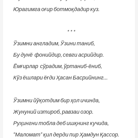
Юрагимга оғир ботмоқдадир куз.
* * *
Ўзимни англадим, Ўзини таниб,
Бу дунё фонийдир, севги асрийдир.
Ёмғирлар сўрадим, ўртаниб-ёниб,
Кўз ёшлари ёғди Ҳасан Басрийнинг…
Ўзимни йўқотдим бир ҳол ичинда,
Жунуний изтироб, равзаи озор.
Руҳингни тобла деб ишқнинг кучида,
“Маломат” қил дерди пир Ҳамдун Қассор.