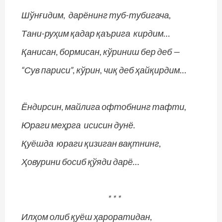
Шўнғидим, дарёнинг туб-тубигача,
Тани-руҳим қадар қаърига кирдим…
Қанисан, бормисан, кўриниш бер деб —
“Сув париси”, кўрин, чиқ деб ҳайқирдим…
Ёндирсин, майлига офтобнинг тафти,
Юраги меҳрга исисин дунё.
Қуёшда юраги қизиган вақтнинг,
Ҳовурини босиб қўяди дарё…
* * *
Илҳом олиб қуёш ҳароратидан,