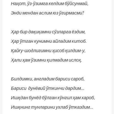
Наҳот, ўз-ўзимга келдим бўйсунмай,
Энди мендан аслим юз ўгирмасми?
Ҳар бир дақиқамни сўзларга ёздим,
Ҳар ўтган кунимни айладим китоб.
Қайғу-шодлигимни ҳисоб қилдим-у,
Ҳали ҳам ўзимни қилмадим ислоҳ.
Билдимки, англадим бариси сароб,
Бариси дунёвий ўткинчи дардим…
Ишқдан бунёд бўлган кўнгил ҳам хароб,
Ишқнинг тунларини ухлаб ўтказдим…