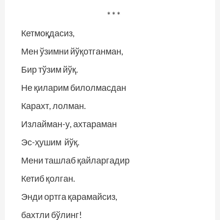
* * *
Кетмоқдасиз,
Мен ўзимни йўқотганман,
Бир тўзим йўқ.
Не қиларим билолмасдан
Карахт, лолман.
Излайман-у, ахтараман
Эс-ҳушим йўқ.
Мени ташлаб қайларгадир
Кетиб қолган.
Энди ортга қарамайсиз,
бахтли бўлинг!