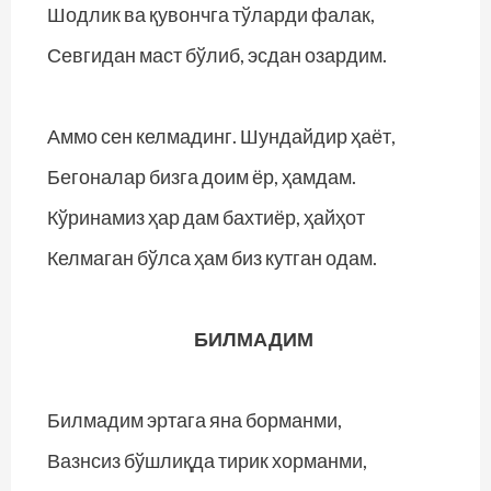
Шодлик ва қувончга тўларди фалак,
Севгидан маст бўлиб, эсдан озардим.
Аммо сен келмадинг. Шундайдир ҳаёт,
Бегоналар бизга доим ёр, ҳамдам.
Кўринамиз ҳар дам бахтиёр, ҳайҳот
Келмаган бўлса ҳам биз кутган одам.
БИЛМАДИМ
Билмадим эртага яна борманми,
Вазнсиз бўшлиқда тирик хорманми,