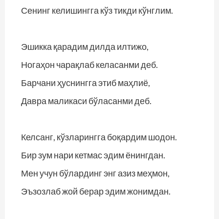
Сенинг келишингга кўз тикди кўнглим.
Эшикка қарадим дилда илтижо,
Ногаҳон чарақлаб келасанми деб.
Барчани ҳуснингга этиб маҳлиё,
Давра маликаси бўласанми деб.
Келсанг, кўзларингга боқардим шодон.
Бир зум нари кетмас эдим ёнингдан.
Мен учун бўлардинг энг азиз меҳмон,
Эъзозлаб жой берар эдим жонимдан.