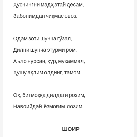
Ҳуснингни мадҳ этай десам,
Забонимдан чиқмас овоз.
Одам зоти шунча гўзал,
Дилни шунча этурми ром.
Аъло нурсан, ҳур, мукаммал,
Ҳушу ақлим олдинг, тамом.
Оҳ, битмоққа дилдаги розим,
Навоийдай ёзмоғим лозим.
ШОИР