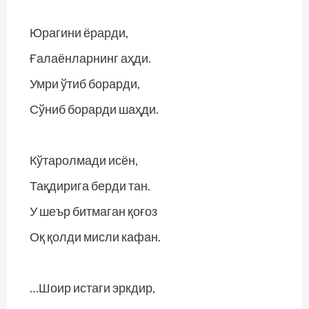
Юрагини ёрарди,
Ғалаёнларнинг аҳди.
Умри ўтиб борарди,
Сўниб борарди шаҳди.
Кўтаролмади исён,
Тақдирига берди тан.
У шеър битмаган қоғоз
Оқ қолди мисли кафан.
…Шоир истаги эркдир,