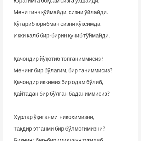
Юрагимга боқсам сизга ўхшайди,
Мени тинч қўймайди, сизни ўйлайди.
Кўтариб юрибман сизни кўксимда,
Икки қалб бир-бирин қучиб тўймайди.
Қачондир йўқотиб топганиммисиз?
Менинг бир бўлагим, бир таниммисиз?
Қачондир иккимиз бир одам бўлиб,
Қайтадан бир бўлган баданиммисиз?
Ҳурлар ўқиганми никоҳимизни,
Тақдир этганми бир бўлмоғимизни?
Бизнинг бир-биримиз учун туғилиб,