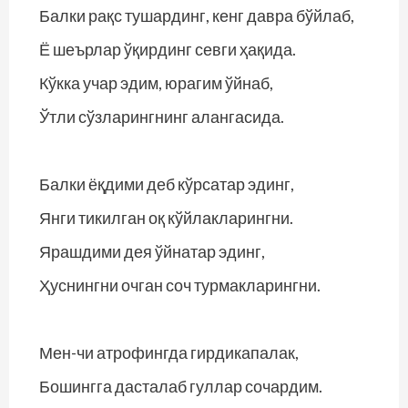
Балки рақс тушардинг, кенг давра бўйлаб,
Ё шеърлар ўқирдинг севги ҳақида.
Кўкка учар эдим, юрагим ўйнаб,
Ўтли сўзларингнинг алангасида.
Балки ёқдими деб кўрсатар эдинг,
Янги тикилган оқ кўйлакларингни.
Ярашдими дея ўйнатар эдинг,
Ҳуснингни очган соч турмакларингни.
Мен-чи атрофингда гирдикапалак,
Бошингга дасталаб гуллар сочардим.