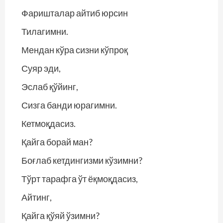
Фаришталар айтиб юрсин
Тилагимни.
Мендан кўра сизни кўпроқ
Суяр эди,
Эслаб қўйинг,
Сизга банди юрагимни.
Кетмоқдасиз.
Қайга борай ман?
Боғлаб кетдингизми кўзимни?
Тўрт тарафга ўт ёқмоқдасиз,
Айтинг,
Қайга қўяй ўзимни?