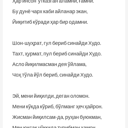
Ҳар инсон ўтказган аламни, ғамни.
Бу дунё чарх каби айланар экан,
Йиқитиб кўради ҳар бир одамни.
Шон-шуҳрат, гул бериб синайди Худо.
Тахт, ҳурмат, пул бериб синайди Худо.
Асло йиқилмасман дея ўйлама,
Чоҳ тўла йўл бериб, синайди Худо.
Эй, мени йиқилди, деган оломон.
Мени кўкда кўриб, бўлманг ҳеч ҳайрон.
Жисман йиқилсам-да, руҳан буюкман,
Мен юксак чўққида турибман ҳамон.