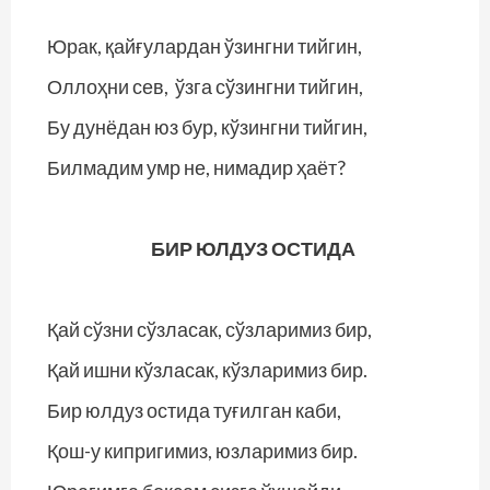
Юрак, қайғулардан ўзингни тийгин,
Оллоҳни сев, ўзга сўзингни тийгин,
Бу дунёдан юз бур, кўзингни тийгин,
Билмадим умр не, нимадир ҳаёт?
БИР ЮЛДУЗ ОСТИДА
Қай сўзни сўзласак, сўзларимиз бир,
Қай ишни кўзласак, кўзларимиз бир.
Бир юлдуз остида туғилган каби,
Қош-у кипригимиз, юзларимиз бир.