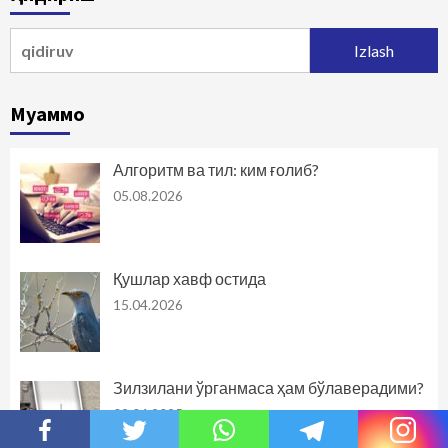
Qidirshish:
Муаммо
Алгоритм ва тил: ким ғолиб?
05.08.2026
Қушлар хавф остида
15.04.2026
Зилзилани ўрганмаса ҳам бўлаверадими?
09.04.2025