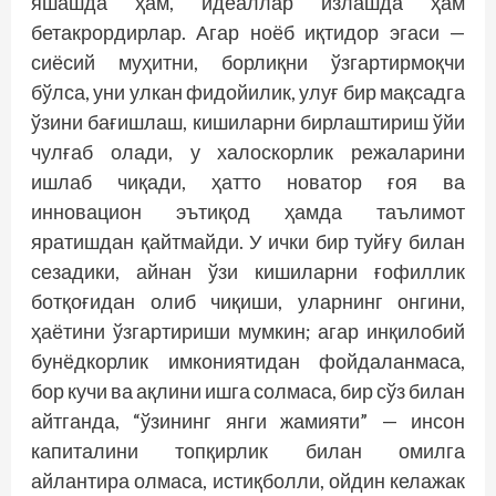
яшашда ҳам, идеаллар излашда ҳам
бетакрордирлар. Агар ноёб иқтидор эгаси —
сиёсий муҳитни, борлиқни ўзгартирмоқчи
бўлса, уни улкан фидойилик, улуғ бир мақсадга
ўзини бағишлаш, кишиларни бирлаштириш ўйи
чулғаб олади, у халоскорлик режаларини
ишлаб чиқади, ҳатто новатор ғоя ва
инновацион эътиқод ҳамда таълимот
яратишдан қайтмайди. У ички бир туйғу билан
сезадики, айнан ўзи кишиларни ғофиллик
ботқоғидан олиб чиқиши, уларнинг онгини,
ҳаётини ўзгартириши мумкин; агар инқилобий
бунёдкорлик имкониятидан фойдаланмаса,
бор кучи ва ақлини ишга солмаса, бир сўз билан
айтганда, “ўзининг янги жамияти” — инсон
капиталини топқирлик билан омилга
айлантира олмаса, истиқболли, ойдин келажак