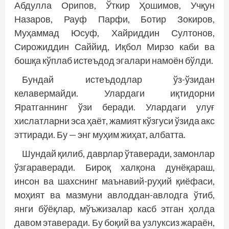
Абдулла Орипов, Ўткир Ҳошимов, Учқун
Назаров, Рауф Парфи, Ботир Зокиров,
Муҳаммад Юсуф, Хайриддин Султонов,
Сирожиддин Саййид, Иқбол Мирзо каби ва
бошқа кўплаб истеъдод эгалари намоён бўлди.
Бундай истеъдодлар ўз-ўзидан
келавермайди. Улардаги иқтидорни
Яратганнинг ўзи беради. Улардаги улуғ
хислатларни эса ҳаёт, жамият кўзгуси ўзида акс
эттиради. Бу — энг муҳим жиҳат, албатта.
Шундай қилиб, даврлар ўтаверади, замонлар
ўзгараверади. Бироқ халқона дунёқараш,
инсон ва шахснинг маънавий-руҳий қиёфаси,
моҳият ва мазмуни авлоддан-авлодга ўтиб,
янги бўёқлар, мўъжизалар касб этган ҳолда
давом этаверади. Бу боқий ва узлуксиз жараён,