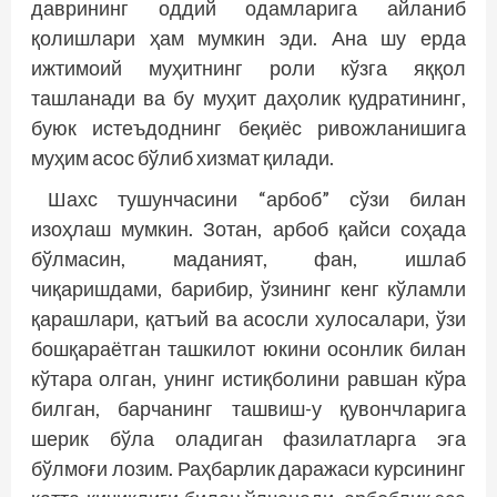
даврининг оддий одамларига айланиб
қолишлари ҳам мумкин эди. Ана шу ерда
ижтимоий муҳитнинг роли кўзга яққол
ташланади ва бу муҳит даҳолик қудратининг,
буюк истеъдоднинг беқиёс ривожланишига
муҳим асос бўлиб хизмат қилади.
Шахс тушунчасини “арбоб” сўзи билан
изоҳлаш мумкин. Зотан, арбоб қайси соҳада
бўлмасин, маданият, фан, ишлаб
чиқаришдами, барибир, ўзининг кенг кўламли
қарашлари, қатъий ва асосли хулосалари, ўзи
бошқараётган ташкилот юкини осонлик билан
кўтара олган, унинг истиқболини равшан кўра
билган, барчанинг ташвиш-у қувончларига
шерик бўла оладиган фазилатларга эга
бўлмоғи лозим. Раҳбарлик даражаси курсининг