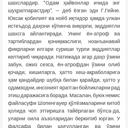
шахслардир. “Одам ҳайвонлар ичида энг
шуҳратпарастдир”, — деб ёзган эди Г.Гейне.
Юксак қобилият ва ноёб иқтидор ҳамда улкан
истеъдод даҳони кўпинча виқорли, зиддиятли
шахсга айлантиради. Унинг ён-атроф ва
тартиблардан қониқмаслиги, ноанъанавий
фикрларни илгари суриши турли зиддиятлар
келтириб чиқаради. Натижада агар даҳо ўзини
забун, ожиз сезса, ён-атрофдан ўзини олиб
қочади, кишиларга, ҳатто хеш-ақраболарига
ҳам қандайдир шубҳа билан қарайди, ҳатто у
одамзодни, инсоният яратган бойликларни рад
этиш даражасига боради. Масалан, буюк немис
файласуфи Шопенгауер қўл­ёзмаларини китоб
ҳолида чоп эттиришга тайёрлаган бўлса-да,
уларни оила аъзоларидан беркитиб юрган. У
фалсафа билан шуғулланган ва ўзини