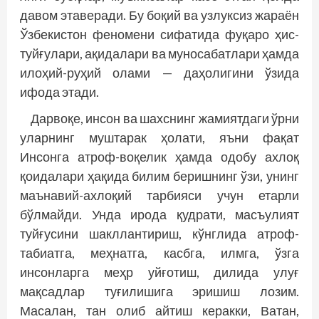
давом этаверади. Бу боқий ва узлуксиз жараён
Ўзбекистон феномени сифатида фуқаро ҳис-
туйғулари, ақидалари ва муносабатлари ҳамда
илоҳий-руҳий олами — даҳолигини ўзида
ифода этади.
Дарвоқе, инсон ва шахснинг жамиятдаги ўрни
уларнинг муштарак ҳолати, яъни фақат
Инсонга атроф-воқелик ҳамда одобу ахлоқ
қоидалари ҳақида билим беришнинг ўзи, унинг
маънавий-ахлоқий тарбияси учун етарли
бўлмайди. Унда ирода қудрати, масъулият
туйғусини шакллантириш, кўнглида атроф-
табиатга, меҳнатга, касбга, илмга, ўзга
инсонларга меҳр уйғотиш, дилида улуғ
мақсадлар туғилишига эришиш лозим.
Масалан, тан олиб айтиш керакки, Ватан,