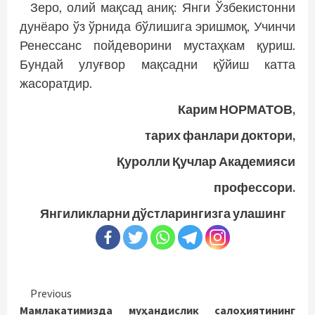
Зеро, олий мақсад аниқ: Янги Ўзбекистонни
дунёаро ўз ўрнида бўлишига эришмоқ, Учинчи
Ренессанс пойдеворини мустаҳкам қуриш.
Бундай улуғвор мақсадни қўйиш катта
жасоратдир.
Карим НОРМАТОВ,
тарих фанлари доктори,
Қуролли Қучлар Академияси
профессори.
Янгиликларни дўстларингизга улашинг
Continue
Previous
Мамлакатимизда муҳандислик салоҳиятининг