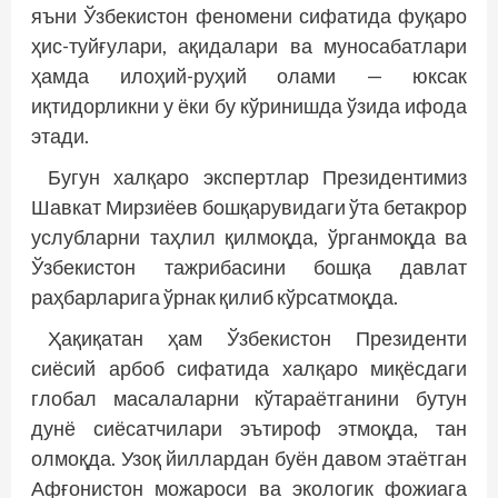
яъни Ўзбекистон феномени сифатида фуқаро
ҳис-туйғулари, ақидалари ва муносабатлари
ҳамда илоҳий-руҳий олами — юксак
иқтидорликни у ёки бу кўринишда ўзида ифода
этади.
Бугун халқаро экспертлар Президентимиз
Шавкат Мирзиёев бошқарувидаги ўта бетакрор
услубларни таҳлил қилмоқда, ўрганмоқда ва
Ўзбекистон тажрибасини бошқа давлат
раҳбарларига ўрнак қилиб кўрсатмоқда.
Ҳақиқатан ҳам Ўзбекистон Президенти
сиёсий арбоб сифатида халқаро миқёсдаги
глобал масалаларни кўтараётганини бутун
дунё сиёсатчилари эътироф этмоқда, тан
олмоқда. Узоқ йиллардан буён давом этаётган
Афғонистон можароси ва экологик фожиага