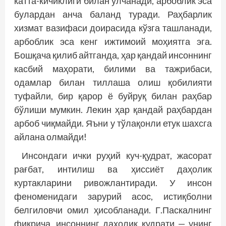
катта-кичиклиги билан ўлчанади, арбоблик эса
булардан анча баланд туради. Раҳбарлик
хизмат вазифаси доирасида кўзга ташланади,
арбоблик эса кенг ижтимоий моҳиятга эга.
Бошқача қилиб айтганда, ҳар қандай инсоннинг
касбий маҳорати, билими ва тажрибаси,
одамлар билан тиллаша олиш қобилияти
туфайли, бир қарор ё буйруқ билан раҳбар
бўлиши мумкин. Лекин ҳар қандай раҳбардан
арбоб чиқмайди. Яъни у тўлақонли етук шахсга
айлана олмайди!
Инсондаги ички руҳий куч-қудрат, жасорат
рағбат, интилиш ва ҳиссиёт даҳолик
куртакларини ривожлантиради. У инсон
феноменидаги зарурий асос, истиқболни
белгиловчи омил ҳисобланади. Г.Паскалнинг
фикрича, инсоннинг даҳолик қудрати — унинг