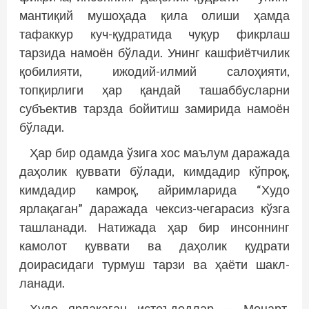
мантиқий мушоҳада қила олиши ҳамда
тафаккур куч-қудратида чуқур фикрлаш
тарзида намоён бўлади. Унинг кашфиётчилик
қобилияти, ижодий-илмий салоҳияти,
топқирлиги ҳар қандай ташаббусларни
субъектив тарзда бойитиш замирида намоён
бўлади.
Ҳар бир одамда ўзига хос маълум даражада
даҳолик қуввати бўлади, кимдадир кўпроқ,
кимдадир камроқ, айримларида “Худо
ярлақаган” даражада чексиз-чегарасиз кўзга
ташланади. Натижада ҳар бир инсоннинг
камолот қуввати ва даҳолик қудрати
доирасидаги турмуш тарзи ва ҳаёти шакл­
ланади.
Худо ярлақаган истеъдодлар — Моцарт,