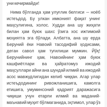
уни кечирмайди!
Нима бўлганда ҳам улуғлик белгиси — ноёб
истеъдод. Бу улкан имконият фақат унинг
маҳсулигина, холос. Худди ана шу жиҳати
билан ҳам буюк шахс ўзига хос ижтимоий
моҳиятга эга бўлади. Албатта, ана шу ерда
Беруний ёки Навоий тасодифий ҳодисами,
деган савол ҳам туғилиши мумкин. Йўқ!
Берунийнинг ҳам, Навоийнинг ҳам буюк
кашфиётлари ва ҳайратомуз ижодий
маҳсуллари айни ана шундай илмий ва ижодий
асос мавжудлигидан келиб чиққан. Агар улар
истеъдодининг ривожланишига, камолга
етишига, умуминсоний қадрият даражасига
чиқиши учун етарли илмий ва маданий-
маънавий муҳит бўлмаганида, эҳтимол, улар ўз