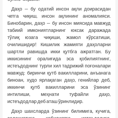
Даҳо — бу одатий инсон ақли доирасидан
четга чиқиш, инсон ақлининг аномалияси.
Бинобарин, даҳо — бу инсон миясида мавжуд
табиий имкониятларнинг юксак даражада
тўлиқ юзага чиқиши, жамол кўрсатиши,
очилишидир! Кишилик жамияти даҳоларни
шартли равишда икки қутбга ажратган. Бу
иккисининг оралиғида эса қобилиятнинг,
истеъдоднинг турли хил тадрижий поғоналари
мавжуд: биринчи қутб вакилларини, анъанага
биноан, худо ярлақаган даҳо, генийлар деб,
иккинчи қутб вакилларини эса ўзининг
интилиши, меҳнати туфайли даҳо,
истеъдодлар деб аташ ўринлидир.
Даҳо шахсларда ўзининг билимига, кучига,