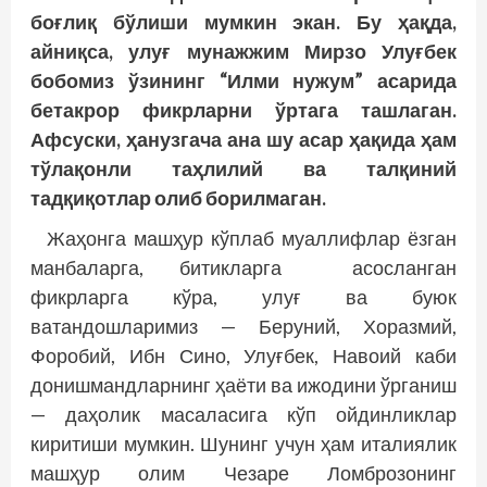
боғлиқ бўлиши мумкин экан. Бу ҳақда,
айниқса, улуғ мунажжим Мирзо Улуғбек
бобомиз ўзининг “Илми нужум” асарида
бетакрор фикрларни ўртага ташлаган.
Афсуски, ҳанузгача ана шу асар ҳақида ҳам
тўлақонли таҳлилий ва талқиний
тадқиқотлар олиб борилмаган.
Жаҳонга машҳур кўплаб муаллифлар ёзган
манбаларга, битикларга асосланган
фикрларга кўра, улуғ ва буюк
ватандошларимиз — Беруний, Хоразмий,
Форобий, Ибн Сино, Улуғбек, Навоий каби
донишмандларнинг ҳаёти ва ижодини ўрганиш
— даҳолик масаласига кўп ойдинликлар
киритиши мумкин. Шунинг учун ҳам италиялик
машҳур олим Чезаре Ломб­розонинг