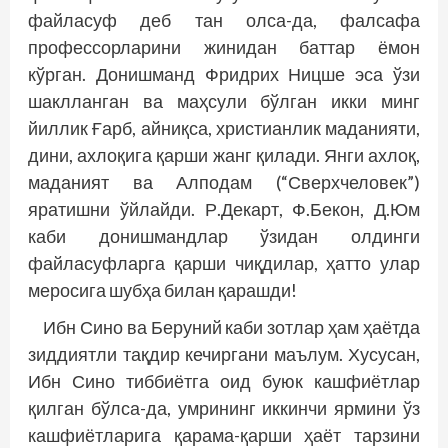
файласуф деб тан олса-да, фалсафа
профессорларини жинидан баттар ёмон
кўрган. Донишманд Фридрих Ницше эса ўзи
шаклланган ва маҳсули бўлган икки минг
йиллик Ғарб, айниқса, христианлик маданияти,
дини, ахлоқига қарши жанг қилади. Янги ахлоқ,
маданият ва Алподам (“Сверхчеловек”)
яратишни ўйлайди. Р.Декарт, Ф.Бекон, Д.Юм
каби донишмандлар ўзидан олдинги
файласуфларга қарши чиқдилар, ҳатто улар
меросига шубҳа билан қарашди!
Ибн Сино ва Беруний каби зотлар ҳам ҳаётда
зиддиятли тақдир кечиргани маълум. Хусусан,
Ибн Сино тиббиётга оид буюк кашфиётлар
қилган бўлса-да, умрининг иккинчи ярмини ўз
кашфиётларига қарама-қарши ҳаёт тарзини