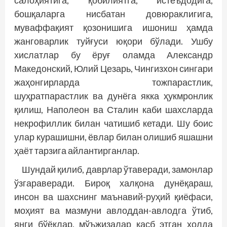
салоҳиятига, қобилиятга, истеъдодига,
бошқаларга нисбатан довюраклигига,
муваффақият қозонишига ишониш ҳамда
жанговарлик туйғуси юқори бўлади. Ушбу
хислатлар бу ёруғ оламда Александр
Македонский, Юлий Цезарь, Чингизхон сингари
жаҳонгирларда тожпарастлик,
шуҳратпарастлик ва дунёга якка ҳукмронлик
қилиш, Наполеон ва Сталин каби шахс­ларда
некрофиллик билан чатишиб кетади. Шу боис
улар курашишни, ёвлар билан олишиб яшашни
ҳаёт тарзига айлантирганлар.
Шундай қилиб, даврлар ўтаверади, замонлар
ўзгараверади. Бироқ халқона дунёқараш,
инсон ва шахснинг маънавий-руҳий қиёфаси,
моҳият ва мазмуни авлоддан-авлодга ўтиб,
янги бўёқлар, мўъжизалар касб этган ҳолда