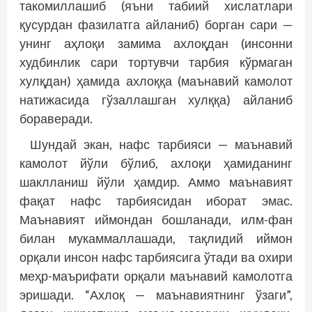
такомиллашиб (яъни табиий хислатлари
қусурдан фазилатга айланиб) борган сари —
унинг аҳлоқи замима ахлоқдан (инсонни
худбинлик сари тортувчи тарбия кўрмаган
хулқдан) ҳамида ахлоққа (маънавий камолот
натижасида гўзаллашган хулққа) айланиб
бораверади.
Шундай экан, нафс тарбияси — маънавий
камолот йўли бўлиб, ахлоқи ҳамиданинг
шаклланиш йўли ҳамдир. Аммо маънавият
фақат нафс тарбиясидан иборат эмас.
Маънавият иймондан бошланади, илм-фан
билан мукаммаллашади, тақлидий иймон
орқали инсон нафс тарбиясига ўтади ва охири
меҳр-маърифати орқали маънавий камолотга
эришади. “Ахлоқ — маънавиятнинг ўзаги”,