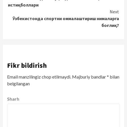
Reading
истиқболлари
Next
Ўзбекистонда спортни оммалаштириш нималарга
боғлиқ?
Fikr bildirish
Email manzilingiz chop etilmaydi.
Majburiy bandlar
*
bilan
belgilangan
Sharh