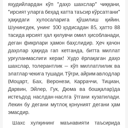
яҳудийлардан кўп “даҳо шахслар” чиққани,
“ирсият уларга беҳад катта таъсир кўрсатгани”
ҳақидаги хулосаларига қўшилиш қийин.
Шунингдек, унинг 100 ҳодисадан 85, ҳатто 88
тасида ирсият ҳал қилувчи омил ҳисобланади,
деган фикрлари ҳамон баҳслидир. Ҳеч қачон
даҳолар ҳақида гап кетганда, битта миллат
урғуланмаслиги керак! Худо ёрлақаган даҳо
шахслар, толерантлик — кўп миллатлилик ва
элатлар чекига тушади. Тўғри, айрим авлодлар
(Моцарт, Бах, Веронези, Карраччи, Тициан,
Дарвин, Эйлер, Гук, Дюма ва бошқалар)да
истеъдод наслдан-наслга ўтгани кузатилади.
Лекин бу дегани мутлоқ қонуният дегани ҳам
эмасдир.
Шахс хулқининг маънавияти таъсирида