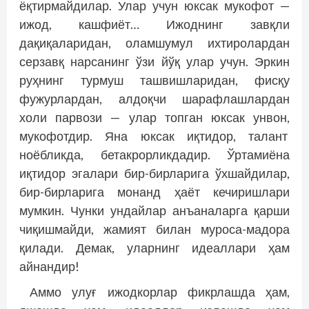
ёқтирмайдилар. Улар учун юксак мукофот —
ижод, кашфиёт… Ижоднинг завқли
дақиқаларидан, оламшумул ихтиролардан
серзавқ нарсанинг ўзи йўқ улар учун. Эркин
руҳнинг турмуш ташвишларидан, фисқу
фужурлардан, алдоқчи шарафлашлардан
холи парвози — улар топ­ган юксак унвон,
мукофотдир. Яна юксак иқтидор, талант
ноёбликда, бетак­рорликдадир. Ўртамиёна
иқтидор эгалари бир-бирларига ўхшайдилар,
бир-бирларига монанд ҳаёт кечиришлари
мумкин. Чунки ундайлар анъаналарга қарши
чиқишмайди, жамият билан муроса-мадора
қилади. Демак, уларнинг идеаллари ҳам
айнандир!
Аммо улуғ ижодкорлар фикрлашда ҳам,