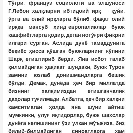
Тўғри, француз социологи ва элшуноси
Г.Лебон халқларни ибтидоий ирқ — қуйи,
ўрта ва олий ирқларга бўлиб, фақат олий
ирққа мансуб ҳинд-европаликлар буюк
кашфиётларга қодир, деган нотўғри фикрни
илгари сурган. Аслида дунё тамаддунига
беқиёс ҳисса қўшган буюкларнинг кўпини
Шарқ етиштириб берди. Яна исбот талаб
қилмайдиган ҳақиқат шундаки, буюк Турон
замини юзлаб донишмандларга бешик
бўлди. Демак, дунёда ҳеч бир миллатда
бизнинг халқимиздан етишганчалик
даҳолар туғилмади. Албатта, ҳеч бир халқни
камситмаган ҳолда яна шуни айтиш
мумкинки, улуғ иқтидорлар, буюк шахслар
дунёга келишининг ўзи улкан мўъжиза, биз
билиб-билмайдиган синоатларга ҳам