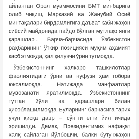
айланган Орол муаммосини БМТ минбарига
олиб чиқиш, Марказий ва Жанубий Осиё
минтақалари бирдамлигига даъват каби жаҳон
сиёсий майдонида пайдо бўлган мутлақо янги
қарашлар… Барча-барчасида Ўзбекистон
раҳбарининг ўткир позицияси муҳим аҳамият
касб этмоқда, ҳал қилувчи ўрин тутмоқда.
Ўзбекистоннинг халқаро ташкилотлар
фаолиятидаги ўрни ва нуфузи ҳам тобора
юксалмоқда. Натижада манфаатлар
мувозанати яратилмоқда. Ўзбекистоннинг
тутган йўли ва қарашлари билан
ҳисоблашилмоқда. Буларнинг барчасига тарих
учун қисқа давр — сўнгги етти йил ичида
эришилди. Демак, Президентимиз нафақат
халқ сайлаган йўлбошчи, балки бутунжаҳон