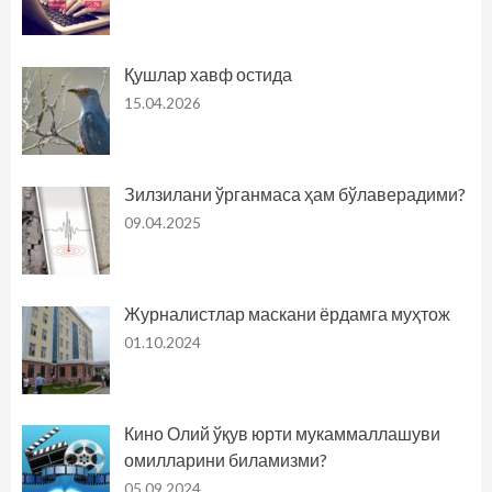
Қушлар хавф остида
15.04.2026
Зилзилани ўрганмаса ҳам бўлаверадими?
09.04.2025
Журналистлар маскани ёрдамга муҳтож
01.10.2024
Кино Олий ўқув юрти мукаммаллашуви
омилларини биламизми?
05.09.2024