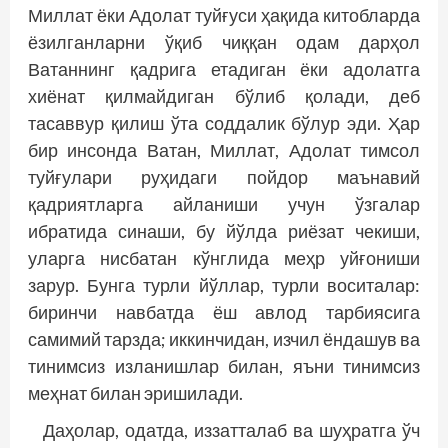
Миллат ёки Адолат туйғуси ҳақида китобларда
ёзилганларни ўқиб чиққан одам дарҳол
Ватаннинг қадрига етадиган ёки адолатга
хиёнат қилмайдиган бўлиб қолади, деб
тасаввур қилиш ўта соддалик бўлур эди. Ҳар
бир инсонда Ватан, Миллат, Адолат тимсол
туйғулари руҳидаги пойдор маънавий
қадриятларга айланиши учун ўзгалар
ибратида синаши, бу йўлда риёзат чекиши,
уларга нисбатан кўнглида меҳр уйғониши
зарур. Бунга турли йўллар, турли воситалар:
биринчи навбатда ёш авлод тарбиясига
самимий тарзда; иккинчидан, изчил ёндашув ва
тинимсиз изланишлар билан, яъни тинимсиз
меҳнат билан эришилади.
Даҳолар, одатда, иззатталаб ва шуҳратга ўч