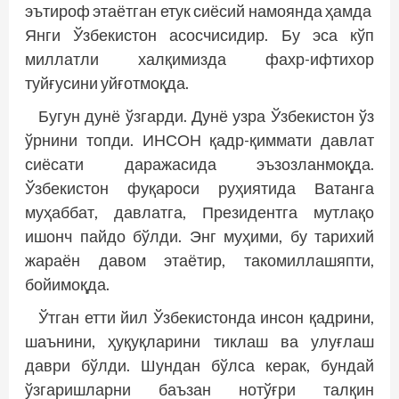
эътироф этаётган етук сиё­сий намоянда ҳамда
Янги Ўзбекистон асосчисидир. Бу эса кўп
миллатли халқимизда фахр-ифтихор
туйғусини уйғотмоқда.
Бугун дунё ўзгарди. Дунё узра Ўзбекистон ўз
ўрнини топ­­ди. ИНСОН қадр-қиммати давлат
сиёсати даражасида эъзоз­ланмоқда.
Ўзбекистон фуқароси руҳиятида Ватанга
муҳаббат, давлатга, Президентга мутлақо
ишонч пайдо бўлди. Энг муҳими, бу тарихий
жараён давом этаётир, такомиллашяпти,
бойимоқда.
Ўтган етти йил Ўзбекистонда инсон қадрини,
шаънини, ҳуқуқларини тиклаш ва улуғлаш
даври бўлди. Шундан бўлса керак, бундай
ўзгаришларни баъзан нотўғри талқин