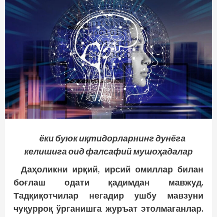
ёки буюк иқтидорларнинг дунёга
келишига оид фалсафий мушоҳадалар
Даҳоликни ирқий, ирсий омиллар билан
боғлаш одати қадимдан мавжуд.
Тадқиқотчилар негадир ушбу мавзуни
чуқурроқ ўрганишга журъат этолмаганлар.