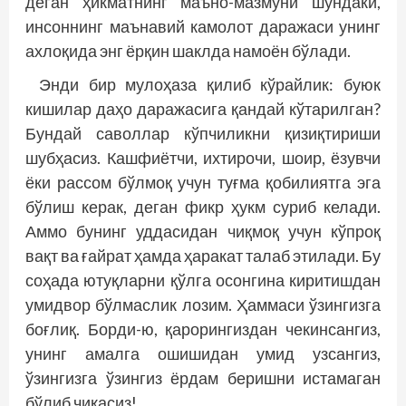
деган ҳикматнинг маъно-мазмуни шундаки,
инсоннинг маънавий камолот даражаси унинг
ахлоқида энг ёрқин шаклда намоён бўлади.
Энди бир мулоҳаза қилиб кўрайлик: буюк
кишилар даҳо даражасига қандай кўтарилган?
Бундай саволлар кўпчиликни қизиқтириши
шубҳасиз. Кашфиётчи, ихтирочи, шоир, ёзувчи
ёки рассом бўлмоқ учун туғма қобилиятга эга
бўлиш керак, деган фикр ҳукм суриб келади.
Аммо бунинг уддасидан чиқмоқ учун кўпроқ
вақт ва ғайрат ҳамда ҳаракат талаб этилади. Бу
соҳада ютуқларни қўлга осонгина киритишдан
умидвор бўлмаслик лозим. Ҳаммаси ўзингизга
боғлиқ. Борди-ю, қарорингиздан чекинсангиз,
унинг амалга ошишидан умид узсангиз,
ўзингизга ўзингиз ёрдам беришни истамаган
бўлиб чиқасиз!