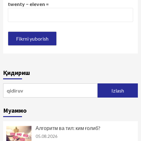
twenty − eleven =
Қидириш
Qidirshish:
Муаммо
Алгоритм ва тил: ким ғолиб?
05.08.2026