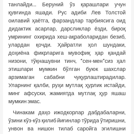
танлайди… Беруний ўз қарашлари учун
қувғинда яшади. Рус адиби Лев Толстой
оилавий ҳаётга, фарзандлар тарбиясига оид
дидактик асарлар, дарсликлар ёзди, бироқ
умрининг охирида хеш-ақраболаридан безиб,
улардан қочди. Ҳайратли ҳол шундаки,
доҳиёна фикрларига мувофиқ ҳар қандай
низони, тўқнашувни тинч, “сен-мен”сиз ҳал
этиш­лари мумкин бўлган буюк шахслар
арзимаган сабабни чуқурлаштирадилар.
Уларнинг қалби, руҳи мутлақ ҳурлик истайди,
минг афсуски, жамиятда мутлақ ҳур яшаш
мумкин эмас.
Чинакам даҳо ижодкорлар дабдабаларни,
ўзини кўз-кўз қилиб йиғинлар тўрида ўтиришни,
унвон ва нишон тилаб саройга эгилишни