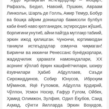
Рафаэль, Бедил, Навоий, Пушкин, Авраам
Линкольн, Шарль де Голль, Амир Темур, Бобур
ва бошқа айрим донишлар бамисоли булбул
каби ёниб наво қилганидек, эҳтиросдан жўшиб,
борлиғини унутиб, айни пайтда мутлақо табиий,
эркин ижод қилишган. Чунончи, юртимиздан
таниқли истеъдодлар озмунча чиқмаган!
Биринчи ва иккинчи Ренессанс бунёдкорлари,
жадидчилик ҳаракати намояндалари, ХХ
асрнинг кўп­лаб ёрқин кашфиётчилари, шоиру
ёзувчилари Ҳабиб Абдуллаев, Саъди
Сирожиддинов, Собир Юнусов, Иброҳим
Мўминов, Яҳё Ғуломов, Абдулла Қодирий,
Чўлпон, Усмон Носир, Ғафур Ғулом, Ойбек,
Ҳамид Олимжон, Зулфия, Одил Ёқубов, Саид
Аҳмад, сўнгги йилларда Эркин Воҳидов,