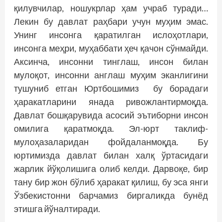
қилувчилар, ношукрлар ҳам учраб туради…
Лекин бу давлат раҳбари учун муҳим эмас.
Унинг инсонга қаратилган ислоҳотлари,
инсонга меҳри, муҳаббати ҳеч қачон сўнмайди.
Аксинча, инсонни тинглаш, инсон билан
мулоқот, инсонни англаш муҳим эканлигини
тушуниб етган Юртбошимиз бу борадаги
ҳаракатларини янада ривожлантирмоқда.
Давлат бошқарувида асосий эътиборни инсон
омилига қаратмоқда. Эл-юрт таклиф-
мулоҳазаларидан фойдаланмоқда. Бу
юртимизда давлат билан халқ ўртасидаги
жарлик йўқолишига олиб келди. Дарвоқе, бир
тану бир жон бўлиб ҳаракат қилиш, бу эса янги
Ўзбекистонни барчамиз биргаликда бунёд
этишга йўналтиради.