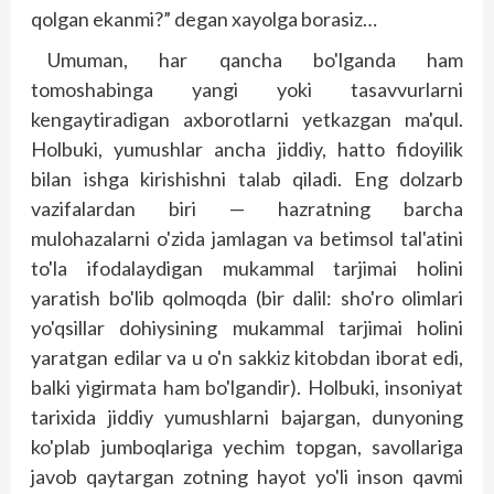
qolgan ekanmi?” degan xayolga borasiz…
Umuman, har qancha bo'lganda ham
tomoshabinga yangi yoki tasavvurlarni
kengaytiradigan axborotlarni yetkazgan ma'qul.
Holbuki, yumushlar ancha jiddiy, hatto fidoyilik
bilan ishga kirishishni talab qiladi. Eng dolzarb
vazifalardan biri — hazratning barcha
mulohazalarni o'zida jamlagan va betimsol tal'atini
to'la ifodalaydigan mukammal tarjimai holini
yaratish bo'lib qolmoqda (bir dalil: sho'ro olimlari
yo'qsillar dohiysining mukammal tarjimai holini
yaratgan edilar va u o'n sakkiz kitobdan iborat edi,
balki yigirmata ham bo'lgandir). Holbuki, insoniyat
tarixida jiddiy yumushlarni bajargan, dunyoning
ko'plab jumboqlariga yechim topgan, savollariga
javob qaytargan zotning hayot yo'li inson qavmi