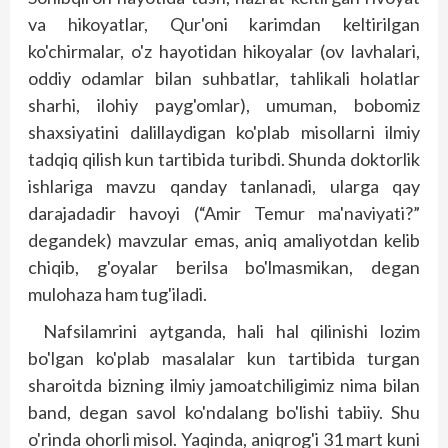
va hikoyatlar, Qur'oni karimdan keltirilgan
ko'chirmalar, o'z hayotidan hikoyalar (ov lavhalari,
oddiy odamlar bilan suhbatlar, tahlikali holatlar
sharhi, ilohiy payg'omlar), umuman, bobomiz
shaxsiyatini dalillaydigan ko'plab misollarni ilmiy
tadqiq qilish kun tartibida turibdi. Shunda doktorlik
ishlariga mavzu qanday tanlanadi, ularga qay
darajadadir havoyi (“Amir Temur ma'naviyati?”
degandek) mavzular emas, aniq amaliyotdan kelib
chiqib, g'oyalar berilsa bo'lmasmikan, degan
mulohaza ham tug'iladi.
Nafsilamrini aytganda, hali hal qilinishi lozim
bo'lgan ko'plab masalalar kun tartibida turgan
sharoitda bizning ilmiy jamoatchiligimiz nima bilan
band, degan savol ko'ndalang bo'lishi tabiiy. Shu
o'rinda ohorli misol. Yaqinda, aniqrog'i 31 mart kuni