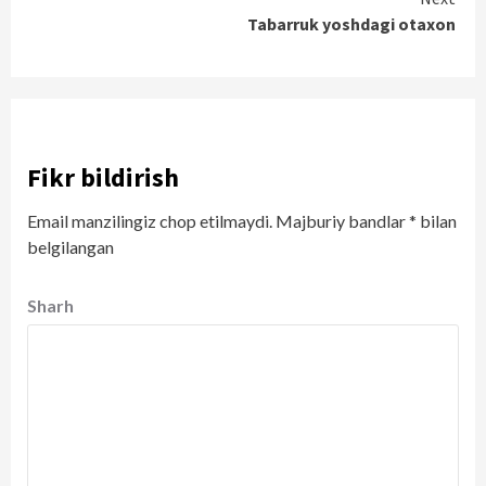
Continue
Tabarruk yoshdagi otaxon
Reading
Fikr bildirish
Email manzilingiz chop etilmaydi.
Majburiy bandlar
*
bilan
belgilangan
Sharh