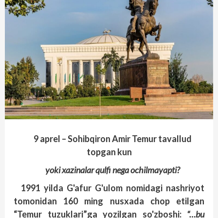
9 aprel – Sohibqiron Amir Temur tavallud
topgan kun
yoki xazinalar qulfi nega ochilmayapti?
1991 yilda G'afur G'ulom nomidagi nashriyot
tomonidan 160 ming nusxada chop etilgan
“Temur tuzuk­lari”ga yozilgan so'zboshi:
“…bu