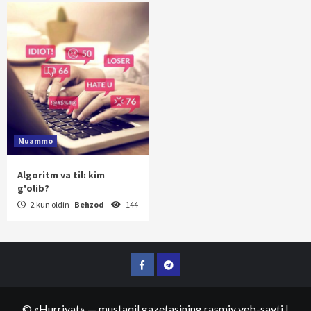
Muammo
Algoritm va til: kim
g'olib?
2 kun oldin
Behzod
144
Facebook
Telegram
©
«Hurriyat»
— mustaqil gazetasining rasmiy veb-sayti
|