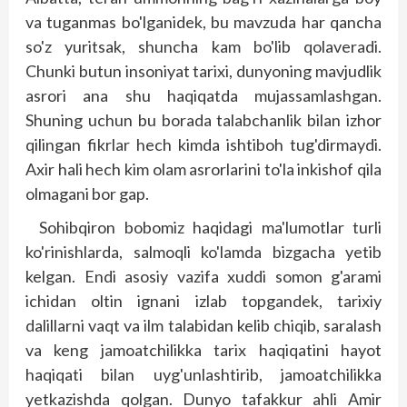
va tuganmas bo'lganidek, bu mavzuda har qancha
so'z yuritsak, shuncha kam bo'lib qolaveradi.
Chunki butun insoniyat tarixi, dunyoning mavjudlik
asrori ana shu haqiqatda mujassamlashgan.
Shuning uchun bu borada talabchanlik bilan izhor
qilingan fikrlar hech kimda ishtiboh tug'dirmaydi.
Axir hali hech kim olam asrorlarini to'la inkishof qila
olmagani bor gap.
Sohibqiron bobomiz haqidagi ma'lumotlar turli
ko'rinishlarda, salmoqli ko'lamda bizgacha yetib
kelgan. Endi asosiy vazifa xuddi somon g'arami
ichidan oltin ignani izlab top­gandek, tarixiy
dalillarni vaqt va ilm talabidan kelib chiqib, saralash
va keng jamoatchilikka tarix haqiqatini hayot
haqiqati bilan uyg'unlashtirib, jamoatchilikka
yetkazishda qolgan. Dunyo tafakkur ahli Amir