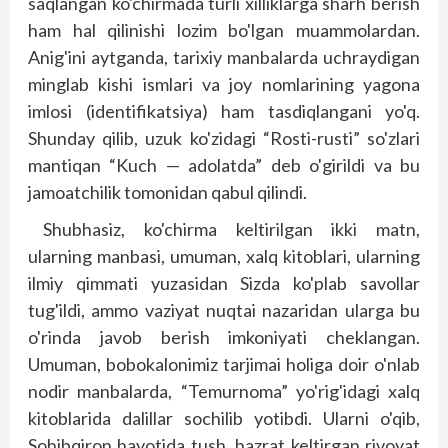
saqlangan ko'chirmada turli xilliklarga sharh berish
ham hal qilinishi lozim bo'lgan muammolardan.
Anig'ini aytganda, tarixiy manbalarda uchraydigan
minglab kishi ismlari va joy nomlarining yagona
imlosi (identifikatsiya) ham tasdiqlangani yo'q.
Shunday qilib, uzuk ko'zidagi “Rosti-rusti” so'zlari
mantiqan “Kuch — adolatda” deb o'girildi va bu
jamoatchilik tomonidan qabul qilindi.
Shubhasiz, ko'chirma keltirilgan ikki matn,
ularning manbasi, umuman, xalq kitoblari, ularning
ilmiy qimmati yuzasidan Sizda ko'p­lab savollar
tug'ildi, ammo vaziyat nuqtai nazaridan ularga bu
o'rinda javob berish imkoniyati cheklangan.
Umuman, bobokalonimiz tarjimai holiga doir o'nlab
nodir manbalarda, “Temurnoma” yo'rig'idagi xalq
kitoblarida dalillar sochilib yotibdi. Ularni o'qib,
Sohibqiron hayotida tush, hazrat keltirgan rivoyat