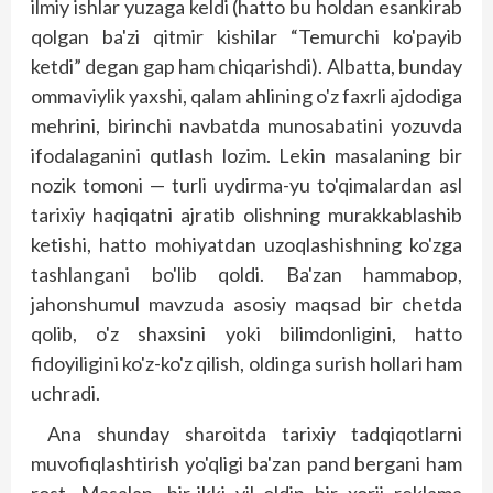
ilmiy ishlar yuzaga keldi (hatto bu holdan esankirab
qolgan ba'zi qitmir kishilar “Temurchi ko'payib
ketdi” degan gap ham chiqarishdi). Albatta, bunday
ommaviylik yaxshi, qalam ahlining o'z faxrli ajdodiga
mehrini, birinchi navbatda munosabatini yozuvda
ifodalaganini qutlash lozim. Lekin masalaning bir
nozik tomoni — turli uydirma-yu to'qimalardan asl
tarixiy haqiqatni ajratib olishning murakkablashib
ketishi, hatto mohiyatdan uzoqlashishning ko'zga
tashlangani bo'lib qoldi. Ba'zan hammabop,
jahonshumul mavzuda asosiy maqsad bir chetda
qolib, o'z shaxsini yoki bilimdonligini, hatto
fidoyiligini ko'z-ko'z qilish, oldinga surish hollari ham
uchradi.
Ana shunday sharoitda tarixiy tadqiqotlarni
muvofiqlashtirish yo'qligi ba'zan pand bergani ham
rost. Masalan, bir-ikki yil oldin bir xorij reklama