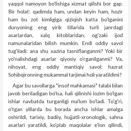
yaqqol namoyon bo'lishiga xizmat qilishi bor gap.
Bir holat: qadimda ham, undan keyin ham, hozir
ham bu zot kimligiga qiziqish katta bo'lganini
dunyoning eng yirik tillarida turli janrdagi
asarlardan, xalq kitoblaridan, og'zaki ijod
namunalaridan bilish mumkin. Endi oddiy savol
tug'iladi: ana shu xazina tasniflanganmi? Yoki bir
yo'nalishdagi asarlar qiyosiy o'rganilganmi? Va,
nihoyat, eng oddiy mantiqiy savol: hazrat
Sohibqironning mukammal tarjimai holi yaratildimi?
Agar bu savollarga “insof mahkamasi” talabi bilan
javob beriladigan bo'lsa, hali qilinishi lozim bo'lgan
ishlar navbatda turganligi ma'lum bo'ladi. To'g'ri,
o'tgan yillarda bu borada ancha ishlar amalga
oshirildi, tarixiy, badiiy, hujjatli-xronologik, sahna
asarlari yaratildi, ko'plab maqolalar e'lon qilindi,