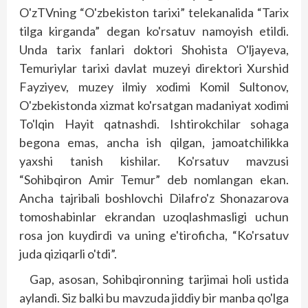
O'zTVning “O'zbekiston tarixi” telekanalida “Tarix
tilga kirganda” degan ko'rsatuv namoyish etildi.
Unda tarix fanlari doktori Shohista O'ljayeva,
Temuriylar tarixi davlat muzeyi direktori Xurshid
Fayziyev, muzey ilmiy xodimi Komil Sultonov,
O'zbekistonda xizmat ko'rsatgan madaniyat xodimi
To'lqin Hayit qatnashdi. Ishtirokchilar sohaga
begona emas, ancha ish qilgan, jamoatchilikka
yaxshi tanish kishilar. Ko'rsatuv mavzusi
“Sohibqiron Amir Temur” deb nomlangan ekan.
Ancha tajribali boshlovchi Dilafro'z Shonazarova
tomoshabinlar ekrandan uzoqlashmasligi uchun
rosa jon kuydirdi va uning e'tiroficha, “Ko'rsatuv
juda qiziqarli o'tdi”.
Gap, asosan, Sohibqironning tarjimai holi ustida
aylandi. Siz balki bu mavzuda jiddiy bir manba qo'lga