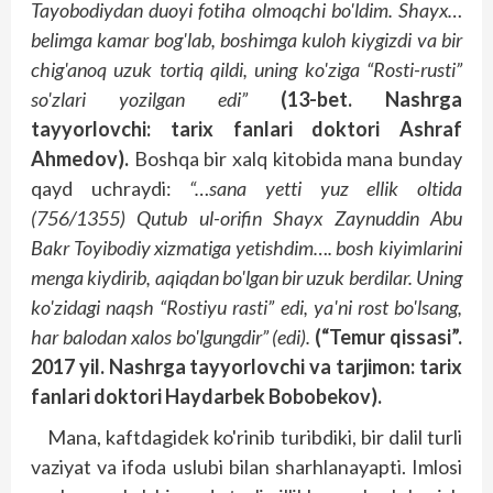
Tayobodiydan duoyi fotiha olmoqchi bo'ldim. Shayx…
belimga kamar bog'lab, boshimga kuloh kiygizdi va bir
chig'anoq uzuk tortiq qildi, uning ko'ziga “Rosti-rusti”
so'zlari yozilgan edi”
(13-bet. Nashrga
tayyorlovchi: tarix fanlari doktori Ashraf
Ahmedov).
Boshqa bir xalq kitobida mana bunday
qayd uchraydi:
“…sana yetti yuz ellik oltida
(756/1355) Qutub ul-orifin Shayx Zaynuddin Abu
Bakr Toyibodiy xizmatiga yetishdim…. bosh kiyimlarini
menga kiydirib, aqiqdan bo'lgan bir uzuk berdilar. Uning
ko'zidagi naqsh “Rostiyu rasti” edi, ya'ni rost bo'lsang,
har balodan xalos bo'lgungdir”
(edi).
(“Temur qissasi”.
2017 yil. Nashrga tayyorlovchi va tarjimon: tarix
fanlari doktori Haydarbek Bobobekov).
Mana, kaftdagidek ko'rinib turibdiki, bir dalil turli
vaziyat va ifoda uslubi bilan sharhlanayapti. Imlosi