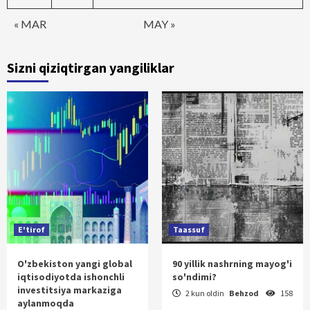
« MAR
MAY »
Sizni qiziqtirgan yangiliklar
E'tirof
Taassuf
O'zbekiston yangi global
90 yillik nashrning mayog'i
iqtisodiyotda ishonchli
so'ndimi?
investitsiya markaziga
2 kun oldin
Behzod
158
aylanmoqda