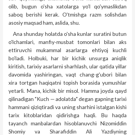
olib, bugun o'sha xatolarga yo'l qo'ymaslikdan
saboq berishi kerak. O'tmishga razm solishdan
asosiy maqsad ham, aslida, shu.
Ana shunday holatda o'sha kunlar suratini butun
o'lchamlari, manfiy-musbat tomonlari bilan aks
ettiruvchi mukammal asarlarga ehtiyoj kuchli
bo'ladi. Holbuki, har bir kichik unsurga aniqlik
kiritish, tarixiy asarlarni sharhlash, ular qatida yillar
davomida yashiringan, vaqt chang-g'ubori bilan
xira tortgan haqiqatni topish borasida yumushlar
yetarli. Mana, kichik bir misol. Hamma joyda qayd
qilinadigan “Kuch — adolatda” degan gapning tarixi
hammani qiziqtiradi va uning sharhini istalgan kishi
tarix kitoblaridan qidirishga haqli. Bu haqda
tayanch manbalardan hisoblanuvchi Nizomiddin
Shomiy va Sharafiddin Ali Yazdiyning