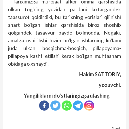
Tariximizga murojaat afkor omma qarshisida
ulkan tog'ning yuzidan pardani ko'targandek
taassurot qoldirdiki, bu tarixning vorislari qilinishi
shart bo'lgan ishlar qarshisida biroz shoshib
qolgandek tasavvur paydo bo'lmoqda. Negaki,
amalga oshirilishi lozim bo'lgan ishlarning ko'lami
juda ulkan, bosqichma-bosqich, pillapoyama-
pillapoya kashf etilishi kerak bo'lgan muhtasham
obidaga o'xshaydi.
Hakim SATTORIY,
yozuvchi.
Yangiliklarni do'stlaringizga ulashing
Next