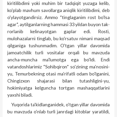
kiritilibdimi yoki muhim bir tadqiqit yuzaga kelib,
ko'plab mavhum savollarga aniqlik kiritilibdimi, deb
o'ylayotgandirsiz. Ammo “tinglaganim rost bo'lsa
agar”, aytilganlarning hammasi 33 yildan buyon tak­
rorlanib kelinayotgan gaplar edi. Rosti,
mulohazalarni tinglab, bu ko'rsatuv nimani maqsad
qilganiga tushunmadim. O'tgan yillar davomida
jamoatchilik turli vositalar orqali bu mavzuda
ancha-muncha ma'lumotga ega bo'ldi. Endi
vatandoshlarimiz “Sohibqiron” so'zining ma'nosini-
yu, Temurbekning otasi ma'rifatli odam bo'lganini,
Chingizxon shajarasi bilan tutashligini-yu,
hokimiyatga kelguncha tortgan mashaqqatlarini
yaxshi biladi.
Yuqorida ta'kidlanganidek, o'tgan yillar davomida
bu mavzuda o'nlab turli janrdagi kitoblar yaratildi,