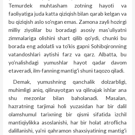
Temurdek muhtasham zotning hayoti va
faoliyatiga juda katta qiziqish bilan qarab kelgan va
bu qiziqish aslo so'ngan emas. Zamona zayli hozirgi
milliy ziyolilar bu boradagi asosiy mas'uliyatni
zimmalariga olishini shart qilib qo'ydi, chunki bu
borada eng adolatli va to'kis gapni Sohibqironning
vatandoshlari aytishi farz va qarz. Albatta, bu
yo'nalishdagi yumushlar hayot qadar davom
etaveradi, ilm-fanning mantig'i shuni taqozo qiladi.
Demak, yumushning qanchalik dol­zarb­ligi,
muhimligi aniq, qilinayotgan va qilinajak ishlar ana
shu mezonlar bilan baholanadi. Masalan,
hazratning tarjimai holi yuzasidan har bir dalil
olamshumul tarixning bir qismi sifatida izchil
mantiqiylikka asoslanishi, har bir holat atroflicha
dalillanishi, ya'ni qahramon shaxsiyatining mantig'i