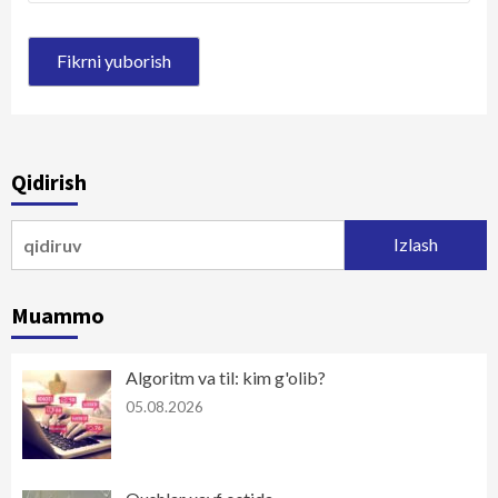
Qidirish
Qidirshish:
Muammo
Algoritm va til: kim g'olib?
05.08.2026