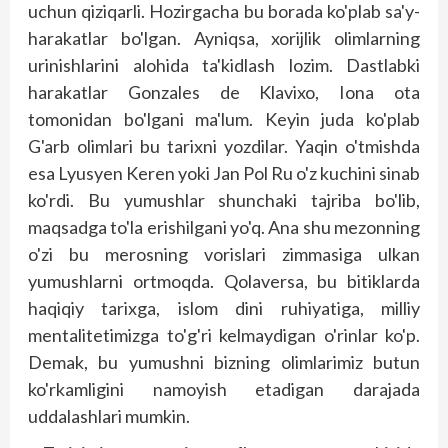
uchun qiziqarli. Hozirgacha bu borada ko'p­lab sa'y-
harakatlar bo'lgan. Ayniqsa, xorijlik olimlarning
urinishlarini alohida ta'kidlash lozim. Dastlabki
harakatlar Gonzales de Klavixo, Iona ota
tomonidan bo'lgani ma'lum. Keyin juda ko'plab
G'arb olimlari bu tarixni yozdilar. Yaqin o'tmishda
esa Lyusyen Keren yoki Jan Pol Ru o'z kuchini sinab
ko'rdi. Bu yumushlar shunchaki tajriba bo'lib,
maqsadga to'la erishilgani yo'q. Ana shu mezonning
o'zi bu merosning vorislari zimmasiga ulkan
yumushlarni ortmoqda. Qolaversa, bu bitiklarda
haqiqiy tarixga, islom dini ruhiyatiga, milliy
mentalitetimizga to'g'ri kelmaydigan o'rinlar ko'p.
Demak, bu yumushni bizning olimlarimiz butun
ko'rkamligini namoyish etadigan darajada
uddalashlari mumkin.