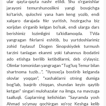
ular qayta-qayta nashr etildi. Shu o'rganishlar
jarayoni temurshunoslikni yangi bosqichga
ko'tarish, qulochni yana ham keng yozib, endi
xalqaro darajada fikr yuritish, hozirgacha biz
xorijdan o'rganib kelgan bo'lsak, endi ularga dars
berishimiz lozimligini ta'kidlamoqda. TVda
yangragan fikrlarni eshitib, bu yurtdoshlarimiz
zohid faylasuf Diogen Sinopskiydek turmush
tarzini tanlagan ekanmi yoki tahannus ibodatini
ado etishga berilib ketibdilarmi, deb o'ylaysiz.
Olimlar tomonidan yangragan “Tug'luq Temur bilan
shartnoma tuzib…”, “Ilyosxo'ja bostirib kelganda
olovlar yoqqan”, “xashaklarni otning dumiga
bog'lab, baqirib chiqqan, shundan keyin qaytib
ketgan” singari mulohazalar na ilmga, na mavzuga
taalluqli. Gaplarning kelishidan “Sayramda yosh
Ahmad so'ymay qochirgan xo'roz Keshga kelib