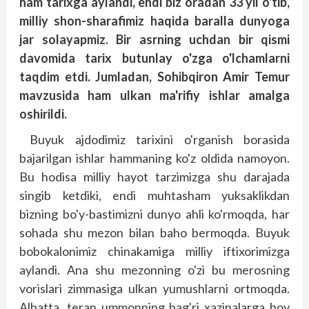
ham tarixga aylandi, endi biz oradan 33 yil o'tib,
milliy shon-sharafimiz haqida baralla dunyoga
jar solayapmiz. Bir asrning uchdan bir qismi
davomida tarix butunlay o'zga o'lchamlarni
taqdim etdi. Jumladan, Sohibqiron Amir Temur
mavzusida ham ulkan ma'rifiy ishlar amalga
oshirildi.
Buyuk ajdodimiz tarixini o'rganish borasida
bajarilgan ishlar hammaning ko'z oldida namoyon.
Bu hodisa milliy hayot tarzimizga shu darajada
singib ketdiki, endi muhtasham yuksaklikdan
bizning bo'y-bastimizni dunyo ahli ko'rmoqda, har
sohada shu mezon bilan baho bermoqda. Buyuk
bobokalonimiz chinakamiga milliy iftixorimizga
aylandi. Ana shu mezonning o'zi bu merosning
vorislari zimmasiga ulkan yumushlarni ortmoqda.
Albatta, teran ummonning bag'ri xazinalarga boy