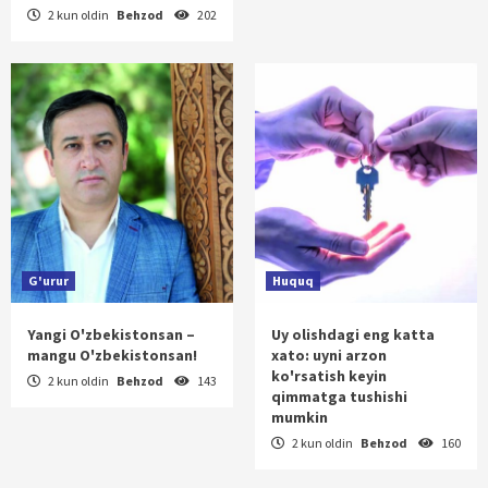
2 kun oldin
Behzod
202
G'urur
Huquq
Yangi O'zbekistonsan –
Uy olishdagi eng katta
mangu O'zbekistonsan!
xato: uyni arzon
ko'rsatish keyin
2 kun oldin
Behzod
143
qimmatga tushishi
mumkin
2 kun oldin
Behzod
160