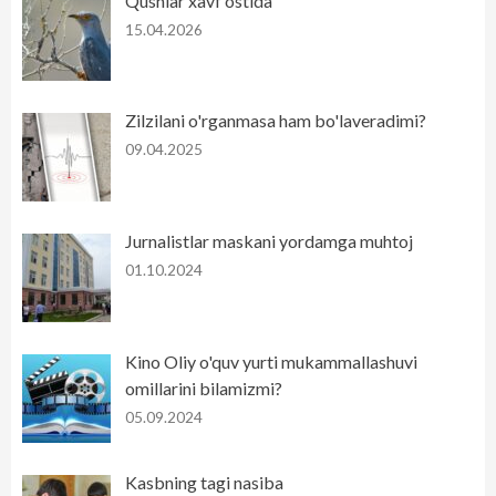
Qushlar xavf ostida
15.04.2026
Zilzilani o'rganmasa ham bo'laveradimi?
09.04.2025
Jurnalistlar maskani yordamga muhtoj
01.10.2024
Kino Oliy o'quv yurti mukammallashuvi
omillarini bilamizmi?
05.09.2024
Kasbning tagi nasiba