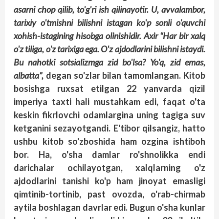
asarni chop qilib, to'g'ri ish qilinayotir. U, avvalambor,
tarixiy o'tmishni bilishni istagan ko'p sonli o'quvchi
xohish-istagining hisobga olinishidir. Axir “Har bir xalq
o'z tiliga, o'z tarixiga ega. O'z ajdodlarini bilishni istaydi.
Bu nahotki sotsializmga zid bo'lsa? Yo'q, zid emas,
albatta”,
degan so'zlar bilan tamomlangan. Kitob
bosishga ruxsat etilgan 22 yanvarda qizil
imperiya taxti hali mustahkam edi, faqat o'ta
keskin fikrlovchi odamlargina uning tagiga suv
ketganini sezayotgandi. E'tibor qilsangiz, hatto
ushbu kitob so'zboshida ham ozgina ishtiboh
bor. Ha, o'sha damlar ro'shnolikka endi
darichalar ochilayotgan, xalqlarning o'z
ajdodlarini tanishi ko'p ham jinoyat emasligi
qimtinib-tortinib, past ovozda, o'rab-chirmab
aytila boshlagan davr­lar edi. Bugun o'sha kunlar