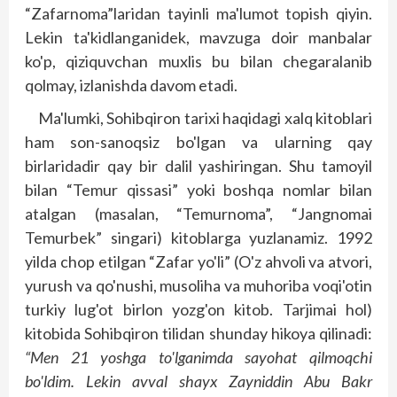
“Zafarnoma”laridan tayinli ma'lumot topish qiyin.
Lekin ta'kidlanganidek, mavzuga doir manbalar
ko'p, qiziquvchan muxlis bu bilan chegaralanib
qolmay, izlanishda davom etadi.
Ma'lumki, Sohibqiron tarixi haqidagi xalq kitoblari
ham son-sanoqsiz bo'lgan va ularning qay
birlaridadir qay bir dalil yashiringan. Shu tamoyil
bilan “Temur qissasi” yoki boshqa nomlar bilan
atalgan (masalan, “Temurnoma”, “Jangnomai
Temurbek” singari) kitoblarga yuzlanamiz. 1992
yilda chop etilgan “Zafar yo'li” (O'z ahvoli va atvori,
yurush va qo'nushi, musoliha va muhoriba voqi'otin
turkiy lug'ot birlon yozg'on kitob. Tarjimai hol)
kitobida Sohibqiron tilidan shunday hikoya qilinadi:
“Men 21 yoshga to'lganimda sayohat qilmoqchi
bo'ldim. Lekin avval shayx Zayniddin Abu Bakr