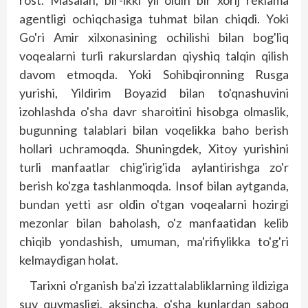
agentligi ochiqchasiga tuhmat bilan chiqdi. Yoki
Go'ri Amir xilxonasining ochilishi bilan bog'liq
voqealarni turli rakurslardan qiyshiq talqin qilish
davom etmoqda. Yoki Sohibqironning Rusga
yurishi, Yildirim Boyazid bilan to'qnashuvini
izohlashda o'sha davr sharoitini hisobga olmaslik,
bugunning talablari bilan voqelikka baho berish
hollari uchramoqda. Shuning­dek, Xitoy yurishini
turli manfaatlar chig'irig'ida aylantirishga zo'r
berish ko'zga tashlanmoqda. Insof bilan aytganda,
bundan yetti asr oldin o'tgan voqealarni hozirgi
mezonlar bilan baholash, o'z manfaatidan kelib
chiqib yondashish, umuman, ma'rifiylikka to'g'ri
kelmaydigan holat.
Tarixni o'rganish ba'zi izzattalabliklarning ildiziga
suv quymasligi, aksincha, o'sha kunlardan saboq